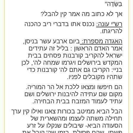
בַּשָּׂדֶה
"
אך לא כתוב מה אמר קין להבל?
רש"י עונה:
נכנס אתו בדברי ריב כהכנה
להריגתו.
האגדה מספרת:
ביום ארבע עשר בניסן,
אמר האדם הראשון : בליל זה עתידים
ישראל להקריב קורבנות פסחים בבית
המקדש בירושלים ויגרמו שמחה לה', לכן
בניי: הקריבו גם אתם לה' קורבנות כדי
שתהיו מקובלים לפניו.
הם חיפשו ומצאו ללכת אל הר המוריה.
מקום שם עתידה להיבנות ירושלים ושם
עתיד לעמוד המזבח בבית הבחירה.
הבל הביא ממיטב בכורות צאנו ואילו קין ערך
תחילה משתה לעצמו ומהשארית של
הסעודה הביא- שיבולים שנקלו על זרע
פשתן- שהם פסולת ,בזמן שה' קיבל את