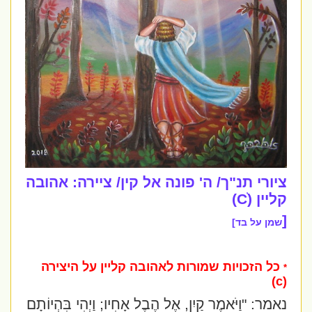
ציורי תנ"ך/ ה' פונה אל קין/ ציירה: אהובה
קליין (Cׁׁ)
[
שמן על בד]
כל הזכויות שמורות לאהובה קליין על היצירה
*
(c)
נאמר: "
וַיֹּאמֶר קַיִן, אֶל הֶבֶל אָחִיו; וַיְהִי בִּהְיוֹתָם