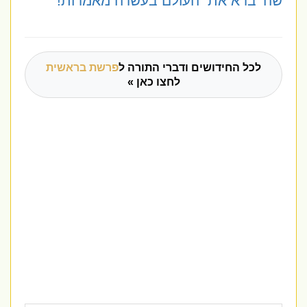
שה' ברא את
העולם בעשרה מאמרות!
לכל החידושים ודברי התורה ל
פרשת בראשית
לחצו כאן »