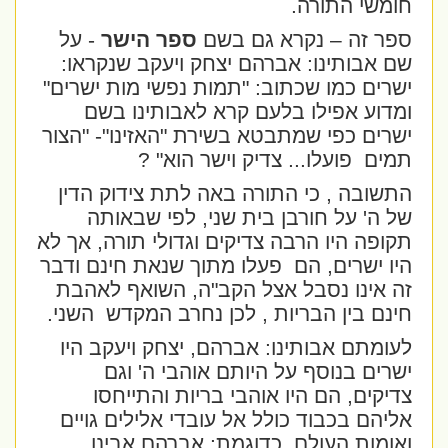
חומשי התורה.
ספר זה – נקרא גם בשם
ספר הישר
-
על
שם אבותינו: אברהם יצחק ויעקב שנקראו:
ישרים כמו שכתוב: "תמות נפשי מות ישרים"
ומדוע אפילו בלעם קרא לאבותינו בשם
ישרים כפי שמתבטא בשירת "האזינו"- "הצור
תמים
פועלו... צדיק וישר הוא" ?
התשובה , כי התורה באה לתת צידוק הדין
של ה' על חורבן בית שני, לפי שבאותה
תקופה היו הרבה צדיקים וגדולי תורה, אך לא
היו ישרים, הם
פעלו מתוך שנאת חינם ודבר
זה אינו נסבל אצל הקב"ה, השואף לאהבת
חינם בין הבריות , לכן נחרב המקדש
השני.
לעומתם אבותינו: אברהם, יצחק ויעקב היו
ישרים בנוסף על היותם אוהבי ה' וגם
צדיקים, הם היו אוהבי בריות והתייחסו
אליהם בכבוד כולל אל עובדי אלילים גויים
ואומות העולם, כדוגמת: אברהם אבינו