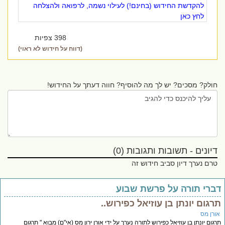
להקדשת החידוש (בחינם!) לעילוי נשמה, לרפואה ולהצלחה
לחץ כאן
398 צפיות
(דווח על חידוש לא ראוי)
חולק? מסכים? יש לך מה להוסיף? חווה דעתך על החידוש!
דיונים - תשובות ותגובות (0)
טרם נערך דיון סביב חידוש זה
ברי תורה על פרשת שבוע
רגום יונתן בן עוזיאל כפירוש..
ורן מס
גום יונתן בן עוזיאל כפירוש לתורה נערך על ידי אורן ירון מס (אי"ם) מבוא " תרגום