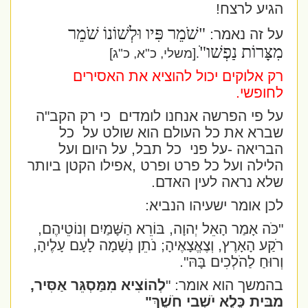
הגיע לרצח!
"שֹׁמֵר פִּיו וּלְשׁוֹנוֹ שֹׁמֵר
על זה נאמר:
מִצָּרוֹת נַפְשׁו"ֹ
.
[משלי, כ"א, כ"ג]
רק אלוקים יכול להוציא את האסירים
לחופשי.
על פי הפרשה אנחנו לומדים
כי רק הקב"ה
שברא את כל העולם הוא שולט על
כל
הבריאה -על פני
כל תבל, על היום ועל
הלילה ועל כל פרט ופרט ,אפילו הקטן ביותר
שלא נראה לעין האדם.
לכן אומר ישעיהו הנביא:
"כֹּה אָמַר הָאֵל יְהוָה, בּוֹרֵא הַשָּׁמַיִם וְנוֹטֵיהֶם,
רֹקַע הָאָרֶץ, וְצֶאֱצָאֶיהָ; נֹתֵן נְשָׁמָה לָעָם עָלֶיהָ,
וְרוּחַ לַהֹלְכִים בָּהּ".
בהמשך הוא אומר: "
לְהוֹצִיא מִמַּסְגֵּר אַסִּיר,
מִבֵּית כֶּלֶא יֹשְׁבֵי חֹשֶׁךְ"