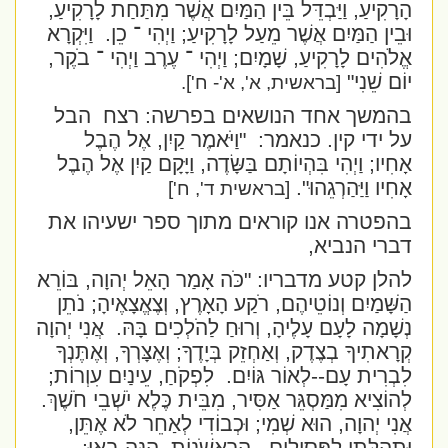
הָרָקִיעַ, וַיַּבְדֵּל בֵּין הַמַּיִם אֲשֶׁר מִתַּחַת לָרָקִיעַ,
וּבֵין הַמַּיִם אֲשֶׁר מֵעַל לָרָקִיעַ; וַיְהִי ־ כֵן.
וַיִּקְרָא
אֱלֹהִים לָרָקִיעַ, שָׁמָיִם; וַיְהִי ־ עֶרֶב וַיְהִי ־ בֹקֶר,
יוֹם שֵׁנִי"
[בראשית, א', א'- ח'].
בהמשך אחד הנושאים בפרשה: רצח
הבל
על ידי קין. כנאמר:
"
וַיֹּאמֶר קַיִן, אֶל הֶבֶל
אָחִיו; וַיְהִי בִּהְיוֹתָם בַּשָּׂדֶה, וַיָּקָם קַיִן אֶל הֶבֶל
אָחִיו וַיַּהַרְגֵהוּ".
[בראשית ד', ח']
בהפטרה אנו קוראים מתוך ספר ישעיהו את
דברי הנביא,
להלן קטע מדבריו:
"כֹּה אָמַר הָאֵל יְהוָה, בּוֹרֵא
הַשָּׁמַיִם וְנוֹטֵיהֶם, רֹקַע הָאָרֶץ, וְצֶאֱצָאֶיהָ; נֹתֵן
נְשָׁמָה לָעָם עָלֶיהָ, וְרוּחַ לַהֹלְכִים בָּהּ.
אֲנִי יְהוָה
קְרָאתִיךָ בְצֶדֶק, וְאַחְזֵק בְּיָדֶךָ; וְאֶצָּרְךָ, וְאֶתֶּנְךָ
לִבְרִית עָם--לְאוֹר גּוֹיִם.
לִפְקֹחַ, עֵינַיִם עִוְרוֹת;
לְהוֹצִיא מִמַּסְגֵּר אַסִּיר, מִבֵּית כֶּלֶא יֹשְׁבֵי חֹשֶׁךְ.
אֲנִי יְהוָה, הוּא שְׁמִי; וּכְבוֹדִי לְאַחֵר לֹא אֶתֵּן,