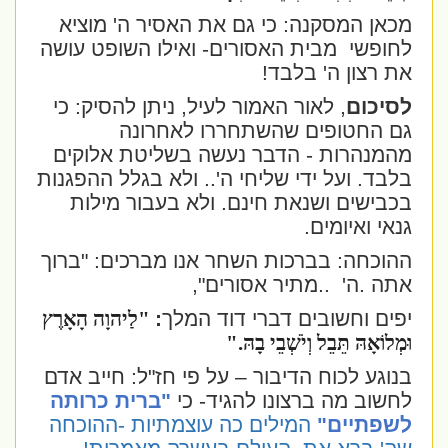
מכאן המסקנה: כי גם את האסיר ה' מוציא
לחופשי
מבית האסורים- ואילו השופט עושה
את רצון ה' בלבד!
לסיכום
, לאור האמור לעיל, ניתן להסיק: כי
גם החטופים שהשתחררו לאחרונה
מהמנהרות - הדבר נעשה בשליטת אלוקים
בלבד. ועל ידי שליחי ה'.. ולא בגלל ההפגנות
בכבישים ושנאת חינם. ולא בעבור מילות
גנאי ואיומים.
ההוכחה: בברכות השחר אנו מברכים: "ברוך
אתה .ה'
..מתיר אסורים",
יפים וחשובים דברי דוד המלך
:
"
לַיהוָה הָאָרֶץ
וּמְלוֹאָהּ תֵּבֵל וְיֹשְׁבֵי בָהּ
".
בנוגע לכוח הדיבור – על פי חז"ל: חייב אדם
לחשוב מה ברצונו להגיד- כי
"ברית כרותה
לשפתיים"
המילים כה עוצמתיות -ההוכחה