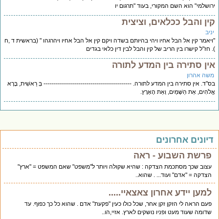
ושלמי" הוא השם המקורי, בעוד "תרגום יו
ין והבל ככלאים, וציצית
יב
יאמר קין אל הבל אחיו ויהי בהיותם בשדה ויקם קין אל הבל אחיו ויהרגהו " (בראשית ד ,ח
 חז"ל קישרו בין הריב של קין והבל לבין דין כלאי בגדים
ין סתירה בין המדע לתורה
שה אהרון
"ד. אין סתירה בין המדע לתורה. --------------------------------------------- בְּ רֵאשִׁית, בָּרָא
לֹהִים, אֵת הַשָּׁמַיִם, וְאֵת הָאָרֶץ.
יונים אחרונים
פרשת השבוע - ראה
עצוב שכך מסתכמת הצדקה : שהיא שקולה ויותר ל"משפט" שאם המשפט = "ארץ"
הצדקה = "אדם" ועוד... . שהוא..
למען יידע אחרון צאצאיי.....
פעם הראה לי הזקן זקן אחר, שכל כולו כעין "פקעת" אדם . שהוא כל כך כפוף. עד
שדומה שעוד מעט ופניו נושקים לארץ. אזיי,הו..