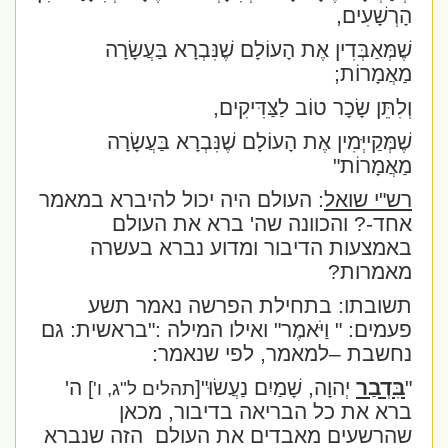
הָרְשָׁעִים,
שֶׁמְּאַבְּדִין אֶת הָעוֹלָם שֶׁנִּבְרָא בַּעֲשָׂרָה
מַאֲמָרוֹת;
וְלִתֵּן שָׂכָר טוֹב לַצַּדִּיקִים,
שֶׁמְּקַייְּמִין אֶת הָעוֹלָם שֶׁנִּבְרָא בַּעֲשָׂרָה
מַאֲמָרוֹת"
רש"י שואל
: העולם היה יכול להיברא במאמר
אחד-? והכוונה שה' ברא את העולם
באמצעות הדיבור ומדוע נברא בעשרה
מאמרות?
תשובתו: בתחילת הפרשה נאמר תשע
פעמים: "
וַיֹּאמֶר
" ואילו המילה :"בראשית: גם
נחשבת –למאמר, לפי שנאמר:
"
בִּדְבַר
יְהוָה, שָׁמַיִם נַעֲשׂוּ"
[
ה'
תהלים ל"ג, ו']
ברא את כל הבריאה בדיבור, מכאן
שהרשעים מאבדים את העולם
הזה שנברא