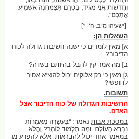
וּתְהִלָּתִי לַפְּסִילִים.
הָרִאשֹׁנוֹת, הִנֵּה בָאוּ;
וַחֲדָשׁוֹת אֲנִי מַגִּיד, בְּטֶרֶם תִּצְמַחְנָה אַשְׁמִיעַ
אֶתְכֶם".
[ישעיהו מ"ב, ה'- י']
השאלות הן:
א] מאין לומדים כי ישנה חשיבות גדולה לכוח
הדיבור?
ב] מה אמר קין להבל בהיותם בשדה?
ג] מאין כי רק אלוקים יכול להוציא אסיר
לחופשי?
תשובות.
החשיבות הגדולה של כוח הדיבור אצל
האדם.
במסכת אבות
נאמר:
"בַּעֲשָׂרָה מַאֲמָרוֹת
נִבְרָא הָעוֹלָם. וּמַה תַּלְמוּד לוֹמַר? וַהֲלֹא
בְּמַאֲמָר אֶחָד יָכוֹל לְהִבָּרְאוֹת! אֶלָּא לְהִפָּרַע מִן