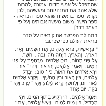
שהתפלל על אנשי סדום ועמורה ,למרות
שלא אהב את התנהגותם ומעשיהם, לכן
נקרא
ספר בראשית שהוא ספר הבריאה -
ספר הישר
משום מעשה אבותינו [על פי
העמק דבר]
בתחילת הפרשה אנו קוראים על סדר
בריאת העולם כפי שכתוב:
"
בְּרֵאשִׁית, בָּרָא אֱלֹהִים, אֵת הַשָּׁמַיִם, וְאֵת
הָאָרֶץ.
וְהָאָרֶץ, הָיְתָה תֹהוּ וָבֹהוּ, וְחֹשֶׁךְ,
עַל־פְּנֵי תְהוֹם; וְרוּחַ אֱלֹהִים, מְרַחֶפֶת עַל־פְּנֵי
הַמָּיִם.
וַיֹּאמֶר אֱלֹהִים, יְהִי אוֹר; וַיְהִי ־ אוֹר.
וַיַּרְא אֱלֹהִים אֶת הָאוֹר, כִּי ־ טוֹב; וַיַּבְדֵּל
אֱלֹהִים, בֵּין הָאוֹר וּבֵין הַחֹשֶׁךְ.
וַיִּקְרָא אֱלֹהִים
לָאוֹר יוֹם, וְלַחֹשֶׁךְ קָרָא לָיְלָה; וַיְהִי ־ עֶרֶב וַיְהִי ־
בֹקֶר, יוֹם אֶחָד.
וַיֹּאמֶר אֱלֹהִים, יְהִי רָקִיעַ בְּתוֹךְ הַמָּיִם, וִיהִי
מַבְדִּיל, בֵּין מַיִם לָמָיִם.
וַיַּעַשׂ אֱלֹהִים, אֶת ־