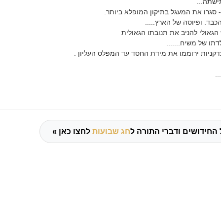
ישתה...
 סגרו את המעגל בתיקון המופלא ביותר.
ד. ופיוסה של הארץ.....
אולי להניב את תנובתו הגאולית
ו של משיח.......
דקניות ירוממו את מידת החסד עד המפלס העליון .
..
 החידושים ודברי התורה ל
חג שבועות
לחצו כאן »