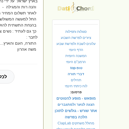
בארץ ישראל על ידי נת
והנה רות והמגילה - -
לאחר תשלום המחיר הכב
החל למעשה המשולש הג
בהנחת התשתית להולדת
כך גם לעתיד : נשים צ
סגולות ותפילות
לחבר :
ציורים לפרשת השבוע
התורה, העם והארץ....
עלונים לשבת ולפרשת שבוע
משה אהרון
הדף היומי
המשנה היומית
הרמב"ם היומי
טופ-top
דברי תורה
לכל
תהילים
לוח כיתתי חינמי
פרסום:
מופאש - מופע להטוטים
הצגה לנוער ולמתגברים
אתר שורש - גולשים לתוכן
הלכה בפרשה
מחולל משחקים ClapLab