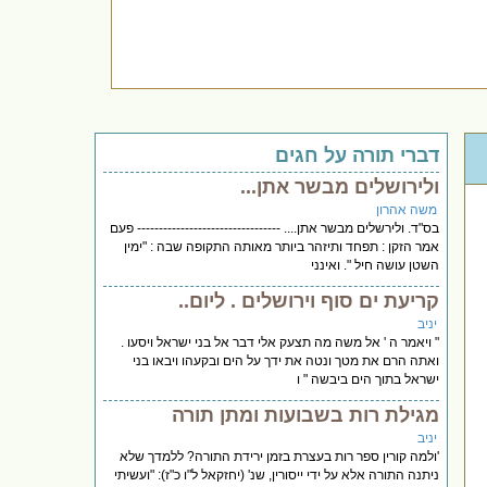
דברי תורה על חגים
ולירושלים מבשר אתן...
משה אהרון
בס"ד. ולירשלים מבשר אתן.... --------------------------------- פעם
אמר הזקן : תפחד ותיזהר ביותר מאותה התקופה שבה : "ימין
השטן עושה חיל ". ואינני
קריעת ים סוף וירושלים . ליום..
יניב
" ויאמר ה ' אל משה מה תצעק אלי דבר אל בני ישראל ויסעו .
ואתה הרם את מטך ונטה את ידך על הים ובקעהו ויבאו בני
ישראל בתוך הים ביבשה " ו
מגילת רות בשבועות ומתן תורה
יניב
'ולמה קורין ספר רות בעצרת בזמן ירידת התורה? ללמדך שלא
ניתנה התורה אלא על ידי ייסורין, שנ' (יחזקאל ל"ו כ"ז): "ועשיתי