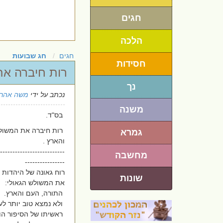
חגים
הלכה
חגים
חג שבועות
חסידות
רות חיברה את
נך
נכתב על ידי
משה אהרו
משנה
בס"ד.
רות חיברה את המשולש
גמרא
והארץ .
--------------------------
מחשבה
----------------
רוח גאונה של היהדות 
שונות
את המשולש הגאולי:
התורה, העם והארץ.
ולא נמצא טוב יותר לענ
ראשיתו של הסיפור הו