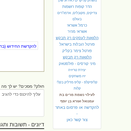
משחק קליקרים לאירוע שלך
הדר קופות רושמות
צדיקים, מקובלים, אדמו"רים
בעולם
כרמל אשראי
אשראי מהיר
הלוואות לעסקים רק תבקש
פורטל הובלות בישראל
להקדשת החידוש (בחינ
פ
ורטל צימר בקליק
הלוואות רק תבקש
מיני קורסים - פולסטאק
יצירת טריויה
יויו משחקים
קליפיקלפ - קליפ מדליק בקלי
חולק? מסכים? יש לך מה ל
קלות
לעילוי נשמת מרים בת
עמנואל ועזרא בן יוסף
להקדשה או פרסום באתר
-
צור קשר כאן
דיונים - תשובות ותגובו