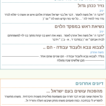
זיר ככהן גדול
יב
ידבר ה ' אל משה לאמר . דבר אל בני ישראל ואמרת אלהם איש או אשה כי יפלא לנדר
ר נזיר להזיר לה ' … כל ימי נזרו קדש הוא לה '” וגו ' (
שיאת ראש במפקד הלוים
יב
ידבר ה ' אל משה ואל אהרן לאמר . נשא את ראש בני קהת מתוך בני לוי למשפחתם
ית אבתם " וגו ' ( במדבר ד , א - ב ). " וידבר
צבוא צבא ולעבוד עבודה - הם ..
שה אהרון
"ד. לצבוא צבא ולעבוד עבודה - הם שניים שהם אחד. ---------------------------------------
------------------ מִבֶּן שְׁלֹשִׁים שָׁנָה וָמַעְלָה
יונים אחרונים
מהפכות עושים בעם ישראל ...
כל אימת שאני מביא דבר תורה עם משמעות פוליטית משנית היכרחית . משהו מתעורר
להפריע לי בכתיבה. כמה פעמים משהו מחק ושיבש העלה והוריד ול..