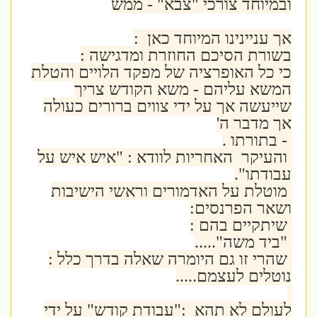
ובמיוחד צורכי "צבא" - ממש
אך עניינינו המיוחד כאן :
בשורת הסיכם החוזרת ומדגישה :
כי כל האופרציה של מפקד הלויים והטלת
המשא עליהם - משא הקודש צריך
שייעשה אך על ידי צווים ברורים כעולה
אך מדבר ה'
- בתורתו .
והעיקר האחריות לוודא : "איש איש על
עבודתו".
מוטלת על האדמורים וראשי הישיבות
ושאר הפרנסים:
שיתקיים בהם :
"ביד משה".....
שהרי זו גם היומרה שאלה בדרך כלל :
נוטלים לעצמם.....
לעולם לא תהא :"עבודת קודש" על ידי