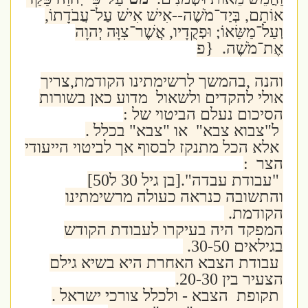
אוֹתָם, בְּיַד־מֹשֶׁה--אִישׁ אִישׁ עַל־עֲבֹדָתוֹ,
וְעַל־מַשָּׂאוֹ; וּפְקֻדָיו, אֲשֶׁר־צִוָּה יְהוָה
אֶת־מֹשֶׁה. {פ
והנה ,בהמשך לרשימתינו הקודמת,צריך
אולי להקדים ולשאול מדוע כאן בשורות
הסיכום נעלם הביטוי של :
ל"צבוא צבא" או "צבא" בכלל .
אלא הכל מתנקז לבסוף אך לביטוי הייעודי
הצר :
"עבודת עבדה".[בן גיל 30 ל50]
והתשובה כנראה כעולה מרשימתינו
הקודמת.
המפקד היה בעיקרו לעבודת הקודש
בגילאים 30-50.
עבודת הצבא האחרת היא בשיא גילם
הצעיר בין 20-30.
תקופת הצבא - ולכלל צורכי ישראל .