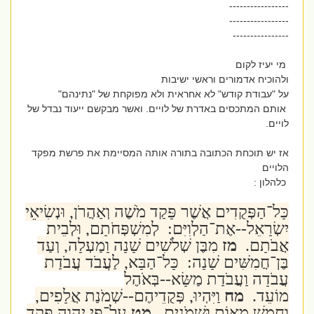
-----------------
-----------------
----------------
מי יעיז לקום
ולהוכיח אדמורים וראשי ישיבות
על "עבודת קודש" לא אחראית ולא מפוקחת של "נתינהם"
אותם המתכסים באדרת של לויים. ואשר מבקשם ייעוד נבדל של
לויים.
אז יש תוכחת הכתובה בתורה אותה המסיימת את פרשת מפקד
הלויים
כלהלון :
כָּל־הַפְּקֻדִים אֲשֶׁר פָּקַד מֹשֶׁה וְאַהֲרֹן, וּנְשִׂיאֵי
יִשְׂרָאֵל--אֶת־הַלְוִיִּם: לְמִשְׁפְּחֹתָם, וּלְבֵית
אֲבֹתָם.
מז
מִבֶּן שְׁלֹשִׁים שָׁנָה וָמַעְלָה, וְעַד
בֶּן־חֲמִשִּׁים שָׁנָה: כָּל־הַבָּא, לַעֲבֹד עֲבֹדַת
עֲבֹדָה וַעֲבֹדַת מַשָּׂא--בְּאֹהֶל
מוֹעֵד.
מח
וַיִּהְיוּ, פְּקֻדֵיהֶם--שְׁמֹנַת אֲלָפִים,
וַחֲמֵשׁ מֵאוֹת וּשְׁמֹנִים.
מט
עַל־פִּי יְהוָה פָּקַד