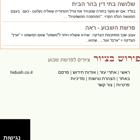
שלושה בתי דין בהר הבית
בס"ד. אם יש מקור בתורה שמנהיר את גודל הטרגדיה שאליה נקלענו - כעם . בעצם
המעשה הנלוז הקרוי : "המהפכה המשפטית" . ..
פרשת השבוע - ראה
עצוב שכך מסתכמת הצדקה : שהיא שקולה ויותר ל"משפט" שאם המשפט = "ארץ"
הצדקה = "אדם" ועוד... . שהוא..
ראשי
|
אתרי עזר
|
אודות חידוש
|
פרסם
hidush.co.il
באתר
|
הצהרת נגישות
|
מדיניות
פרטיות
|
צור קשר
נגישות