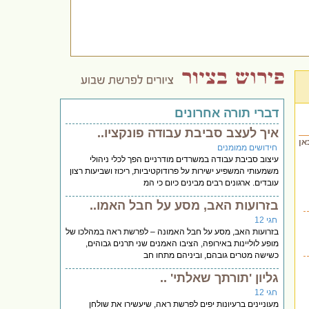
דברי תורה אחרונים
איך לעצב סביבת עבודה פונקציו..
אן
חידושים ממומנים
עיצוב סביבת עבודה במשרדים מודרניים הפך לכלי ניהולי
משמעותי המשפיע ישירות על פרודוקטיביות, ריכוז ושביעות רצון
עובדים. ארגונים רבים מבינים כיום כי המ
בזרועות האב, מסע על חבל האמו..
חגי 12
בזרועות האב, מסע על חבל האמונה – לפרשת ראה במהלכו של
מופע לוליינות באירופה, הציבו האמנים שני תרנים גבוהים,
כשישה מטרים גובהם, וביניהם מתחו חב
גליון 'תורתך שאלתי' ..
חגי 12
מעוניינים ברעיונות יפים לפרשת ראה, שיעשירו את שולחן