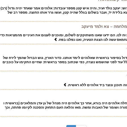
: יעקב נולד זעיר, והיה איש קטן מספר עובדות: אלוהים אמר שאחד יהיה גדול (רב)
יצא בלידת יד, ועבר בשלום בגלל שהיה קטן, ועשו גרר אותו החוצה. מספר רב של
לחמה – צא ולמד מיעקב
ה לנו. הם ידעו שאנו משתוקקים לשלום, ומוכנים לעצום את העיניים מהמציאות כדי
חמאס עשה לנו הצגת הטעיה, ואנו נפלנו בפח.
דול בסיפור בראשית שאלוהים לימד אותנו. כדור הארץ, גוש הברזל שהפך לירח של
לל עוד לפני שהשמש נוצרה, כפי שכתוב בספר בראשית: שחיים התקימו על כוכבים
ה תוכנן ונוצר ביד אלוהים ללא ראשית.
ה אלוהים היה בורא, אחר כך אלוהים היה מנהל של גן עדן והמלאכים (בראשית ו
מורה ושומר של האבות ומשה. מאז והלאה העם התחזק והסכנה לקיומו פחתה, וכך