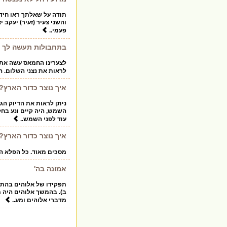
תודה על שאלתך ראו חידוש
והשני צעיר (זעיר) יעקב 
פעמי..
בתחבולות תעשה לך מ
לצערינו החמאס עשה את ז
לראות את נצני השלום. ה
איך נוצר כדור הארץ?
ניתן לראות את הדיוק הג
השמש, היה קיים ונע בח
עוד לפני השמש..
איך נוצר כדור הארץ?
מסכים מאוד. כל הפלא הז
אמונה בה'
תפקידו של אלוהים בהתחל
ב). בהמשך אלוהים היה 
מדברי אלוהים ומע..