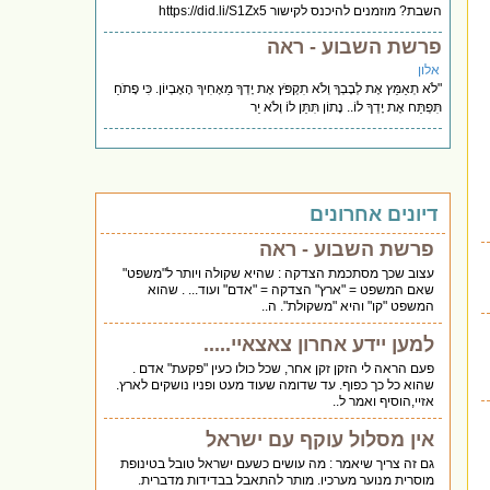
השבת? מוזמנים להיכנס לקישור https://did.li/S1Zx5
פרשת השבוע - ראה
אלון
"לֹא תְאַמֵּץ אֶת לְבָבְךָ וְלֹא תִקְפֹּץ אֶת יָדְךָ מֵאָחִיךָ הָאֶבְיוֹן. כִּי פָתֹחַ
תִּפְתַּח אֶת יָדְךָ לוֹ.. נָתוֹן תִּתֵּן לוֹ וְלֹא יֵר
דיונים אחרונים
פרשת השבוע - ראה
עצוב שכך מסתכמת הצדקה : שהיא שקולה ויותר ל"משפט"
שאם המשפט = "ארץ" הצדקה = "אדם" ועוד... . שהוא
המשפט "קו" והיא "משקולת". ה..
למען יידע אחרון צאצאיי.....
פעם הראה לי הזקן זקן אחר, שכל כולו כעין "פקעת" אדם .
שהוא כל כך כפוף. עד שדומה שעוד מעט ופניו נושקים לארץ.
אזיי,הוסיף ואמר ל..
אין מסלול עוקף עם ישראל
גם זה צריך שיאמר : מה עושים כשעם ישראל טובל בטינופת
מוסרית מנוער מערכיו. מותר להתאבל בבדידות מדברית.