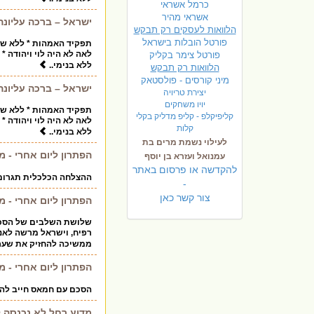
כרמל אשראי
אשראי מהיר
ישראל – ברכה עליונה
הלוואות לעסקים רק תבקש
פורטל הובלות בישראל
תפקיד האמהות * ללא שרה
לאה לא היה לוי ויהודה 
פ
ורטל צימר בקליק
ללא בנימי..
הלוואות רק תבקש
מיני קורסים - פולסטאק
ישראל – ברכה עליונה
יצירת טריויה
יויו משחקים
תפקיד האמהות * ללא שרה
קליפיקלפ - קליפ מדליק בקלי
לאה לא היה לוי ויהודה 
קלות
ללא בנימי..
לעילוי נשמת מרים בת
הפתרון ליום אחרי - מ
עמנואל ועזרא בן יוסף
להקדשה או פרסום באתר
ההצלחה הכלכלית תגרום 
-
צור קשר כאן
הפתרון ליום אחרי - מ
ממשיכה להחזיק את שער 
הפתרון ליום אחרי - מ
הסכם עם חמאס חייב להי
מדוע רחל לא נכנסה 