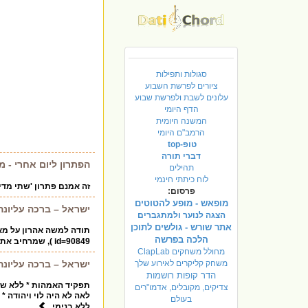
סגולות ותפילות
ציורים לפרשת השבוע
עלונים לשבת ולפרשת שבוע
הדף היומי
המשנה היומית
הרמב"ם היומי
טופ-top
דברי תורה
הפתרון ליום אחרי - מ
תהילים
לוח כיתתי חינמי
זה אמנם פתרון 'שתי מדי
פרסום:
מופאש - מופע להטוטים
ישראל – ברכה עליונה
הצגה לנוער ולמתגברים
אתר שורש - גולשים לתוכן
הלכה בפרשה
id=90849 ), שמרחיב את הברכה לעולם, ומנחה את בני ישראל להיות "תמצית פטל" המטיב לכל העולם.
מחולל משחקים ClapLab
משחק קליקרים לאירוע שלך
ישראל – ברכה עליונה
הדר קופות רושמות
תפקיד האמהות * ללא שרה
צדיקים, מקובלים, אדמו"רים
לאה לא היה לוי ויהודה 
בעולם
ללא בנימי..