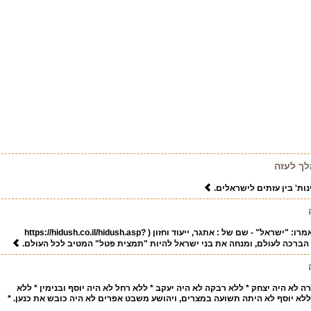
לך לעזה
נות' בין עזתים לישראלים.
תודה למשה אהרון על מאמרו: "ישראל" - שם של : אתגר, ייעוד וחזון ( https://hidush.co.il/hidush.asp?
 לא היה יצחק * ללא רבקה לא היה יעקב * ללא רחל לא היה יוסף ובנימין * ללא
* ללא יוסף לא היתה תשועה במצרים, ויהושע משבט אפרים לא היה כובש את כנען. *