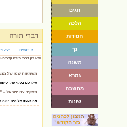
חגים
הלכה
דברי תורה
חסידות
נך
חידושים
שיעורי
הצג רק דברי תורה קצרים/ו
משנה
משמעות שמו של מנשה 
גמרא
אילן סנדבסקי אתר סיפורים //www.ilans-books.com
מחשבה
תפקיד עם ישראל – "וֶהְי
שונות
מה בעצם אלוהים רוצה מא