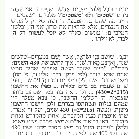
יב,יב: וּבְכָל-אֱלֹהֵי מִצְרַיִם אֶעֱשֶׂה שְׁפָטִים, אֲנִי יְהוָה:
מדוע
'שפטים' ולא 'משפטים'
? מלבי"ם: "שפטים –
היינו מה שהם
נגד הטבע
". ה' רצה לא רק להעניש
את המצרים, אלא להראות את כוחו, 'אני ה'', ובלשון
המלבי"ם: "עונשים כאלה
לא יוכל לעשות רק ה'
לבדו
, לא זולתו".
יב,מ: וּמוֹשַׁב בְּנֵי יִשְׂרָאֵל, אֲשֶׁר יָשְׁבוּ בְּמִצְרָיִם--שְׁלֹשִׁים
שָׁנָה, וְאַרְבַּע מֵאוֹת שָׁנָה: איך
לחשב את 430 השנים
?
מלבי"ם: "מיום שנולד מנשה ואפרים שהיה חמש
שנים שבא יעקב (לפי פרקי דרבי אליעזר, פ' מח),
ומאז ישבו ג' נפשות (?) במצרים רט"ו (215) שנה, ויען
שהם
שעבדו בם ביום ובלילה ... כפלו את החשבון
(215*2=430)
... ולי נראה עוד במה שכתוב בזוהר
שצבאות ה' השלימו החשבון, כי
צבא מעלה היו
עמהם בגלות ונשתתפו בצרתם ולכן חישבו החשבון
מִשְנֶה, ונעשה (215*2=) 430 שנים
, ועל זה אמר".
שתי אופציות מציג המלבי"ם, אחת מהמדרש ואחת
מהזוהר. ראו בביאור אי"ם שמצא פתרון פשט פשוט,
ולהלן ב'וידעת היום' גם מצא הסבר מדוע ישבו 430
שנה ולא 400 שנה לפי הגזירה ב"ברית בין הבתרים".