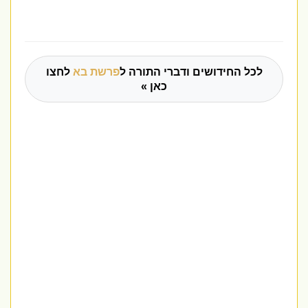
לכל החידושים ודברי התורה ל
פרשת בא
לחצו
כאן »