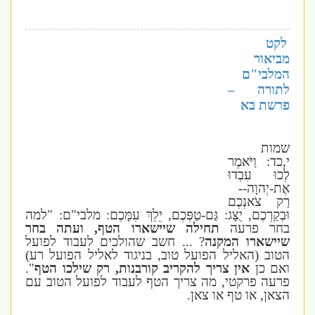
לקט
מביאור
המלבי"ם
לתורה –
פרשת
בא
שמות
י,כד: וַיֹּאמֶר
לְכוּ עִבְדוּ
אֶת-יְהוָה--
רַק צֹאנְכֶם
וּבְקַרְכֶם, יֻצָּג: גַּם-טַפְּכֶם, יֵלֵךְ עִמָּכֶם: מלבי"ם: "למה
בחר פרעה
תחילה שיישארו הטף, ועתה בחר
שיישארו המקנה
? ... חשב שהולכים לעבוד לפועל
הטוב (האליל הפועל טוב, בניגוד לאליל הפועל רע)
ואם כן
אין צריך להקריב קורבנות, רק שילכו הטף
".
פרעה פרקטי, מה צריך הטף לעבוד לפועל הטוב עם
הצאן, או טף או צאן.