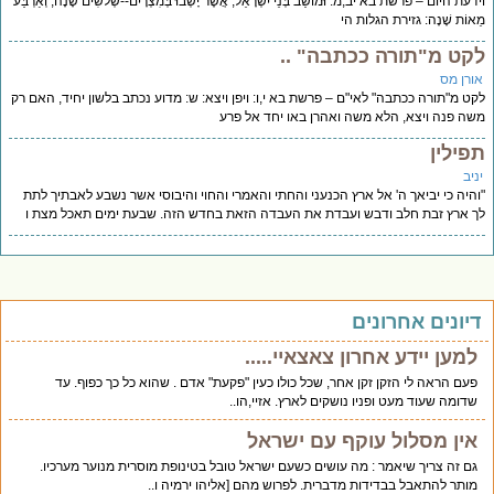
דעת היום – פרשת בא יב,מ: וּמוֹשַׁב בְּנֵי יִשְׂרָאֵל, אֲשֶׁר יָשְׁבוּ בְּמִצְרָיִם--שְׁלֹשִׁים שָׁנָה, וְאַרְבַּע
אוֹת שָׁנָה: גזירת הגלות הי
קט מ"תורה ככתבה" ..
ורן מס
ט מ"תורה ככתבה" לאי"ם – פרשת בא י,ו: ויפן ויצא: ש: מדוע נכתב בלשון יחיד, האם רק
ה פנה ויצא, הלא משה ואהרן באו יחד אל פרע
פילין
יב
היה כי יביאך ה' אל ארץ הכנעני והחתי והאמרי והחוי והיבוסי אשר נשבע לאבתיך לתת
 ארץ זבת חלב ודבש ועבדת את העבדה הזאת בחדש הזה. שבעת ימים תאכל מצת ו
יונים אחרונים
למען יידע אחרון צאצאיי.....
פעם הראה לי הזקן זקן אחר, שכל כולו כעין "פקעת" אדם . שהוא כל כך כפוף. עד
שדומה שעוד מעט ופניו נושקים לארץ. אזיי,הו..
אין מסלול עוקף עם ישראל
גם זה צריך שיאמר : מה עושים כשעם ישראל טובל בטינופת מוסרית מנוער מערכיו.
מותר להתאבל בבדידות מדברית. לפרוש מהם [אליהו ירמיה ו..