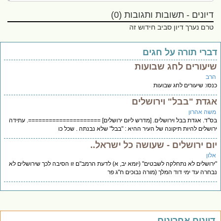
דיונים - תשובות ותגובות (0)
טרם נערך דיון סביב חידוש זה
דברי תורה על חגים
שיעורים לחג שבועות
הרב
כנסו: שיעורים לחג שבועות
אגדת "בבל" וירושלים
משה אהרון
בס"ד. אגדת בבל וירושלים. [מדרש ליום ירושלים] =====================. עתידה
ירושלים להיות תיקונה של העיר ההיא : "בבל" שלא נבנתה . שכל כו
יום ירושלים - שעושה כל ישראל..
אלון
"ירושלים לא נתחלקה לשבטים" (יומא יב, א) לדעת הרמב"ם זו הסיבה לכך שירושלים לא
נבחרה עד ימי דוד המלך (מורה נבוכים ח"ג פר
דיונים אחרונים