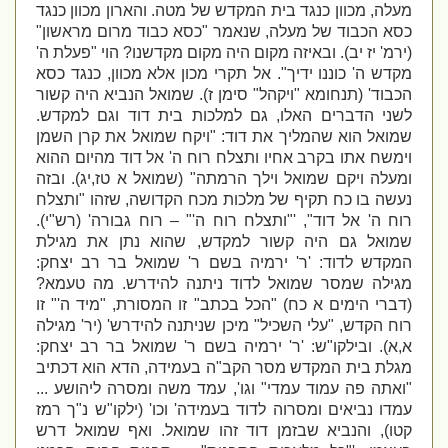
מעלה, מכוון כנגד בית המקדש של מטה. והארון מכוון כנגד
כסא הכבוד של מעלה, שנאמר "כסא כבוד מרום מראשון"
(ירמ' יז יב). ובאיזה מקום היה מקום מקדשנו? הוי "פעלת ה'
מקדש ה' כוננו ידיך". אל תקרי מכון אלא מכוון, כנגד כסא
הכבוד' (תנחומא "ויקהל" סימן ז). שמואל הנביא היה קשור
לשני הדברים האלו, גם למלכות בית דוד וגם למקדש.
שמואל הוא שהמליך את דוד: "ויקח שמואל את קרן השמן
וימשח אתו בקרב אחיו ותצלח רוח ה' אל דוד מהיום ההוא
ומעלה ויקם שמואל וילך הרמתה" (שמואל א טז,יג). ובזה
נעשה בו כח תקיף של מלכות מכח הקדושה, שזהו "ותצלח
רוח ה' אל דוד", '"ותצלח רוח ה'" – רוח גבורה' (רש"י).
שמואל גם היה קשור למקדש, שהוא נתן את מגילת
המקדש לדוד: 'ר' ירמיה בשם ר' שמואל בר רב יצחק:
מגילה שמסר שמואל לדוד ניתנה להידרש. מה טעמא?
(דברי הימים א כח) "הכל בכתב" זו המסורת, "מיד ה'" זו
רוח הקדש, "עלי השכיל" מיכן שניתנה להידרש' (יר' מגילה
א,א). ובילקו"ש: 'ר' ירמיה בשם ר' שמואל בר רב יצחק:
מגלת בית המקדש מסר הקב"ה בעמידה, הדא הוא דכתיב
"ואתה פה עמוד עמדי" וגו', עמד משה ומסרה ליהושע ...
עמדו נביאים ומסרוה לדוד בעמידה' וכו' (ילקו"ש נ"ך רמז
קטו), והנביא שבזמן דוד זהו שמואל. ואף שמואל דרש