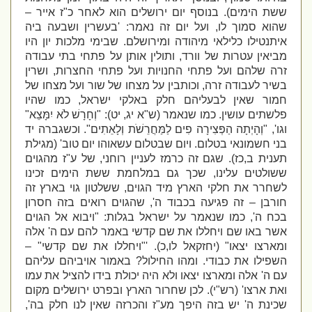
ששת הימים). בנוסף יום ירושלים הוא לאחר כ"ז אייר –
שהוא סמוך לו, ועל יום זה נאמר: 'בעשרין‏ ושבעה ביה
איתנטילו כלילאי מיהודה ומירושלם. שבימי מלכות יון היו
מביאין עטרות של וורד, ותולין אותן על פתחי בתי עבודה
זרה שלהם ועל פתחי החנויות ועל פתחי החצרות, ושרין
בשיר לעבודה זרה, וכותבין על מצחו של שור ועל מצחו של
חמור שאין לבעליהם חלק באלקי ישראל, כמו שהיו
פלשתים עושין. כמו שנאמר (ש"א יג, יט): "וְחָרָשׁ לֹא יִמָּצֵא"
וגו', "וְהָיְתָה הַפְּצִירָה פִים לַמַּחֲרֵשֹׁת וְלָאֵתִים". וכשגברה יד
בני חשמונאי בטלום. ויום שבטלום עשאוהו יום טוב' (מגילת
תענית ב,כז). שגם זה כרמז לעניין רוחני, של ע"ז מהגוים
ששולטים עלינו, שכך גם במלחמת ששת הימים זכינו
לשחרר את חלקי הארץ מיד הגוים, ששלטון גוי בארץ זה
חורבן – זה פגיעה בכבוד ה', שהגוים רואים בזה חסרון
בכח ה', כמו שנאמר על ישראל בגלות: "ויבוא אל הגוים
אשר באו שם ויחללו את שם קדשי באמר להם עם ה' אלה
ומארצו יצאו" (יחזקאל לו,כ). '"ויחללו את שם קדשי" –
השפילו את כבודי. ומהו החילול? באמור אויביהם עליהם
עם ה' אלה ומארצו יצאו ולא היה יכולת בידו להציל את עמו
ואת ארצו' (רש"י). לכן שחרור הארץ ובפרט ירושלים מקום
שכינת ה' יש בזה היפך מע"ז והכרזה שאין לנו חלק בה',