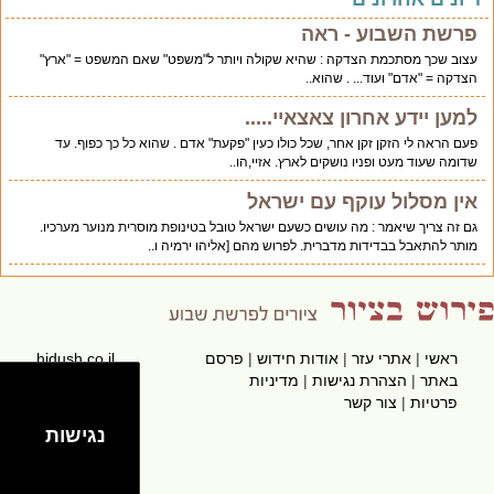
פרשת השבוע - ראה
עצוב שכך מסתכמת הצדקה : שהיא שקולה ויותר ל"משפט" שאם המשפט = "ארץ"
הצדקה = "אדם" ועוד... . שהוא..
למען יידע אחרון צאצאיי.....
פעם הראה לי הזקן זקן אחר, שכל כולו כעין "פקעת" אדם . שהוא כל כך כפוף. עד
שדומה שעוד מעט ופניו נושקים לארץ. אזיי,הו..
אין מסלול עוקף עם ישראל
גם זה צריך שיאמר : מה עושים כשעם ישראל טובל בטינופת מוסרית מנוער מערכיו.
מותר להתאבל בבדידות מדברית. לפרוש מהם [אליהו ירמיה ו..
ראשי
|
אתרי עזר
|
אודות חידוש
|
פרסם
hidush.co.il
באתר
|
הצהרת נגישות
|
מדיניות
פרטיות
|
צור קשר
נגישות