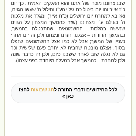
שבניצחוננו מוכח שה' אתנו והוא האלקים האמיתי. כך יום
כ"ז אייר זהו יום ביטול כח גילוי הע"ז וחילול ה' שעשו הגוים,
ואז בא למחרת יום ירושלים (כ"ח אייר) ומגלה את מלכות
ה' בעולם ע"י ניצחוננו (שזה כהמשך הניצחון על הגוים
שנעשה במלכות
החשמונאים, שהתבטלה בהמשך,
ובהמשך הדורות – אצלנו, חזרנו וניצחנו ולכן זה יום אחרי
כעניין של המשך; אבל לא כמו אצל החשמונאים שנפלו
בסוף, אצלנו מובטח שהבית לא יחרב פעם שלישית וכך
גם לא נגלה שוב לאחר ששבנו כיום, ולכן זה כדבר שונה
ולכן למחרת – כהמשך אבל במעלה מיוחדת בפני עצמו).
לכל החידושים ודברי התורה ל
חג שבועות
לחצו
כאן »