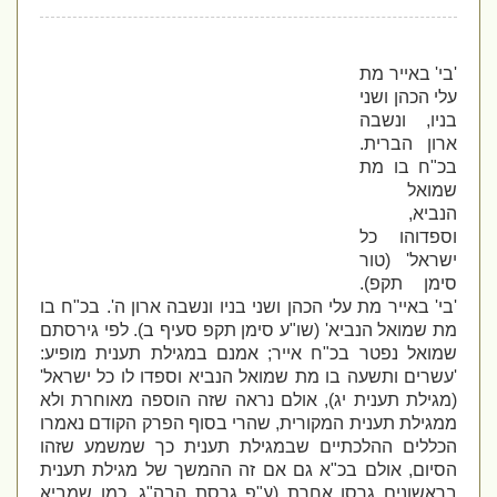
'בי' באייר מת
עלי הכהן ושני
בניו, ונשבה
ארון הברית.
בכ"ח בו מת
שמואל
הנביא,
וספדוהו כל
ישראל' (טור
סימן תקפ).
'בי' באייר מת עלי הכהן ושני בניו ונשבה ארון ה'. בכ"ח בו
מת שמואל הנביא
' (שו"ע סימן תקפ סעיף ב).
לפי גירסתם
שמואל נפטר בכ"ח אייר; אמנם במגילת תענית מופיע:
'עשרים ותשעה בו מת שמואל הנביא וספדו לו כל ישראל'
(מגילת תענית יג), אולם נראה שזה הוספה מאוחרת ולא
ממגילת תענית המקורית, שהרי בסוף הפרק הקודם נאמרו
הכללים ההלכתיים שבמגילת תענית כך שמשמע שזהו
הסיום, אולם בכ"א גם אם זה ההמשך של מגילת תענית
בראשונים גרסו אחרת (ע"פ גרסת הבה"ג, כמו שמביא