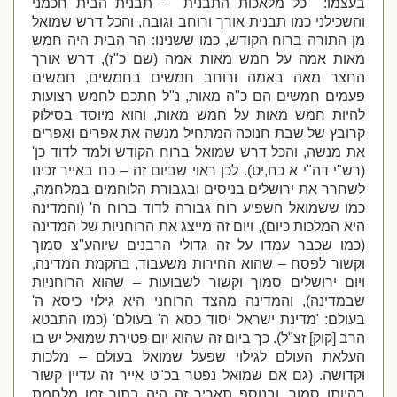
בעצמו: '"כל מלאכות התבנית" – תבנית הבית חכמני
והשכילני כמו תבנית אורך ורוחב וגובה, והכל דרש שמואל
מן התורה ברוח הקודש, כמו ששנינו: הר הבית היה חמש
מאות אמה על חמש מאות אמה (שם כ"ז), דרש אורך
החצר מאה באמה ורוחב חמשים בחמשים, חמשים
פעמים חמשים הם כ"ה מאות, נ"ל חתכם לחמש רצועות
להיות חמש מאות על חמש מאות, והוא מיוסד בסילוק
קרובץ של שבת חנוכה המתחיל מנשה את אפרים ואפרים
את מנשה, והכל דרש שמואל ברוח הקודש ולמד לדוד כן'
(רש"י דה"י א כח,יט). לכן ראוי שביום זה – כח באייר זכינו
לשחרר את ירושלים בניסים ובגבורת הלוחמים במלחמה,
כמו ששמואל השפיע רוח גבורה לדוד ברוח ה' (והמדינה
היא המלכות כיום), ויום זה מייצג את הרוחניות של המדינה
(כמו שכבר עמדו על זה גדולי הרבנים שיוהע"צ סמוך
וקשור לפסח – שהוא החירות משעבוד, בהקמת המדינה,
ויום ירושלים סמוך וקשור לשבועות – שהוא הרוחניות
שבמדינה), והמדינה מהצד הרוחני היא גילוי כיסא ה'
בעולם: 'מדינת ישראל יסוד כסא ה' בעולם' (כמו התבטא
הרב [קוק] זצ"ל). כך ביום זה שהוא יום פטירת שמואל יש בו
העלאת העולם לגילוי שפעל שמואל בעולם – מלכות
וקדושה. (גם אם שמואל נפטר בכ"ט אייר זה עדיין קשור
בהיותו סמוך, ובנוסף תאריך זה היה בתוך זמן מלחמת