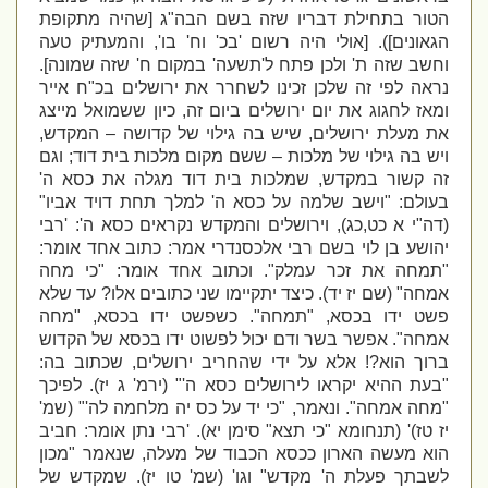
הטור בתחילת דבריו שזה בשם הבה"ג [שהיה מתקופת
הגאונים]). [אולי היה רשום 'בכ' וח' בו', והמעתיק טעה
וחשב שזה ת' ולכן פתח ל'תשעה' במקום ח' שזה שמונה].
נראה לפי זה שלכן זכינו לשחרר את ירושלים בכ"ח אייר
ומאז לחגוג את יום ירושלים ביום זה, כיון ששמואל מייצג
את מעלת ירושלים, שיש בה גילוי של קדושה – המקדש,
ויש בה גילוי של מלכות – ששם מקום מלכות בית דוד; וגם
זה קשור במקדש, שמלכות בית דוד מגלה את כסא ה'
בעולם: "וישב שלמה על כסא ה' למלך תחת דויד אביו"
(דה"י א כט,כג), וירושלים והמקדש נקראים כסא ה': 'רבי
יהושע בן לוי בשם רבי אלכסנדרי אמר: כתוב אחד אומר:
"תמחה את זכר עמלק". וכתוב אחד אומר: "כי מחה
אמחה" (שם יז יד). כיצד יתקיימו שני כתובים אלו? עד שלא
פשט ידו בכסא, "תמחה". כשפשט ידו בכסא, "מחה
אמחה". אפשר בשר ודם יכול לפשוט ידו בכסא של הקדוש
ברוך הוא?! אלא על ידי שהחריב ירושלים, שכתוב בה:
"בעת ההיא יקראו לירושלים כסא ה'" (ירמ' ג יז). לפיכך
"מחה אמחה". ונאמר, "כי יד על כס יה מלחמה לה'" (שמ'
יז טז)' (תנחומא "כי תצא" סימן יא).
'רבי נתן אומר: חביב
הוא מעשה הארון ככסא הכבוד של מעלה, שנאמר "מכון
לשבתך פעלת ה' מקדש" וגו' (שמ' טו יז). שמקדש של