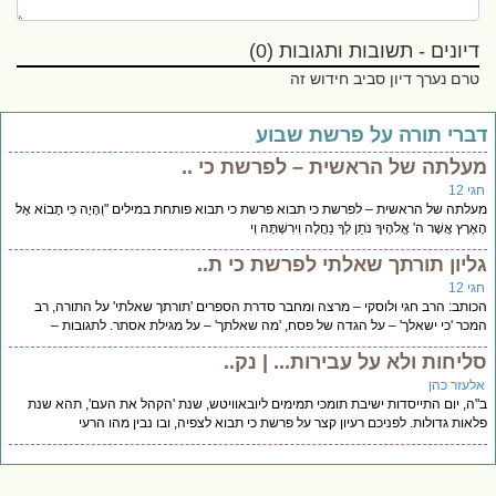
דיונים - תשובות ותגובות (0)
טרם נערך דיון סביב חידוש זה
ברי תורה על פרשת שבוע
עלתה של הראשית – לפרשת כי ..
י 12
לתה של הראשית – לפרשת כי תבוא פרשת כי תבוא פותחת במילים "וְהָיָה כִּי תָבוֹא אֶל
ָרֶץ אֲשֶׁר ה' אֱלֹהֶיךָ נֹתֵן לְךָ נַחֲלָה וִירִשְׁתָּהּ וְי
ליון תורתך שאלתי לפרשת כי ת..
י 12
ותב: הרב חגי ולוסקי – מרצה ומחבר סדרת הספרים 'תורתך שאלתי' על התורה, רב
כר 'כי ישאלך' – על הגדה של פסח, 'מה שאלתך' – על מגילת אסתר. לתגובות –
ליחות ולא על עבירות... | נק..
לעזר כהן
ה, יום התייסדות ישיבת תומכי תמימים ליובאוויטש, שנת 'הקהל את העם', תהא שנת
אות גדולות. לפניכם רעיון קצר על פרשת כי תבוא לצפיה, ובו נבין מהו הרעי