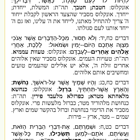
לִהְיוֹת לוֹ לְעַם סְגֻלָּה, כַּאֲשֶׁר, דִּבֶּר-לָךְ
:
אונקלוס:
חטבת; חטבך
. תה"ת: המשלת, ייחדת;
ייחדך. אונקלוס מסביר שהצעד הראשון לקבלת ייחוד
ה' צריך להתחיל מאתנו, לייחד את ה' עלינו, ואז גם ה'
ייחד אותנו לעם סגולתו.
דברים כח,יד:
וְלֹא תָסוּר, מִכָּל-הַדְּבָרִים אֲשֶׁר אָנֹכִי
מְצַוֶּה אֶתְכֶם הַיּוֹם--יָמִין וּשְׂמֹאול: לָלֶכֶת, אַחֲרֵי
אֱלֹהִים אֲחֵרִים
--לְעָבְדָם
: אונקלוס:
טעוות עממיא
.
תה"ת: טעויות העמים. אונקלוס מסביר שאין אלוהים
אחרים זולת ה', אלא יש אלילים שהעמים טועים
ומחשיבים אותם אלוהים.
דברים כח,כג:
וְהָיוּ שָׁמֶיךָ אֲשֶׁר עַל-רֹאשְׁךָ,
נְחֹשֶׁת
;
וְהָאָרֶץ אֲשֶׁר-תַּחְתֶּיךָ,
בַּרְזֶל
: אונקלוס:
כנחשא
מלאחתא מטרא; כפרזלא מלעבד פירין
. תה"ת:
כנחושת מלהוריד מטר; כברזל מלעשות פרי. אונקלוס
מסביר את הדימוי בנחושת וברזל בהקשר שמים וארץ.
שמים – מטר, ארץ – פירות.
דברים כט,ח:
וּשְׁמַרְתֶּם, אֶת-דִּבְרֵי הַבְּרִית הַזֹּאת,
וַעֲשִׂיתֶם, אֹתָם--לְמַעַן
תַּשְׂכִּילוּ
, אֵת כָּל-אֲשֶׁר