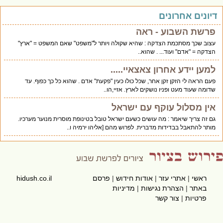
יונים אחרונים
פרשת השבוע - ראה
עצוב שכך מסתכמת הצדקה : שהיא שקולה ויותר ל"משפט" שאם המשפט = "ארץ"
הצדקה = "אדם" ועוד... . שהוא..
למען יידע אחרון צאצאיי.....
פעם הראה לי הזקן זקן אחר, שכל כולו כעין "פקעת" אדם . שהוא כל כך כפוף. עד
שדומה שעוד מעט ופניו נושקים לארץ. אזיי,הו..
אין מסלול עוקף עם ישראל
גם זה צריך שיאמר : מה עושים כשעם ישראל טובל בטינופת מוסרית מנוער מערכיו.
מותר להתאבל בבדידות מדברית. לפרוש מהם [אליהו ירמיה ו..
ראשי
|
אתרי עזר
|
אודות חידוש
|
פרסם
hidush.co.il
באתר
|
הצהרת נגישות
|
מדיניות
פרטיות
|
צור קשר