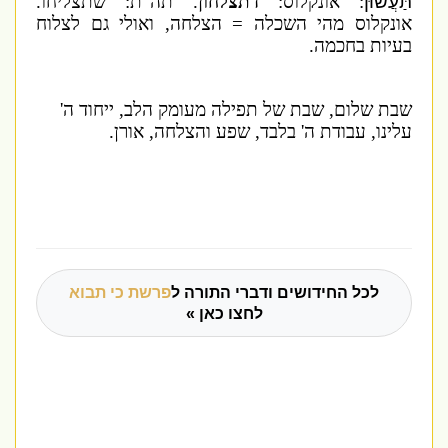
תַּעֲשׂוּן
: אונקלוס:
דתצלחון
. תה"ת: שתצליחו.
אונקלוס מהי השכלה = הצלחה, ואולי גם לצלוח
בעיות בחכמה.
שבת שלום, שבת של תפילה מעומק הלב, ייחוד ה'
עלינו, עבודת ה' בלבד, שפע והצלחה, אורן.
לכל החידושים ודברי התורה ל
פרשת כי תבוא
לחצו כאן »