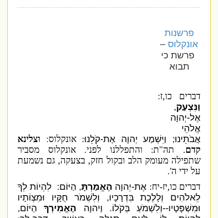
פרשנות
אונקלוס
–
פרשת כי
תבוא
דברים כו,ז:
וַנִּצְעַק
,
אֶל-יְהוָה
אֱלֹהֵי
אֲבֹתֵינוּ; וַיִּשְׁמַע יְהוָה אֶת-קֹלֵנוּ
: אונקלוס:
וצלינא
קדם
. תה"ת: והתפללנו לפני. אונקלוס מסביר
שתפילה מעומק הלב ובקול חזק, בצעקה, גם נשמעת
על ידי ה'.
דברים כו,יז-יח:
אֶת-יְהוָה
הֶאֱמַרְתָּ
, הַיּוֹם: לִהְיוֹת לְךָ
לֵאלֹהִים וְלָלֶכֶת בִּדְרָכָיו, וְלִשְׁמֹר חֻקָּיו וּמִצְו‍ֹתָיו
וּמִשְׁפָּטָיו--וְלִשְׁמֹעַ בְּקֹלוֹ
.
וַיהוָה
הֶאֱמִירְךָ
הַיּוֹם,