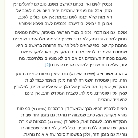
נכנסין לשם ואין בכחנו לגרשם משם, טוב לנו להעלים עין
מזה, אבל אם נעמיד שומרים יהיה חיוב עלינו לעכב על
האומות שלא יכנסו לשם ובאמת אין אנו יכולים לעכב,
אם כן הוי כאילו בידיעתנו נכנסים לשם ואיכא איסורא.''
אולם, גם אם דבריו נכונים מצד הפרשה מאיסור, שילוח טמאים
מחוץ למחנה וכדומה, לא ברור שצריך להימנע מלהעמיד שומרים
מחמת כך. שכן כפי שראינו לעיל הגישה הרווחת בראשונים היא
שמטרת השמירה לפאר את בית המקדש, ופאר למקדש ישנו
מעצם נוכחות השומרים גם אם הם לא מונעים מלהיכנס. מה
עוד, שלא ברור שצריך למנוע מגויים להיכנס
.
[2]
ג.
הרב אשר וייס
סבר שאין מצוות שמירה בזמן
(שמירת המקדש)
הזה, כיוון שמטרת השמירה להוות מעין משמר כבוד לבית
המקדש, שאין דומה פלטרין של מלך שיש עליו שומרים, לפלטרין
שאין עליו שומרים. ממילא, כשבית המקדש חרב, אין טעם
להעמיד שומרים.
ראייה לדבריו הביא מכך שכאשר דן
הרמב''ם
במצוות
(עשה כא)
מורא מקדש, הוא כתב שמצווה זו נוהגת גם בזמן הזה שבית
המקדש חרב. לעומת זאת, כאשר דן
במצוות שמירת
(עשה כב)
המקדש והחובה ללכת סביבו בכל לילה, לא הזכיר שמצווה זו
נוהגת גם בזמן הזה, ולכן בפשטות סובר שהיא אינה נוהגת.