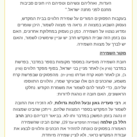
העדות, ואהליהם ונשיהם וטפיהם היו חונים סביבות
מחנם לפני מחנה ישראל.''
בעקבות הפסוקים המורים על שמירת הלווים בבית המקדש,
נעסוק השבוע במצווה זו. נראה מי מצווה לשמור, היכן שומרים
ומדוע נצטוו על השמירה. כמן כן נעסוק במחלוקת אחרונים, האם
גם בזמן הזה שבית המקדש חרב יש עניין שימשיכו לשמור, והאם
יש לברך על מצוות השמירה.
מקור השמירה
חובת השמירה מופיעה במספר מקומות בספר במדבר, בפרשת
במדבר
לאחר מניין בני ישראל, בסוף מפקד הלווים
(פרק א')
(פרק
, וכן לאחר חטא קרח ועדתו
. מהפסוקים שבפרשת קרח
ג')
(פרק יח)
משמע, שהכהנים הם אלו שבעיקר שמרו, והלווים התווספו
עליהם, כדי לעזור להם לשמור את משמרת הקודש. נחלקו
הראשונים, האם חובה זו נוהגת לדורות:
א.
רבי סעדיה גאון ובעל הלכות גדולות
, לא הזכירו את החובה
לשמור על המקדש בספרי המצוות שלהם, וייתכן שהבינו שמצווה
זו נהגה בזמן המשכן במדבר ותו לא. בביאור דבריהם כתב
הרב
הלל בן שלמה
, שהם הבינו שהשמירה
(שמירת המקדש עמ' 29)
האמורה בפסוקים כוונתה להזהיר את הכהנים והלווים לבצע את
עבודת המקדש כראוי, ולא לציין שמירה מיוחדת.