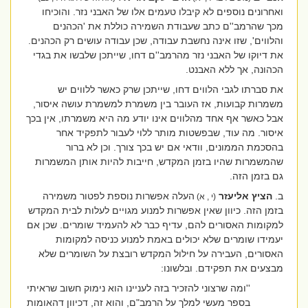
ואחרונים נוספים לא קיבלו טעמים אלו של האבני נזר. והוכיחו
מכך שהרמב''ם כתב שעבודת השמירה כוללת את 'הכהנים
והלווים', שזו אינה נחשבת עבודה, שכן עבודה עושים רק הכהנים.
את דיוקו של האבני נזר מהרמב''ם דחו, שייתכן שלבשו את בגדי
הכהונה, אך ללא האבנט.
את סברתו לגבי הלווים דחו, שייתכן שרק כאשר ללווים יש
משמרות קבועות, אז העובר בין משמרת למשמרת עושה איסור,
אבל כאשר אף אחד מהלווים אינו יודע מה היא משמרתו, אין בכך
איסור. מה עוד, שבפשטות מותר ללוי לעבור לתפקיד אחר
בהסכמת הממונים, וודאי אם יש בכך צורך. וכן לא ברור
שהמשמרות שהיו בזמן המקדש, חייבות להיות אותן המשמרות
גם בזמן הזה.
ב.
הציץ אליעזר
העלה אפשרות נוספת לפטור משמירה
(י , א)
בזמן הזה. כיוון שאין אפשרות למנוע מגויים לעלות לבית המקדש
למקומות האסורים להם, עדיף כבר לא להעמיד שומרים. שכן אם
יעמידו שומרים שלא יכולים באמת למנוע כניסה למקומות
האסורים, העבירה על חילול המקדש רובצת על השומרים שלא
מבצעים את תפקידם. ובלשונו:
''ומה שרצוני להזכיר בזה לעניינו הוא נימוק חשוב שראיתי
בספר מעשי למלך על הרמב"ם, והוא זה, דכיוון דהאומות