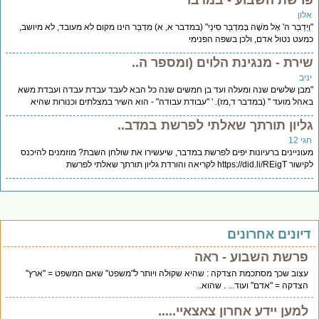
רשת השבוע - במדבר
לון
ַיְדַבֵּר ה' אֶל מֹשֶׁה בְּמִדְבַּר סִינַי" (במדבר א, א) מִדְבַּר הינו מקום לא מעובד, לא מיושב,
עט נטול אדם, ולכן בשפה הפנימי
ירת - מנגינת הלוים (ומספר ה..
יב
בן שלשים שנה ומעלה ועד בן חמשים שנה כל הבא לעבד עבדת עבדה ועבדת משא
הל מועד " (במדבר ד,מז). ' "עבודת עבודה" - הוא השיר במצלתים וכנורות שהיא
ליון תורתך שאלתי לפרשת במדב..
י 12
וניינים ברעיונות יפים לפרשת במדבר, שיעשירו את שולחן השבת? מוזמנים להיכנס
https://did.li לקריאה והורדת גליון תורתך שאלתי לפרשת
יונים אחרונים
פרשת השבוע - ראה
עצוב שכך מסתכמת הצדקה : שהיא שקולה ויותר ל"משפט" שאם המשפט = "ארץ"
הצדקה = "אדם" ועוד... . שהוא..
למען יידע אחרון צאצאיי.....