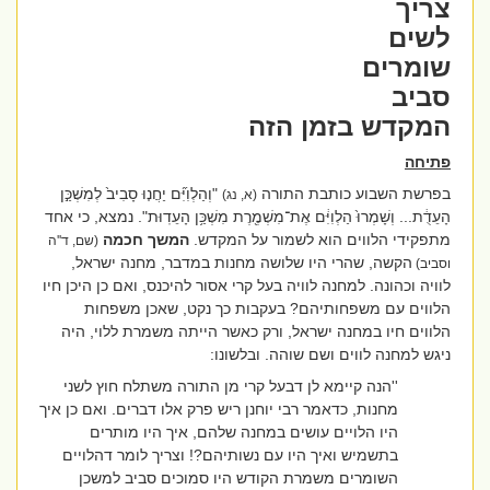
צריך
לשים
שומרים
סביב
המקדש בזמן הזה
פתיחה
בפרשת השבוע כותבת התורה
"וְהַלְוִיִּ֞ם יַחֲנ֤וּ סָבִיב֙ לְמִשְׁכַּ֣ן
(א, נג)
הָעֵדֻ֔ת... וְשָׁמְרוּ֙ הַלְוִיִּ֔ם אֶת־מִשְׁמֶ֖רֶת מִשְׁכַּ֥ן הָעֵדֽוּת"
. נמצא, כי אחד
מתפקידי הלווים הוא לשמור על המקדש.
המשך חכמה
(שם, ד''ה
הקשה, שהרי היו שלושה מחנות במדבר, מחנה ישראל,
וסביב)
לוויה וכהונה. למחנה לוויה בעל קרי אסור להיכנס, ואם כן היכן חיו
הלווים עם משפחותיהם? בעקבות כך נקט, שאכן משפחות
הלווים חיו במחנה ישראל, ורק כאשר הייתה משמרת ללוי, היה
ניגש למחנה לווים ושם שוהה. ובלשונו:
''הנה קיימא לן דבעל קרי מן התורה משתלח חוץ לשני
מחנות, כדאמר רבי יוחנן ריש פרק אלו דברים. ואם כן איך
היו הלויים עושים במחנה שלהם, איך היו מותרים
בתשמיש ואיך היו עם נשותיהם?! וצריך לומר דהלויים
השומרים משמרת הקודש היו סמוכים סביב למשכן