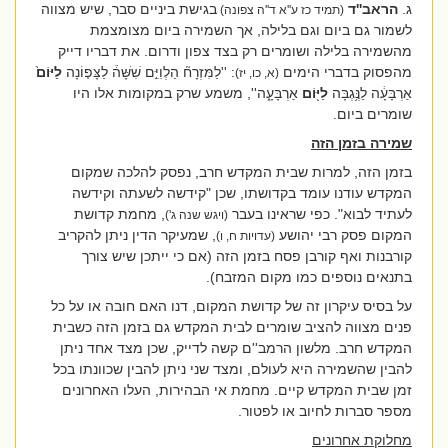
ג.
הראב''ד
בגישת ביניים סבר, שיש מצווה
(תמיד כז ע''א ד''ה צפונה)
לשמור גם ביום וגם בלילה, אך השמירה ביום מצומצמת
מהשמירה בלילה ושומרים רק בצד צפון ודרום. את דבריו דייק
מהפסוק בדברי הימים
''לַמִּזְרָח֘ הַלְוִיִּ֣ם שִׁשָּׁה֒ לַצָּפ֤וֹנָה
לַיּוֹם֙
:
(א, כו, יז)
אַרְבָּעָ֔ה לַנֶּ֥גְבָּה
לַיּ֖וֹם
אַרְבָּעָ֑ה'', משמע שרק במקומות אלו היו
שומרים ביום.
שמירה בזמן הזה
בזמן הזה, למרות שבית המקדש חרב, נפסק להלכה שמקום
המקדש עודנו עומד בקדושתו, שכן "קידשה לשעתה וקידשה
לעתיד לבוא". כפי שראינו בעבר
, מחמת קדושת
(ויגש שנה ג')
המקום פסק רבי יהושע
, שמעיקר הדין ניתן להקריב
(עדויות ח, ו)
קורבנות ואף קורבן פסח בזמן הזה (אם כי ייתכן שיש צורך
בתנאים נוספים כמו מקום המזבח).
על בסיס עיקרון זה של קדושת המקום, דנו האם חובה או על כל
פנים מצווה להציב שומרים לבית המקדש גם בזמן הזה כשבית
המקדש חרב. מלשון הרמב''ם קשה לדייק, שכן מצד אחד ניתן
להבין שהשמירה היא לעולם, ומצד שני ניתן להבין שכוונתו בכל
זמן שבית המקדש קיים. מחמת אי הבהירות, העלו האחרונים
מספר סברות לחיוב או לפטור.
מחלוקת אחרונים