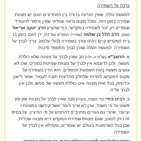
ברכה על השמירה
למעשה עולה, שאין הכרעה ברורה בין האחרונים האם יש מצוות
שמירה בזמן הזה, ומכל מקום נראה שוודאי שאין איסור להעמיד
שומרים רק 'זכר לשמירה במקדש', כפי שהציע
הרב יעקב אריאל
.
הרב הלל בן שלמה
, דן האם בזמן בו
(שם)
(שמירת המקדש עמ' 67)
בית המקדש קיים ויהיה צורך בשמירה לכולי עלמא, צריך לברך על
השמירה. למעשה העלה שאין לברך ממספר סיבות:
א.
הרשב''א
כתב שאין לברך על מצווה שלא כוללת
(שו''ת א, יח)
מעשה, ולכן לדוגמא אין לברך על מצוות שמיטת כספים, שכן לא
עושים מעשה בעת השמטת הכספים. הוא הדין בשמירה על
מקום המקדש, למרות שלחלק מהדעות חובה לעמוד, אסור לישון
וכדומה, בכל זאת מצווה אינו כוללת מעשה של ממש, ולכן אין
לברך עליה.
ב.
רבינו בחיי
סבר שאין לברך על מצוות שקיומן
(כד הקמח, ציצית)
פשוט על פי השכל, שכן לא שייך לומר 'אשר קידשנו במצוותיו
וציוונו', שהרי גם הגויים מחויבים להתנהג על פי ההיגיון. על בסיס
זה ניתן לטעון, שגם מצוות שמירת המקדש היא מצווה שכלית,
שכן בכל הארמונות בעולם יש שומרים, וממילא אין לברך על
השמירה.