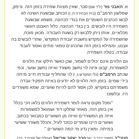
א.
האבני נזר
סבר, שאין מצוות שמירה בזמן הזה. ונימק,
(יו''ד שם)
שמלשון הרמב''ם
הכותב שבשעת השינה לא
(בית הבחירה ח, ו)
לבשו הכהנים השומרים את בגדי הכהונה, משמע שבשעת
השמירה היו לובשים. בין בגדי הכהונה, כלול האבנט העשוי
מכלאיים, אותו ניתן ללבוש רק בשעת העבודה. מכאן מוכח,
שהשמירה על המקדש נחשבת 'עבודת המקדש', שהרי לובשים בה
אבנט, וממילא בזמן הזה שהכהנים טמאי מתים ואסור לעבוד
עבודה, בטלה השמירה.
גם הלווים אינם יכולים לשמור, שכן כאשר חילקו את הלווים
למשמרות, קבעו איזה לוי נחשב משורר ואיזה נחשב שוער, וכפי
שכתב
הרמב''ם
לוי שהחליף עבודתו חייב מיתה
(כלי המקדש ג, י)
בידי שמים. בזמן הזה הלווים לא יודעים באיזה תפקיד עבדה
משמרתם במקדש, לכן אסור להם להיות שוערים, שמא משוררים
היו. ובלשונו:
''ומכל מקום נראה לומר דשמירת הלווים בלאו הכי בכלל
אין בזמן הזה, מאחר שחלקו דוד ושמואל למשמורות
איזה מן המשוררים ואיזה מן השוערים כמבואר בכתוב.
ושוערים היינו שומרים כנזכר לעיל, והכלל משורר ששיער
במיתה. ומאין נדע מי המה השוערים.''
הנצי''ב
הרב יעקב אריאל
(משיב דבר ד, יא)
(אהלה של תורה ד, כב)