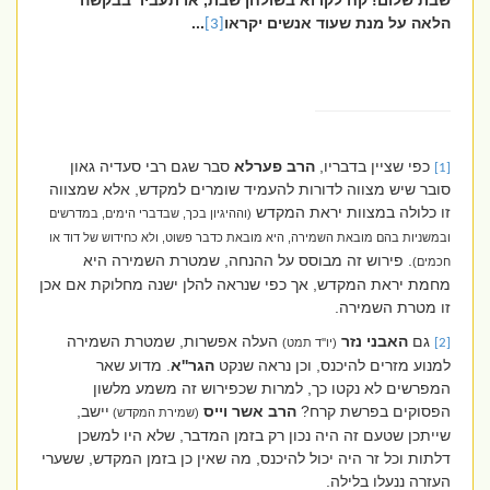
שבת שלום! קח לקרוא בשולחן שבת, או תעביר בבקשה
הלאה על מנת שעוד אנשים יקראו
...
[3]
כפי שציין בדבריו,
הרב פערלא
סבר שגם רבי סעדיה גאון
[1]
סובר שיש מצווה לדורות להעמיד שומרים למקדש, אלא שמצווה
זו כלולה במצוות יראת המקדש
(וההיגיון בכך, שבדברי הימים, במדרשים
ובמשניות בהם מובאת השמירה, היא מובאת כדבר פשוט, ולא כחידוש של דוד או
. פירוש זה מבוסס על ההנחה, שמטרת השמירה היא
חכמים)
מחמת יראת המקדש, אך כפי שנראה להלן ישנה מחלוקת אם אכן
זו מטרת השמירה.
גם
האבני נזר
העלה אפשרות, שמטרת השמירה
[2]
(יו''ד תמט)
למנוע מזרים להיכנס, וכן נראה שנקט
הגר''א
. מדוע שאר
המפרשים לא נקטו כך, למרות שכפירוש זה משמע מלשון
הפסוקים בפרשת קרח?
הרב אשר וייס
יישב,
(שמירת המקדש)
שייתכן שטעם זה היה נכון רק בזמן המדבר, שלא היו למשכן
דלתות וכל זר היה יכול להיכנס, מה שאין כן בזמן המקדש, ששערי
העזרה ננעלו בלילה.