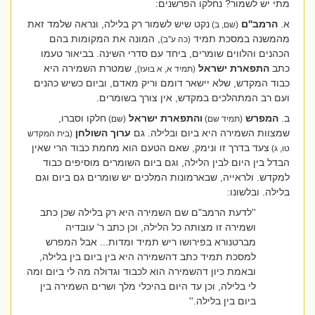
מתי יש לשמור? נחלקו הפרשנים:
א.
הרמב''ם
נקט שיש לשמור רק בלילה, ונראה שלמד זאת
(שם, ב)
מהמשנה במסכת תמיד
, המונה את המקומות בהם
(כה ע''ב)
הכהנים והלווים שומרים, ביחד עם סדרי השינה. בביאור טעמו
כתב
התפארת ישראל
, שמטרת השמירה היא
(תמיד א, א בועז)
כבוד המקדש, שלא יישאר דומם וריק מאדם, וביום כשיש כהנים
ועם רב המתהלכים במקדש, אין צורך בשומרים.
ב.
המפרש
והתפארת ישראל
חלקו וסברו,
(תמיד שם)
(שם)
שמצוות השמירה היא ביום ובלילה. גם
ערוך השולחן
(בית המקדש
צעד בדרך זו ונימק, שאם הטעם הוא מחמת כבוד הרי שאין
טו, ג)
הבדל בין היום לבין הלילה, וגם ביום השומרים מוסיפים כבוד
למקדש. ולראייה, שבארמונות המלכים יש שומרים גם ביום וגם
בלילה. ובלשונו:
''לדעת הרמב"ם שם השמירה היא רק בלילה שכן כתב
ושמירה זו מצותה כל הלילה, וכן כתב ר' עובדיה
מברטנורא בפירושו ריש תמיד ומדות... אבל המפרש
למסכת תמיד כתב דהשמירה היא בין ביום בין בלילה,
ובאמת כיון דהשמירה הוא לכבוד וגדולה מה לי ביום ומה
לי בלילה, וכן עד היום בהיכלי מלך ושרים השמירה בין
ביום בין בלילה.''