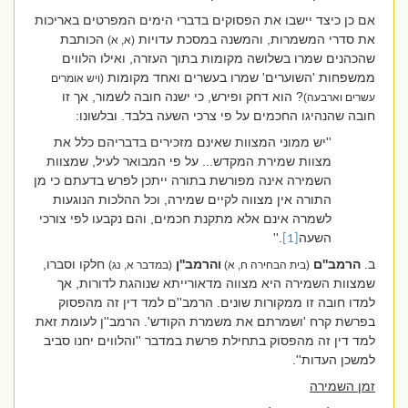
אם כן כיצד יישבו את הפסוקים בדברי הימים המפרטים באריכות
את סדרי המשמרות, והמשנה במסכת עדויות
הכותבת
(א, א)
שהכהנים שמרו בשלושה מקומות בתוך העזרה, ואילו הלווים
ממשפחות 'השוערים' שמרו בעשרים ואחד מקומות
(ויש אומרים
? הוא דחק ופירש, כי ישנה חובה לשמור, אך זו
עשרים וארבעה)
חובה שהנהיגו החכמים על פי צרכי השעה בלבד. ובלשונו:
''יש ממוני המצוות שאינם מזכירים בדבריהם כלל את
מצוות שמירת המקדש... על פי המבואר לעיל, שמצוות
השמירה אינה מפורשת בתורה ייתכן לפרש בדעתם כי מן
התורה אין מצווה לקיים שמירה, וכל ההלכות הנוגעות
לשמרה אינם אלא מתקנת חכמים, והם נקבעו לפי צורכי
השעה
.''
[1]
ב.
הרמב''ם
והרמב''ן
חלקו וסברו,
(בית הבחירה ח, א)
(במדבר א, נג)
שמצוות השמירה היא מצווה מדאורייתא שנוהגת לדורות, אך
למדו חובה זו ממקורות שונים. הרמב''ם למד דין זה מהפסוק
בפרשת קרח 'ושמרתם את משמרת הקודש'. הרמב''ן לעומת זאת
למד דין זה מהפסוק בתחילת פרשת במדבר ''והלווים יחנו סביב
למשכן העדות''.
זמן השמירה