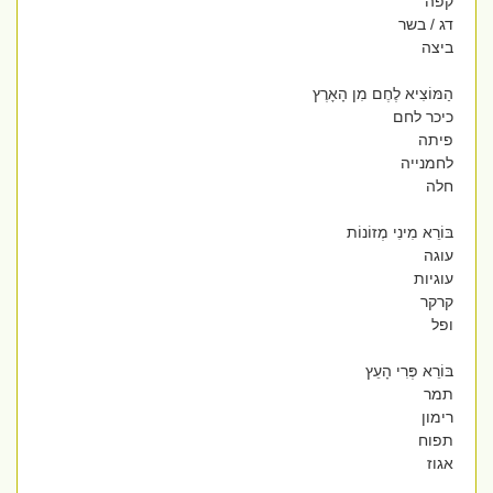
קפה
דג / בשר
ביצה
הַמּוֹצִיא לֶחֶם מִן הָאָרֶץ
כיכר לחם
פיתה
לחמנייה
חלה
בּוֹרֵא מִינִי מְזוֹנוֹת
עוגה
עוגיות
קרקר
ופל
בּוֹרֵא פְּרִי הָעֵץ
תמר
רימון
תפוח
אגוז