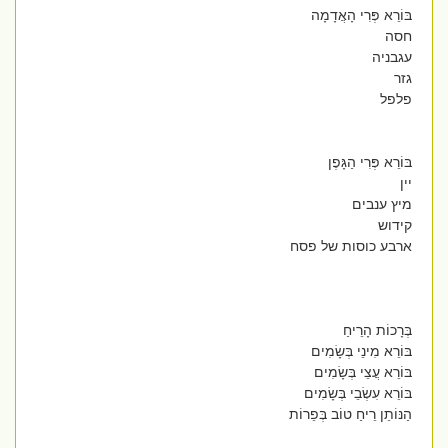
בּוֹרֵא פְּרִי הָאֲדָמָה
חסה
עגבניה
גזר
פלפל
בּוֹרֵא פְּרִי הַגָּפֶן
יין
מיץ ענבים
קידוש
ארבע כוסות של פסח
בְּרָכוֹת הָרֵיחַ
בּוֹרֵא מִינֵי בְּשָׂמִים
בּוֹרֵא עֲצֵי בְּשָׂמִים
בּוֹרֵא עִשְׂבֵי בְּשָׂמִים
הַנּוֹתֵן רֵיחַ טוֹב בְּפֵרוֹת