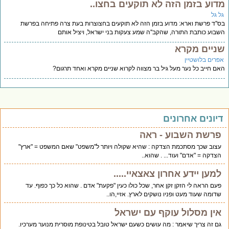
דוע בזמן הזה לא תוקעים בחצו..
ל גל
''ד פרשת וארא: מדוע בזמן הזה לא תוקעים בחצוצרות בעת צרה פתיחה בפרשת
בוע כותבת התורה, שהקב''ה שמע צעקות בני ישראל, ויציל אותם
ניים מקרא
פרים בלושטיין
ם חייב כל נער מעל גיל בר מצווה לקרוא שניים מקרא ואחד תרגום?
יונים אחרונים
פרשת השבוע - ראה
עצוב שכך מסתכמת הצדקה : שהיא שקולה ויותר ל"משפט" שאם המשפט = "ארץ"
הצדקה = "אדם" ועוד... . שהוא..
למען יידע אחרון צאצאיי.....
פעם הראה לי הזקן זקן אחר, שכל כולו כעין "פקעת" אדם . שהוא כל כך כפוף. עד
שדומה שעוד מעט ופניו נושקים לארץ. אזיי,הו..
אין מסלול עוקף עם ישראל
גם זה צריך שיאמר : מה עושים כשעם ישראל טובל בטינופת מוסרית מנוער מערכיו.