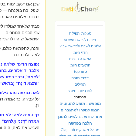
שכן אם יעקב ימות בטרם
יטפלו בה בזקנתה — כפ
בברכת אלוהים לאבות ו
סביר שלאחר שנולדו ל
שני הבנים הנותרים — 
סגולות ותפילות
ישמעאל שיהיו לו שניים
ציורים לפרשת השבוע
עלונים לשבת ולפרשת שבוע
והנה, להפתעת כולם, ל
הדף היומי
לאה יולדת בת.
המשנה היומית
נפוצה הדעה שלאה נא
הרמב"ם היומי
מלבד יד אלוהים. בהמש
טופ-top
'לצאת', ובכך רמזו על
דברי תורה
"וַתֵּצֵא דִינָה" (בראש
תהילים
לוח כיתתי חינמי
לאה נפגעה מהרכילות
פרסום:
על עבירה. כך אמרה רחל: "דָּנַנ
מופאש - מופע להטוטים
ו')
.
הצגה לנוער ולמתגברים
כך טענה לאה: לא חטא
אתר שורש - גולשים לתוכן
אמרה "דָּנַנִּי אֱלֹה
הלכה בפרשה
העניש את לאה, היה זה
מחולל משחקים ClapLab