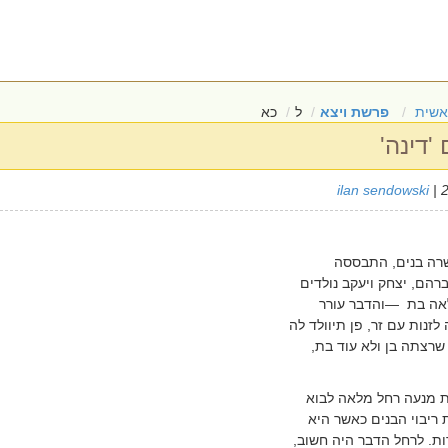
אשית
פרשת ויצא
ל
כא
דינה'
ilan sendowski
| 
שרה בנים, התבססה
ם, יצחק ויעקב נולדים
אה בת
—
והדבר עורר
זנות עם זר, פן תיוולד לה
שרצתה בן ולא עוד בת,
ת מנעה רחל מלאה לבוא
 ריבוי הבנים כאשר היא
ת. לרחל הדבר היה חשוב,