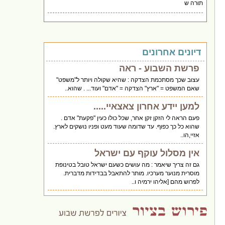
תורה ש
דיונים אחרונים
פרשת השבוע - ראה
עצוב שכך מסתכמת הצדקה : שהיא שקולה ויותר ל"משפט"
שאם המשפט = "ארץ" הצדקה = "אדם" ועוד... . שהוא..
למען יידע אחרון צאצאיי.....
פעם הראה לי הזקן זקן אחר, שכל כולו כעין "פקעת" אדם .
שהוא כל כך כפוף. עד שדומה שעוד מעט ופניו נושקים לארץ.
אזיי,הו..
אין מסלול עוקף עם ישראל
גם זה צריך שיאמר : מה עושים כשעם ישראל טובל בטינופת
מוסרית מנוער מערכיו. מותר להתאבל בבדידות מדברית.
לפרוש מהם [אליהו ירמיה ו..