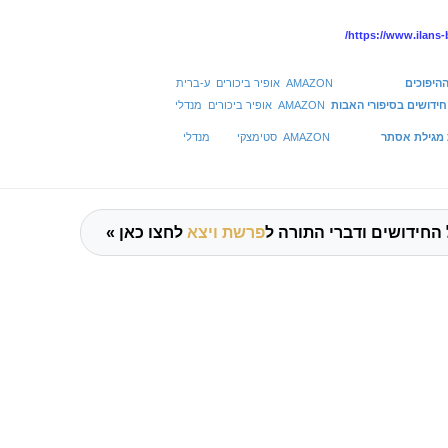
https://www.ilans
היפוכים
AMAZON
אופיר ביכורים
ע-ברית
חידושים בסיפורי האבות
AMAZON
אופיר ביכורים
מנדלי
ת מגילת אסתר
AMAZON
סטימצקי
מנדלי
החידושים ודברי התורה ל
פרשת ויצא
לחצו כאן »