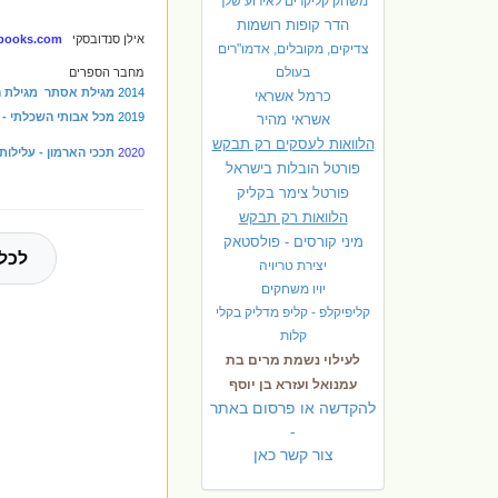
משחק קליקרים לאירוע שלך
הדר קופות רושמות
אילן סנדובסקי
-books.com/
צדיקים, מקובלים, אדמו"רים
בעולם
מחבר הספרים
2014
מגילת אסתר מגילת ה
כרמל אשראי
2019
מכל אבותי השכלתי - 
אשראי מהיר
הלוואות לעסקים רק תבקש
2020
תככי הארמון - עלילו
פורטל הובלות בישראל
פ
ורטל צימר בקליק
הלוואות רק תבקש
מיני קורסים - פולסטאק
לכל 
יצירת טריויה
יויו משחקים
קליפיקלפ - קליפ מדליק בקלי
קלות
לעילוי נשמת מרים בת
עמנואל ועזרא בן יוסף
להקדשה או פרסום באתר
-
צור קשר כאן