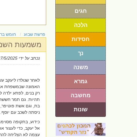
חגים
הלכה
פרשת שבוע
חומש בר
חסידות
משמעות השם '
נך
נכתב על ידי
27/5/2025
משנה
לאחר שנולדו ליעקב ע
גמרא
האמונה שבמשפחת אברה
רק בנים, לפתע ילדה ל
מחשבה
תהיות. גם תמר חששה ל
בת, וגם אשת פוטיפר, 
שונות
ניסתה לשכב עם יוסף.
כידוע, בתקופה מסוימ
אל יעקב, כדי לעצור את
עצמה לא הצליחה להרו