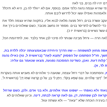
 יהיו לה בנים, בני לאה
י שהיא עצמה נהגה כלפי אמם. בנוסף, אם לא ייוולד לה בן, היא לא תיכלל
לאמהות ואפילו עשו יכול לדרוש ליבם אותה.
יעקב עשרה בנים, רחל מנעה מלאה לבוא אליו, בתקווה שהיא עצמה תלד את
כדי להשלים לתריסר בנים. מספר זה נחשב מכובד, כשם שאלוהים בירך את
-עשר נשיאים (בראשית יז כ).
אה הרה — ורחל מבינה שנותר לה סיכוי לבן אחד בלבד. ואז, לתדהמת הכל,
פה מחוץ למשפחה — שזו הדרך היחידה שבאמצעותה יכלה ללדת בת,
ך, חז"ל הסתמכו על הפסוק "וַתֵּצֵא לֵאָה" (בראשית ל, טז) כאילו נהגה
 קלות דעת. ואכן, כשדינה
המסכנה נפגעה, מצאו שנאמר גם עליה:
ית לד, א)
.
,
והסתמכה על דברי רחל עצמה, שטענה כי אלוהים לא מעניש אותה בעקרות
ִּי אֱלֹהִים, וְגַם שָׁמַע בְּקֹלִי, וַיִּתֶּן לִי בֵּן; עַל כֵּן קָרְאָה שְׁמוֹ דָּן" (בראשית ל',
תי ולא נאפתי — ישפוט אותי אלוהים, ולא בני אדם. ולכן, כשם שרחל
ִים" וקראה לבן שפחתה, דן, גם לאה קראה לבתה, דינה.
וכיוון שאלוהים לא
 בעיניה הוכחה שלא "יצאה" — ולא עשתה עוול
.