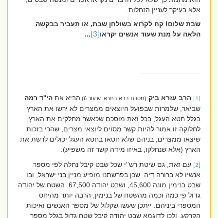
אלא בעיקר לעניין הנחלות.
שבת שלום! קח לקרוא בשולחן שבת, או תעביר בבקשה
הלאה על מנת שעוד אנשים יקראו
[3]
..
.
הרב עזרא ביק
הביא את
הי''ד רמה
[1]
(מסכת בבא בתרא, שיעור 6)
שביאר, שלמרות שבפועל היוצאים ממצרים לא ירשו את הארץ
בגלל חטא העגל, בכל זאת מוסכם שכאשר מחלקים את הארץ,
לחלוקה זו אמור להיות קשר מסוים ליוצאי מצרים, שהרי בזכות
שיצאו ממצרים, בניהם שלא חטאו בחטא העגל יכולים לרשת את
הארץ (אלא שנחלקו, באיזו מידה קשר זה משפיע).
עם זאת, גם שיטת רש''י שכל שבט קיבל נחלה לפי מספר
[2]
אנשיו לא ברורה דיה. שכן בפרשתנו מופיע מניין בני ישראל, ובו
שבט בנימין מונה 45,600, ושבט יהודה 67,500. השטח של יהודה
גדול פי כמה וכמה מהשטח של בנימין, הרבה יותר מהיחס
המספרי ביניהם. ייתכן שעשו שקלול של מספר האנשים ואיכות
הקרקע, ולכן לדוגמא שבט יהודה קיבל שטח גדול בגלל מספר