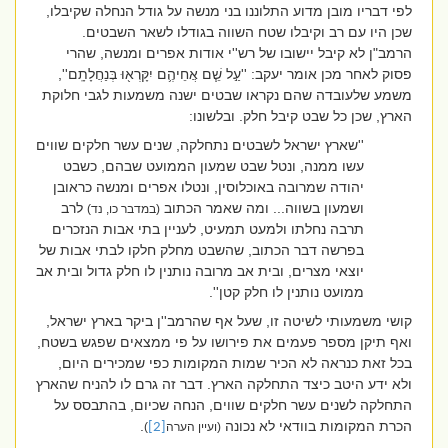
לפי דבריו מובן מדוע התלוננו בני מנשה על גודל הנחלה שקיבלו,
שכן היו עם רב וקיבלו שטח השווה בגודלו לשאר השבטים.
הרמב"ן לא קיבל יישובו של רש''י אודות אפרים ומנשה, שהרי
פסוק לאחר מכן אומר יעקב: ''
עַ֣ל שֵׁ֧ם אֲחֵיהֶ֛ם יִקָּרְא֖וּ בְּנַחֲלָתָֽם'',
משמע שלעובדה שהם נקראו שבטים ישנה משמעות לגבי חלוקת
הארץ, שכן כל שבט קיבל
חלק. ובלשונו:
''שארץ ישראל לשבטים נתחלקה, שנים עשר חלקים שווים
עשו ממנה, ונטל שבט שמעון הממועט שבהם, כשבט
יהודה שמרובה באוכלוסין, ונטלו אפרים ומנשה כראובן
ושמעון בשווה... ומה שאמר הכתוב
לרב
(במדבר כו, נד)
תרבה נחלתו ולמעט תמעיט, לעניין בתי אבות הנזכרים
בפרשה דבר הכתוב, שהשבט מחלק חלקו לבתי אבות של
יוצאי מצרים, ובית אב מרובה נותנין לו חלק גדול ובית אב
ממועט נותנין לו חלק קטן''.
קושי משמעותי לשיטה זו, שעל אף שהרמב''ן ביקר בארץ ישראל,
ואף תיקן מספר פעמים את פירושו על פי ממצאים שפגש בשטח,
בכל זאת כנראה לא הכיר שמות המקומות כפי שמכירים היום,
ולא ידע היטב כיצד התחלקה הארץ. דבר זה גרם לו להניח שהארץ
התחלקה לשנים עשר חלקים שווים, הנחה שכיום, בהתבסס על
הכרת המקומות בוודאי לא נכונה
.
(ועיין הערה
[2]
)