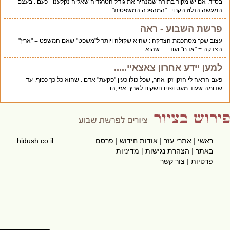
בס"ד. אם יש מקור בתורה שמנהיר את גודל הטרגדיה שאליה נקלענו - כעם . בעצם
המעשה הנלוז הקרוי : "המהפכה המשפטית" . ..
פרשת השבוע - ראה
עצוב שכך מסתכמת הצדקה : שהיא שקולה ויותר ל"משפט" שאם המשפט = "ארץ"
הצדקה = "אדם" ועוד... . שהוא..
למען יידע אחרון צאצאיי.....
פעם הראה לי הזקן זקן אחר, שכל כולו כעין "פקעת" אדם . שהוא כל כך כפוף. עד
שדומה שעוד מעט ופניו נושקים לארץ. אזיי,הו..
ראשי
|
אתרי עזר
|
אודות חידוש
|
פרסם
hidush.co.il
באתר
|
הצהרת נגישות
|
מדיניות
פרטיות
|
צור קשר