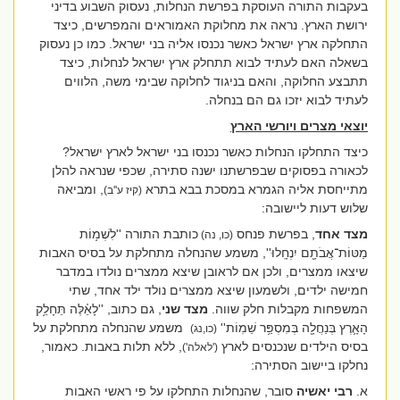
בעקבות התורה העוסקת בפרשת הנחלות, נעסוק השבוע בדיני
ירושת הארץ. נראה את מחלוקת האמוראים והמפרשים, כיצד
התחלקה ארץ ישראל כאשר נכנסו אליה בני ישראל. כמו כן נעסוק
בשאלה האם לעתיד לבוא תתחלק ארץ ישראל לנחלות, כיצד
תתבצע החלוקה, והאם בניגוד לחלוקה שבימי משה, הלווים
לעתיד לבוא יזכו גם הם בנחלה.
יוצאי מצרים ויורשי הארץ
כיצד התחלקו הנחלות כאשר נכנסו בני ישראל לארץ ישראל?
לכאורה בפסוקים שבפרשתנו ישנה סתירה, שכפי שנראה להלן
מתייחסת אליה הגמרא במסכת בבא בתרא
, ומביאה
(קיז ע''ב)
שלוש דעות ליישובה:
מצד אחד
, בפרשת פנחס
כותבת התורה ''
לִשְׁמ֥וֹת
(כו, נה)
מַטּוֹת־אֲבֹתָ֖ם יִנְחָֽלוּ'', משמע שהנחלה מתחלקת על בסיס האבות
שיצאו ממצרים, ולכן אם לראובן שיצא ממצרים נולדו במדבר
חמישה ילדים, ולשמעון שיצא ממצרים נולד ילד אחד, שתי
המשפחות מקבלות חלק שווה.
מצד שני
, גם כתוב, ''לָאֵ֗לֶּה תֵּחָלֵ֥ק
הָאָ֛רֶץ בְּנַחֲלָ֖ה בְּמִסְפַּ֥ר שֵׁמֽוֹת''
משמע שהנחלה מתחלקת על
(כו,נג)
בסיס הילדים שנכנסים לארץ
, ללא תלות באבות.
כאמור,
('לאלה')
נחלקו ביישוב הסתירה:
א.
רבי יאשיה
סובר, שהנחלות התחלקו על פי ראשי האבות