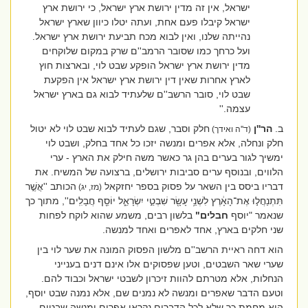
ישראל, אין זה מדין ירושת ארץ ישראל, כי ירושת ארץ
ישראל קיבלו פעם אחת, ועתה יטלו כיוון שארץ ישראל
נהייתה שלנו, ואין לבוא מכח תביעת ירושת ארץ ישראל.
ועל כרחך כמו שסובר הרמב''ם שרק במקום שלוקחים
מדין ירושת ארץ ישראל הופקע שבט לוי, ובארצות חוץ
לארץ אחרות שאין דין ירושת ארץ ישראל אין הפקעת
שבט לוי, סובר הרשב''ם שלעתיד לבוא גם בארץ ישראל
עצמה.''
ב.
הר''ן
חלק וסבר, שגם לעתיד לבוא שבט לוי לא יטול
(ד''ה ואידך)
חלק ונחלה, אלא אפרים ומנשה יזכו כל אחד בחלק, ושבט לוי
ימשיך לגור בערים בהן גר כאשר משה חילק את הארץ - ערי
הלווים, ובנוסף ערים סביבות ירושלים, ברצועה של המשיח. את
דבריו ביסס בין השאר על פסוק בספר יחזקאל
הכותב ''
אֲשֶׁ֣ר
(מז, יג)
תִּתְנַחֲל֣וּ אֶת־הָאָ֔רֶץ לִשְׁנֵ֥י עָשָׂ֖ר שִׁבְטֵ֣י יִשְׂרָאֵ֑ל יוֹסֵ֖ף חֲבָלִֽים'', מתוך כך
שנאמר "יוסף
חבלים"
בלשון רבים, משמע שהוא לוקח לפחות
שני חלקים בארץ, אחד לאפרים ואחד למנשה.
הוא דחה ראיית הרשב''ם מלשון הפסוק המונה את שער לוי בין
שערי שאר השבטים, וטען שפסוקים אלו אינם דנים בענייני
הנחלות, אלא מטרתם להוות זיכרון לשבטי ישראל וכבוד להם.
וטעם הדבר שאפרים ומנשה לא נמנים שם, אלא נמנה שבט יוסף,
הוא מחמת כך שלא לכל הדברים נקראו אפרים ומנשה שבטים,