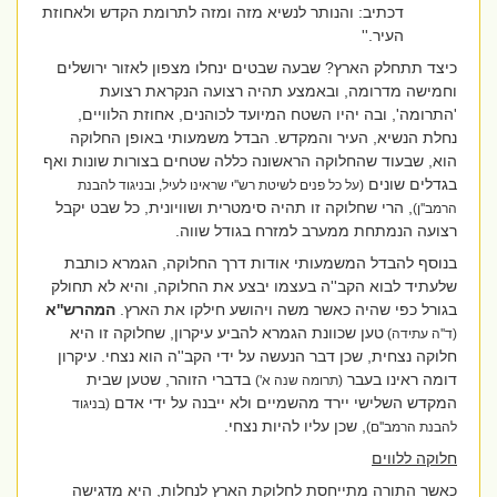
דכתיב: והנותר לנשיא מזה ומזה לתרומת הקדש ולאחוזת
העיר.''
כיצד תתחלק הארץ? שבעה שבטים ינחלו מצפון לאזור ירושלים
וחמישה מדרומה, ובאמצע תהיה רצועה הנקראת רצועת
'התרומה', ובה יהיו השטח המיועד לכוהנים, אחוזת הלוויים,
נחלת הנשיא, העיר והמקדש. הבדל משמעותי באופן החלוקה
הוא, שבעוד שהחלוקה הראשונה כללה שטחים בצורות שונות ואף
בגדלים שונים
(על כל פנים לשיטת רש''י שראינו לעיל, ובניגוד להבנת
, הרי שחלוקה זו תהיה סימטרית ושוויונית, כל שבט יקבל
הרמב''ן)
רצועה הנמתחת ממערב למזרח בגודל שווה.
בנוסף להבדל המשמעותי אודות דרך החלוקה, הגמרא כותבת
שלעתיד לבוא הקב''ה בעצמו יבצע את החלוקה, והיא לא תחולק
בגורל כפי שהיה כאשר משה ויהושע חילקו את הארץ.
המהרש''א
טען שכוונת הגמרא להביע עיקרון, שחלוקה זו היא
(ד''ה עתידה)
חלוקה נצחית, שכן דבר הנעשה על ידי הקב''ה הוא נצחי. עיקרון
דומה ראינו בעבר
בדברי הזוהר, שטען שבית
(תרומה שנה א')
המקדש השלישי יירד מהשמיים ולא ייבנה על ידי אדם
(בניגוד
, שכן עליו להיות נצחי.
להבנת הרמב''ם)
חלוקה ללווים
כאשר התורה מתייחסת לחלוקת הארץ לנחלות, היא מדגישה