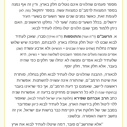
מספר פעמים שהלווים אינם נוטלים חלק בארץ, ודין זה אף נמנה
בספר המצוות לרמב''ם כמצוות עשה. בספר יחזקאל
(מח, לא)
לעומת זאת, כאשר נמנים שנים עשר השערים בשערי העיר
ירושלים, בכלל השערים נמנה 'שער לוי'. נחלקו הראשונים, האם
ניתן ללמוד מכך שגם הלווים יטלו נחלה לעתיד לבוא:
א.
הרשב''ם
והתוספות
סברו, שאכן לעתיד
(ד''ה ועוד)
(ד''ה ואידך)
לבוא שבט לוי יטול חלק ונחלה בארץ. להבנתם, הסיבה שיש שלוש
עשרה נחלות
ולא ארבע עשרה
(שתים עשרה שבטים + הנשיא)
(שכן
, היא
אפרים ומנשה מעלים את מספר השבטים לשלושה עשר + נשיא)
שלעתיד לבוא אפרים ומנשה לא ינחלו שני חלקים כפי שהיה
בעבר, אלא חלק אחד, חלק יוסף.
לכאורה, ההבנה שהלווים יטלו לעתיד לבוא חלק בנחלה, סותרת
את שיטת הרמב''ם, שהתורה אינה עשויה להשתנות. אפשרות
ראשונה ליישב, שאמנם כך דעת הרמב''ם, אך כפי שראינו בעבר
לא כל הראשונים מחזיקים בדעה זו. אפשרות שניה
(בחוקתי שנה ו')
כתב
הרב אברהם שפירא
, שאסור
(חלוקת ארץ ישראל לעתיד לבוא)
ללוי ליטול חלק בירושת הארץ, אבל לעתיד לבוא כיוון שמדובר
בסבב שני של חלוקת ארץ הקיימת כבר ברשות עם ישראל, אין זה
נחשב ירושה האסורה. ובלשונו:
''אלא שהרשב''ם סובר, דמה שיטלו לעתיד לבוא את ארץ