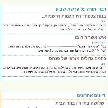
ברי תורה על פרשת שבוע
נות צלפחד היו חכמות דרשניות..
יב
נא : בנות צלפחד חכמניות הן , דרשניות הן , צדקניות הן . חכמניות הן - שלפי שעה דברו
דא " ר שמואל בר רב יצחק : מלמד שה
יש אשר רוח בו
שה אהרון
"ד "איש אשר רוח בו". ------------------------------- פה : בפרשת שלח לך הוא אומר :
לח לך" [לעניין המרגלים] ופה : בפרשת פנחס [לעניין מינוי
הנים גדולים מזרעו של פנחס
יב
ידבר ה' אל משה לאמר. פינחס בן אלעזר בן אהרן הכהן השיב את חמתי מעל בני ישראל
נאו את קנאתי בתוכם ולא כליתי את בני ישראל בקנאתי. לכן אמר הנני
יונים אחרונים
שלושה בתי דין בהר הבית