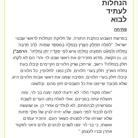
הנחלות
לעתיד
לבוא
פתיחה
בפרשת השבוע כותבת התורה, על חלוקת הנחלות לראשי שבטי
ישראל: ''
לָאֵ֗לֶּה תֵּחָלֵ֥ק הָאָ֛רֶץ בְּנַחֲלָ֖ה בְּמִסְפַּ֥ר שֵׁמֽוֹת. לָרַ֗ב תַּרְבֶּה֙
נַחֲלָת֔וֹ וְלַמְעַ֕ט תַּמְעִ֖יט נַחֲלָת֑וֹ אִ֚ישׁ לְפִ֣י פְקֻדָ֔יו יֻתַּ֖ן נַחֲלָתֽוֹ''.
הרמב''ן
הקשה, מדוע מזכירים את ראשי שבט לוי והרי הם לא לקחו
(כו, נז)
חלק בנחלה? ויישב, שייתכן שרק הלוויים הקיימים קיבלו בעת
נחלת הארץ, חלק בערי הלווים, ולכן נמנו. לחלופין, כל הלווים
קיבלו חלק בערי הלווים, הסיבה שמנו את ראשי אבות הלווים היא,
שלא מכובד שיימנו את כל השבטים חוץ מהם. ובלשונו:
''ואלה פקודי הלוי: לא ידעתי למה ימנה בני לוי, ומה
תועלת עתה במניינם. אולי לאלה נתנו הערים לשבת
ומגרשיהן לבהמתם, לא לנולדים אחרי כן. או שנעשה
להם לכבוד לפני השם, שלא יהיה לגיון של מלך פחות
שלא ישגיחו עליו למנותו כשאר העם. והזכיר עמרם
ואשתו, כי בני לוי ימנו לשנים לכהנים ולוים וראוי לפקוד
אהרן ובניו לעצמן.''