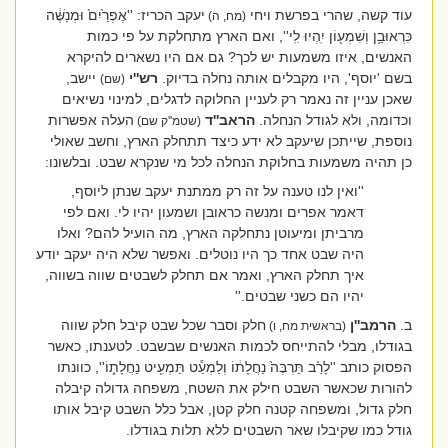
עוד קשה, שהרי בפרשת ויחי
יעקב הכריז: ''
אֶפְרַ֙יִם֙ וּמְנַשֶּׁ֔ה
(מח, ה)
כִּרְאוּבֵ֥ן וְשִׁמְע֖וֹן יִֽהְיוּ לִֽי''
, ואם הארץ מתחלקת על פי כמות
האנשים, איזו משמעות יש לכך? גם אם היו נשארים להיקרא
בשם 'יוסף', היו מקבלים אותה נחלה בדיוק.
רש''י
יישב,
(שם)
שאכן עניין זה נאמר רק לעניין החלוקה לדגלים, למינוי נשיאים
וכדומה, ולא לגודל הנחלה.
הראב''ד
העלה אפשרות
(שטמ''ק שם)
נוספת, שייתכן שיעקב לא ידע כיצד תתחלק הארץ, וחשב שאולי
כן תהיה משמעות בחלוקת הנחלה לכל מי שנקרא שבט. ובלשונו:
''ואין לנו טענה על זה רק ממתנת יעקב שנתן ליוסף,
דאמר אפרים ומנשה כראובן ושמעון יהיו לי. ואם לפי
מרביתן ומיעוטן נתחלקה הארץ, מה הועיל להם? ואלו
היה שבט אחד כך היו נוטלים. ואפשר שלא היה יעקב יודע
איך תחלק הארץ, ואמר אם תחלק לשבטים שווה בשווה,
יהיו הם כשני שבטים.
''
ב.
הרמב''ן
חלק וסבר שכל שבט קיבל חלק שווה
(בראשית מח, ו)
בגודלו, מבלי להתייחס לכמות האנשים שבשבט. לטענתו, כאשר
הפסוק כותב ''
לָרַ֗ב תַּרְבֶּה֙ נַחֲלָת֔וֹ וְלַמְעַ֕ט תַּמְעִ֖יט נַחֲלָת֑וֹ''
, כוונתו
להורות שכאשר השבט חילק את השטח, משפחה גדולה קיבלה
חלק גדול, ומשפחה קטנה חלק קטן, אבל כלל השבט קיבל אותו
גודל כמו שקיבלו שאר השבטים ללא תלות בגודלו.