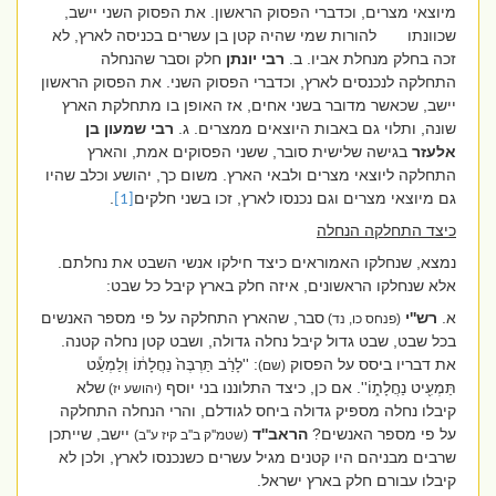
מיוצאי מצרים, וכדברי הפסוק הראשון. את הפסוק השני יישב,
שכוונתו
להורות שמי שהיה קטן בן עשרים בכניסה לארץ, לא
זכה בחלק מנחלת אביו. ב.
רבי יונתן
חלק וסבר שהנחלה
התחלקה לנכנסים לארץ, וכדברי הפסוק השני. את הפסוק הראשון
יישב, שכאשר מדובר בשני אחים, אז האופן בו מתחלקת הארץ
שונה, ותלוי גם באבות היוצאים ממצרים. ג.
רבי שמעון בן
אלעזר
בגישה שלישית סובר, ששני הפסוקים אמת, והארץ
התחלקה ליוצאי מצרים ולבאי הארץ. משום כך, יהושע וכלב שהיו
גם מיוצאי מצרים וגם נכנסו לארץ, זכו בשני חלקים
.
[1]
כיצד התחלקה הנחלה
נמצא, שנחלקו האמוראים כיצד חילקו אנשי השבט את נחלתם.
אלא שנחלקו הראשונים, איזה חלק בארץ קיבל כל שבט:
א.
רש''י
סבר, שהארץ התחלקה על פי מספר האנשים
(פנחס כו, נד)
בכל שבט, שבט גדול קיבל נחלה גדולה, ושבט קטן נחלה קטנה.
את דבריו ביסס על הפסוק
: ''
לָרַ֗ב תַּרְבֶּה֙ נַחֲלָת֔וֹ וְלַמְעַ֕ט
(שם)
תַּמְעִ֖יט נַחֲלָת֑וֹ''
. אם כן, כיצד התלוננו בני יוסף
שלא
(יהושע יז)
קיבלו נחלה מספיק גדולה ביחס לגודלם, והרי הנחלה התחלקה
על פי מספר האנשים?
הראב''ד
יישב, שייתכן
(שטמ''ק ב''ב קיז ע''ב)
שרבים מבניהם היו קטנים מגיל עשרים כשנכנסו לארץ, ולכן לא
קיבלו עבורם חלק בארץ ישראל.