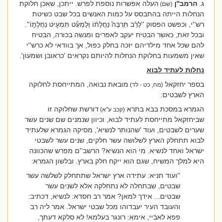
ג.
הרמב''ן
העלה אפשרות נוספת לפרש. ייתכן, שאכן חלוקת
(שם)
הנחלות הייתה בהתבסס על כמות האנשים בכל שבט כשיטת
רש''י, וכפשט הפסוק ''
לָרַ֗ב תַּרְבֶּה֙ נַחֲלָת֔וֹ וְלַמְעַ֕ט תַּמְעִ֖יט נַחֲלָת֑וֹ''
.
ובכל זאת, כאשר הבטיח יעקב לאפרים ומנשה בכורה, הבטיח
להם שכל אחד מילדיהם יזכה בחלק כפול, אך בוודאי לא כרש''י
שאין משמעות בחלוקת הנחלות להיותם נקראים 'כראובן ושמעון'.
נחלות לעתיד לבוא
בספר יחזקאל
מובאת נבואה, המתייחסת לחלוקה
(מח, כט - לד)
הארץ לשבטים:
הגמרא במסכת בבא בתרא
דורשת שחלוקה זו
(קכב ע''א)
שביחזקאל
מתייחסת לעתיד לבוא, וכיוון שנמנים שם שנים עשר
שערים לשבטים, ועוד 'שהנותר לנשיא', מסיקה הגמרא שלעתיד
לבוא תתחלק הארץ לשלושה עשר חלקים, שנים עשר לשבטי
ישראל ואחד לנשיא. מי הוא הנשיא? הרשב''ם מפרש שהכוונה
היא למלך המשיח, שגם הוא ייקח חלק בארץ. ובלשון הגמרא:
''ועוד תניא: עתידה ארץ ישראל שתתחלק לשלשה עשר
שבטים, שבתחלה לא נתחלקה אלא לשנים עשר
שבטים... אידך למאן? אמר רב חסדא: לנשיא, דכתיב:
והעובד העיר יעבדוהו מכל שבטי ישראל. אמר ליה רב
פפא לאביי, אימא: רונגר בעלמא! לא סלקא דעתך,