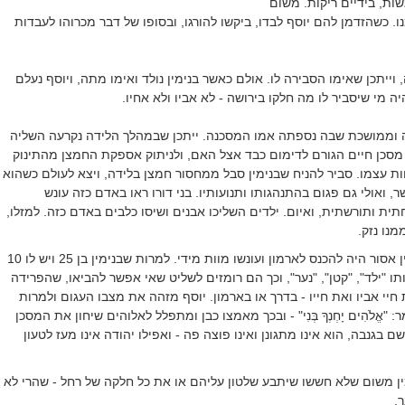
שות, בידיים ריקות. משום
. כשהזדמן להם יוסף לבדו, ביקשו להורגו, ובסופו של דבר מכרוהו לעבדות
 וייתכן שאימו הסבירה לו. אולם כאשר בנימין נולד ואימו מתה, ויוסף נעלם
ה מי שיסביר לו מה חלקו בירושה - לא אביו ולא אחיו.
שה וממושכת שבה נספתה אמו המסכנה. ייתכן שבמהלך הלידה נקרעה השליה
מסכן חיים הגורם לדימום כבד אצל האם, ולניתוק אספקת החמצן מהתינוק
ות עצמו. סביר להניח שבנימין סבל ממחסור חמצן בלידה, ויצא לעולם כשהוא
ר, ואולי גם פגום בהתנהגותו ותנועותיו. בני דורו ראו באדם כזה עונש
 ותורשתית, ואיום. ילדים השליכו אבנים ושיסו כלבים באדם כזה. למזלו,
מנו נזק.
לאדם במצבו של בנימין אסור היה להכנס לארמון ועונשו מוות מידי. למרות שבנימין בן 25 ויש לו 10
ו "ילד", "קטן", "נער", וכך הם רומזים לשליט שאי אפשר להביאו, שהפרידה
יי אביו ואת חייו - בדרך או בארמון.
יוסף מזהה את מצבו העגום ולמרות
: "אֱלֹהִים יָחְנְךָ בְּנִי" - ובכך מאמצו כבן ומתפלל לאלוהים שיחון את המסכן
ם בגנבה, הוא אינו מתגונן ואינו פוצה פה - ואפילו יהודה אינו מעז לטעון
ן משום שלא חששו שיתבע שלטון עליהם או את כל חלקה של רחל - שהרי לא
.