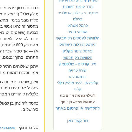
משחק קליקרים לאירוע שלך
הדר קופות רושמות
בברכתו בסוף ימיו מברך יעקב 
צדיקים, מקובלים, אדמו"רים
יְחַלֵּק שָׁלָל" (בראש
בעולם
סלדו מבני בנימין מחש
כרמל אשראי
מחסור זה נהגו אנשי ב
אשראי מהיר
בגבעה (שופטים יט-כא)
הלוואות לעסקים רק תבקש
חובה לסייע לו. לאחר 
פורטל הובלות בישראל
מהם רק 600
א) — אך סביר שכך נהגו
פ
ורטל צימר בקליק
התחתנו בתוך עצמם, ונ
הלוואות רק תבקש
מיני קורסים - פולסטאק
ייתכן שאלוהים התיר לר
יצירת טריויה
אמו, וסכנת המוות מידי
יויו משחקים
ואכן, שבט בנימין זכה 
קליפיקלפ - קליפ מדליק בקלי
שהציל את העם היהודי -
קלות
כלכלית ליהודים המפו
לעילוי נשמת מרים בת
עמנואל ועזרא בן יוסף
כחסד ליהונתן בן שאול
להקדשה או פרסום באתר
בירושלים.
-
צור קשר כאן
אילן סנדובסקי
ooks.com/