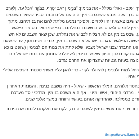
- ואולי מקלל - את בנימין: "בִּנְיָמִין זְאֵב יִטְרָף, בַּבֹּקֶר יֹאכַל עַד, וְלָעֶרֶב
ית מט כז). יעקב מנבא ששבט בנימין יהיה עם אלים ובוזז. סביר ששאר השבטים
ש שגם צאצאיו יהיו לקויים, ולפיכך נמנעו מלתת להם את בנותיהם. מתוך
נימין לחמוס ולאנוס נשים שעברו בנחלתם - כפי שמתואר בסיפור פילגש
. שבט בנימין גם לא הצליח לכבוש את נחלתו, שכן שאר השבטים לא חשו
מעשה הפילגש הרגו בני ישראל את שבט בנימין, גברים נשים וטף, עד שנשארו
 לוחמים, ואז התברר שבני ישראל נשבעו שלא לתת את בנותיהם לבנימין (שופטים כא
 גם קודם לכן. וכיוון שאנשי בנימין לא יכלו להתחתן עם בנות ישראל הם
וצרו בעיות גנטיות שהצדיקו את החרם נגדם.
חל למות ולבנימין להיוולד לקוי - כדי להגן עליו משתי סכנות: השפעת אלילי
 אחיו.
בחסד אלוהים. המלך הראשון - שאול - היה משבט בנימין. והמנהיג האחרון
 מרדכי היהודי, איש ימיני - אף הוא משבט בנימין. מרדכי ייסד מערכת
זרים בממלכה, שהחזיקה אותם בעושר ורווחה במשך אלפי שנים.
 דוד צרף את אנשי בנימין לשבט יהודה, ולקח את חלקתם לבנות את בירתו
https://www.ilans-b