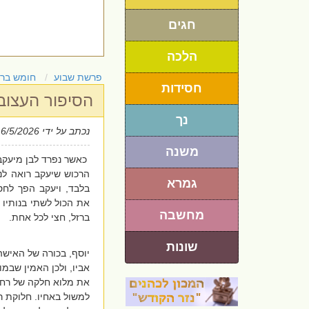
חגים
הלכה
פרשת שבוע
חומש בר
חסידות
הסיפור העצוב 
נך
נכתב על ידי
16/5/2026
משנה
כאשר נפרד לבן מיעקב
הרכוש שיעקב רואה לנגד
גמרא
בלבד, ויעקב הפך לחס
את הכול לשתי בנותיו ו
מחשבה
ברזל, חצי לכל אחת.
שונות
יוסף, בכורה של האישה
אביו, ולכן האמין שבמות
את מלוא חלקה של רחל,
למשול באחיו. חלוקת ר