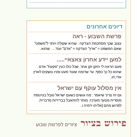
דיונים אחרונים
פרשת השבוע - ראה
עצוב שכך מסתכמת הצדקה : שהיא שקולה ויותר ל"משפט"
שאם המשפט = "ארץ" הצדקה = "אדם" ועוד... . שהוא..
למען יידע אחרון צאצאיי.....
פעם הראה לי הזקן זקן אחר, שכל כולו כעין "פקעת" אדם .
שהוא כל כך כפוף. עד שדומה שעוד מעט ופניו נושקים לארץ.
אזיי,הו..
אין מסלול עוקף עם ישראל
גם זה צריך שיאמר : מה עושים כשעם ישראל טובל בטינופת
מוסרית מנוער מערכיו. מותר להתאבל בבדידות מדברית.
לפרוש מהם [אליהו ירמיה ו..