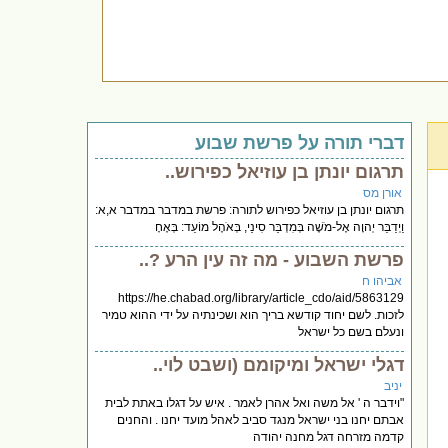
דברי תורה על פרשת שבוע
תרגום יונתן בן עוזיאל כפירוש..
אורן מס
תרגום יונתן בן עוזיאל כפירוש לתורה: פרשת במדבר במדבר א,א:
וַיְדַבֵּר יְהוָה אֶל-מֹשֶׁה בְּמִדְבַּר סִינַי, בְּאֹהֶל מוֹעֵד: בְּאֶחָ
פרשת השבוע - מה זה עין הרע ?..
אביהו ח
https://he.chabad.org/library/article_cdo/aid/5863129
לזכות. לשם יחוד קודשא בריך הוא ושכינתיה על ידי ההוא טמיר
ונעלם בשם כל ישראל
דגלי ישראל ומיקומם (ושבט לוי..
יניב
"וידבר ה ' אל משה ואל אהרן לאמר . איש על דגלו באתת לבית
אבתם יחנו בני ישראל מנגד סביב לאהל מועד יחנו . והחנים
קדמה מזרחה דגל מחנה יהודה