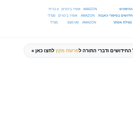
היפוכים
AMAZON
אופיר ביכורים
ע-ברית
חידושים בסיפורי האבות
AMAZON
אופיר ביכורים
מנדלי
ת מגילת אסתר
AMAZON
סטימצקי
מנדלי
החידושים ודברי התורה ל
פרשת מקץ
לחצו כאן »