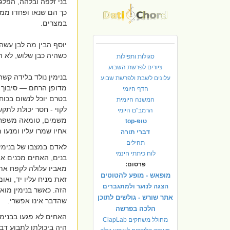
בני זלפה ובלהה, הפלג
כך הם שנאו ופחדו ממנו
במצרים.
יוסף הבין מה לבן עשה,
כשהיה כבן שלוש, לא הי
סגולות ותפילות
ציורים לפרשת השבוע
בנימין נולד בלידה ק
עלונים לשבת ולפרשת שבוע
מדופן הרחם — סיבוך 
הדף היומי
בטרם יוכל לנשום בכוח
המשנה היומית
לקוי - חסר יכולת לתקש
הרמב"ם היומי
משמים, טומאה משפחתית
טופ-top
אחיו שמרו עליו ומנעו מ
דברי תורה
תהילים
לוח כיתתי חינמי
בנים,
האחים מכנים אות
פרסום:
מאביו עלולה לקפח את ח
מופאש - מופע להטוטים
זאת מניח עליו יד, ואומר
הצגה לנוער ולמתגברים
הזה. כאשר בנימין מואש
אתר שורש - גולשים לתוכן
שהדבר אינו אפשרי.
הלכה בפרשה
האחים לא פגעו בבנימי
מחולל משחקים ClapLab
היה ביכולתו לתבוע דבר