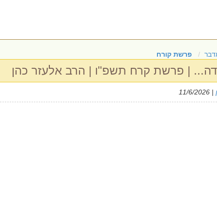
דבר
פרשת קורח
ודה... | פרשת קרח תשפ"ו | הרב אלעזר כהן
| 11/6/2026