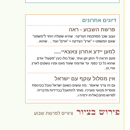
דיונים אחרונים
פרשת השבוע - ראה
עצוב שכך מסתכמת הצדקה : שהיא שקולה ויותר ל"משפט"
שאם המשפט = "ארץ" הצדקה = "אדם" ועוד... . שהוא..
למען יידע אחרון צאצאיי.....
פעם הראה לי הזקן זקן אחר, שכל כולו כעין "פקעת" אדם .
שהוא כל כך כפוף. עד שדומה שעוד מעט ופניו נושקים לארץ.
אזיי,הו..
אין מסלול עוקף עם ישראל
גם זה צריך שיאמר : מה עושים כשעם ישראל טובל בטינופת
מוסרית מנוער מערכיו. מותר להתאבל בבדידות מדברית.
לפרוש מהם [אליהו ירמיה ו..