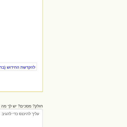
להקדשת החידוש (בחינ
חולק? מסכים? יש לך מה ל