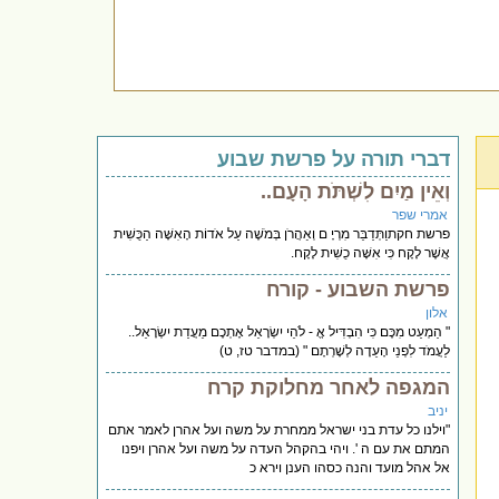
דברי תורה על פרשת שבוע
וְאֵין מַיִם לִשְׁתֹּת הָעָם..
אמרי שפר
פרשת חקתוַתְּדַבֵּר מִרְיָ ם וְאַהֲרֹן בְּמֹשֶׁה עַל אֹדוֹת הָאִשָּׁה הַכֻּשִׁית
אֲשֶׁר לָקָח כִּי אִשָּׁה כֻשִׁית לָקָח.
פרשת השבוע - קורח
אלון
" הַמְעַט מִכֶּם כִּי הִבְדִּיל אֱ - לֹהֵי יִשְׂרָאֵל אֶתְכֶם מֵעֲדַת יִשְׂרָאֵל..
לַעֲמֹד לִפְנֵי הָעֵדָה לְשָׁרְתָם " (במדבר טז, ט)
המגפה לאחר מחלוקת קרח
יניב
"וילנו כל עדת בני ישראל ממחרת על משה ועל אהרן לאמר אתם
המתם את עם ה '. ויהי בהקהל העדה על משה ועל אהרן ויפנו
אל אהל מועד והנה כסהו הענן וירא כ