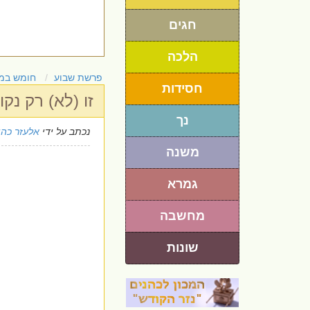
חגים
הלכה
פרשת שבוע
חומש במ
חסידות
זו (לא) רק נק
נך
נכתב על ידי
אלעזר כהן
משנה
גמרא
מחשבה
שונות