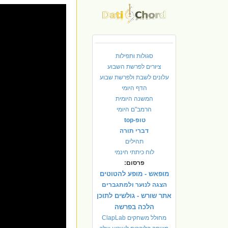
סגולות ותפילות
ציורים לפרשת השבוע
עלונים לשבת ולפרשת שבוע
הדף היומי
המשנה היומית
הרמב"ם היומי
טופ-top
דברי תורה
תהילים
לוח כיתתי חינמי
פרסום:
מופאש - מופע להטוטים
הצגה לנוער ולמתגברים
אתר שורש - גולשים לתוכן
הלכה בפרשה
מחולל משחקים ClapLab