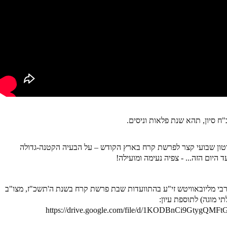
"ח סיון, תהא שנת פלאות וניסים
.
טון שבועי קצר לפרשת קרח בארץ הקודש – על הבעיה הקטנה-גדולה
היום הזה... - צפיה נעימה ומועילה!
רבי מליובאוויטש זי"ע בהתוועדות שבת פרשת קרח בשנת ה'תשכ"ז, מצו"ב
י מוגה) לתוספת עיון:
https://drive.google.com/file/d/1KODBnCi9GtygQM