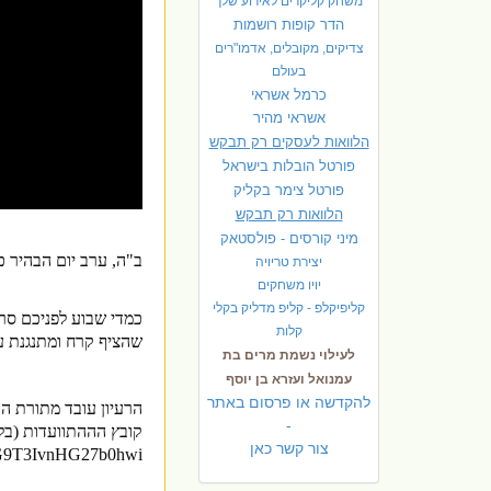
משחק קליקרים לאירוע שלך
הדר קופות רושמות
צדיקים, מקובלים, אדמו"רים
בעולם
כרמל אשראי
אשראי מהיר
הלוואות לעסקים רק תבקש
פורטל הובלות בישראל
פ
ורטל צימר בקליק
הלוואות רק תבקש
מיני קורסים - פולסטאק
ב"ה, ערב יום הבהיר כ
יצירת טריויה
יויו משחקים
קליפיקלפ - קליפ מדליק בקלי
כמדי שבוע לפניכם סר
קלות
שהציף קרח ומתנגנת עד 
לעילוי נשמת מרים בת
עמנואל ועזרא בן יוסף
להקדשה או פרסום באתר
הרעיון עובד מתורת ה
-
קובץ הההתוועדות (בלת
צור קשר כאן
FtG9T3IvnHG27b0hwi