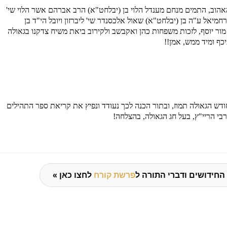
אהוב, התמים מנחם מענדל הלוי בן (יבלחט"א) הרב אברהם אשר הלוי שי'
רחמיאל ע"ה בן (יבלחט"א) שאול אלכסנדר שי' ליברזון ויובל הי"ד בן
מור יוסף, לזכות משפחות כהן ואקבשב ולקירוב ביאת משיח צדקנו בגאולה
כף ומיד ממש, אמן
!!
דש הגאולה תמוז, ובתור הכנה לכך נעודד ונפיץ את קריאת ספר התהילים
י הריי"ץ, בעל חג הגאולה, בהצלחה!
החידושים ודברי התורה ל
פרשת קורח
לחצו כאן »