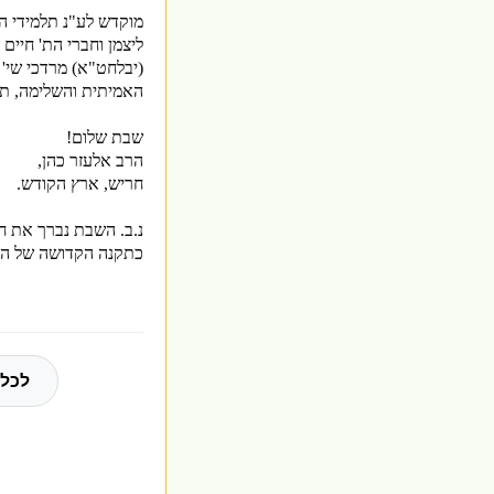
מוקדש לע"נ תלמידי ה
ליצמן וחברי הת' חיים 
(יבלחט"א) מרדכי שי' 
האמיתית והשלימה, תי
שבת שלום!
הרב אלעזר כהן,
חריש, ארץ הקודש.
נ.ב. השבת נברך את חו
כתקנה הקדושה של הרב
לכל 