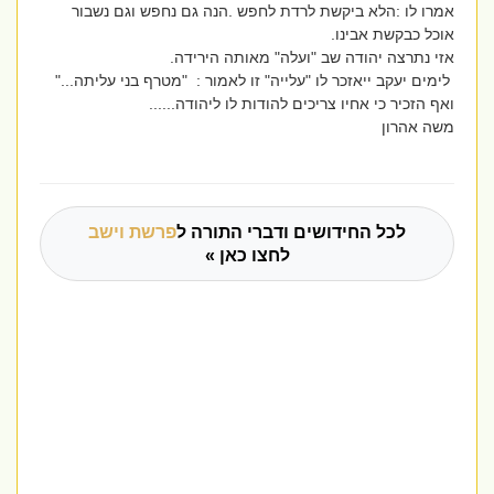
אמרו לו :הלא ביקשת לרדת לחפש .הנה גם נחפש וגם נשבור
אוכל כבקשת אבינו.
אזי נתרצה יהודה שב "ועלה" מאותה הירידה.
לימים יעקב ייאזכר לו "עלייה" זו לאמור : "מטרף בני עליתה..."
ואף הזכיר כי אחיו צריכים להודות לו ליהודה......
משה אהרון
לכל החידושים ודברי התורה ל
פרשת וישב
לחצו כאן »