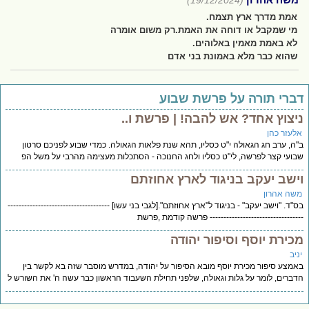
(19/12/2024)
אמת מדרך ארץ תצמח.
מי שמקבל או דוחה את האמת.רק משום אומרה
לא באמת מאמין באלוהים.
שהוא כבר מלא באמונת בני אדם
ברי תורה על פרשת שבוע
יצוץ אחד? אש להבה! | פרשת ו..
לעזר כהן
ה, ערב חג הגאולה י"ט כסליו, תהא שנת פלאות הגאולה. כמדי שבוע לפניכם סרטון
ועי קצר לפרשה, לי"ט כסליו ולחג החנוכה - הסתכלות מעצימה מהרבי על משל הפ
ישב יעקב בניגוד לארץ אחוזתם
שה אהרון
"ד. "וישב יעקב" - בניגוד ל"ארץ אחוזתם".[לגבי בני עשו] -------------------------------------
-------------------------------- פרשה קודמת ,פרשת
כירת יוסף וסיפור יהודה
יב
מצע סיפור מכירת יוסף מובא הסיפור על יהודה, במדרש מוסבר שזה בא לקשר בין
ברים, לומר על גלות וגאולה, שלפני תחילת השעבוד הראשון כבר עשה ה' את השורש ל