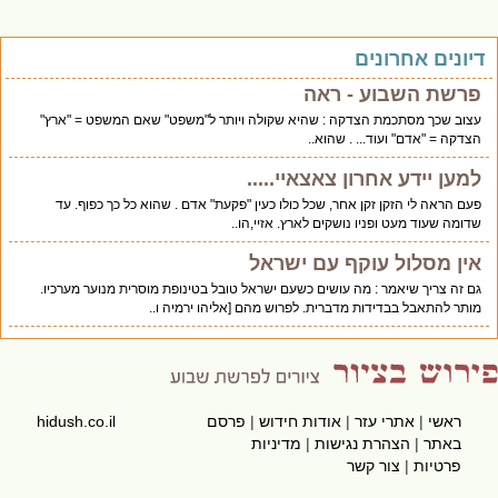
יונים אחרונים
פרשת השבוע - ראה
עצוב שכך מסתכמת הצדקה : שהיא שקולה ויותר ל"משפט" שאם המשפט = "ארץ"
הצדקה = "אדם" ועוד... . שהוא..
למען יידע אחרון צאצאיי.....
פעם הראה לי הזקן זקן אחר, שכל כולו כעין "פקעת" אדם . שהוא כל כך כפוף. עד
שדומה שעוד מעט ופניו נושקים לארץ. אזיי,הו..
אין מסלול עוקף עם ישראל
גם זה צריך שיאמר : מה עושים כשעם ישראל טובל בטינופת מוסרית מנוער מערכיו.
מותר להתאבל בבדידות מדברית. לפרוש מהם [אליהו ירמיה ו..
ראשי
|
אתרי עזר
|
אודות חידוש
|
פרסם
hidush.co.il
באתר
|
הצהרת נגישות
|
מדיניות
פרטיות
|
צור קשר