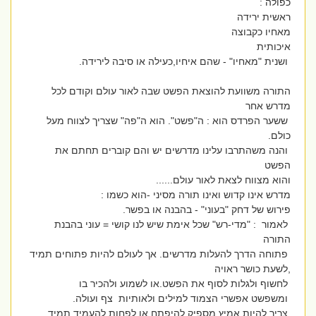
כפולה :
ראשית ירידה
מאחיו כקבוצה
איכותית
ושנית "מאחיו" - שהם איחיו,כעילה או סיבה לירידה.
התורה משוועת להוצאת הפשט שבה לאור עולם וקודם לכל
מדרש אחר
ששער הפרדס הוא : ה"פשט". הוא ה"פה" שצריך לצווח מעל
כולם.
והנה משהתרבו עלינו מדרשים יש והם קוברים תחתם את
הפשט
והוא מצווח לצאת לאור עולם......
מדרש אינו קדוש ואינו תורה מסיני -הוא כשמו :
פירוש של דחק "בעוני" - בהבנה או בפשר.
לאמור : "מדי-רש" שכל אימת שיש לנו קושי = עוני בהבנת
התורה
פתוחה הדרך להעלות מדרשים. אך לעולם להיות פתוחים תמיד
,לשעת כושר ראויה
לחשוף ולגלות לסוף את הפשט.או לשמוע ולהכיר בו
ומשפשט אפשרי הצמוד למילים ולאותיות צף ועולה.
צריך להיות אמיץ מספיק להיפתח או לפחות להעמיד תמיד