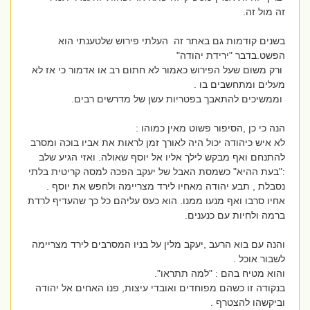
זה מול זה.
בשנים קודמות גם באתר זה העלתי פירוש שלטענתי הוא
הפשט.בדבר "ירידת יהודה"
ורק משום שעל הפירוש כאמור לא חתום רב או אדמור כי אז לא
מעלים ומתחשבים בו .
וממשיכים להתאבך בפטריות עשן של מדרשים רבים.
הנה כי כן ,הסיפור פשוט מאין כמוהו :
לא איש כיהודה יכול היה לאורך זמן לראות את אביו בוכה ומסרב
להתנחם ואף מבקש לילך אליו אל יוסף שאולה. ואזי הגיע שלב
:"בעת ההיא" כשמסת האבל של יעקב הפכה למסה קריטית בלתי
נסבלת , תבע יהודה מאחיו לירד מצריימה ולחפש את יוסף .
אחיו סרבו ואף מנעו ממנו. הוא כעס עליהם כל כך שהעדיף לרדת
ברמה ולחיות עם כנענים.
והנה עם בוא הרעב ,יעקב מלין על בניו המסרבים לירד מצריימה
לשבור אוכל .
והוא מטיח בהם : "למה תתראו".
בנקודה זו כשהם מפוחדים ואובדי עיצות, פנו האחים אל יהודה
וביקשהו להצטרף .