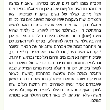
הקב
"
ה מזמן להם דגים קטנים בכדיהן
,
ושואבות מחצה
מים ומחצה דגים
'
וכו
' (
שם יא
,
ב
).
לכן זה מתגלה בבאר מים
אצל מרים
,
כגילוי של נשים צדקניות שבזכותן יצאו
ממצרים
,
שזה בעקבות שהיו יוצאות לשאוב מים וכו
',
לכן זה
מתגלה דרך באר מים
.
אולי אפשר שמרים דאגה למשה
בהתחלת חייו
(
כשהלכה אחריו ליאור
),
וכן
(
למ
"
ד שהיא
פועה
[
שם
])
היתה מטפלת בלידת הילדים במצרים
;
לכן
היה בה גילוי של דאגה להתחלה
,
ובפרט לגוף האדם
.
לכן
זה מתחבר לזכות של אברהם שהביאה את הבאר
: '
בשכר
"
יוקח נא מעט מים
",
זכו לבארה של מרים
' (
ב
"
מ פו
,
ב
),
שבזכות
"
יקח נא מעט מים ורחצו רגליכם
" (
בראשית יח
,
ד
),
זכו לבאר
.
והזכות הזו צריכה דבר כדי שיחול בעולם ויצא
לפועל בזכותו
,
ולכן זה התגלה בזכות מרים הצדיקה
,
שבה
מתגלה מעלת זכות שנעשה בהתחלה
(
למשה ולשאר
התינוקות שזהו התחלת חייהם
),
כמו שזה הדבר הראשון
שאברהם אמר ועשה לאורחים
,
וזה רחיצת רגלים שזה
לצורך הגוף
,
כמו שמרים פעלה לגופי התינוקות
,
ולגופו של
משה
(
שלא יהרגוהו
).
לכן באר המים התגלה ובא בזכותה
לעולם
.