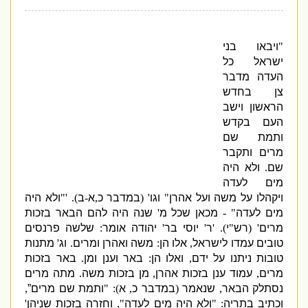
"
ויבאו בני
ישראל כל
העדה מדבר
צן בחדש
הראשון וישב
העם בקדש
ותמת שם
מרים ותקבר
שם
.
ולא היה
מים לעדה
ויקהלו על משה ועל אהרן
"
וגו
' (
במדבר כ
,
א
-
ב
). '"
ולא היה
מים לעדה
" -
מכאן שכל מ
'
שנה היה להם הבאר בזכות
מרים
' (
רש
"
י
). '
ר
'
יוסי בר
'
יהודה אומר
:
שלשה פרנסים
טובים עמדו לישראל
,
אלו הן
:
משה ואהרן ומרים
.
וג
'
מתנות
טובות ניתנו על ידם
,
ואלו הן
:
באר וענן ומן
.
באר בזכות
מרים
,
עמוד ענן בזכות אהרן
,
מן בזכות משה
.
מתה מרים
נסתלק הבאר
,
שנאמר
(
במדבר כ
,
א
): "
ותמת שם מרים”
,
וכתיב בתריה
: "
ולא היה מים לעדה
",
וחזרה בזכות שניהן
'