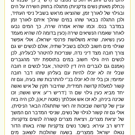
(
כחלק מאותן נשים צדקניות
)
מתגלה בחוזק השירה על הים
ובגילוי של לאורך זמן
,
שהוציאו מראש בשביל ניסי העתיד
,
ולכן התגלה בבאר שזהו במים שהלך איתם לאורך זמן
במדבר בנס
.
וכמו שהיא אמרה שירה
,
כך המים נבעו
לאחר שאמרו הנשיאים שירה
(
כעין בדומה לה שהיא מעמד
כעין נשיאה
,
שהיא משלושת פרנסי ישראל
).
אולי אפשר
שגילוי מים חשוב לכולם בשביל שתיה
,
אולם לנשים יש גם
צורך חובה מצד דיני נדה
,
שצריכות להיטהר לבעליהן
,
לכן
לנשים היה גילוי חשוב במים בתוספת יתר מהגברים
(
אמנם גם לגברים היה דין להיטהר
,
אבל לנשים זו חובה
שבלי זה לא יוכלו להיות עם בעליהן שזהו דבר חובה
יומיומי
;
וכן בלי זה לא יוכלו בנ
"
י להתרבות שזו בעיה
,
וגם זה
קשור למעלת קדושה תמידית
,
שחיבור תקין של איש ואשה
יחד מביא כעין גילוי שם ה
' ['
דריש ר
"
ע
:
איש ואשה
;
זכו
שכינה ביניהן
,
לא זכו אש אוכלתן
' (
סוטה יז
,
א
)],
לכן היה בזה
עניין של קדושה שבזכות זה ראוי שתתגלה הבאר הניסית
).
אולי גם זה קשור לגילוי של נשים
,
שניסי המדבר הם המשך
של יציאת מצרים
,
ויציאת מצרים קשורה לנשים צדקניות
:
'
דרש רב עוירא
:
בשכר נשים צדקניות שהיו באותו הדור
נגאלו ישראל ממצרים
.
בשעה שהולכות לשאוב מים