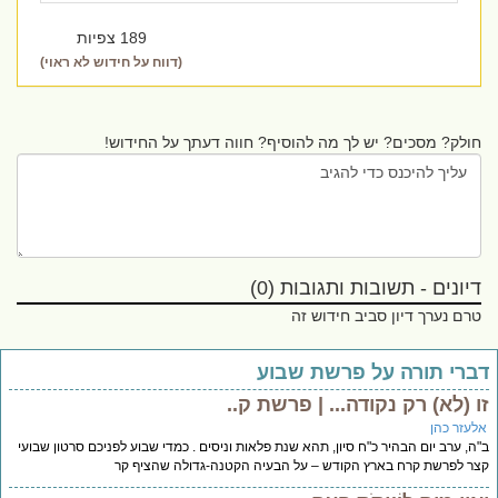
189 צפיות
(דווח על חידוש לא ראוי)
חולק? מסכים? יש לך מה להוסיף? חווה דעתך על החידוש!
דיונים - תשובות ותגובות (0)
טרם נערך דיון סביב חידוש זה
ברי תורה על פרשת שבוע
ו (לא) רק נקודה... | פרשת ק..
לעזר כהן
ה, ערב יום הבהיר כ"ח סיון, תהא שנת פלאות וניסים . כמדי שבוע לפניכם סרטון שבועי
ר לפרשת קרח בארץ הקודש – על הבעיה הקטנה-גדולה שהציף קר