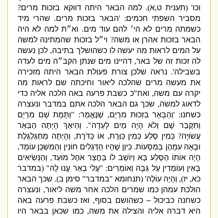
וכו
' (
תענית ט
,
א
).
למה הבאר היתה דווקא בזכות מרים
?
מסביר השפתי חכמים
: '
הבאר בזכות מרים
.
שהרי מיד
כשמתה מרים לא הי׳ להם עוד מים
.
וא״ת למה לא היה
הבאר בזכות אהרן או משה
?
וי״ל בזכות שהמתינה למשה
על המים לראות מה יעשה לו כשהושלך בתיבה
,
לכן נעשה
לה זכות זה של באר
,
דהיינו מים שנתן הקב״ה מים לעדה
בשבילה
'.
נראה שלכן צורת פעולת הבאר היתה מזכירה
את מעשה מרים שהלכה ליאור וחיכתה שם לראות מה
יקרה עם משה
,
ואח
"
כ כשבת פרעה באה הלכה אליה כדי
לדאוג למשה
,
שכך גם הבאר הלכה אתם במדבר ונעצרה
כשחנו
: '
וְהַבְּאֵר בִּזְכוּת מִרְיָם
,
שֶׁנֶּאֱמַר
: "
וַתָּמָת שָׁם מִרְיָם
וַתִּקָּבֵר שָׁם וְלֹא הָיָה מַיִם לָעֵדָה
".
וְהֵיאַךְ הָיְתָה הַבְּאֵר
עֲשׂוּיָה
?
כְּמִין סֶלַע כְּמִין כַּוֶּרֶת
,
אוֹ כַּדֹּרֶת
,
וְהָיְתָה מִתְגַּלְגֶּלֶת
וּבָאָה עִמָּהֶן בַּמַּסָּעוֹת
.
כֵּיוָן שֶׁהָיוּ הַדְּגָלִים חוֹנִין וְהַמִּשְׁכָּן עוֹמֵד
,
הָיָה אוֹתוֹ הַסֶּלַע בָּא וְיוֹשֵׁב לוֹ בַּחֲצַר אֹהֶל מוֹעֵד
,
וְהַנְּשִׂיאִים
בָּאִין וְעוֹמְדִין עַל גַּבָּהּ וְאוֹמְרִים
: "
עֲלִי בְאֵר עֱנוּ לָהּ
" (
במדבר
כא
,
יז
),
וְהָיָה עוֹלֶה
' (
תנחומא
"
במדבר
"
סימן ב
).
שכך הבאר
הולכת עמהן כמו שמרים הלכה אחר משה ליאור
,
ונעצרה
כשחנה כביכול – כשהושם בסוף
,
ואז כשבת פרעה באה
היא דברה אליה והצילה את משה
,
כמו שכאן בבאר היו