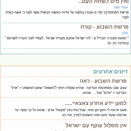
אֵין מַיִם לִשְׁתֹּת הָעָם..
מרי שפר
שת חקתוַתְּדַבֵּר מִרְיָ ם וְאַהֲרֹן בְּמֹשֶׁה עַל אֹדוֹת הָאִשָּׁה הַכֻּשִׁית אֲשֶׁר לָקָח כִּי אִשָּׁה כֻשִׁית
קָח.
רשת השבוע - קורח
לון
הַמְעַט מִכֶּם כִּי הִבְדִּיל אֱ - לֹהֵי יִשְׂרָאֵל אֶתְכֶם מֵעֲדַת יִשְׂרָאֵל.. לַעֲמֹד לִפְנֵי הָעֵדָה לְשָׁרְתָם "
מדבר טז, ט)
יונים אחרונים
פרשת השבוע - ראה
עצוב שכך מסתכמת הצדקה : שהיא שקולה ויותר ל"משפט" שאם המשפט = "ארץ"
הצדקה = "אדם" ועוד... . שהוא..
למען יידע אחרון צאצאיי.....
פעם הראה לי הזקן זקן אחר, שכל כולו כעין "פקעת" אדם . שהוא כל כך כפוף. עד
שדומה שעוד מעט ופניו נושקים לארץ. אזיי,הו..
אין מסלול עוקף עם ישראל