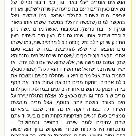
הנשיאים אומרים
"
עלי באר
"
וגו
',
כעין דיבור ובגילוי של
נשיאים כעין הדיבור עם בת פרעה שקשורה לשלטון
,
ואז היו
יוצאים מים לשתיה להצלת ישראל
,
כמו שמשה ניצל
בהקשר למים
(
שנעשה ההצלה במעשה ששמו אותו ביאור
ונלקח ע
"
י בת פרעה
).
ובעקבות מעשה מרים משה ניתן
ליוכבד שתניק אותו
,
שזהו גם גילוי כעין מים לשתיה
,
כעין
התינוק שיונק חלב נוזלי
(
ובזה ניצול מהתייבשות
,
כמו ששתו
מים מהבאר כדי שלא להתייבש
).
במדרש מובא טעם
אחר
: '
הַבְּאֵר בִּזְכוּת מִרְיָם
,
שֶׁאָמְרָה שִׁירָה עַל הַיָּם
' (
תנחומא
שם
).
אמנם גם משה שר
,
אלא שהוא שר עם כולם יחד
: "
אז
ישיר משה ובני ישראל את השירה הזאת לה
'” (
שמות טו
,
א
),
לעומת זאת אצל מרים היא זו שהחלה בנשים ומשכה את
כולם אחריה
: “
ותקח מרים הנביאה אחות אהרן את התף
בידה ותצאן כל הנשים אחריה בתפים ובמחלת
.
ותען להם
מרים שירו לה
'”
וגו
' (
שם כ
-
כא
);
לכן אצלה מתגלה שירה על
הים בצורה בולטת יותר
.
בנוסף
,
אצל מרים מודגשת
השירה לה
'
בצורה חזקה וארוכה יותר
,
שכבר ביציאתם
ממצרים פעלו הנשים הצדקניות לקחת תופים בשל ידיעתם
שהם עתידים לומר שירה
: '
"
בתופים ובמחולות
" –
מובטחות היו צדקניות שבדור שהקדוש ברוך הוא עושה
להם נסים והוציאו תופים ממצרים
' (
רש
"
י
),
כך שבמרים