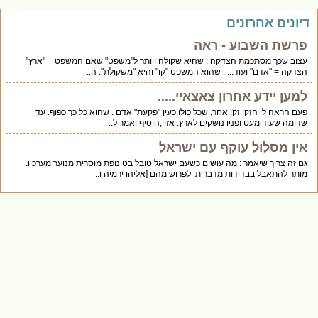
דיונים אחרונים
פרשת השבוע - ראה
עצוב שכך מסתכמת הצדקה : שהיא שקולה ויותר ל"משפט" שאם המשפט = "ארץ"
הצדקה = "אדם" ועוד... . שהוא המשפט "קו" והיא "משקולת". ה..
למען יידע אחרון צאצאיי.....
פעם הראה לי הזקן זקן אחר, שכל כולו כעין "פקעת" אדם . שהוא כל כך כפוף. עד
שדומה שעוד מעט ופניו נושקים לארץ. אזיי,הוסיף ואמר ל..
אין מסלול עוקף עם ישראל
גם זה צריך שיאמר : מה עושים כשעם ישראל טובל בטינופת מוסרית מנוער מערכיו.
מותר להתאבל בבדידות מדברית. לפרוש מהם [אליהו ירמיה ו..