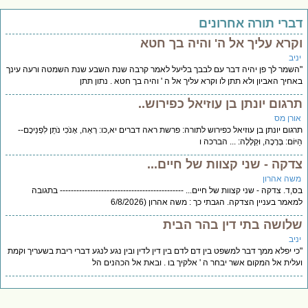
דברי תורה אחרונים
וקרא עליך אל ה' והיה בך חטא
יניב
"השמר לך פן יהיה דבר עם לבבך בליעל לאמר קרבה שנת השבע שנת השמטה ורעה עינך
באחיך האביון ולא תתן לו וקרא עליך אל ה ' והיה בך חטא . נתון תתן
תרגום יונתן בן עוזיאל כפירוש..
אורן מס
תרגום יונתן בן עוזיאל כפירוש לתורה: פרשת ראה דברים יא,כו: רְאֵה, אָנֹכִי נֹתֵן לִפְנֵיכֶם--
הַיּוֹם: בְּרָכָה, וּקְלָלָה: ... הברכה ו
צדקה - שני קצוות של חיים...
משה אהרון
בס,ד. צדקה - שני קצוות של חיים... --------------------------------------------- בתגובה
למאמר בעניין הצדקה. הגבתי כך : משה אהרון (6/8/2026
שלושה בתי דין בהר הבית
יניב
"כי יפלא ממך דבר למשפט בין דם לדם בין דין לדין ובין נגע לנגע דברי ריבת בשעריך וקמת
ועלית אל המקום אשר יבחר ה ' אלקיך בו . ובאת אל הכהנים הל