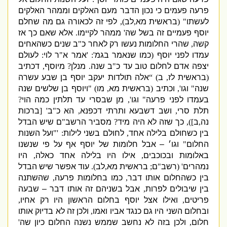
פרעה פעמים כי נכון הדבר מעם האלקים וממהר האלקים
לעשתו
" (
בראשית מא
,
לב
),
לפי זה לכאורה גם מה שחלם
יוסף פעמיים זה בשל שה
'
ממהר לקיימו
.
אלא שאם כך אז
קשה
,
שהרי החלומות נעשו רק לאחר כ
"
ב שנים כשהאחים
עמדו לפני יוסף
(
כמו שנאמר בגמ
': '
אמר א
"
ר
לוי
:
לעולם
יצפה אדם לחלום טוב עד כ
"
ב שנה
.
מנלן
?
מיוסף
,
דכתיב
(
בראשית לז
,
ב
) “
אלה תולדות יעקב יוסף בן שבע עשרה
שנה
"
וגו
',
וכתיב
(
בראשית מא
,
מו
) "
ויוסף בן שלשים שנה
בעמדו לפני פרעה
"
וגו
',
מן שבסרי עד תלתין כמה הוי
?
תלת סרי
,
ושב דשבעא ותרתי דכפנא
,
הא כ
"
ב
' [
ברכות
נה
,
ב
]),
כך שזה לא היה מיד
?
מסביר הרשב
"
ם שיש הבדל
בין כשחולם בלילה אחד
,
לחולם בשני לילות
: '"
ועל השנות
החלום
"
וגו׳ – אבל חלומות של יוסף אף על פי שנשנו
באלומות ובכוכבים
,
אילו היו בלילה אחד כאלה
,
היו
נמהרים
' (
רשב
"
ם
;
בראשית מא
,
לב
).
עוד אפשר שיש הבדל
בין כשהחלום אותו דבר
,
כמו בחלומות פרעה
,
שהשתנה
בין שיבולים לפרות
,
אבל בשניהם זה אותו דבר – שבעה
פריטים
,
ואילו אצל יוסף בחלום הראשון היו רק אחיו
,
ובחלום השני היו גם כנגד אביו ואמו
,
ולכן זה לא בדיוק אותו
חלום
,
ולכן בזה לא נחשב שממש נשנה החלום כיון שה
'