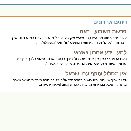
דיונים אחרונים
פרשת השבוע - ראה
עצוב שכך מסתכמת הצדקה : שהיא שקולה ויותר ל"משפט" שאם המשפט = "ארץ"
הצדקה = "אדם" ועוד... . שהוא המשפט "קו" והיא "משקולת". ה..
למען יידע אחרון צאצאיי.....
פעם הראה לי הזקן זקן אחר, שכל כולו כעין "פקעת" אדם . שהוא כל כך כפוף. עד
שדומה שעוד מעט ופניו נושקים לארץ. אזיי,הוסיף ואמר ל..
אין מסלול עוקף עם ישראל
גם זה צריך שיאמר : מה עושים כשעם ישראל טובל בטינופת מוסרית מנוער מערכיו.
מותר להתאבל בבדידות מדברית. לפרוש מהם [אליהו ירמיה ו..