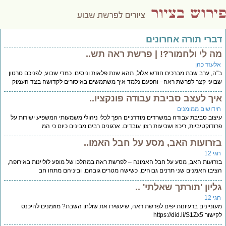
דברי תורה אחרונים
מה לי ולחמור?! | פרשת ראה תש..
אלעזר כהן
ב"ה, ערב שבת מברכים חודש אלול, תהא שנת פלאות וניסים. כמדי שבוע, לפניכם סרטון
שבועי קצר לפרשת ראה– והפעם נלמד איך משתמשים באיסורים לקדושה בצד העמוק
איך לעצב סביבת עבודה פונקציו..
חידושים ממומנים
עיצוב סביבת עבודה במשרדים מודרניים הפך לכלי ניהולי משמעותי המשפיע ישירות על
פרודוקטיביות, ריכוז ושביעות רצון עובדים. ארגונים רבים מבינים כיום כי המ
בזרועות האב, מסע על חבל האמו..
חגי 12
בזרועות האב, מסע על חבל האמונה – לפרשת ראה במהלכו של מופע לוליינות באירופה,
הציבו האמנים שני תרנים גבוהים, כשישה מטרים גובהם, וביניהם מתחו חב
גליון 'תורתך שאלתי' ..
חגי 12
מעוניינים ברעיונות יפים לפרשת ראה, שיעשירו את שולחן השבת? מוזמנים להיכנס
לקישור https://did.li/S1Zx5