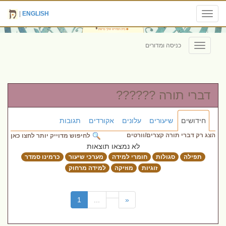
|
ENGLISH
Toggle
navigation
כניסה ומדורים
Toggle
navigation
דברי תורה ??????
חידושים
שיעורים
עלונים
אקורדים
תגובות
הצג רק דברי תורה קצרים/וורטים
לחיפוש מדוייק יותר לחצו כאן
לא נמצאו תוצאות
תפילה
סגולות
חומרי למידה
מערכי שיעור
כרמינו סמדר
זוגיות
מוזיקה
למידה מרחוק
(current)
1
...
«