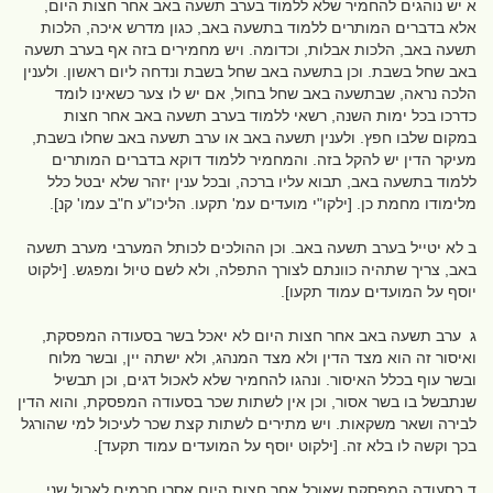
א יש נוהגים להחמיר שלא ללמוד בערב תשעה באב אחר חצות היום,
אלא בדברים המותרים ללמוד בתשעה באב, כגון מדרש איכה, הלכות
תשעה באב, הלכות אבלות, וכדומה. ויש מחמירים בזה אף בערב תשעה
באב שחל בשבת. וכן בתשעה באב שחל בשבת ונדחה ליום ראשון. ולענין
הלכה נראה, שבתשעה באב שחל בחול, אם יש לו צער כשאינו לומד
כדרכו בכל ימות השנה, רשאי ללמוד בערב תשעה באב אחר חצות
במקום שלבו חפץ. ולענין תשעה באב או ערב תשעה באב שחלו בשבת,
מעיקר הדין יש להקל בזה. והמחמיר ללמוד דוקא בדברים המותרים
ללמוד בתשעה באב, תבוא עליו ברכה, ובכל ענין יזהר שלא יבטל כלל
מלימודו מחמת כן. [ילקו"י מועדים עמ' תקעו. הליכו"ע ח"ב עמו' קנ].
ב לא יטייל בערב תשעה באב. וכן ההולכים לכותל המערבי מערב תשעה
באב, צריך שתהיה כוונתם לצורך התפלה, ולא לשם טיול ומפגש. [ילקוט
יוסף על המועדים עמוד תקעו].
ג ערב תשעה באב אחר חצות היום לא יאכל בשר בסעודה המפסקת,
ואיסור זה הוא מצד הדין ולא מצד המנהג, ולא ישתה יין, ובשר מלוח
ובשר עוף בכלל האיסור. ונהגו להחמיר שלא לאכול דגים, וכן תבשיל
שנתבשל בו בשר אסור, וכן אין לשתות שכר בסעודה המפסקת, והוא הדין
לבירה ושאר משקאות. ויש מתירים לשתות קצת שכר לעיכול למי שהורגל
בכך וקשה לו בלא זה. [ילקוט יוסף על המועדים עמוד תקעד].
ד בסעודה המפסקת שאוכל אחר חצות היום אסרו חכמים לאכול שני