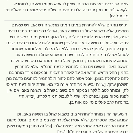
צאת הכוכבים בארצות הברית, שאין לו אלא מקומו ושעתו, לחומרא
ולקולא. [סידור חזון עובדיה הלכות תענית. שו"ת יביע אומר ח"י חאו"ח סי'
מב עמ' עו].
יג יש נוהגים שלא להתרחץ במים חמים מראש חודש אב, ויש שאינם
נמנעים, אלא בשבוע שחל בו תשעה באב, וגדולי רבני ספרד כתבו כדעה
שניה, ולכן יש להתיר לספרדים לרחוץ כל הגוף בחמין מיום ראש חודש
עד שבוע שחל בו תשעה באב. וכל שכן שמותר להם להתרחץ בערב שבת
חזון כל גופם, ולחפוף הראש בסבון ללא כל הגבלה. וקל וחומר שמותר
לטבול אפילו במים חמים לכבוד שבת. ובשבוע שחל בו תשעה באב
המנהג להימנע מלהתרחץ בחמין, אבל בצונן מותר גם בשבוע שחל בו
תשעה באב. והאשכנזים נהגו להחמיר כדעת הרמ"א, שלא להתרחץ
בחמין החל מראש חודש אב עד לאחר התענית, ובמקום צורך מותר גם
להם להתקלח בצונן. אבל אסור להם להורות להחמיר לנוהגים כדעת מרן
השלחן ערוך. [שו"ת יביע אומר ח"ה או"ח סי' מא. שו"ת יחוה דעת ח"א סי'
לח]. ומותר לטבול לקריו במקוה חם בשבוע שחל בו תשעה באב, אם אין
לפניו מקוה צונן, ובפרט למי שרגיל לטבול תמיד לקריו. [יבי"א ח"י
בהערות לרב פעלים סי' כט אות ב].
יד מעיקר הדין מותר להתרחץ בים בשבוע שחל בו תשעה באב, וכן
המנהג אצל הספרדים, שלא אסרו אלא רחיצה במים חמים. ומכל מקום
מחמת הסכנה ראוי להמנע מזה בימים אלה. [וכל זה כמובן במקום שאין
בו כל תערובת של נשים וגברים ח"ו]. [שם].