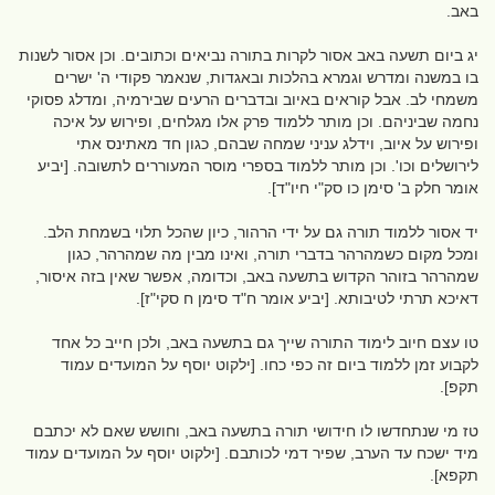
באב.
יג ביום תשעה באב אסור לקרות בתורה נביאים וכתובים. וכן אסור לשנות
בו במשנה ומדרש וגמרא בהלכות ובאגדות, שנאמר פקודי ה' ישרים
משמחי לב. אבל קוראים באיוב ובדברים הרעים שבירמיה, ומדלג פסוקי
נחמה שביניהם. וכן מותר ללמוד פרק אלו מגלחים, ופירוש על איכה
ופירוש על איוב, וידלג עניני שמחה שבהם, כגון חד מאתינס אתי
לירושלים וכו'. וכן מותר ללמוד בספרי מוסר המעוררים לתשובה. [יביע
אומר חלק ב' סימן כו סק"י חיו"ד].
יד אסור ללמוד תורה גם על ידי הרהור, כיון שהכל תלוי בשמחת הלב.
ומכל מקום כשמהרהר בדברי תורה, ואינו מבין מה שמהרהר, כגון
שמהרהר בזוהר הקדוש בתשעה באב, וכדומה, אפשר שאין בזה איסור,
דאיכא תרתי לטיבותא. [יביע אומר ח"ד סימן ח סקי"ז].
טו עצם חיוב לימוד התורה שייך גם בתשעה באב, ולכן חייב כל אחד
לקבוע זמן ללמוד ביום זה כפי כחו. [ילקוט יוסף על המועדים עמוד
תקפ].
טז מי שנתחדשו לו חידושי תורה בתשעה באב, וחושש שאם לא יכתבם
מיד ישכח עד הערב, שפיר דמי לכותבם. [ילקוט יוסף על המועדים עמוד
תקפא].