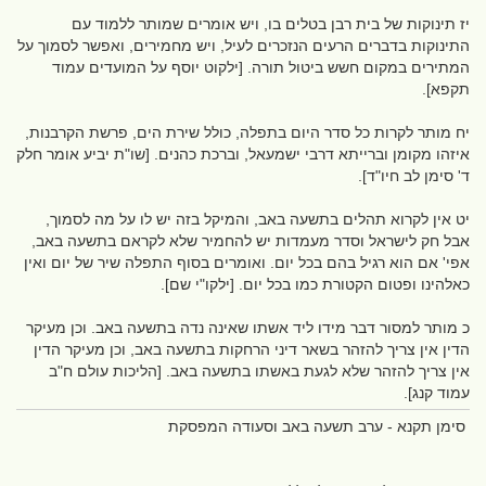
יז תינוקות של בית רבן בטלים בו, ויש אומרים שמותר ללמוד עם
התינוקות בדברים הרעים הנזכרים לעיל, ויש מחמירים, ואפשר לסמוך על
המתירים במקום חשש ביטול תורה. [ילקוט יוסף על המועדים עמוד
תקפא].
יח מותר לקרות כל סדר היום בתפלה, כולל שירת הים, פרשת הקרבנות,
איזהו מקומן וברייתא דרבי ישמעאל, וברכת כהנים. [שו"ת יביע אומר חלק
ד' סימן לב חיו"ד].
יט אין לקרוא תהלים בתשעה באב, והמיקל בזה יש לו על מה לסמוך,
אבל חק לישראל וסדר מעמדות יש להחמיר שלא לקראם בתשעה באב,
אפי' אם הוא רגיל בהם בכל יום. ואומרים בסוף התפלה שיר של יום ואין
כאלהינו ופטום הקטורת כמו בכל יום. [ילקו"י שם].
כ מותר למסור דבר מידו ליד אשתו שאינה נדה בתשעה באב. וכן מעיקר
הדין אין צריך להזהר בשאר דיני הרחקות בתשעה באב, וכן מעיקר הדין
אין צריך להזהר שלא לגעת באשתו בתשעה באב. [הליכות עולם ח"ב
עמוד קנג].
סימן תקנא - ערב תשעה באב וסעודה המפסקת