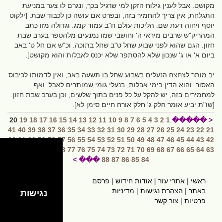
מקושט. אבל לענין גילוח הזקן למי שרגיל בכך, ונגרם לו צער במניעת
התגלחת, אין צריך להחמיר בזה, ובפרט אם עושה כן לכבוד שבת. [ילקוט
יוסף ויחוה דעת שם. הליכות עולם ח"ב עמוד קמג. וגדולה מזו כתב
המהריק"ש שרבים מיראי ה' וחושבי שמו נמנעים מלהספר בערב שבת
חזון. הגם שהוא לפני שבוע שחל ט"ב שחל בתוכה. וכ"ש אם חל ט' באב
ביום א' או ג' שנכון שלא להסתפר שלא יכנס לאבלות והוא מקושט].
יב מותר לצחצח הנעלים בשבוע שחל בו תשעה באב, ואין לדמותו לכיבוס
האסור. והוא הדין בימי אבלות, בנעלי גומי שמותרים לאבל. ואף
למחמירים בזה, יש להקל על כל פנים בתוך שלשים, וכן בערב שבת חזון.
[שו"ת יביע אומר חלק ג' חלק אורח חיים סימן לא].
20
19
18
17
16
15
14
13
12
11
10
9
8
7
6
5
4
3
2
1
< �����
41
40
39
38
37
36
35
34
33
32
31
30
29
28
27
26
25
24
23
22
21
62
61
60
59
58
57
56
55
54
53
52
51
50
49
48
47
46
45
44
43
42
83
82
81
80
79
78
77
76
75
74
73
72
71
70
69
68
67
66
65
64
63
��� >
88
87
86
85
84
ראשי
|
אתרי עזר
|
אודות חידוש
|
פרסם
hidush.co.il
באתר
|
הצהרת נגישות
|
מדיניות
נגישות
פרטיות
|
צור קשר