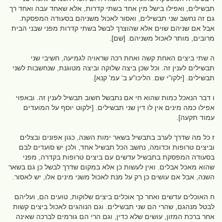
תבשילים, ואפילו בישל מין אחד בשתי קדרות, אלא שאחד עבה ואחד רך
גם זה נחשב שני תבשילים, ואסור לאכול משניהם בסעודה המפסקת.
אבל אם שניהם שוים אלא שהוצרך לבשל בשתי קדרות מפני שבני הבית
מרובים, מותר לאכול משניהם. [שם].
ה שתי ביצים האחת קשה ואחת רכה שראויה לגמיעה, חשיבי שני
תבשילים לענין זה. וכל שכן ביצה שלוקה וביצה מטוגנת, שנחשבות לשני
תבשילים. [ילקו"י שם. הליכו"ע ב' עמ' קנא].
ו דבר הנאכל כמות שהוא חי אם נתבשל חשוב תבשיל לענין זה. ובאפוי
אפילו כמה מינים אין לו דין שני תבשילים. [ילקוט יוסף על המועדים
עמוד תקעה].
ז כל מה שדרך לערב בתבשיל בשאר ימות השנה, כגון אפונים ובצלים
וביצים טרופות וכדומה, נחשב הכל תבשיל אחד, ולכן יש סועדים לבם
בסעודה המפסקת בתבשיל עדשים עם ביצים טרופות בקדרה, מפני
שהוא מאכל אבלים. ואין לעשות כן אלא במקום שדרך לבשל כן גם בשאר
השנה, אבל אם עושים כן רק על מנת לאכול משני מינים אלו, יש לאסור.
ח האוכלים עדשים ואחר כך אוכלים ביצים שלוקות, טועים הם, ועליהם
לבטל מנהגם, שהרי הם שני תבשילים. וגם הנוהגים לאכול ביצים קשות
אחר ברכת המזון, עושים שלא כדין, וגם הרי הם גורמים לברכה שאינה