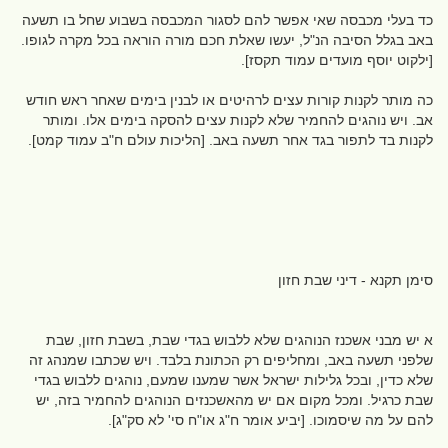
כד בעלי מכבסה שאי אפשר להם לסגור המכבסה בשבוע שחל בו תשעה
באב בגלל הסיבה הנ"ל, יעשו שאלת חכם מורה הוראה בכל מקרה לגופו.
[ילקוט יוסף מועדים עמוד תקסז].
כה מותר לקנות קורות עצים לרהיטים או לבנין בימים שאחר ראש חודש
אב. ויש נוהגים להחמיר שלא לקנות עצים להסקה בימים אלו. ומותר
לקנות בד לתפור בגד אחר תשעה באב. [הליכות עולם ח"ב עמוד קמט].
סימן תקנא - דיני שבת חזון
א יש מבני אשכנז הנוהגים שלא ללבוש בגדי שבת, בשבת חזון, שבת
שלפני תשעה באב, ומחליפים רק הכתונת בלבד. ויש שכתבו שמנהג זה
שלא כדין, ובכל גלילות ישראל אשר שמענו שמעם, נוהגים ללבוש בגדי
שבת כרגיל. ומכל מקום אם יש מהאשכנזים הנוהגים להחמיר בזה, יש
להם על מה שיסמוכו. [יביע אומר ח"ג או"ח סי' לא סק"ג].