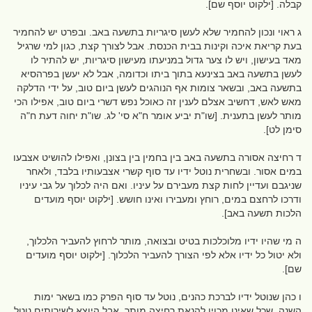
קבלה. [ילקוט יוסף שם].
ג ראוי ונכון להחמיר שלא לעשן סיגריות בתשעה באב. ובפרט יש להחמיר
בעת קריאת איכה וקינות בבית הכנסת. אבל לצורך קצת, כגון למי שרגיל
מאד בעישון, ויש לו צער גדול במניעתו מעישון סיגריות, יש להתיר לו
לעשן בתשעה באב בצינעא בתוך ביתו וכדומה, אבל לא יעשן בפרהסיא
בתשעה באב, ובשאר צומות אף הנוהגים לעשן ביום טוב, על ידי הדלקה
מאש לאש, דחשיב אצלם לענין זה כאוכל נפש דשרי ביום טוב, אפילו הכי
מותר לעשן בתענית. [שו"ת יביע אומר ח"א סי' לג. שו"ת יחוה דעת ח"ה
סימן לט].
ד רחיצה אסורה בתשעה באב בין בחמין בין בצונן, ואפילו להושיט אצבעו
במים אסור. ובשחרית נוטל ידיו עד סוף קשרי אצבעותיו בלבד, ולאחר
שניגבם ועדיין לחות קצת מעבירם על עיניו. ואם היה לכלוך על גבי עיניו
ודרכו לרחצם במים, רוחץ ומעבירו ואינו חושש. [ילקוט יוסף מועדים
הלכות תשעה באב].
ה מי שהיו ידיו מלוכלכות בטיט ובצואה, מותר לרחוץ להעביר הלכלוך,
ולא יטול כל ידיו אלא לפי הצורך להעביר הלכלוך. [ילקוט יוסף מועדים
שם].
ו כהן שנוטל ידיו לברכת כהנים, נוטל עד סוף הפרק כמו בשאר ימות
השנה, שכל שאינו מכוין להנאת רחיצה מותר. אבל היוצא לשירותים נוטל