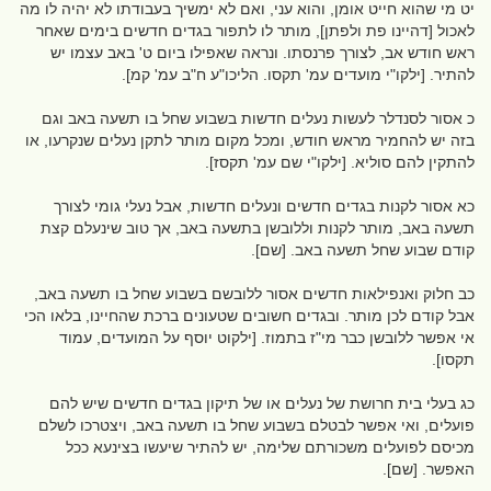
יט מי שהוא חייט אומן, והוא עני, ואם לא ימשיך בעבודתו לא יהיה לו מה
לאכול [דהיינו פת ולפתן], מותר לו לתפור בגדים חדשים בימים שאחר
ראש חודש אב, לצורך פרנסתו. ונראה שאפילו ביום ט' באב עצמו יש
להתיר. [ילקו"י מועדים עמ' תקסו. הליכו"ע ח"ב עמ' קמ].
כ אסור לסנדלר לעשות נעלים חדשות בשבוע שחל בו תשעה באב וגם
בזה יש להחמיר מראש חודש, ומכל מקום מותר לתקן נעלים שנקרעו, או
להתקין להם סוליא. [ילקו"י שם עמ' תקסז].
כא אסור לקנות בגדים חדשים ונעלים חדשות, אבל נעלי גומי לצורך
תשעה באב, מותר לקנות וללובשן בתשעה באב, אך טוב שינעלם קצת
קודם שבוע שחל תשעה באב. [שם].
כב חלוק ואנפילאות חדשים אסור ללובשם בשבוע שחל בו תשעה באב,
אבל קודם לכן מותר. ובגדים חשובים שטעונים ברכת שהחיינו, בלאו הכי
אי אפשר ללובשן כבר מי"ז בתמוז. [ילקוט יוסף על המועדים, עמוד
תקסו].
כג בעלי בית חרושת של נעלים או של תיקון בגדים חדשים שיש להם
פועלים, ואי אפשר לבטלם בשבוע שחל בו תשעה באב, ויצטרכו לשלם
מכיסם לפועלים משכורתם שלימה, יש להתיר שיעשו בצינעא ככל
האפשר. [שם].