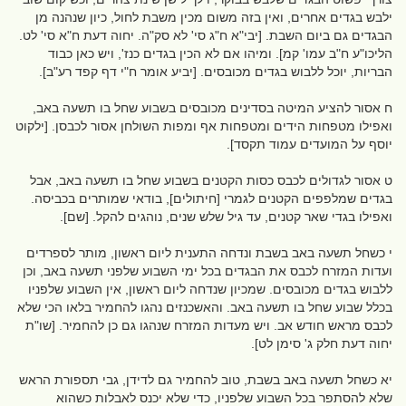
ילבש בגדים אחרים, ואין בזה משום מכין משבת לחול, כיון שנהנה מן
הבגדים גם ביום השבת. [יבי"א ח"ג סי' לא סק"ה. יחוה דעת ח"א סי' לט.
הליכו"ע ח"ב עמו' קמ]. ומיהו אם לא הכין בגדים כנז', ויש כאן כבוד
הבריות, יוכל ללבוש בגדים מכובסים. [יביע אומר ח"י דף קפד רע"ב].
ח אסור להציע המיטה בסדינים מכובסים בשבוע שחל בו תשעה באב,
ואפילו מטפחות הידים ומטפחות אף ומפות השולחן אסור לכבסן. [ילקוט
יוסף על המועדים עמוד תקסד].
ט אסור לגדולים לכבס כסות הקטנים בשבוע שחל בו תשעה באב, אבל
בגדים שמלפפים הקטנים לגמרי [חיתולים], בודאי שמותרים בכביסה.
ואפילו בגדי שאר קטנים, עד גיל שלש שנים, נוהגים להקל. [שם].
י כשחל תשעה באב בשבת ונדחה התענית ליום ראשון, מותר לספרדים
ועדות המזרח לכבס את הבגדים בכל ימי השבוע שלפני תשעה באב, וכן
ללבוש בגדים מכובסים. שמכיון שנדחה ליום ראשון, אין השבוע שלפניו
בכלל שבוע שחל בו תשעה באב. והאשכנזים נהגו להחמיר בלאו הכי שלא
לכבס מראש חודש אב. ויש מעדות המזרח שנהגו גם כן להחמיר. [שו"ת
יחוה דעת חלק ג' סימן לט].
יא כשחל תשעה באב בשבת, טוב להחמיר גם לדידן, גבי תספורת הראש
שלא להסתפר בכל השבוע שלפניו, כדי שלא יכנס לאבלות כשהוא