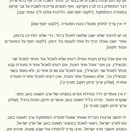
וקרקע המרוצפת באבנים או בנסרים, מותר לשבת עליה אף בלא שיתן
דבר המפסיק בינו לבין הקרקע. ואף הנשים צריכות לשבת על גבי קרקע
בסעודה המפסקת. [ילקוט יוסף שם. הליכות עולם ח"ב עמוד קנב].
יד אין צריך לחלוץ מנעליו בעת הסעודה. [ילקוט יוסף שם].
טו יש להזהר שלא ישבו שלשה לאכול ביחד, כדי שלא יתחייבו בזימון,
ואפי' ישבו ואכלו יברך כל אחד לעצמו בלי זימון. [ילקוט יוסף על המועדים
עמוד תקעו].
טז אם אכל קודם חצות אפילו דעתו שלא לאכול עוד מותר לאכול שני
תבשילין. וכן אפי' אוכל אחר חצות, אם דעתו לאכול אחריה סעודת קבע
מותר לאכול שני תבשילין, וגם לאכול עם שנים אחרים, ולא נאסר בשני
תבשילין וכו', אלא כשאוכל אחר חצות, ואין דעתו לאכול אחריה סעודה
אחרת. [שלחן ערוך סימן תקנב סעיף ט'].
יז אין אומרים וידוי ונפילת אפים במנחה של ערב תשעה באב מפני
שנקרא מועד. ומיהו בליל תשעה באב אומרים תיקון חצות כרגיל. [שלחן
ערוך סימן תקנב סעיף יב].
יח תושב ארצות הברית שאחר שאכל סעודה המפסקת ערב תשעה באב,
טס לארץ ישראל, רשאי לאכול במוצאי תשעה באב של ארץ ישראל,
כמנהג תושבי ארץ ישראל, ואינו צריך להמתין עוד שבע שעות, שיגיע זמן