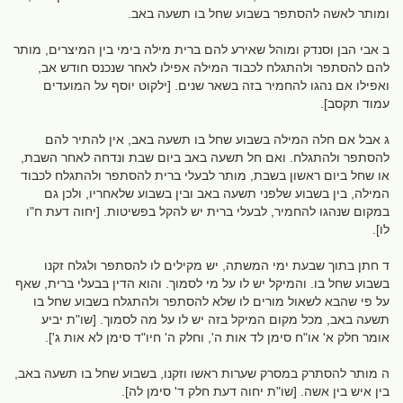
ומותר לאשה להסתפר בשבוע שחל בו תשעה באב.
ב אבי הבן וסנדק ומוהל שאירע להם ברית מילה בימי בין המיצרים, מותר
להם להסתפר ולהתגלח לכבוד המילה אפילו לאחר שנכנס חודש אב,
ואפילו אם נהגו להחמיר בזה בשאר שנים. [ילקוט יוסף על המועדים
עמוד תקסב].
ג אבל אם חלה המילה בשבוע שחל בו תשעה באב, אין להתיר להם
להסתפר ולהתגלח. ואם חל תשעה באב ביום שבת ונדחה לאחר השבת,
או שחל ביום ראשון בשבת, מותר לבעלי ברית להסתפר ולהתגלח לכבוד
המילה, בין בשבוע שלפני תשעה באב ובין בשבוע שלאחריו, ולכן גם
במקום שנהגו להחמיר, לבעלי ברית יש להקל בפשיטות. [יחוה דעת ח"ו
לו].
ד חתן בתוך שבעת ימי המשתה, יש מקילים לו להסתפר ולגלח זקנו
בשבוע שחל בו. והמיקל יש לו על מי לסמוך. והוא הדין בבעלי ברית, שאף
על פי שהבא לשאול מורים לו שלא להסתפר ולהתגלח בשבוע שחל בו
תשעה באב, מכל מקום המיקל בזה יש לו על מה לסמוך. [שו"ת יביע
אומר חלק א' או"ח סימן לד אות ה', וחלק ה' חיו"ד סימן לא אות ג'].
ה מותר להסתרק במסרק שערות ראשו וזקנו, בשבוע שחל בו תשעה באב,
בין איש בין אשה. [שו"ת יחוה דעת חלק ד' סימן לה].