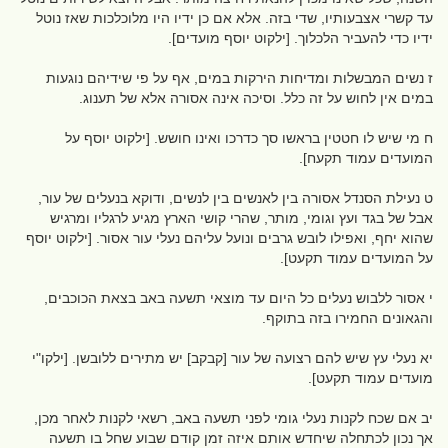
עד קשרי אצבעותיו, שדי בזה. אלא אם כן ידיו היו מלוכלכות שאז נוטל
ידיו כדי להעביר הלכלוך. [ילקוט יוסף מועדים].
ז נשים המבשלות ומדיחות הירקות במים, אף על פי שידיהם נוגעות
במים אין לחוש על זה כלל. וסיכה אינה אסורה אלא של תענוג.
ח מי שיש לו חטטין בראשו סך כדרכו ואינו חושש. [ילקוט יוסף על
המועדים עמוד תקעח].
ט נעילת הסנדל אסורה בין לאנשים בין לנשים, ודוקא בנעלים של עור,
אבל של בגד ועץ וגומי, מותר, שהרי קושי הארץ מגיע לרגליו ומרגיש
שהוא יחף, ואפילו לובש גרבים ונועל עליהם נעלי עור אסור. [ילקוט יוסף
על המועדים עמוד תקעט].
י אסור ללבוש נעלים כל היום עד מוצאי תשעה באב בצאת הכוכבים,
והגאונים החמירו בזה בתוקף.
יא נעלי עץ שיש להם רצועה של עור [קבקב] יש מתירים ללובשן. [ילקו"י
מועדים עמוד תקעט].
יב אם שכח לקנות נעלי גומי לפני תשעה באב, רשאי לקנות לאחר מכן,
אך נכון לכתחלה שיחדש אותם איזה זמן קודם שבוע שחל בו תשעה