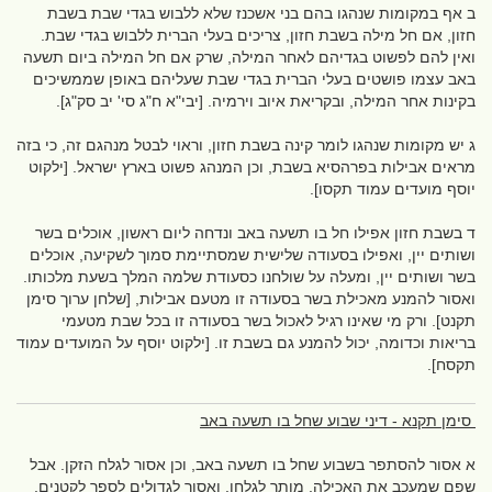
ב אף במקומות שנהגו בהם בני אשכנז שלא ללבוש בגדי שבת בשבת
חזון, אם חל מילה בשבת חזון, צריכים בעלי הברית ללבוש בגדי שבת.
ואין להם לפשוט בגדיהם לאחר המילה, שרק אם חל המילה ביום תשעה
באב עצמו פושטים בעלי הברית בגדי שבת שעליהם באופן שממשיכים
בקינות אחר המילה, ובקריאת איוב וירמיה. [יבי"א ח"ג סי' יב סק"ג].
ג יש מקומות שנהגו לומר קינה בשבת חזון, וראוי לבטל מנהגם זה, כי בזה
מראים אבילות בפרהסיא בשבת, וכן המנהג פשוט בארץ ישראל. [ילקוט
יוסף מועדים עמוד תקסו].
ד בשבת חזון אפילו חל בו תשעה באב ונדחה ליום ראשון, אוכלים בשר
ושותים יין, ואפילו בסעודה שלישית שמסתיימת סמוך לשקיעה, אוכלים
בשר ושותים יין, ומעלה על שולחנו כסעודת שלמה המלך בשעת מלכותו.
ואסור להמנע מאכילת בשר בסעודה זו מטעם אבילות, [שלחן ערוך סימן
תקנט]. ורק מי שאינו רגיל לאכול בשר בסעודה זו בכל שבת מטעמי
בריאות וכדומה, יכול להמנע גם בשבת זו. [ילקוט יוסף על המועדים עמוד
תקסח].
סימן תקנא - דיני שבוע שחל בו תשעה באב
א אסור להסתפר בשבוע שחל בו תשעה באב, וכן אסור לגלח הזקן. אבל
שפם שמעכב את האכילה, מותר לגלחו. ואסור לגדולים לספר לקטנים,