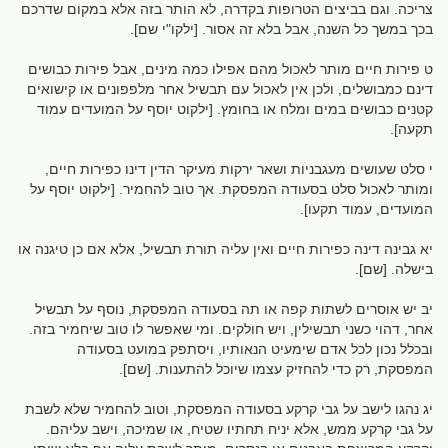
צריכה. וגם בביצים הטרופות בקדרה, לא הותר בזה אלא במקום שדרכם
בכך במשך כל השנה, אבל בלא זה אסור. [ילקו"י שם].
ט פירות חיים מותר לאכול מהם אפילו כמה מינים, אבל פירות כבושים
דינם כמבושלים, ולכן אין לאכול עם תבשיל אחר מלפפונים או קישואים
קטנים כבושים במים ומלח או בחומץ. [ילקוט יוסף על המועדים עמוד
תקעה].
י סלט שעושים מעגבניות ושאר ירקות מעיקר הדין דינו כפירות חיים,
ומותר לאכול סלט בסעודה המפסקת. אך טוב להחמיר. [ילקוט יוסף על
המועדים, עמוד תקעו].
יא גבינה דינה כפירות חיים ואין עליה תורת תבשיל, אלא אם כן טיגנה או
בישלה. [שם].
יב יש אוסרים לשתות קפה או תה בסעודה המפסקת, נוסף על תבשיל
אחר, דהוי כשני תבשילין, ויש חולקים. ומי שאפשר לו טוב שיחמיר בזה.
ובכלל נכון לכל אדם שימעיט הנאותיו, ויסתפק במועט בסעודה
המפסקת, רק כדי להחזיק עצמו שיוכל להתענות. [שם].
יג נהגו לישב על גבי קרקע בסעודה המפסקת, וטוב להחמיר שלא לשבת
על גבי קרקע ממש, אלא יניח תחתיו שטיח, או שמיכה, וישב עליהם.