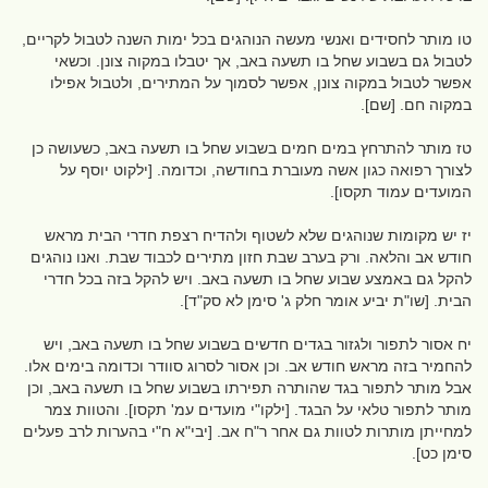
טו מותר לחסידים ואנשי מעשה הנוהגים בכל ימות השנה לטבול לקריים,
לטבול גם בשבוע שחל בו תשעה באב, אך יטבלו במקוה צונן. וכשאי
אפשר לטבול במקוה צונן, אפשר לסמוך על המתירים, ולטבול אפילו
במקוה חם. [שם].
טז מותר להתרחץ במים חמים בשבוע שחל בו תשעה באב, כשעושה כן
לצורך רפואה כגון אשה מעוברת בחודשה, וכדומה. [ילקוט יוסף על
המועדים עמוד תקסו].
יז יש מקומות שנוהגים שלא לשטוף ולהדיח רצפת חדרי הבית מראש
חודש אב והלאה. ורק בערב שבת חזון מתירים לכבוד שבת. ואנו נוהגים
להקל גם באמצע שבוע שחל בו תשעה באב. ויש להקל בזה בכל חדרי
הבית. [שו"ת יביע אומר חלק ג' סימן לא סק"ד].
יח אסור לתפור ולגזור בגדים חדשים בשבוע שחל בו תשעה באב, ויש
להחמיר בזה מראש חודש אב. וכן אסור לסרוג סוודר וכדומה בימים אלו.
אבל מותר לתפור בגד שהותרה תפירתו בשבוע שחל בו תשעה באב, וכן
מותר לתפור טלאי על הבגד. [ילקו"י מועדים עמ' תקסו]. והטוות צמר
למחייתן מותרות לטוות גם אחר ר"ח אב. [יבי"א ח"י בהערות לרב פעלים
סימן כט].