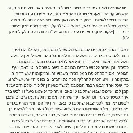
ו יש אוסרים לגזוז ציפורנים בשבוע שחל בו תשעה באב. ויש מתירים, וכן
הוא מעיקר הדין ואף מי שנוהג להחמיר בזה, אם צפרניו עודפות על
הבשר, רשאי לגוזזם. ובמקום מצוה כגון אשה שאירע לה טבילת מצוה
בשבוע שחל בו תשעה באב, בודאי שיש להקל, ובערב שבת חזון פשוט
שמותר. [ילקוט יוסף מועדים עמוד תקסג. שו"ת יחוה דעת חלק ג' סימן
לט].
ז אסור מדברי סופרים לכבס בשבוע שחל בו ט' באב, ואפילו אם אינו
רוצה ללבוש הבגד עתה אלא להניחו לאחר ט' באב. ואפילו אין לו אלא
חלוק אחד אסור. ואיסור זה הוא אפילו אם מכבס הבגדים במכונת
כביסה. וכן אסור ללבוש בגדים מכובסים בשבוע שחל בו ט' באב, ואף
הגופיה, אסור להחליפה במכובסת, בשבוע זה. ובמקומות ששורר חום
בתקופה זו, ויש הכרח להחליף הכתונת והגרביים מפני הזיעה, יש לנהוג
כך: שכל אחד ילבש הבגד המכובס למשך כשעה [הליכות עולם ח"ב עמוד
קמ] לפני שיכנס שבוע שחל בו ט' באב, ואחר כך יפשטנו מעליו וילבש בגד
אחר למשך כשעה, וכן הלאה, עד שיהיו לו מספר חולצות או גרביים שכבר
לבשם זמן מה לפני שבוע שחל בו ט' באב, ואין עליהם יותר תורת בגדים
מכובסים, ויוכל להשתמש בהם בשבוע שחל בו ט' באב. ויוכל לעשות כן
גם בשבת, שילבש בגדים מכובסים בער|ש, לכבוד שבת, ובשבת בבוקר
ילבוש בגדים אחרים, מכובסים ומגוהצים, והבגדים שלבש בליל שבת
יניחם למשמרת לימות החול. וכן יעשה לגבי הלבנים והגרביים. ואם יש
צורך יפשוט הבגדים שלבש בבוקר, וילך לישן שינת צהרים, וכשיקום שוב