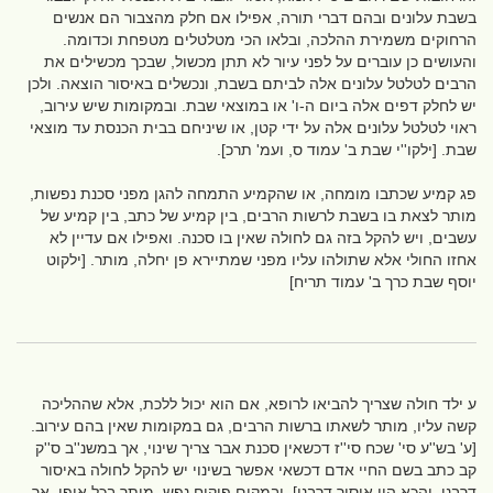
בשבת עלונים ובהם דברי תורה, אפילו אם חלק מהצבור הם אנשים
הרחוקים משמירת ההלכה, ובלאו הכי מטלטלים מטפחת וכדומה.
והעושים כן עוברים על לפני עיור לא תתן מכשול, שבכך מכשילים את
הרבים לטלטל עלונים אלה לביתם בשבת, ונכשלים באיסור הוצאה. ולכן
יש לחלק דפים אלה ביום ה-ו' או במוצאי שבת. ובמקומות שיש עירוב,
ראוי לטלטל עלונים אלה על ידי קטן, או שיניחם בבית הכנסת עד מוצאי
שבת. [ילקו''י שבת ב' עמוד ס, ועמ' תרכ].
פג קמיע שכתבו מומחה, או שהקמיע התמחה להגן מפני סכנת נפשות,
מותר לצאת בו בשבת לרשות הרבים, בין קמיע של כתב, בין קמיע של
עשבים, ויש להקל בזה גם לחולה שאין בו סכנה. ואפילו אם עדיין לא
אחזו החולי אלא שתולהו עליו מפני שמתיירא פן יחלה, מותר. [ילקוט
יוסף שבת כרך ב' עמוד תריח]
ע ילד חולה שצריך להביאו לרופא, אם הוא יכול ללכת, אלא שההליכה
קשה עליו, מותר לשאתו ברשות הרבים, גם במקומות שאין בהם עירוב.
[ע' בש''ע סי' שכח סי''ז דכשאין סכנת אבר צריך שינוי, אך במשנ''ב ס''ק
קב כתב בשם החיי אדם דכשאי אפשר בשינוי יש להקל לחולה באיסור
דרבנן. והכא הוי איסור דרבנן]. ובמקום פיקוח נפש, מותר בכל אופן. אך