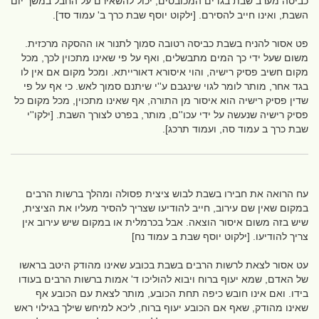
כביסה מערב שבת בגדים המכובסים, יכול להשאירם על החבל במשך יום
השבת, ואינו חייב להסירם. [ילקוט יוסף שבת כרך ב' עמוד סד].
פט אסור להניח בשבת כביסה רטובה סמוך לתנור או ההסקה מרכזית.
משום שעל ידי כך המים מתבשלים, ואף על פי שאינו מתכוין לכך, מכל
מקום חשיב פסיק רישיה, והוי איסורא דאורייתא. ומכל מקום אם אין לו
בגד אחר, מותר לומר לגוי שינגבם ע''י שיתנם סמוך לאש. כי אף על פי
שדין פסיק רישיה הוא איסור מן התורה, אף שאינו מתכוין, מכל מקום כל
פסיק רישיה שנעשה על ידי עכו''ם, מותר, בפרט לצורך השבת. [ילקו''י
שבת כרך ב עמוד סה, ועמוד תרכג].
עח הרואה את חבירו בשבת לבוש ציצית פסולה ומהלך ברשות הרבים
במקום שאין שם עירוב, חייב להודיעו שצריך להסיר מעליו את הציצית,
שיש בזה משום איסור הוצאה. אבל בכרמלית או במקום שיש עירוב אין
צריך להודיעו. [ילקוט יוסף שבת ב עמוד נח]
עט אסור לצאת לרשות הרבים בשבת בכובע שאינו מהודק היטב בראשו
של האדם, שמא יעוף ברוח ויבוא להוליכו ד' אמות ברשות הרבים בעודו
בידו. ואם אינו חובש כיפה תחת הכובע, מותר לצאת עם הכובע אף
שאינו מהודק, שאף אם הכובע יעוף ברוח, ליכא למיחש שילך בגילוי ראש