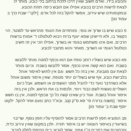
והכובע בידו. ואדם חשוב שאין דרכו ללכת ברחוב בלי כובע, מותר לו
לצאת לרשות הרבים בכובע אפילו אם חובש כיפה תחת הכובע.
ובמקומותינו שיש עירוב, אפשר להקל בזה לכל אדם. [ילקו''י שבת כרך ב
עמוד נט]
פ כובע שיש בו שרוך או גומי, ומותחים את הגומי מהראש עד לסנטר, הוי
כקשור בו, ולא חיישינן שמא יעוף ברוח ויבוא לטלטלנו ד' אמות ברשות
הרבים, ואם אינו משתמש בגומי או בשרוך, אפילו הכי אין זה חשיב
כטלטול הגומי או השרוך, מאחר והוא מחובר לכובע.
פא כובע שיש בשוליו רוחב טפח אם הוא נכפף למטה מותר ללובשו
בשבת. ואם הוא קשה ואינו נכפף, אסור ללובשו בשבת. וכיום מותר
לצאת עם מגבעת, ואין בזה כל חשש. וגם אין לחוש לאיסור אוהל
בלבישת כובע, אף שיש בשוליים יותר מטפח, שאין איסור משום אוהל
אלא כשהדבר נועד כדי להציל מפני הגשמים או השמש, אבל כיום
השוליים נעשות לשם כבוד ויופי, ולכסות בו את הראש, ולכן אין בזה
איסור אוהל בשבת. ועוד כיון שאינו קשה כל כך ונכפף למטה, אין בו חשש
איסור. [משנה ברורה סי' סא ס''ק קנב. ובא''ר כתב טעם אחר להקל. ילקוט
יוסף שבת ב' עמוד מו].
פב המוציא חפץ לרשות הרבים אסור להוסיף עליו חפץ נוסף, שריבוי
בשיעורין באיסור הוצאה יש בו איסור תורה. ולכן במקום שאין עירוב כדת,
והרחובות שם רחבים ט''ז אמה, אסור לגבאי בית הכנסת לחלק לצבור