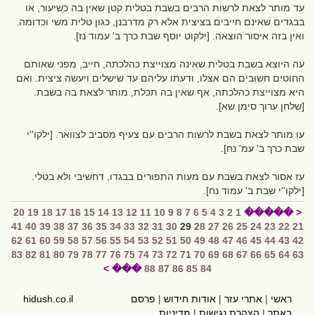
עד מותר לצאת לרשות הרבים בשבת בטלית קטן שאין בה כשיעור, או
בבגדים שאינם חייבים בציצית אלא רק מדרבנן, כגון טלית משי וכדומה.
ואין בזה איסור הוצאה. [ילקוט יוסף שבת כרך ב' עמוד נז].
עה היוצא בשבת בטלית שאינה מצוייצת כהלכתה, חייב, מפני שאותם
החוטים חשובים הם אצלו, ודעתו עליהם עד שישלים ויעשה ציצית. ואם
היא מצוייצת כהלכתה, אף שאין בה תכלת, מותר לצאת בה בשבת.
[שלחן ערוך סימן שא].
עו מותר לצאת בשבת לרשות הרבים עם צעיף מסביב לצוואר. [ילקו''י
שבת כרך ב' עמ' נח].
עז אסור לצאת בשבת עם מעות התפורים בבגדו, דחשיבי ולא בטלי.
[ילקו''י שבת ב' עמוד נח].
20
19
18
17
16
15
14
13
12
11
10
9
8
7
6
5
4
3
2
1
< �����
41
40
39
38
37
36
35
34
33
32
31
30
29
28
27
26
25
24
23
22
21
62
61
60
59
58
57
56
55
54
53
52
51
50
49
48
47
46
45
44
43
42
83
82
81
80
79
78
77
76
75
74
73
72
71
70
69
68
67
66
65
64
63
��� >
88
87
86
85
84
ראשי
|
אתרי עזר
|
אודות חידוש
|
פרסם
hidush.co.il
באתר
|
הצהרת נגישות
|
מדיניות