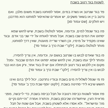
לשטוח בגד רטוב בשבת
פד בגד שנרטב או נשרה במים, אסור לסוחטו בשבת משום מלבן. ואם
נרטב ביין או בשאר משקים, יש אומרים שהאיסור לסוחטו הוא מדרבנן.
ויש חולקים. [שם עמוד סג]
פה בגד שנפל למים, וכדומה, אסור לטלטלו בשבת, שיש לחוש שמא
יסחוט את המים שבו בשבת. אבל מותר לאוחזו על ידי שני בני אדם. ובגד
שאינו מקפיד על מימיו, וכן השרוי שרייה מועטת, שאין דרך לסוחטו,
מותר לטלטלו בשבת. [ילקו''י שבת כרך ב עמוד סד].
פו בגד שאדם לבוש בו שנרטב בגשם עז, וכדומה, אין צריך להסירו,
ומותר לילך עמו בשבת, ואין לחוש שמא יסחוט את המים שבבגד. ומכל
מקום אין ללבוש בגד רטוב לכתחלה אם יש לו בגד אחר, ורק אם הוא כבר
לבוש בו אין צריך להסירו. [ילקו''י שבת כרך ב עמוד סד].
פז מי שנפל לשלולית מים בשבת ובגדיו נתרטבו, יכול לילך בהם ואינו
חושש שיבא לידי סחיטה בשבת. [ילקוט יוסף שבת כרך ב' עמוד סד].
פח אסור לשטוח כביסה רטובה על חבל כביסה בשבת, כדי לייבשה, מפני
מראית העין, שיחשדוהו שכיבסן בשבת, והתורה אמרה ''והייתם נקיים
מה' ומישראל''. ולא אסרו אלא לשטחן בשבת, אבל אם שטח על חבל