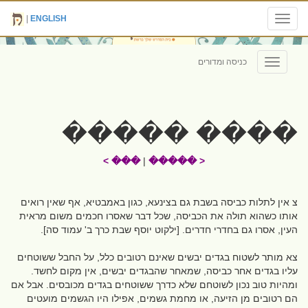
|
ENGLISH
Toggle
navigation
כניסה ומדורים
Toggle
navigation
���� �����
��� >
|
< �����
צ אין לתלות כביסה בשבת גם בצינעא, כגון באמבטיא, אף שאין רואים
אותו כשהוא תולה את הכביסה, שכל דבר שאסרו חכמים משום מראית
העין, אסרו גם בחדרי חדרים. [ילקוט יוסף שבת כרך ב' עמוד סה].
צא מותר לשטוח בגדים יבשים שאינם רטובים כלל, על החבל ששוטחים
עליו בגדים אחר כביסה, שמאחר שהבגדים יבשים, אין מקום לחשד.
ומהיות טוב נכון לשוטחם שלא כדרך ששוטחים בגדים מכובסים. אבל אם
הם רטובים מן הזיעה, או מחמת גשמים, אפילו היו הגשמים מועטים