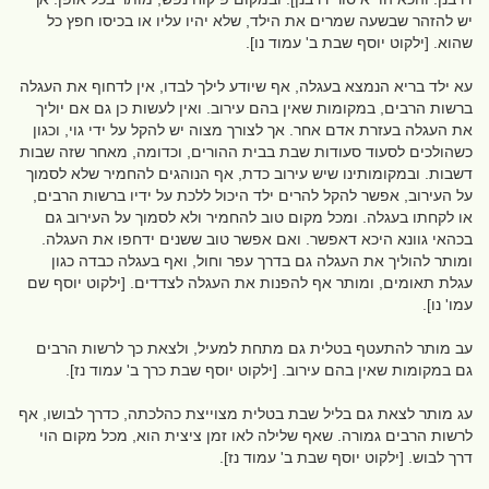
יש להזהר שבשעה שמרים את הילד, שלא יהיו עליו או בכיסו חפץ כל
שהוא. [ילקוט יוסף שבת ב' עמוד נו].
עא ילד בריא הנמצא בעגלה, אף שיודע לילך לבדו, אין לדחוף את העגלה
ברשות הרבים, במקומות שאין בהם עירוב. ואין לעשות כן גם אם יוליך
את העגלה בעזרת אדם אחר. אך לצורך מצוה יש להקל על ידי גוי, וכגון
כשהולכים לסעוד סעודות שבת בבית ההורים, וכדומה, מאחר שזה שבות
דשבות. ובמקומותינו שיש עירוב כדת, אף הנוהגים להחמיר שלא לסמוך
על העירוב, אפשר להקל להרים ילד היכול ללכת על ידיו ברשות הרבים,
או לקחתו בעגלה. ומכל מקום טוב להחמיר ולא לסמוך על העירוב גם
בכהאי גוונא היכא דאפשר. ואם אפשר טוב ששנים ידחפו את העגלה.
ומותר להוליך את העגלה גם בדרך עפר וחול, ואף בעגלה כבדה כגון
עגלת תאומים, ומותר אף להפנות את העגלה לצדדים. [ילקוט יוסף שם
עמו' נו].
עב מותר להתעטף בטלית גם מתחת למעיל, ולצאת כך לרשות הרבים
גם במקומות שאין בהם עירוב. [ילקוט יוסף שבת כרך ב' עמוד נז].
עג מותר לצאת גם בליל שבת בטלית מצוייצת כהלכתה, כדרך לבושו, אף
לרשות הרבים גמורה. שאף שלילה לאו זמן ציצית הוא, מכל מקום הוי
דרך לבוש. [ילקוט יוסף שבת ב' עמוד נז].