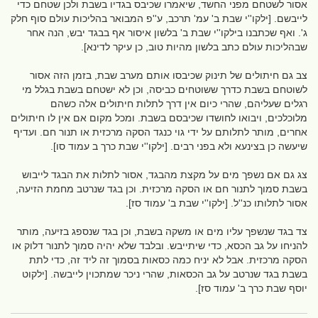
אסור לשטחם מפני החשד, שיאמרו שכיבס בגדיו בשבת ולכן שטחם כדי
לייבשם. [ילקו''י שבת ב' עמ' תרכב, ע''פ המבואר בהליכות עולם סוף חלק
ג'. ואף שכתבנו בילקו''י שבת ב' בלשון איסור אף בבגד יבש, הנה אחר
שבהליכות עולם כתב בלשון מהיות טוב, כן עיקר לדינא].
צב גם חיתולים של תינוק שכיבסו אותם מערב שבת, בזמן הזה אסור
לשוטחם בשבת כדרך ששוטחים כביסה, וכן לא ישטחם בשבת בגלל מי
רגלים שעליהם, שהרי כיום אין דרך לתלות חיתולים אלה כשהם
מלוכלכים, ויבואו לחושדו שכיבסם בשבת. ומכל מקום אם אין לו חיתולים
אחרים, מותר לתלותם על ידי גוי כנגד הסקה מרכזית או תנור חם. ועדיף
שיעשה כן בצינעא ולא בפני רבים. [ילקו''י שבת כרך ב עמוד סו].
צג גם אם נשפך מים על מקצת מהבגד, אסור לתלות את הבגד לייבוש
בשבת סמוך לתנור חם או הסקה מרכזית. וכן בגד שנרטב מחמת הזיעה,
אסור לתלותו כנ''ל. [ילקו''י שבת ב' עמוד סז].
צד בגד שנשפך עליו מים או משקה בשבת, וכן בגד שנספג בזיעה, מותר
להניחו על גב הכסא, כדי שיתייבש. ובלבד שלא יהיה סמוך לתנור דלוק או
הסקה מרכזית. אבל לא יניח כמה כסאות בסמוך זה ליד זה, כדי לתת
בשבת בגד שנרטב על גב הכסאות, שהרי ניכר שמתכוין לייבשה. [ילקוט
יוסף שבת כרך ב' עמוד סז].