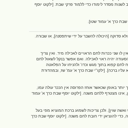
ב לשנות מסדר לימודו כדי ללמוד פרקי שבת. [ילקוט יוסף
 שבת כרך א' עמוד שטו].
א סדוקה [היכולה להשבר על ידי שיתפסנה], או שבורה.
ו שני ככרות לחם הראויים לאכילה מיד. ואין צריך
סעודה יהיה ראוי לאכילה. ואם אפשר בנקל לשאול לחם
יח לחם קפוא בתוך מגש וכדו' ולהניחו על הפלאטה
יו ברכה]. [ילקו''י שבת כרך א' עמ' שז, ובמהדורת
יותר באופן שכאשר אוחז הפרוסה אין הככר עולה עמו,
ון, אינו מצטרף ללחם משנה. [ילקוט יוסף שבת כרך א' עמוד
ואשה שוין]. ולכן צריכות לשמוע ברכת המוציא מפי בעל
ה, כדי להוציאן ידי חובת לחם משנה. [ילקוט יוסף שבת כרך