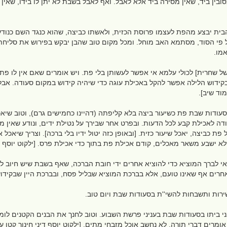
ובין ביד, שאין מסירה ביד אלא לאבל. ואף לאבל בשבת לא יתן לו בידו, שאי
בית יבצע מהפת לעצמו פרוסת הכזית, ולאשתו כביצה, שהוא כנגד השם כנודע,
 פי הסוד, מסתמא האב מוחל. ומכל מקום טוב שהבן יבקש בפירוש את סליחת הו
אמו.
ל שחרית] לכולי עלמא אי אפשר לעשותן בלי פת. ויש אומרים שאם אין לו פת 
קידוש הלילה אפשר להקל באכילת עוגה כדי שיהיה קידוש במקום סעודה. אבל 
עמוד שיב].
סעודות שבת פת כשיעור ביצה בלא קליפתה (דהיינו כחמישים גרם), וטוב שיא
דה לאכילת קבע לכל הדעות. ובפרט אחר שבירך על נטילת ידים, ונודע שאין מ
שלא ישבע משאר מאכלים, קודם אכילת פת בתוך כדי אכילת פרס. [ילקוט יוסף 
שאי לברך המוציא כדי להוציא אחרים ידי חובת הברכה, שאף בשבת שיש חיוב ל
חרים אף שאינו טועם, אלא בברכת המוציא שבליל פסח, ובברכת היין שבקידוש.
ירות ותשבחות להשי''ת בסעודות שבת ויום טוב.
בני ביתו בסעודות שבת בעניני פרשת השבוע. וטוב לחנך את הבנים הקטנים לומ
מרים דברי תורה, לא נחשב אוכל מזבחי מתים. [ילקוט יוסף דיני חינוך קטן ע