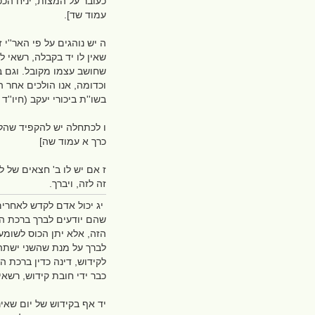
כעובר על המצות, יניח הככ
עמוד שד].
ה יש נוהגים על פי האר''י 
שאין לו יד בקבלה, רשאי ל
שחושב עצמו מקובל. וגם בש
וכדומה, אנו הולכים אחר ה
בשו''ת ביכורי יעקב (חיו''ד 
ו לכתחלה יש להקפיד שהלח
כרך א עמוד שה]
ז אם יש לו ב' חצאים של ל
זה לזה, ויברך.
יג יכול אדם לקדש לאחרים 
שהם יודעים לברך ברכת הגפ
הזה, אלא יתן הכוס לשומע
לברך על מנת שהשני ישתה,
לקידוש, דינה כדין ברכת ה
כבר ידי חובת קידוש, רשאי
יד אף בקידוש של יום שאינ