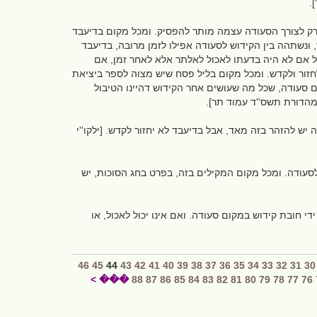
].
 ורק לצורך הסעודה עצמה מותר להפסיק. ומכל מקום בדיעבד
 ונשתהה בין הקידוש לסעודה אפילו לזמן מרובה, בדיעבד
ל אם לא היה בדעתו לאכול לאלתר אלא לאחר זמן, אם
 לחזור ולקדש. ומכל מקום בליל פסח שיש מצוה לספר ביציאת
ם סעודה, שכל מה שעושים אחר הקידוש דהיינו הטיבול
 מהדורת תשס''ד עמוד תר].
יש להזהר בזה מאד, אבל בדיעבד לא יחזור לקדש. [ילקו''י
סעודה. ומכל מקום המקילים בזה, בפרט בחג הסוכות, יש
י חובת קידוש במקום סעודה. ואם אינו יכול לאכול, או
46
45
44
43
42
41
40
39
38
37
36
35
34
33
32
31
30
��� >
88
87
86
85
84
83
82
81
80
79
78
77
76