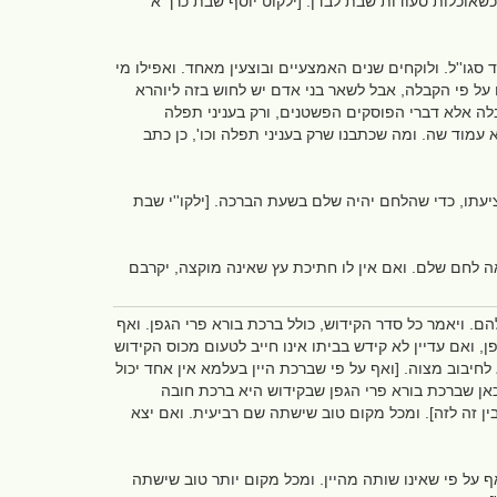
 כשאוכלות סעודות שבת לבדן. [ילקוט יוסף שבת כרך א'
ד סגו''ל. ולוקחים שנים האמצעיים ובוצעין מאחד. ואפילו מי
יו על פי הקבלה, אבל לשאר בני אדם יש לחוש בזה ליוהרא
קבלה אלא דברי הפוסקים הפשטנים, ורק בעניני תפלה
עמוד שה. ומה שכתבנו שרק בעניני תפלה וכו', כן כתב
עתו, כדי שהלחם יהיה שלם בשעת הברכה. [ילקו''י שבת
אה לחם שלם. ואם אין לו חתיכת עץ שאינה מוקצה, יקרבם
ם. ויאמר כל סדר הקידוש, כולל ברכת בורא פרי הגפן. ואף
, ואם עדיין לא קידש בביתו אינו חייב לטעום מכוס הקידוש
יבוב מצוה. [ואף על פי שברכת היין בעלמא אין אחד יכול
כאן שברכת בורא פרי הגפן שבקידוש היא ברכת חובה
בין זה לזה]. ומכל מקום טוב שישתה שם רביעית. ואם יצא
אף על פי שאינו שותה מהיין. ומכל מקום יותר טוב שישתה