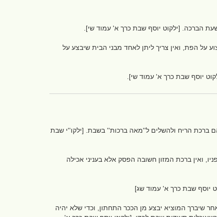
עת הברכה. [ילקוט יוסף שבת כרך א' עמוד שי].
וע על הפת, ואין צריך ליתן לאחד מבני הבית שיבצע על
וט יוסף שבת כרך א' עמוד שי].
ברכת הריח ולהשלים ל''מאה ברכות'' בשבת. [ילקו''י שבת
ניו, ואין ברכת המזון חשובה הפסק אלא בעניני אכילה
וט יוסף שבת כרך א' עמוד שג]
אחר שיברך המוציא יבצע מן הככר התחתון, וכדי שלא יהיה