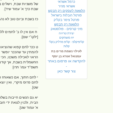
כרמל אשראי
של משניות שבת, וישלים בי
אשראי מהיר
שבת כרך א' עמוד שיד].
הלוואות לעסקים רק תבקש
פורטל הובלות בישראל
כז בשבת וביום טוב לא נהג
פ
ורטל צימר בקליק
הלוואות רק תבקש
מיני קורסים - פולסטאק
ח אם אין לו ב' לחמים לל
יצירת טריויה
[ילקו''י שם].
יויו משחקים
קליפיקלפ - קליפ מדליק בקלי
קלות
ט ככר לחם קפוא שהוציאוה
לעילוי נשמת מרים בת
להמתין עד שהככר יופשר מ
עמנואל ועזרא בן יוסף
הראוי לאכילה משכנו, הכי 
להקדשה או פרסום באתר
החשמלית בשבת, אך קודם לכ
-
תשס''ד עמו' תרו]
צור קשר כאן
י לחם חתוך, אם כשאוחז ה
לחם פרוס מיקרי, ואין יוצא
שט].
יא גם הנשים חייבות בשלש 
הבית, ולכוין לצאת ידי חו
א' עמוד שט].