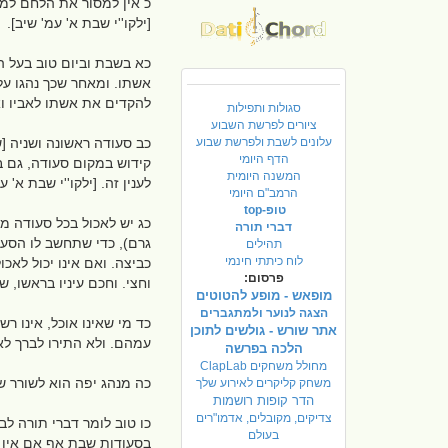
כ אין למסור את הלחם למס
[ילקו''י שבת א' עמ' שיב].
כא בשבת וביום טוב בעל ה
אשתו. ומאחר שכך נהגו על
להקדים את אשתו לאביו ו
סגולות ותפילות
ציורים לפרשת השבוע
עלונים לשבת ולפרשת שבוע
כב סעודה ראשונה ושניה [ש
הדף היומי
קידוש במקום סעודה, גם ב
המשנה היומית
לענין זה. [ילקו''י שבת א' 
הרמב"ם היומי
טופ-top
כג יש לאכול בכל סעודה מ
דברי תורה
גרם), כדי שתחשב לו הסעו
תהילים
לוח כיתתי חינמי
פרסום:
וחצי. וחכם עיניו בראשו, 
מופאש - מופע להטוטים
הצגה לנוער ולמתגברים
כד מי שאינו אוכל, אינו ר
אתר שורש - גולשים לתוכן
עמהם. ולא התירו לברך לא
הלכה בפרשה
מחולל משחקים ClapLab
כה מנהג יפה הוא לשורר ש
משחק קליקרים לאירוע שלך
הדר קופות רושמות
צדיקים, מקובלים, אדמו"רים
כו טוב לומר דברי תורה ל
בעולם
בסעודות שבת אף אם אין או