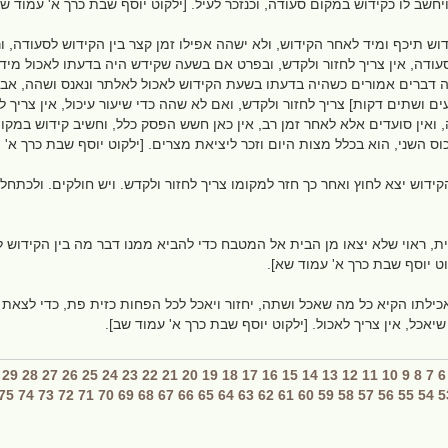
ויחשב לו כקידוש במקום סעודה, וכנזכר לעיל. [ילקוט יוסף שבת כרך א' עמוד ש'
דוש תיכף ומיד לאחר הקידוש, ולא ישהה אפילו זמן קצר בין הקידוש לסעודה,
עודה, אין צריך לחזור ולקדש, ובפרט אם בשעה שקידש היה בדעתו לאכול מיד,
מה דברים אמורים כשהיה בדעתו בשעת הקידוש לאכול לאלתר ונאנס ושהה, אב
ים ושתים דקות] צריך לחזור ולקדש, ואם לא שהה כדי שיעור עיכול, אין צריך
 ואין סועדים אלא לאחר זמן רב, אין כאן חשש הפסק כלל, וחשיב קידוש במקו
ס השני, הוא בכלל מצות היום וזכר ליציאת מצרים. [ילקוט יוסף שבת כרך א'
דוש יצא לחוץ ואחר כך חזר למקומו צריך לחזור ולקדש. ויש חולקים. ולכתחלה 
, ראוי שלא יצאו מן הבית אל המטבח כדי להביא ממנו דבר מה בין הקידוש ל
וט יוסף שבת כרך א' עמוד שא].
כילתו הקיא כל מה שאכל ושתה, יחזור ויאכל לכל הפחות כזית פת, כדי לצאת יד
אכל, אין צריך לאכול. [ילקוט יוסף שבת כרך א' עמוד שב].
29
28
27
26
25
24
23
22
21
20
19
18
17
16
15
14
13
12
11
10
9
8
7
6
75
74
73
72
71
70
69
68
67
66
65
64
63
62
61
60
59
58
57
56
55
54
5