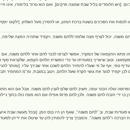
ום. [ויש הלומדים בליל שבת שמונה פרקים]. ואם הוא טרוד בלימודו, אינו חיי
ו לכסות את הסכינים בשעת ברכת המזון, או להסירן מעל השלחן. [ילקוט יוסף
חם משנה, יכול לצרף מצה שלמה ללחם משנה. ויקפיד שתהיה המצה שלימה, ול
ו מתא ההקפאה של המקרר, אפשר לצרפו לככר לחם אחר ללחם משנה, אם אין ל
קפאונו. וטוב שיאריך בסעודתו עד כדי הפשרת הלחם הקפוא, שלקראת סוף ה
עדיף טפי, אף על פי שעליו להחזיר הלחם לשכנו אחר שבירך עליו. [ומותר להנ
ן יקפיד לנער את גושי הקרח שעל הלחם, וינגב במגבת, ומ''מ המחמיר תבא על
פרוסה עולה הככר עמה, חשיב לחם שלם לענין לחם משנה. אבל אם הוא חתוך 
ין בו ידי חובת לחם משנה. ולכן לחם פרוס אפילו אם הוא מונח כולו בתוך נייל
סעודות שבת, וב ''לחם משנה'', שאף הן היו בנס המן. [ובכל מעשה שבת איש 
בת הברכה ו''לחם משנה''. והמברך צריך להמתין להן עד שיטלו את ידיהן לסעוד