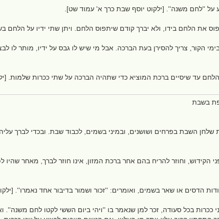
 על ''לחם משנה''. [ילקוט יוסף שבת כרך א' עמוד שט].
וס את הלחם בידו, ולא יברך קודם שיתפוס הלחם. ויתן שתי ידיו על הלחם בש
מי הקור, צריך להסירן בעת הברכה. אבל מי שיש לו גבס על ידיו, מותר לו לבצ
הלחם עד שיסיים ברכת המוציא כדי שתהיה הברכה על שתי ככרות שלמות. [ילק
הפת בשבת
שלחן השבת בפרחים ושושנים, ובמיני בשמים, לכבוד שבת. ובכדי לברך עליהם 
 הקידוש, וחוזר להריח בהם אחר ברכת המזון, אינו חוזר לברך, מאחר שהיו לפ
דות הדסים או שאר בשמים, ואומרים: ''זכור ושמור בדיבור אחד נאמרו''. [ילק
 ככרות בכל סעודה, זכר למן שנאמר בו ''ויהי ביום הששי לקטו לחם משנה''. ו