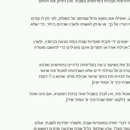
ן להראות אבלות בפרהסיא בשבת. ואין לזרוק את הלחם.
 ואפילו אם נמצא גדול שמיסב על השלחן, לא יתן לו קודם
ריו על כך, או שיתן לאשתו ולאביו שניהם ביחד, כדי שלא
יוצאים ידי חובת סעודות שבת בפת הבאה בכיסנין. ולענין
אכילת אורז או תמרים אינם מועילים כדי לחושבו סעודה
כל פת כשיעור ביצה בקליפתה (דהיינו כחמישים וארבע
ברכים על נטילת ידים אלא כשבדעתו לאכול פת שיעור
כביצה. ואם אינו יכול לאכול פת כביצה, יאכל שיעור כזית. [ובאופן כזה יטול ידיו בלי ברכה]. וצריך שיאכל את הכזית פת בתוך שיעור אכילת פרס, שהוא כ-7 דקות
שבת כרך א' עמוד שיג]
אכול פת, אין לברך בשביל אחר ברכת המוציא, אם אינו אוכל
 [ילקוט יוסף שבת כרך א' עמוד שיד].
ר דברי תורה בסעודות שבת, ולשורר זמירות לשבת. אולם
מוד קעד]. ונכון שילמד בליל שבת ארבעה פרקים ראשונים