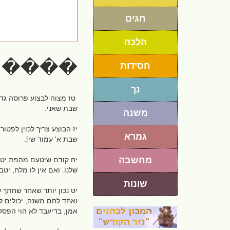
חגים
הלכה
�����
חסידות
נך
טז מצוה לבצוע פרוסה גדו
שבת שאני.
משנה
יז הבוצע צריך לכוין לפטור
גמרא
שבת א' עמוד שי].
מחשבה
יח קודם שיטעם מהפת יטבל
שלנו. ואם אין לו מלח, יט
שונות
יט נכון יותר שאחר שחתך 
ואחד לחם משנה, יכולים ל
אמן, בדיעבד לא הוי הפסק