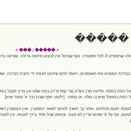
���� 
��� >
|
< �����
לה שתספיק לו לכל הסעודה. ואף שבחול אין לבצוע פרוסה גדולה, שנראה כרעב
 בברכת המוציא את השומעים, ויאמר להם שיכוונו לצאת ידי חובת הברכה, ושלא י
 הפת במלח. ולדעת מרן הש''ע (סי' קסז ס''ה) בפת שלנו אין צריך לטבל במל
בל הפת במאכל שיש בו מלח, או בסוכר. [ילקוט יוסף שבת כרך א' עמוד שיא].
לעצמו יטעם מהלחם, ואחר כך ימשיך לחתוך לשאר המסובין. ואין המסובין רש
טעום, אף על פי שהוא עדיין לא טעם. ובאופן שכל אחד בירך לעצמו, אין לענ
.