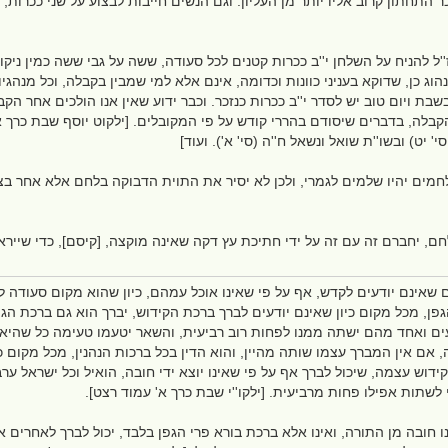
ר התחתון קרוב אליו יותר מן העליון. וגם הנשים חייבות לבצוע על שני ככרות,
ז''ל להניח על השלחן י''ב ככרות קטנים לכל סעודה, ששה על גבי ששה כמין ניקו
נהוג כן, שדוקא בעניני כוונות וכדומה, אינם אלא למי שמבין בקבלה, וכל מנהג
בת ויום טוב יש לסדר י''ב ככרות כנזכר. וכבר ידוע שאין אנו הולכים אחר ה
קבלה, בדברים שיסודם בהררי קודש על פי המקובלים. [ילקוט יוסף שבת כרך א 
סי' יט) ובשו''ת שואל ונשאל ח''ה (סי' א'). ועוד]
מים יהיו שלמים לגמרי, ולכן לא יסיר את התוית הדבוקה בלחם אלא אחר בצי
חם, יחברם זה עם זה על ידי חתיכת עץ דקה שאינה מוקצה, [קיסם], כדי שייר
שאינם יודעים לקדש, אף על פי שאינו אוכל עמהם, כיון שהוא מקום סעודה לה
ן, מכל מקום כיון שאינם יודעים לברך ברכת הקידוש, יברך הוא גם ברכת הגפן
ים ואחד מהם ישתה ממנו לפחות רוב רביעית, והשאר יטעמו טעימה כל שהיא לח
 אם אין המברך עצמו שותה מהיין, והוא הדין בכל ברכות הנהנין, מכל מקום 
קידוש עצמה, שיכול לברך אף על פי שאינו יוצא ידי חובה, הואיל וכל ישראל ער
 לשתות אפילו פחות מרביעית. [ילקו''י שבת כרך א' עמוד רצט].
ו חובה מן התורה, ואינו אלא ברכת בורא פרי הגפן בלבד, יכול לברך לאחרים 