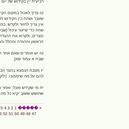
רביעית יין בקידוש של יום 
טו צריך לאכול במקום הקי
שעבר ושהה בין הקידוש לס
אין צריך לחזור ולקדש. ב
שהה כדי שיעור עיכול [שבע
מצרים, ולקרוא את ההגדה,
הראשון וההגדה וההלל והכו
טז יש אומרים שאם אחר הקי
שבת א עמוד שא].
יז מטבח הנמצא בחצר הבית
להם על מה שיסמוכו. [ילק
יח מי שקידש ואכל, ואחר א
שחושש ששוב יקיא כל מה שי
5
4
3
2
1
< �����
3
52
51
50
49
48
47