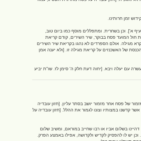
ידוש זמן חרותינו.
ף א']. וכן בשחרית. ומתפללים מוסף כמו ביום טוב,
 חול המועד פסח בבוקר, שיר השירים, קודם קריאת
קרא מגילה. אולם הספרדים לא נהגו בקריאת שיר השירים
הכנסת של האשכנזים על קריאת מגילה זו. [ולא יענה אמן
רה עם יעלה ויבא. [יחוה דעת חלק ה' סימן לז. שו"ת יביע
ור של פסח אחר מזמור יושב בסתר עליון. [חזון עובדיה
אשר קדשנו במצותיו וצונו לגמור את ההלל. [חזון עובדיה על
היינו בשלום אביו או רבו שחייב במוראם, ומשיב שלום
וכן יש לו להפסיק לקדיש ולקדושה, אפילו באמצע הפרק.