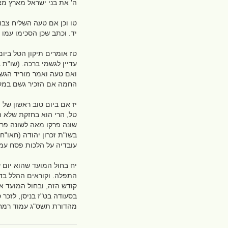
ה' את בני ישראל מארץ מצר
טו וכן אם טעה השליח צבור
יד. וכתב שכן הסכימו עמו 
טז אומרים תיקון הטל ביו
עדיין לגשמי ברכה. (שו"ת 
ואם טעה ואמר מוריד הגשם
החמה אם הזכיר גשם במקום
יז אם ביום טוב ראשון של
טל, הרי הוא בחזקת שלא הז
שונה פרקו מאה לשונה פרק
בשו"ת זכרון יהודה (חאו"ח 
עובדיה על הלכות פסח עמ
יח בחול המועד שהוא יום ש
התפלה. וקוראים ההלל בדי
קודש הזה, ובחול המועד א
בסעודה בט"ז בניסן, לזכר
מהדורת תשס"ג עמוד רמח