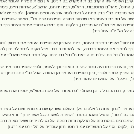
 קרבן העומר שהיה קרב בבית המקדש בט"ז ניסן, אין מצות ספירת העומר אלא 
ח, התוס', מהר"ם מרוטנבורג, הרא"ש, רבינו ירוחם, הרשב"א, ארחות חיים, נימו
בואר מדבריו בב"י בדין פתח על דעת לומר ארבעה וסיים חמשה]. ולפיכך יש ל
עשה של ספירת העומר כמו שכתוב בתורה וספרתם לכם וכו'", מאחר שספירת הע
ירת העומר מה"ת או מדרבנן, בילקוט יוסף במבוא לספר איסור והיתר כרך ב', 
ה על הל' יו"ט עמו' ריד].
שם יחוד" שלפני ספירת העומר, ביום האחרון של ספירת העומר את הפסוק "וס
ך לספור את העומר בברכה, ואין למחות בידם. ומכל מקום לכתחילה נכון להשמ
אומר ח"ג סי' כח. שו"ת יחוה דעת ח"ו סי' כט. ירחון קול תורה תשרי תשס"ד עמו' 
ר, ובעת ברכתו היה סבור שהיום הוא כך וכך לעומר, ולפני שספר נזכר מיד שהיו
 הצריך לחזור ולברך, כיון דספירת העומר מן התורה. אבל בב"י כתב דכיון דספ
', ובילקו"י על המועדים עמוד תיד].
מר קודם ההבדלה. וכן כשחל יו"ט האחרון של פסח במוצ"ש, יספרו את העומר 
העומר: "ברוך אתה ה' אלהינו מלך העולם אשר קדשנו במצותיו וצונו על ספיר
ה "וצונו", הואיל ונאמר בתורה "ושמרת לעשות ככל אשר יורוך", והוי כאילו הק
מו שמברכים בנוסח כזה על הדלקת נרות חנוכה ועל נטילת ידים ושאר מצות דרב
 [ילקוט יוסף על המועדים עמוד תטו. חזון עובדיה על הל' יו"ט עמו' רטז].