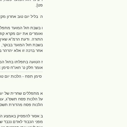
פט].
ה בליל יום טוב אחרון מקדש
ו בשבת חול המועד מתפללים
ואומרים את יום מקרא קוד
התורה. ודעת הרמ"א שאין 
בשבת חול המועד בבוקר, וכ
אחר ברכה זו אלא יהרהר ב
ז הטועה בתפלתו בחול המוע
אומר חלק ט' חאו"ח סימן צ
סימן תפח - הלכות יום טו
א מתפללים שחרית של יום 
על הלכות פסח תשס"ג, עמוד
הלכות פסח מהדורת תשס"ג
ב אסור להפסיק באמצע ההל
מפני הכבוד לאדם נכבד שה