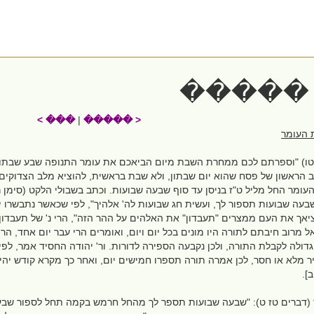
���� 
��� >
|
< �����
 העומר
טו) "וספרתם לכם ממחרת השבת מיום הביאכם את עומר התנופה שבע שבתות ת
וב הראשון של פסח שהוא יום שבתון, ולא שבת בראשית, להוציא מלב הצדוקי
ומר החל מליל ט"ז בניסן עד סוף שבעה שבועות. וכתב בשבולי הלקט (סימן 
בעה שבועות תספור לך, ועשית חג שבועות לה' אלהיך", לפי שכאשר נתבשר
יאך את העם ממצרים "תעבדון" את האלהים על ההר הזה", הרי נ' של תעבדון 
ל מרוב חיבתם לתורה היו מונים בכל יום ויום, ואומרים הרי עבר יום אחד, הרי
דולה לקבלת התורה, ולכן נקבעה הספירה לדורות. ור' יהודה החסיד אמר, לפי
מלא או חסר, לכן אמרה תורה תספרו חמישים יום, ואחר כך מקרא קודש יהיה ל
ב].
 (דברים טז ט): "שבעה שבועות תספר לך מהחל חרמש בקמה תחל לספור שבעה