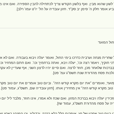
שון שהוא מבין. ואף בלשון הקודש צריך לכתחילה להבין הספירה. ואם אינו מבי
יע אומר חלק ה' סימן יב סק"ד. חזון עובדיה על הל' יו"ט עמו' רלב].
חול המועד
שחרית מנחה וערבית כדרכו בימי החול, ואומר יעלה ויבוא בעבודה. ואם לא אמ
י חוקיך, ויאמר רצה וכו', יעלה ויבא, ואתה ברחמיך וכו'. ואם חתם המחזיר וכו
ברכות שלאחר מכן, חוזר לרצה. ואם סיים יהיו לרצון השני, אף שעדיין לא עקר 
 הלכות פסח מהדורת שנת תשס"ג עמ' פט].
עד, ואומרים "את יום מקרא קודש הזה". וביום טוב אומרים את יום טוב מקר
וב מקרא קודש הזה" אין מחזירין אותו. [חזון עובדיה שם, תשס"ג, עמוד פט].
כירין יעלה ויבוא בברכת המזון. ואם שכח ולא אמרו, אינו חוזר, מלבד ליל יום 
בדיה על פסח מהדורת תשס"ג, עמוד שז].
ן ביום טוב אחרון של חג, אומרים הלל בלא ברכה, ובדילוג. וכן המנהג בארץ י