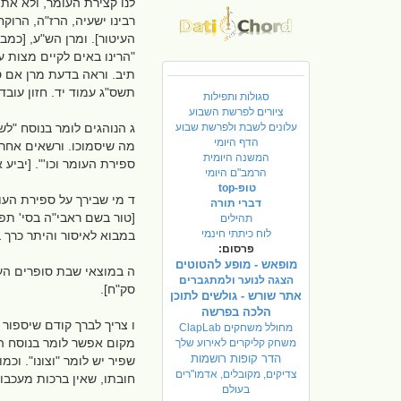
לנו קצירת העומר, ולא את
רבינו ישעיה, הרז"ה, הרוק
העיטור]. ומרן הש"ע, [כמ
"הרינו באים לקיים מצות 
תיב. וראה בדעת מרן אם ספ
תשס"ג עמוד יד. חזון עובדי
סגולות ותפילות
ציורים לפרשת השבוע
עלונים לשבת ולפרשת שבוע
ג הנוהגים לומר בנוסח "ל
הדף היומי
מה שיסמוכו. ורשאים אחר כ
המשנה היומית
ספירת העומר וכו'". [יביע 
הרמב"ם היומי
טופ-top
ד מי שבירך על ספירת העומ
דברי תורה
[טור בשם ראבי"ה בסי' תפט
תהילים
לוח כיתתי חינמי
במבוא לאיסור והיתר כרך ב
פרסום:
מופאש - מופע להטוטים
ה במוצאי שבת סופרים העו
הצגה לנוער ולמתגברים
סק"ח].
אתר שורש - גולשים לתוכן
הלכה בפרשה
ו צריך לברך קודם שיספור 
מחולל משחקים ClapLab
מקום אפשר לומר בנוסח הברכ
משחק קליקרים לאירוע שלך
הדר קופות רושמות
שפיר יש לומר "וצונו". וכ
צדיקים, מקובלים, אדמו"רים
חובתו, שאין ברכות מעכבות.
בעולם