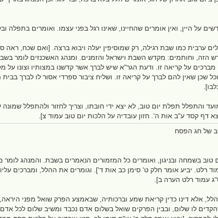
ים על היין, ואין אומרים שהחיינו, שאינו רגל בפני עצמו. ואומרים בתפלה ובק
 ערבית כמו שבת רגילה, רק שמוסיפין יעלה ויבוא ברצה. [ואם שכח, ראה סעי
ש הזה, וחותמים: מקדש השבת וישראל והזמנים. ומנהג האשכנזים לומר בשבת
מברכים על קריאה זו. ודעת הגר"א שיש לברך אשר קדשנו במצותיו וצונו על מ
ל שכן שאין להם לברך על קריאה זו. ושליח ציבור ספרדי אסור לו לברך בבית 
לבו].
ד והתפלל תפלת יום טוב, לא יצא ידי חובתו, וצריך לחזור ולהתפלל שמונה עש
א דף קסד ע"ב אות ה'. חזון עובדיה על הלכות יום טוב עמוד צ].
ב של חג הפסח
טוב בשמחה ובניגון, ואומרים כל המזמורים הנאמרים בשבת. והמנהג לומר מזמ
 רלט. יביע אומר חלק ט' סימן כב אות ד']. וגומרים את ההלל, ומברכים עליו 
 עמוד רלט הערה ב].
ל, אלא דינו כדין קריאת שמע וברכותיה, שבאמצע הפרק שואל מפני היראה, ד
קדים לו שלום, ובבין הפרקים שואל בשלום אדם נכבד ומשיב שלום לכל אדם. 