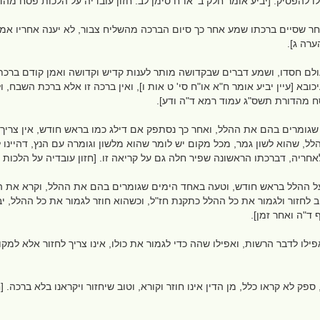
לו להפסיק. [יביע אומר חלק ב' או"ח סימן לב. חזון עובדיה על הלכות פסח מ
אחר שסיים ברכתו שמע אחר כך סיום הברכה מהשליח צבור, לא יענה אחריו אמן
ערה ג].
ולם חסדו, ושמע דברים שבקדושה מותר לענות קדיש וקדושה ואמן קודם ברכת י
כובא [עיין יביע אומר ח"א או"ח סי' ט אות ו], ואין ברכה זו אלא ברכת השבח,
סח מהדורת תשס"ג עמוד רמא ד"ה ודע].
גומרים בהם את ההלל, ואחר כך נסתפק אם דילג כמו בראש חודש, אין צריך ל
ל, שהוא לשון גמר, מכל מקום יש לומר שהוא מלשון וגומרה עם הנץ, דהיינו לס
לאחריה, דברכתו הראשונה שפיר חלה גם על קריאה זו. [חזון עובדיה על הלכ
על ההלל בראש חודש, וטעה באחד הימים שגומרים בהם את ההלל, וקרא את ה
ב לחזור ולגמור את כל ההלל כתקנת חז"ל, וכשהוא חוזר לגמור את כל ההלל, יבר
 ד"ה ואחר זמן].
ו לדבר הרשות, ואפילו שהה כדי לגמור את כולו, אינו צריך לחזור אלא למקום
ק לא קראו כלל, מן הדין אינו חוזר וקורא, וטוב שיחזור ויקראנו בלא ברכה.