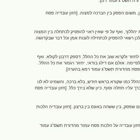
הדורת תשס"ג עמוד רמ].
, משום הפסק בין הברכה למצוה. [חזון עובדיה פסח
הללוך, ואף על פי שאין ראוי להפסיק לכתחלה בין המצוה
 ולכן רשאי להפסיק לכתחילה לענות אמן וכל דבר שבקדושה.
חזור ולקרוא שוב את כל ההלל, דספק דרבנן לקולא. ואף
יימה. אולם אם דילג בודאי, יחזור ויגמור את כל ההלל.
ות פסח מהדורת תשס"ג עמוד רמא בהערה].
הלל כמו שקורא בראש חודש, בלא ברכה, והשמיט לא לנו
ך עליו תחלה וסוף, כיון שלא בירך כלל. [חזון עובדיה פסח
 שפסק, בין ששהה באונס בין ברצון. [חזון עובדיה הלכות
 [חזון עובדיה על הלכות פסח עמוד מהדורת תשס"ג עמוד