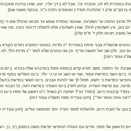
תו באמירת לא לנו, אהבתי וכו', אבל לא בירך עליו, יצא, שאין ברכות מעכבו
ה ברמב"ם פרק ז' מהלכות תמידין ומוספים הלכה כ"ה, ובכסף משנה שם].
הלל מהנץ החמה עד השקיעה, שנאמר ממזרח שמש עד מבואו מהולל שם ה' (מג
ום טוב, אין תשלומין להלל, שאין תשלומין אלא לתפלה דרחמי נינהו, מה שאין
אל ומשיב תנינא חלק ד' ס"ס קלה]
נוהגים שהשליח צבור פותח באמירת י"ג מדות, בטעמי המקרא כאדם הקורא בתו
ום טוב. ולכן שב ואל תעשה עדיף. וכן אנו נוהגים שלא לומר י"ג מדות כלל, לא 
ס"ג עמוד רמה]
שבעת ימי הפסח, משך תורא קדש בכספא פסול במדברא שלח בוכרא. ביום טוב
ביום השני בפרשת אמור, שור או כשב או עז כי יולד. ביום השלישי בסוף פר
חמישי בפרשת כי תשא, פסול לך שני לוחות אבנים. ביום הששי בפרשת בהעלות
רעה, עם פרשת השירה. ובחוץ לארץ ביום השמיני בפרשת ראה, כל הבכור אשר 
בסדר קרבנות היום. [הסדר הנ"ל ישתנה רק כשחל יו"ט ראשון של פסח ביום 
אה אתה אומר אלי"]. [חזון עובדיה פסח תשס"ג עמוד רמו].
ם טוב על חובת היום, ולהעלות לספר תורה יותר מחמשה עולים. [חזון עובדיה 
ם הראשון של פסח, וסיים עם העולה החמישי פרשת משכו בפסוק (יב. נ), ויעש