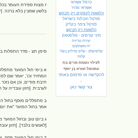
כרמל אשראי
ז מצות ספירת העומר בכל ל
אשראי מהיר
בלשון שמבין בלא ברכה. [יב
הלוואות לעסקים רק תבקש
פורטל הובלות בישראל
פ
ורטל צימר בקליק
הלוואות רק תבקש
מיני קורסים - פולסטאק
יצירת טריויה
יויו משחקים
סימן תצ - סדר התפלות ב
קליפיקלפ - קליפ מדליק בקלי
קלות
לעילוי נשמת מרים בת
עמנואל ועזרא בן יוסף
א בימי חול המועד מתפלל 
להקדשה או פרסום באתר
המחזיר וכו', יאמר שם למדנ
-
תיבת מודים, וכן אם נזכר ב
צור קשר כאן
לערבית. [חזון עובדיה על
ב מתפללים מוסף בחול המו
אמר בחול המועד "את יום ט
ג ביום טוב ובחול המועד מז
[לאנשים בלבד]. [חזון עו
ד בימי חול המועד פסח, וכ