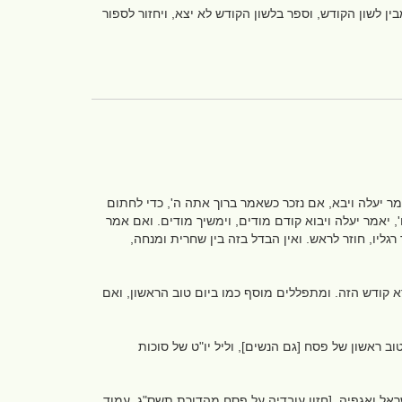
ן לשון הקודש, וספר בלשון הקודש לא יצא, ויחזור לספור
ר יעלה ויבא, אם נזכר כשאמר ברוך אתה ה', כדי לחתום
', יאמר יעלה ויבוא קודם מודים, וימשיך מודים. ואם אמר
רגליו, חוזר לראש. ואין הבדל בזה בין שחרית ומנחה,
א קודש הזה. ומתפללים מוסף כמו ביום טוב הראשון, ואם
טוב ראשון של פסח [גם הנשים], וליל יו"ט של סוכות
שראל ואגפיה. [חזון עובדיה על פסח מהדורת תשס"ג, עמוד