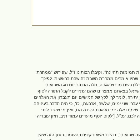
מימות תהיינה". וקיבלו רבותינו ז"ל, שפירוש "ממחרת
ם שהיו אומרים ממחרת השבת זה שבת בראשית. לפיכך
רלו) בשם מדרש אגדה, תלה הכתוב יום חג השבועות
ו ישראל בצאתם ממצרים שהם עתידים לקבל התורה לסוף
יתירה, לומר לך, לקץ של חמישים יום תעבדון את האלהים
 עברו שני ימים, שלשה, ארבעה, וכו', כי היה הדבר בעיניהם
 שימים אלה ימי מלאכת השדה הם, ואין מי שיגיד לבני
כם. עכ"ל. [ילקוט יוסף מועדים עמוד תיב. חזון עובדיה
 שבועות", דהיינו משעת קצירת העומר, בזמן הזה שאין