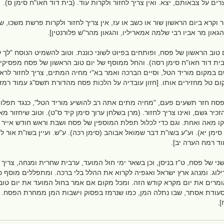
ים על צבאותם, יצא. ואין צריך לחזור ולקרות עוד. (בית דוד חאו"ח סימן ס).
 וקרא ביום הראשון שור או כשב או עז, אין צריך לחזור ולקרות פרשת משכו, 
הגאון מר אביו רבי שלמה אמאריליו, והגאון מהר"ש פלורנטין].
ם טוב הראשון של פסח, ופותחים בפיוט לשוני כוננת. וטוב להשמיט הנוסח "לך
בית דוד חאו"ח סימן רסה). והחל ממוסף של יום טוב הראשון של פסח מפסיקים
 במקום מוריד הטל, וסיים הברכה ואמר בא"י מחיה המתים, צריך לחזור לר
 טל מחזירים אותו. [חזון עובדיה על הלכות פסח מהדורת תשס"ג עמוד רמז]
 פסח חזר תשעים פעם, "מחיה מתים אתה רב להושיע מוריד הטל", כנגד תפלו
כיר גשם, ואינו צריך לחזור. (מרן בשלחן ערוך סימן קיד ס"ט). וטוב שיחזור 
ו מאה ואחת. וגם כדי לכלול תפלת המוספין של פסח ושבת וראש חודש אייר שב
סימן יא). וע"ע בשו"ת דבר שמואל אבוהב (סימן רכה). ע"ש. ועיין בשו"ת אור לי
וד רמח הערה יב].
ני של פסח, ט"ז בניסן, וכן בשאר ימי חול המועד, ערבית שחרית ומנחה, צריך 
לוג. ומנהג ארץ ישראל ואגפיה לקרוא את ההלל בלי ברכה. ומתפללים מוסף כמ
ומרים את יום מקרא קודש הזה. ומכל מקום אם אמר בחול המועד את יום טוב מ
 סעודת אסתר, שבו נתלה המן, כמו שנרמז בפסוק וישבות המן ממחרת הפסח. (ש
].