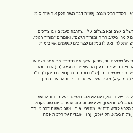
שאין הסדר הנ"ל מעכב. [שו"ת דבר משה חלק א חאו"ח סימן
 לשלום גשם ובא בשלום טל", שהרבה פעמים אנו צריכים
 לומר "משיב הרוח ומוריד הגשם", ואומרים "מוריד הטל".
אש התפלה. ואפילו במקום שצריכים לגשמים אף בימות
.
ת של שלשים יום, מכאן ואילך אם נסתפק אם אמר גשם או
מאה ואחת פעמים, כעין מה שאמרו בחגיגה (ט:) אינו דומה
תוך שלשים יום. [שו"ת חתם סופר (חאו"ח סימן כ). וכ"כ
 (סימן קיא) מה שהשיב על זה. ודו"ק. וראה עוד בחזון
לומר יעלה ויבא, ואם לא אמרו וסיים תפלתו חוזר לראש
ו ביו"ט הראשון, אלא שביום טוב אומרים יום טוב מקרא
קרא קודש הזה אין מחזירין אותו. וטוב לעשות דבר מיוחד
ל"ה מג"א, חק יעקב). [חזון עובדיה על הלכות פסח