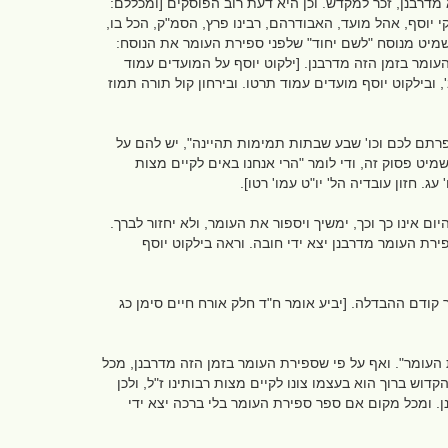
מדרבנן, זכר למקדש. וכן היא דעת רוב הפוסקים [ומכללם:
קי יוסף, אהל מועד, האבודרהם, רבינו פרץ, הסמ"ק, הכל בו,
השמיט מנוסח "לשם יחוד" שלפני ספירת העומר את הנוסח:
ומר בזמן הזה מדרבנן. [ילקוט יוסף על המועדים עמוד
ובילקוט יוסף מועדים עמוד תרטו. ובירחון קול תורה תמוז
פרתם לכם וכו' שבע שבתות תמימות תהיינה", יש להם על
יט פסוק זה, ודי לומר "הרי אנחנו באים לקיים מצות
עג. חזון עובדיה הל' יו"ט עמו' רטו].
ם אינו כך וכך, ימשיך ויספור את העומר, ולא יחזור לברך.
ירת העומר מדרבנן יצא ידי חובה. וראה בילקוט יוסף
קודם ההבדלה. [יביע אומר ח"ד חלק אורח חיים סימן כג
ת העומר". ואף על פי שספירת העומר בזמן הזה מדרבנן, מכל
דוש ברוך הוא בעצמו צונו לקיים מצות רבותינו ז"ל, ולכן
נן. ומכל מקום אם ספר ספירת העומר בלי ברכה יצא ידי