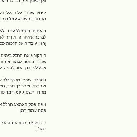
ואף לענין אמן דברכות יש 
ג יחיד שבירך על ההלל, ו
מהדורת תשס"ג עמו' רמ ה
ד אם סיים ההלל עד כי לע
לברכה שאחריה, אין זה לעי
[חזון עובדיה על הלכות פ
ה הקורא את ההלל בימים ש
שבירך בנוסח לגמור את ההל
אבל לא יברך שוב לפניה ו
ו ספרדי שאינו מברך כלל 
ואהבתי, ואחר כך נזכר, חיי
מהדו' תשס"ג עמ' רמד סוף
ז אם פסק באמצע ההלל אפיל
פסח עמוד רמ].
ח ספק אם קרא את ההלל, ספ
רמד].