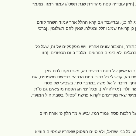
ת. [חזון עובדיה פסח מהדורת שנת תשס"ג עמוד רמה. מאמר
ילה כ:). ובדיעבד אם קרא ההלל אחר עמוד השחר קודם
 כן קריאת שמע והלל ומגילה, שאין להם תשלומין. [ברכי
רה, והצבור עונים אחריו. ויש מפקפקים על זה, שעל כל
ברגלים ולא בימים הנוראים, מלבד ביום הכפורים. [חזון
 הראשון של פסח בפרשת בא, משכו וקחו לכם צאן
שת בא, קדש לי כל בכור. ביום הרביעי בפרשת משפטים, אם
ך, וידבר ה' אל משה במדבר סיני. בשביעי של פסח
יולד. (מגילה לא.). ובכל ימי חג הפסח מוציאים גם ס"ת
חמישי שאז מקדימים לקרוא פרשת "פסול" בשבת חול המועד,
על הלכות פסח עמוד רמז. יביע אומר חלק ט' אורח חיים
ו כל בני ישראל, ולא סיים הפסוק שאחריו שמסיים הוציא