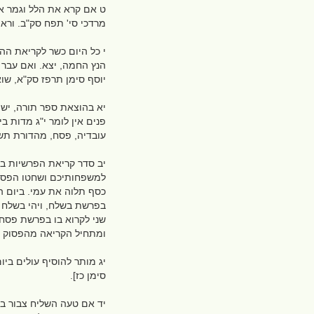
ט אם קרא את הלל וגמר או
מרדכי סי' תפח סק"ב. ורא
י כל היום כשר לקריאת ה
הנץ החמה, יצא. ואם עבר י
יוסף סימן תרפז סק"א, שו
יא בהוצאת ספר תורה, יש 
פנים אין לומר י"ג מדות בי
עובדיה, פסח, מהדורת תש
יב סדר קריאת הפרשיות ב
למשפחותיכם ושחטו הפסח. 
כסף תלוה את עמי. ביום ה
בפרשת בשלח, ויהי בשלח פ
שני לקרוא בו בפרשת פסח 
ומתחיל הקריאה מהפסוק "ר
יג מותר להוסיף עולים ביו
סימן כז].
יד אם טעה השליח צבור ביו