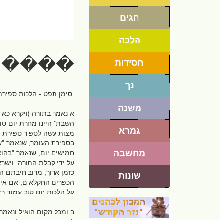
חגים
הלכה
�����
חסידות
נך
סימן תפט - הלכות ספירת
משנה
א נאמר בתורה (ויקרא כא 
השבת" היינו מחרת יום ט
גמרא
מצות עשה לספור ספירת הע
בספירת העומר, שנאמר "ש
מחשבה
חמישים יום, שנאמר "בהוצ
על ידי קבלת התורה. וישרא
כזמן ארוך, מרוב חיבתם הג
שונות
הכפרים החקלאים, אם אייר 
על הלכות יום טוב עמוד רי
ב ומכל מקום הואיל ונאמר