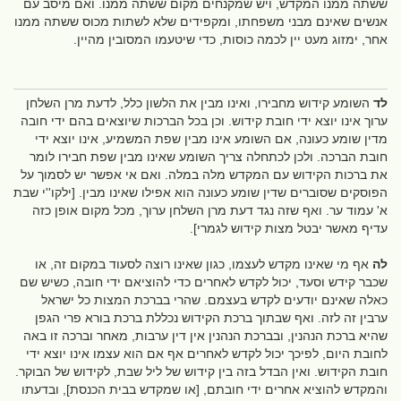
ששתה ממנו המקדש, ויש שמקנחים מקום ששתה ממנו. ואם מיסב עם
אנשים שאינם מבני משפחתו, ומקפידים שלא לשתות מכוס ששתה ממנו
אחר, ימזוג מעט יין לכמה כוסות, כדי שיטעמו המסובין מהיין.
לד
השומע קידוש מחבירו, ואינו מבין את הלשון כלל, לדעת מרן השלחן
ערוך אינו יוצא ידי חובת קידוש. וכן בכל הברכות שיוצאים בהם ידי חובה
מדין שומע כעונה, אם השומע אינו מבין שפת המשמיע, אינו יוצא ידי
חובת הברכה. ולכן לכתחלה צריך השומע שאינו מבין שפת חבירו לומר
את ברכות הקידוש עם המקדש מלה במלה. ואם אי אפשר יש לסמוך על
הפוסקים שסוברים שדין שומע כעונה הוא אפילו שאינו מבין. [ילקו''י שבת
א' עמוד ער. ואף שזה נגד דעת מרן השלחן ערוך, מכל מקום אופן כזה
עדיף מאשר יבטל מצות קידוש לגמרי].
לה
אף מי שאינו מקדש לעצמו, כגון שאינו רוצה לסעוד במקום זה, או
שכבר קידש וסעד, יכול לקדש לאחרים כדי להוציאם ידי חובה, כשיש שם
כאלה שאינם יודעים לקדש בעצמם. שהרי בברכת המצות כל ישראל
ערבין זה לזה. ואף שבתוך ברכת הקידוש נכללת ברכת בורא פרי הגפן
שהיא ברכת הנהנין, ובברכת הנהנין אין דין ערבות, מאחר וברכה זו באה
לחובת היום, לפיכך יכול לקדש לאחרים אף אם הוא עצמו אינו יוצא ידי
חובת הקידוש. ואין הבדל בזה בין קידוש של ליל שבת, לקידוש של הבוקר.
והמקדש להוציא אחרים ידי חובתם, [או שמקדש בבית הכנסת], ובדעתו