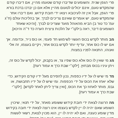
פרי הגפן שנית. והשומעים שדיברו קודם שטעמו מהיין, אם דיברו קודם
שהמקדש טעם, אינם יכולים לטעום מהיין אלא אם כן יברכו ברכת בורא
פרי הגפן, אבל אין זה לעיכובא ויצאו ידי חובת קידוש. ואם דיברו אחר
שהמקדש טעם, יש אומרים שאינם צריכים לברך. אך בהליכות עולם (ח''ג
עמ' כד טור ב) הביא מהאוהל מועד שצריכים לברך. [והיכא שאחד
השומעים דיבר, ראה בילקו''י על הלכות ציצית הערה כד ד''ה והיכא].
מב
מותר לקדש בכוס העשוי לשימוש חד פעמי, או כוס נייר, וכדומה. אך
אם יש לו כוס אחר, עדיף יותר לקדש בכוס אחר, ויקיים בעצמו, זה אלי
ואנוהו, התנאה לפניו במצות.
מג
מי שאין לו כוס אלא כוס שפיו צר, או בקבוק, יכול לקדש על כוס זה,
ויתן עיניו בכוס מבחוץ. [ילקו''י שבת כרך א עמוד רעח].
מד
מי שיש לו על ידיו כפפות, נכון להסירם מעל ידיו קודם הקידוש, כדי
שלא יאחז את הכוס על ידי הכפפות. ומי שיש לו על ידיו תחבושת, או
גבס, מותר לאחוז כך את הכוס, [ואין צריך ליתן לאחר לקדש]. [ילקו''י
שבת כרך א עמוד רעח].
מה
הרוצה לצאת ידי חובת קידוש ששומע מאחר, על ידי תנאי, שיכוין
השומע שאם יהיה לו יין לקדש בעצמו אינו רוצה לצאת ידי חובה בקידוש
מדין שומע כעונה, ואם לא יהיה לו יין, הוא מכוין לצאת, רשאי לעשות