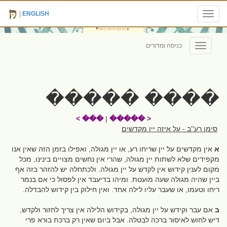
|
ENGLISH
Toggle
navigation
כניסה ומדורים
Toggle
navigation
���� �����
��� >
|
< �����
סימן רע''ב - על איזה יין מקדשים
א
אין מקדשים על יין שריחו רע, או יין מגולה, ואפילו בזמן הזה שאין אנו
מקפידים שלא לשתות יין מגולה, שהרי אין נחשים מצויים בינינו, מכל
מקום לענין קידוש אין לקדש על יין מגולה. ולכתחלה יש להזהר בזה אף
ביין שהיה מגולה שעה מועטת. ומיהו בדיעבד אין לפסול כי אם בנמר
ריחו וטעמו, או שעבר עליו לילה אחד. ואין חילוק בין קידוש להבדלה.
ב
אם עבר וקידש על יין מגולה, בקידוש הלילה אין צריך לחזור ולקדש,
דיש לחוש לאיסור ברכה לבטלה. אבל ביום שאין רק ברכת בורא פרי