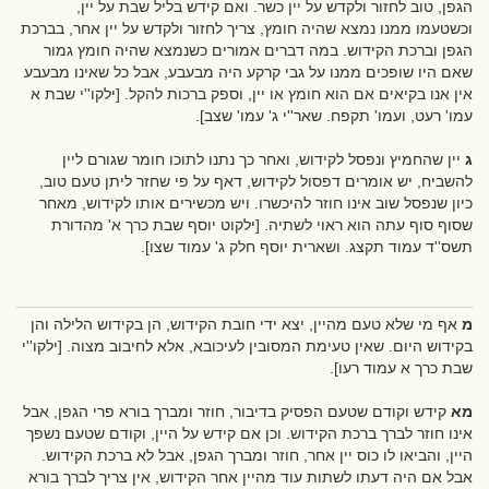
הגפן, טוב לחזור ולקדש על יין כשר. ואם קידש בליל שבת על יין,
וכשטעמו ממנו נמצא שהיה חומץ, צריך לחזור ולקדש על יין אחר, בברכת
הגפן וברכת הקידוש. במה דברים אמורים כשנמצא שהיה חומץ גמור
שאם היו שופכים ממנו על גבי קרקע היה מבעבע, אבל כל שאינו מבעבע
אין אנו בקיאים אם הוא חומץ או יין, וספק ברכות להקל. [ילקו''י שבת א
עמו' רעט, ועמו' תקפח. שאר''י ג' עמו' שצב].
ג
יין שהחמיץ ונפסל לקידוש, ואחר כך נתנו לתוכו חומר שגורם ליין
להשביח, יש אומרים דפסול לקידוש, דאף על פי שחזר ליתן טעם טוב,
כיון שנפסל שוב אינו חוזר להיכשרו. ויש מכשירים אותו לקידוש, מאחר
שסוף סוף עתה הוא ראוי לשתיה. [ילקוט יוסף שבת כרך א' מהדורת
תשס''ד עמוד תקצג. ושארית יוסף חלק ג' עמוד שצו].
מ
אף מי שלא טעם מהיין, יצא ידי חובת הקידוש, הן בקידוש הלילה והן
בקידוש היום. שאין טעימת המסובין לעיכובא, אלא לחיבוב מצוה. [ילקו''י
שבת כרך א עמוד רעו].
מא
קידש וקודם שטעם הפסיק בדיבור, חוזר ומברך בורא פרי הגפן, אבל
אינו חוזר לברך ברכת הקידוש. וכן אם קידש על היין, וקודם שטעם נשפך
היין, והביאו לו כוס יין אחר, חוזר ומברך הגפן, אבל לא ברכת הקידוש.
אבל אם היה דעתו לשתות עוד מהיין אחר הקידוש, אין צריך לברך בורא