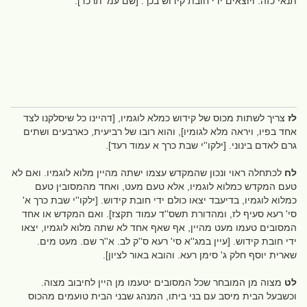
תנאי כזה. ויוצאים ידי חובת קידוש בכך. [שם עמ' תרכד].
לז
צריך לשתות מכוס של קידוש כמלא לוגמיו, [דהיינו כל שיסלקנו לצד
אחד בפיו, ויראה מלא לגומיו], והוא רובו של רביעית, כארבעים ושתים
גרם לאדם בינוני. [ילקו''י שבת כרך א עמוד רעד].
לח
לכתחלה ראוי ונכון שהמקדש עצמו ישתה מהיין מלוא לוגמיו. ואם לא
טעם המקדש כמלוא לוגמיו, אלא טעם מעט, ואחד מהמסובין טעם
כמלוא לוגמיו, בדיעבד יצאו כולם ידי חובת קידוש. [ילקו''י שבת כרך א'
סי' רעא סעיף לז, ומהדורת תשס''ד עמוד תקצז]. ואם המקדש או אחד
המסובים טעמו מעט מהיין, אף שאף אחד לא שתה מלוא לוגמיו, יצאו
ידי חובת קידוש. [עיין במג''א סי' רעא ס''ק לב. א''ר שם. מעט מים.
שארית יוסף חלק ג' סימן רעא. והובא באור לציון].
לט
מצוה מן המובחר שכל המסובים יטעמו מן היין לחיבוב מצוה.
וכשבעל הבית מיסב עם בני ביתו, המנהג שבני הבית טועמים מהכוס