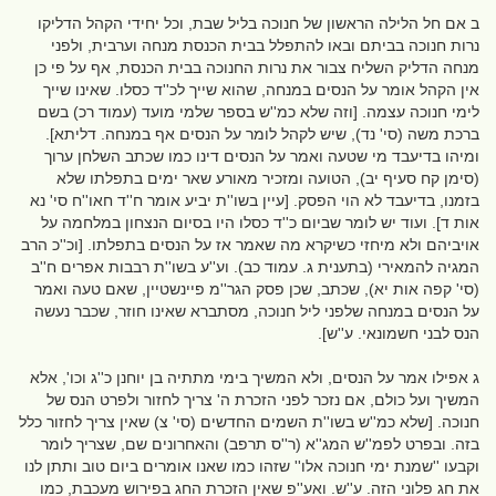
ב אם חל הלילה הראשון של חנוכה בליל שבת, וכל יחידי הקהל הדליקו
נרות חנוכה בביתם ובאו להתפלל בבית הכנסת מנחה וערבית, ולפני
מנחה הדליק השליח צבור את נרות החנוכה בבית הכנסת, אף על פי כן
אין הקהל אומר על הנסים במנחה, שהוא שייך לכ''ד כסלו. שאינו שייך
לימי חנוכה עצמה. [וזה שלא כמ''ש בספר שלמי מועד (עמוד רכ) בשם
ברכת משה (סי' נד), שיש לקהל לומר על הנסים אף במנחה. דליתא].
ומיהו בדיעבד מי שטעה ואמר על הנסים דינו כמו שכתב השלחן ערוך
(סימן קח סעיף יב), הטועה ומזכיר מאורע שאר ימים בתפלתו שלא
בזמנו, בדיעבד לא הוי הפסק. [עיין בשו''ת יביע אומר ח''ד חאו''ח סי' נא
אות ד]. ועוד יש לומר שביום כ''ד כסלו היו בסיום הנצחון במלחמה על
אויביהם ולא מיחזי כשיקרא מה שאמר אז על הנסים בתפלתו. [וכ''כ הרב
המגיה להמאירי (בתענית ג. עמוד כב). וע''ע בשו''ת רבבות אפרים ח''ב
(סי' קפה אות יא), שכתב, שכן פסק הגר''מ פיינשטיין, שאם טעה ואמר
על הנסים במנחה שלפני ליל חנוכה, מסתברא שאינו חוזר, שכבר נעשה
הנס לבני חשמונאי. ע''ש].
ג אפילו אמר על הנסים, ולא המשיך בימי מתתיה בן יוחנן כ''ג וכו', אלא
המשיך ועל כולם, אם נזכר לפני הזכרת ה' צריך לחזור ולפרט הנס של
חנוכה. [שלא כמ''ש בשו''ת השמים החדשים (סי' צ) שאין צריך לחזור כלל
בזה. ובפרט לפמ''ש המג''א (ר''ס תרפב) והאחרונים שם, שצריך לומר
וקבעו ''שמנת ימי חנוכה אלו'' שזהו כמו שאנו אומרים ביום טוב ותתן לנו
את חג פלוני הזה. ע''ש. ואע''פ שאין הזכרת החג בפירוש מעכבת, כמו