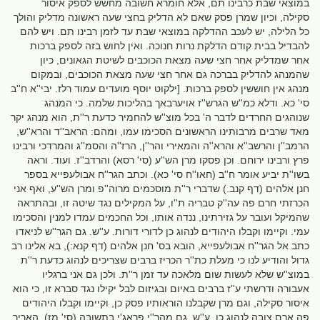
במוצאי שבת כרבינו תם, אלא חומרא חשובה מחשש לספק איסור
סקילה, וכיון שמרן פסק שאם לא הדליק בחצי שעה ראשונה מדליק והולך
כל הלילה, יש לעכב ההדלקה במוצאי שבת עד לזמן רבינו תם. ויש להם
להבדיל בבית קודם הדלקת נרות חנוכה. ואין לחוש בזה לספק ברכות
אחר שמדליק אחר חצי שעה מצאת הכוכבים לשיטת הגאונים, כיון
שהמנהג להדליק בברכה גם אחר חצי שעה מצאת הכוכבים, ובמקום
מנהג אין חוששין לספק ברכות. [ילקוט יוסף מועדים עמוד רלז. יבי''א ח''ב
סי' כא. ודלא כמ''ש הגרש''ז אויערבאך בהליכות שלמה. כי המנהג
שנוהגים החרדים לדבר ה' בכל מוצ''ש להחמיר כדעת ר''ת, הוא מנהג יקר
מאד שרבים מרבותינו הראשונים הסכימו עמו, ומהם: הראב''ד והרא''ש,
הרמב''ן והרשב''א והרא''ה והמאירי והר''ן, הרז''ה והסמ''ג והמרדכי ורבינו
פרץ ורבינו ירוחם. וכן פסקו מרן הש''ע (סי' רסא) והרדב''ז. ועוד. וראה
בשו''ת יביע אומר ח''ב (חאו''ח סי' כא). וכתב הגר''ח אבולעפייא בספר
חנן אלהים (דף קנב.) שדברי ר''ת מוסכמים מרוה''פ ומרן הש''ע, ואף אני
הכרזתי חרם פה עה''ק טבריה ת''ו, על המקילים נגד שיטה זו, ובהתראה
שהמיקל ועובר על גזירתינו, ננדה אותו, וכל החכמים עמדו למנין והסכימו
עמי. וקיימו וקבלו היהודים לנהוג כן לדורי דורות. ע''ש. גם הגר''ש לניאדו
כתב אל הגר''ח אבולעפייא, הובא בס' חנן אלהים (דף קנא:), בא אלינו רב
גדול והודיע לנו כי מעלת כת''ר הכריז ברבים שצריכים לנהוג כדעת ר''ת
במוצ''ש שלא לעשות שום מלאכה עד זמן ר''ת. ולכן גם אני ברגליו
אעבורה ודרשתי ע''ז ברבים באיום ובגיזום לבל יקילו נגד סברא זו, כי הוא
איסור סקילה, וגם מרן שקבלנו הוראותיו פסק כן, וקיימו וקבלו היהודים
פה ארם צובה לנהוג כן. ע''ש. גם מהר''י פראג'י בתשובה (סי' מז), האריך