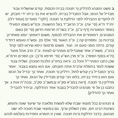
ב
פשט המנהג להדליק נר חנוכה בבית הכנסת, קודם שהשליח צבור
מבדיל על הכוס, אבל המבדיל בביתו, להוציא את בני ביתו ידי חובתן, יש
לו להקדים ההבדלה לפני הדלקת נר חנוכה. [ילקו''י מועדים (עמוד רלו).
יחו''ד ח''א (סי' עה). וכ''כ הראב''ד בעל ההשגות, וכמ''ש בשמו המעילי
בספר המאורות (דף ע''ג). וכ''כ בשו''ת תרומת הדשן (סי' ס) בשם
המנהגים, דמאחרים את ההבדלה לבסוף, משום דאפוקי יומא מאחרינן
(ברכות נב. ופסחים קה:). וכ''כ האגור (סי' אלף מ). ומש''ה טעמא דתדיר
קודם, נדחה מפני טעם זה. ועוד, משום פרסומי ניסא שיראו לפני קהל
בהכ''נ, משא''כ אחר שמבדילים ממהרים לצאת. וכ''כ הרב אהל מועד
(ח''א בסוף הספר). וכ''פ מרן הש''ע (סי' תרפא ס''ב). וכן הסכים הרמ''א,
שכן כתבו המהרי''ל והכל בו. וראה בחזו''ע הלכות חנוכה]. ושליח צבור
ששכח לומר בתפלת ערבית אתה חוננתנו, אם הוא נמצא בצבור, יאמר
ברוך המבדיל בין קודש לחול, וידליק נר חנוכה, ואחר כך יבדיל על הכוס.
ואם הוא ביחיד בביתו, בלאו הכי קודם מבדילין על הכוס, ואחר כך
מדליקין נר חנוכה. [ראה במג''א סק''א ובמשנ''ב סק''ב, ובכה''ח אות ג. אך
כתבנו כן על פי מנהגינו להבדיל בצבור אחר ההדלקה, וביחיד להבדיל
ואחר כך להדליק].
ג
הנוהגים בכל מוצאי שבת שלא לעשות מלאכה עד שיעור שעה וחומש,
כשיטת רבינו תם, ומרן השלחן ערוך, גם במוצאי שבת חנוכה לא ישנו
מנהגם, בדבר הדלקת נרות חנוכה. שאין זו חומרא וחסידות בעלמא לנהוג