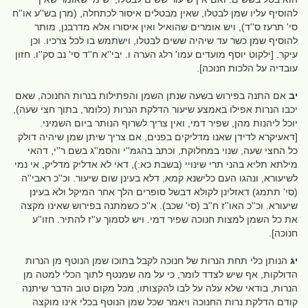
להוסיף עליו שמן לבטלו, שאין מבטלים איסור לכתחלה, (מרן בש''ע או''ח
סי' תרעז ס''ד), ויש אומרים שהואיל ואין איסורו אלא מדרבנן, מותר
להוסיף שמן כשר עד שיהיה ששים לבטלו, וישתמש בו לכל צרכיו. וכן
עיקר. [ילקוט יוסף מועדים עמו' רלג הערה ו. יבי''א ח''ד סי' נב סק''ו. חזון
עובדיה על הלכות חנוכה].
יב
אם התנה בפירוש בשעה שנתן השמן והפתילות בנרות החנוכה, שאם
יכבו הנרות אפילו באמצע שיעור הדלקת הנרות (כלומר, בתוך חצי שעה),
יוכל ליהנות מהן, שפיר דמי, ואין צריך לשרוף הנותר ביום השמיני.
[דאעיקרא לדידן שאנו מדליקים בפנים, אם צריך שיתן שמן שיהיה דולק
כל החצי שעה, שנוי במחלוקת, וכתב בהגמ''י והסמ''ג בשם ר''י, דהאי
מילתא תליא בהני תרי שינויי (בשבת כא:), דאי לא אדליק מדליק, אי נמי
לשיעורא, ונהגו העם כלישנא קמא, דלא בעינן שום שיעור. וכ''כ ראבי''ה
(סי' תתמג) דאזלינן לקולא דבשל סופרים הלך אחר המיקל ולא בעינן
שיעורא. וכ''כ האו''ז ח''ב (סי' שכב). א''כ כשמתנה בפירוש שאינו מקצה
את כל השמן למצות חנוכה שפיר דמי. ויש לסמוך ע''ז להתיר. חזו''ע
חנוכה].
יג
הנותן כלי תחת הנרות של חנוכה לקבל בתוכו שמן הנוטף מן הנרות
הדולקות, אף שיש לצדד לומר, כי על מה שמנטף לתוך הכלי למטה מן
הנרות, בודאי שלא עלה על לבו להקצותו, מכל מקום טוב הדבר שיתנה
קודם הדלקת נרות החנוכה ויאמר שכל שמן הנוטף בכלי אינו מוקצה