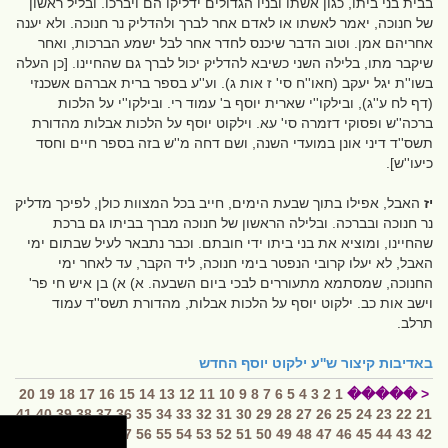
בבית בני ביתו, כגון אשתו ובניו הגדולים ידליקו הם ויברכו. ובליל ראשון
של חנוכה, יאמר לאשתו או לאדם אחר לברך ולהדליק נר חנוכה. ולא יענה
אחריהם אמן. וטוב הדבר שיכנס לחדר אחר לבל ישמע הברכות, ואחר
שיקבר מתו, בלילה השני כשיבא להדליק יכול לברך גם שהחיינו. [כן העלה
בשו''ת יגל יעקב (חאו''ח סי' ז אות ג). וע''ע בספר ברית אברהם אשכנזי
(דף לח ע''ג), ובילקו''י שארית יוסף ב' עמוד רי. ובילקו''י על הלכות
ברכה''ש ופסוקי דזמרה סי' עא. וילקוט יוסף על הלכות אבלות מהדורת
תשס''ד דיני אונן במועדי השנה, ושם דחה מ''ש בזה בספר חיים וחסד
כיעו''ש].
יז
האבל, אפילו בתוך שבעת הימים, חייב בכל המצוות כולן, לפיכך מדליק
נר חנוכה ובברכה. ובלילה הראשון של חנוכה מברך בביתו גם ברכת
שהחיינו, ומוציא את בני ביתו ידי חובתם. וכבר נתבאר לעיל שבתום ימי
האבל, לא יעלו קרובי הנפטר בימי חנוכה, ליד הקבר, עד לאחר ימי
החנוכה, שמסתמא מתעוררים לבכי ביום השבעה. א) א) בן איש חי פר'
וישב אות כב. ילקוט יוסף על הלכות אבלות, מהדורת תשס''ד עמוד
תרלב.
באדיבות
קיצור ש''ע ילקוט יוסף החדש
20
19
18
17
16
15
14
13
12
11
10
9
8
7
6
5
4
3
2
1
< �����
41
40
39
38
37
36
35
34
33
32
31
30
29
28
27
26
25
24
23
22
21
62
61
60
59
58
57
56
55
54
53
52
51
50
49
48
47
46
45
44
43
42