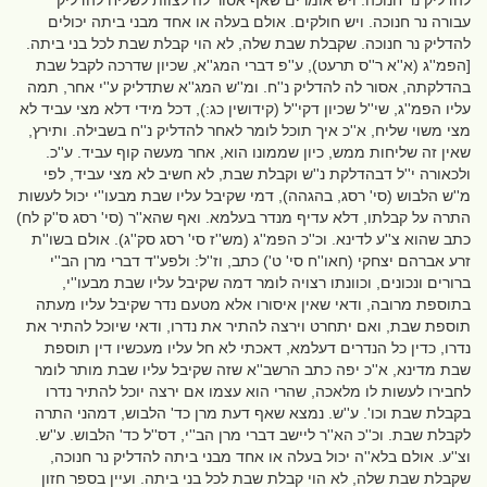
להדליק נר חנוכה. ויש אומרים שאף אסור לה לצוות לשליח להדליק
עבורה נר חנוכה. ויש חולקים. אולם בעלה או אחד מבני ביתה יכולים
להדליק נר חנוכה. שקבלת שבת שלה, לא הוי קבלת שבת לכל בני ביתה.
[הפמ''ג (א''א ר''ס תרעט), ע''פ דברי המג''א, שכיון שדרכה לקבל שבת
בהדלקתה, אסור לה להדליק נ''ח. ומ''ש המג''א שתדליק ע''י אחר, תמה
עליו הפמ''ג, שי''ל שכיון דקי''ל (קידושין כג:), דכל מידי דלא מצי עביד לא
מצי משוי שליח, א''כ איך תוכל לומר לאחר להדליק נ''ח בשבילה. ותירץ,
שאין זה שליחות ממש, כיון שממונו הוא, אחר מעשה קוף עביד. ע''כ.
ולכאורה י''ל דבהדלקת נ''ש וקבלת שבת, לא חשיב לא מצי עביד, לפי
מ''ש הלבוש (סי' רסג, בהגהה), דמי שקיבל עליו שבת מבעו''י יכול לעשות
התרה על קבלתו, דלא עדיף מנדר בעלמא. ואף שהא''ר (סי' רסג ס''ק לח)
כתב שהוא צ''ע לדינא. וכ''כ הפמ''ג (מש''ז סי' רסג סק''ג). אולם בשו''ת
זרע אברהם יצחקי (חאו''ח סי' ט') כתב, וז''ל: ולפע''ד דברי מרן הב''י
ברורים ונכונים, וכוונתו רצויה לומר דמה שקיבל עליו שבת מבעו''י,
בתוספת מרובה, ודאי שאין איסורו אלא מטעם נדר שקיבל עליו מעתה
תוספת שבת, ואם יתחרט וירצה להתיר את נדרו, ודאי שיוכל להתיר את
נדרו, כדין כל הנדרים דעלמא, דאכתי לא חל עליו מעכשיו דין תוספת
שבת מדינא, א''כ יפה כתב הרשב''א שזה שקיבל עליו שבת מותר לומר
לחבירו לעשות לו מלאכה, שהרי הוא עצמו אם ירצה יוכל להתיר נדרו
בקבלת שבת וכו'. ע''ש. נמצא שאף דעת מרן כד' הלבוש, דמהני התרה
לקבלת שבת. וכ''כ הא''ר ליישב דברי מרן הב''י, דס''ל כד' הלבוש. ע''ש.
וצ''ע. אולם בלא''ה יכול בעלה או אחד מבני ביתה להדליק נר חנוכה,
שקבלת שבת שלה, לא הוי קבלת שבת לכל בני ביתה. ועיין בספר חזון