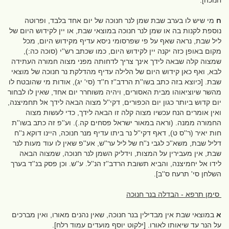
חנוכה].
ח
מי שיש לו בערב שבת שמן לנר חנוכה של יום אחד בלבד, ופרוטה
נוספת לקנות בה או שמן לנר חנוכה במוצאי שבת, או יין לקידוש היום של
ליל שבת, נראה שאף על פי שפרסומי ניסא עדיף מקידוש היום, מכל
מקום באופן כזה יקנה יין לקידוש היום, כמו שכתב רש''י (סוכה כה:),
שמצוה קלה שבאה לידך אינך צריך לדחותה מפני מצוה חמורה העתידה
לבא, ואף כאן קידוש היום של הלילה עדיף מהדלקת נר חנוכה של מוצאי
שבת. [כיוצא בזה כתב בשו''ת הרדב''ז ח''ד (סי' יג), אודות מי שהובטח לו
מהשר שיוציאוהו מבית האסורים, ויהיה משוחרר יום אחד, שאין לו לבחור
יום קדוש ביותר כגון יום הכפורים, דקי''ל מצוה הבאה לידך אל תחמיצנה,
ואין אומרים הנח עכשיו מצוה קלה זו הבאה לידך, כדי לעשות מצוה
החמורה ממנה. (וראה במאור ישראל פסחים קה.). וע''פ זה כתב בשו''ת
חות יאיר (ר''ס ט), דאף דקי''ל נר ביתו עדיף מנר חנוכה, היינו דוקא נ''ח
דליל שבת, משא''כ לגבי נ''ח של ליל ער''ש, אע''פ שאין לו עוד מעות לנר
שבת, אין מעבירין על המצות, וידליק השמן לנר חנוכה, שמצוה הבאה
לידו אל יחמיצנה, והביא תשובת הרדב''ז הנ''ל. ע''ש. וכן פסק בנ''ד בערך
השלחן סי' תרעח ס''ב].
סימן תרפא - הבדלה בנר חנוכה
א
במוצאי שבת אין מבדילין בנר חנוכה, שאין נהנים מאורו, ואין מברכים
על הנר עד שיאותו לאורו. [ילקוט יוסף מועדים עמוד רלח].