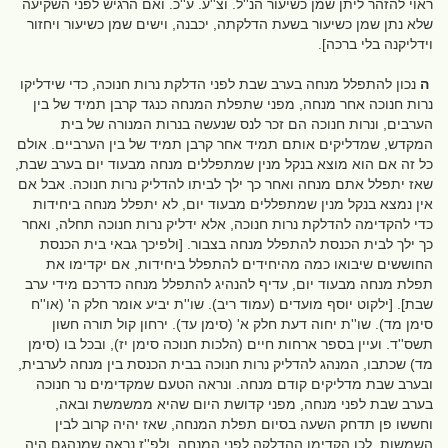
ראוי להזהר ליתן שמן כשיעור הנ''ל. וצ''ע. ע''כ. ואם הרגיש לפני השקיעה
שלא נתן שמן כשיעור בשעת הדלקתה, יכבנה, וישים שמן כשיעור ויחזור
וידליקנה בלי ברכה].
ה
נכון להתפלל מנחה בערב שבת לפני הדלקת נרות חנוכה, כדי שידליקו
נרות חנוכה אחר מנחה, מפני שתפלת המנחה כנגד קרבן תמיד של בין
הערבים, ונרות חנוכה הם זכר לנס שנעשה בנרות המנורה של בית
המקדש, שמדליקים אותם תמיד אחר קרבן תמיד של בין הערביים. אולם
כל זה אם הוא מוצא בנקל מנין שמתפללים מנחה מבעוד יום בערב שבת,
שאז יתפלל אתם מנחה ואחר כך ילך לביתו להדליק נרות חנוכה. אבל אם
אין נמצא בנקל מנין שמתפללים מבעוד יום, לא יתפלל מנחה ביחידות
כדי להקדימה להדלקת נרות חנוכה, אלא ידליק נרות חנוכה תחלה, ואחר
כך ילך לבית הכנסת להתפלל מנחה בצבור. [ולפיכך גבאי בית הכנסת
החוששים שיבואו כמה מהיחידים להתפלל ביחידות, אם יקדימו את
תפלת מנחה מבעוד יום, עדיף להנהיג להתפלל מנחה כדרכם מידי ערב
שבת]. [ילקוט יוסף מועדים (עמוד ריב). שו''ת יביע אומר חלק ה' (או''ח
סימן מד). שו''ת יחוה דעת חלק א' (סימן עד). ירחון קול תורה חשון
תשס''ד. ועיין בספר ארחות חיים (הלכות חנוכה סימן יז), ובכל בו (סימן
מד) שכתבו, המנהג להדליק נרות חנוכה בבית הכנסת בין מנחה לערבית,
ובערב שבת מדליקים קודם מנחה. ונראה הטעם שמקדימים נר חנוכה
בערב שבת לפני מנחה, מפני קדושת היום שהיא ממשמשת ובאה,
וחששו פן תדחק השעה בסיום תפלת המנחה, שאז יהיה קרוב לבין
השמשות. לכן הקדימו ההדלקה לפני המנחה. ולפ''ז נראה שמנהגם היה