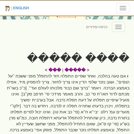
|
ENGLISH
Toggle
navigation
כניסה ומדורים
Toggle
navigation
���� �����
��� >
|
< �����
ו
אם טעה בהלכה, ואחר שסיים התפלה חזר להתפלל מפני ששכח ''על
הנסים'', ושוב נזכר שלפי הדין אינו צריך לחזור, צריך להפסיק מיד, אפילו
באמצע הברכה. ויאמר ''ברוך שם כבוד מלכותו לעולם ועד''. [כ''כ בשו''ת
מכתם לדוד חאו''ח סי' כב. והרב מאמר מרדכי סי' תרפב סק''ב]. ואינו
מועיל שיסיים תפלתו על דעת תפלת נדבה. אבל בערבית ימשיך
בתפלתו, ויכוין בדעתו שתהיה תפלה זו לנדבה, ויחדש בה דבר. [ילקו''י
מועדים עמ' רלט. יבי''א ח''א (סי' כב אות טו). ואינו יכול לסיים תפלתו
בתורת נדבה, כיון שהתחיל להתפלל אדעתא דתפלת חובה, כמ''ש מרן
בש''ע (סי' קז ס''א), שאם התחיל להתפלל, מפני שחשב שעדיין לא
התפלל, ובאמצע תפלתו נזכר שכבר התפלל, פוסק אפי' באמצע ברכה.