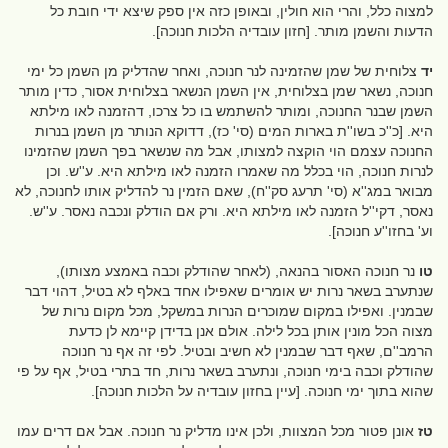
למצוה כלל, והרי הוא חולין, ובאופן כזה אין ספק שיצא ידי חובת כל
הדעות והשמן מותר. [חזון עובדיה הלכות חנוכה].
יד
צלוחית של שמן שהזמינה לנר חנוכה, ואחר שהדליק מן השמן כל ימי
חנוכה, נשאר שמן בצלוחית, אין השמן הנשאר בצלוחית אסור, כדין מותר
השמן שבנר החנוכה, ומותר להשתמש בו כל צרכו, דהזמנה לאו מילתא
היא. [כ''כ בשו''ת בארות המים (סי' כז), דדוקא הנותר מן השמן בנרות
החנוכה עצמם הוי הוקצה למצותו, אבל מה שנשאר בפך השמן שהזמינו
לנרות חנוכה, הוי בכלל מה שאמרו הזמנה לאו מילתא היא. ע''ש. וכן
מבואר במג''א (סי' תרעג סק''ח), שאם הזמין נר להדליק אותו לחנוכה, לא
נאסר, דקי''ל הזמנה לאו מילתא היא. ורק אם הודלק ונכבה נאסר. ע''ש.
וע' בחזו''ע חנוכה].
טו
נר חנוכה האסור בהנאה, (לאחר שהודלק וכבה באמצע מצותו),
שנתערב בשאר נרות יש אומרים שאפילו אחד באלף לא בטיל, דהוי דבר
שבמנין. ואפילו במקום שמוכרים הנרות במשקל, מכל מקום נרות של
מצוה הכל מונין אותן בכל לילה. אולם אנן בדידן קיימא לן כדעת
הרמב''ם, שאף דבר שבמנין לא חשיב ובטיל. לפי זה אף נר חנוכה
שהודלק וכבה בימי חנוכה, ונתערב בשאר נרות, חד בתרי בטיל, אף על פי
שהוא בתוך ימי חנוכה. [עיין בחזון עובדיה על הלכות חנוכה].
טז
אונן פטור מכל המצוות, ולכן אינו מדליק נר חנוכה. אבל אם דרים עמו