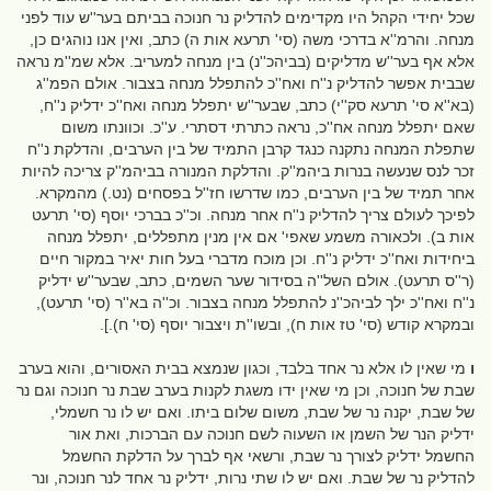
שכל יחידי הקהל היו מקדימים להדליק נר חנוכה בביתם בער''ש עוד לפני
מנחה. והרמ''א בדרכי משה (סי' תרעא אות ה) כתב, ואין אנו נוהגים כן,
אלא אף בער''ש מדליקים (בביהכ''נ) בין מנחה למעריב. אלא שמ''מ נראה
שבבית אפשר להדליק נ''ח ואח''כ להתפלל מנחה בצבור. אולם הפמ''ג
(בא''א סי' תרעא סק''י) כתב, שבער''ש יתפלל מנחה ואח''כ ידליק נ''ח,
שאם יתפלל מנחה אח''כ, נראה כתרתי דסתרי. ע''כ. וכוונתו משום
שתפלת המנחה נתקנה כנגד קרבן התמיד של בין הערבים, והדלקת נ''ח
זכר לנס שנעשה בנרות ביהמ''ק. והדלקת המנורה בביהמ''ק צריכה להיות
אחר תמיד של בין הערבים, כמו שדרשו חז''ל בפסחים (נט.) מהמקרא.
לפיכך לעולם צריך להדליק נ''ח אחר מנחה. וכ''כ בברכי יוסף (סי' תרעט
אות ב). ולכאורה משמע שאפי' אם אין מנין מתפללים, יתפלל מנחה
ביחידות ואח''כ ידליק נ''ח. וכן מוכח מדברי בעל חות יאיר במקור חיים
(ר''ס תרעט). אולם השל''ה בסידור שער השמים, כתב, שבער''ש ידליק
נ''ח ואח''כ ילך לביהכ''נ להתפלל מנחה בצבור. וכ''ה בא''ר (סי' תרעט),
ובמקרא קודש (סי' טז אות ח), ובשו''ת ויצבור יוסף (סי' ח).].
ו
מי שאין לו אלא נר אחד בלבד, וכגון שנמצא בבית האסורים, והוא בערב
שבת של חנוכה, וכן מי שאין ידו משגת לקנות בערב שבת נר חנוכה וגם נר
של שבת, יקנה נר של שבת, משום שלום ביתו. ואם יש לו נר חשמלי,
ידליק הנר של השמן או השעוה לשם חנוכה עם הברכות, ואת אור
החשמל ידליק לצורך נר שבת, ורשאי אף לברך על הדלקת החשמל
להדליק נר של שבת. ואם יש לו שתי נרות, ידליק נר אחד לנר חנוכה, ונר