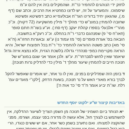
לחזק ידי הנוהגים להחמיר כר''ת. ושהמקילים בזה אין להם ע''מ
שיסמוכו. והמערער על זה, יש לדונו כמחטיא את הרבים, וכתב שם (דף
מ.), שהגאון יחיד בדורינו הגר''ח אבולעפייא כתב דפשיטא ופשיטא
שחובה להמתין במוצ''ש כדי מהלך ד' מילין מהשקיעה (72 דקות). וכ''כ
מהר''י אלבעלי בספרו קהלת יעקב (דף סח:). וע''ע בשו''ת חתם סופר
(חאו''ח סי' פ) שמנהגם כדברי ר''ת בהחלט. וכ''כ רעק''א בתשובה,
הובאה בס' אגרת סופרים (סי' מז עמוד נו) ע''ש. ובאגרות החזו''א (ח''א
סי' מא) כתב פשטה ההוראה להחמיר כד' ר''ת בכל תפוצות ישראל, והיא
הוראה מקויימת כמפי סנהדרי גדולה בלשכת הגזית, ולא נמצא איזה גדול
שיאמר שאין לחוש לסברתר''ת. ע''ש. ולכן אומר אני שגם במוצ''ש של
חנוכה חייבים להמתין שיעור מהלך ד' מילין כדי להדליק נרות חנוכה].
ד
בזמן הזה שמדליקים בפנים, ואין לו נר אחר, יש אומרים שאפשר להקל
לברך בורא מאורי האש על נר חנוכה, בשעת הדחק. [ילקו''י מועדים עמ'
רלח. שו''ת יביע אומר ח''ד סי' כד אות ה']
באדיבות
קיצור ש''ע ילקוט יוסף החדש
יא
הנותר ביום השמיני של חנוכה מן השמן הצריך לשיעור ההדלקה, אין
להשתמש בו לצורך חול, אלא עושה לו מדורה בפני עצמו, ושורפו, מפני
שהוקצה למצותו. ואם נתערב בשמן כשר אחר, אם יש ששים כנגדו, הרי
הוא בטל בששים. ואם אין שיעור ששים לבטלו, יש מי שאומר שאין