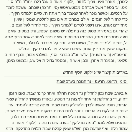
לצורך, מאחר ואינו צריך לחזור. [ילקו''י מועדים עמ' רלח. יחו''ד ח''ה סי'
מט. וע' בספר אשל אברהם מבוטשאטש (סי' תרצה) שכתב, ששכח לומר
על הנסים, וכאשר נזכר לאחר שאמר ברוך אתה ה', סיים ''למדני חקיך'',
כדי לחזור לעל הנסים. אולם במחכ''ת אינו נכון להלכה, שמכיון שאין
מחזירים אותו, אינו רשאי לסיים ''למדני חקיך'', כדי לחזור לעל הנסים.
שהרי גם באמירת פסוק כזה בתפלה יש משום הפסק, ורק במקום שאם
טעה מחזירים אותו, הסכימו הפוסקים שאם נזכר לאחר שאמר ברוך אתה
ה', יסיים ''למדני חקיך'', משום שזה יותר קל מברכה לבטלה, משא''כ
במקום שאין מחזירין אותו, שאינו רשאי לומר למדני חקיך. וכמ''ש
הריטב''א (ריש תענית). ע''ש. וכ''כ בברכי יוסף, ובשלמי צבור, ובכף החיים
פלאג'י, ובמנחת אהרן, ובבן איש חי, ובספר גדולות אלישע, ובמעט מים].
באדיבות קיצור ש''ע ילקוט יוסף החדש
סימן תרעט, תרעפ - נר חנוכה בערב שבת
א
בערב שבת נכון להדליק נר חנוכה תחלה ואחר כך נר שבת, ואם הזמן
דחוק, די בהדלקת נר אחד למצות נר חנוכה, ובעודו ממשיך להדליק שאר
הנרות, תוכל האשה לברך ולהדליק נרות שבת, ואינה צריכה להמתין עד
שיסיים הדלקת כל הנרות. ויזהר לתת הנרות במקום מתאים מערב שבת,
באופן שהרוח לא תכבה אותם בליל שבת בעת פתיחת וסגירת הדלת,
ונוהגים שלא לומר ''במה מדליקין'' בערב שבת חנוכה. [ילקו''י מועדים
עמוד רלה. ואף שדעת מרן הש''ע שאין קבלת שבת תלויה בהדלקה, מ''מ