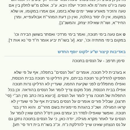
טעה ביו''ט וחוה''מ ולא הזכיר יעלה ויבא. ע''כ. אולם מ''ש לחלק בין אם
טעה והזכיר מאורע שאר ימים שלא בזמנו, אם אמרו במקומו, או שלא
במקומו, אין לו יסוד בהלכה, ואין כן דעת המהר''ח אבולעפייא, ומרן
החיד''א, ושו''ת שאילת יצחק, והמשנ''ב].
ט
אם טעה בימי חנוכה, ואמר בימי מרדכי ואסתר בשושן הבירה וכו'
במקום בימי מתתיה וכו', יצא. [ע' בשו''ת יביע אומר ח''ד סי' נא אות ד].
באדיבות
קיצור ש''ע ילקוט יוסף החדש
סימן תרפב - על הנסים בחנוכה
א בערבית ליל חנוכה, אומרים ''ועל הנסים'' בתפלה, אף על פי שלא
הספיקו להדליק נר חנוכה בביתם, ורק הדליקו נר חנוכה בבית הכנסת,
ואפילו מתפללים לפני שקיעת החמה, שעדיין לא הדליקו נרות חנוכה
אפילו בבית הכנסת, מכל מקום צריך לומר ועל הנסים בהודאה. וכן בכל
התפלות של חנוכה צריך לומר ועל הנסים. [כיוצא בזה כתב מרן הב''י (סי'
תרצג), שבליל פורים אומרים על הנסים בערבית אף על פי שעדיין לא
קראו המגילה. ושכ''כ בהגהת מיימוניות בשם מהר''ם. והוא הדין בנר
חנוכה. ואפשר שאפילו לסדר רב עמרם גאון דס''ל התם שאין לומר על
הנסים עד לאחר מקרא מגילה, יודה כאן, כי על הנסים בחנוכה נתקן גם
על נס הנצחון שאינו שייך להדלקת נ''ח. וכ''כ בשו''ת בית דוד סי' תע].