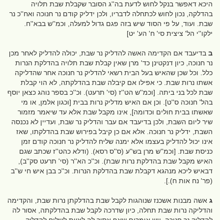
היכא דאפשר בנקל לחוש לדעת בה''ג הסובר שקבלת שבת תלויה
בהדלקה, נכון לחוש לכתחלה לדבריו, ולכן ידליק קודם נר חנוכה ואח''כ נר
שבת. ועוד, על פי הסוד שיש בזה פגם גדול למעלה, וכמ''ש בבא''ח.
ילקו''י הל' ציצית סי' ח' הע' יט]
ב
בדיעבד אם הקדימה האשה להדליק נר שבת, יכולה להדליק לאחר מכן
נר חנוכה, כיון דנקטינן כד' מרן שאין קבלת שבת תלויה בהדלקת הנרות
כלל. וכל שכן שהאיש בעל הבית רשאי להדליק נר חנוכה אחר שהדליקה
אשתו נרות שבת. כי אפילו אם קיבלה שבת בהדלקתה, לא הוי קבלת
שבת לכל בני ביתה. [וכמ''ש הט''ז (סי' תרעט). וכ''כ בספר נוהג כצאן יוסף
בהל' חנוכה ס''ט]. וכן אם האיש מדליק נרות בבית [וכגון אלמן, או מי
שאשתו בבית חולים וכדומה], אינו מקבל שבת אלא עד שיאמר מזמור
שיר ליום השבת, ולכן בדיעבד אם עבר והדליק נר שבת, ועדיין לא נכנסה
השבת, ידליק נר חנוכה. אלא אם כן קיבל בפירוש שבת בהדלקתו, שאז
אינו יכול להדליק בעצמו אלא ימנה שליח להדליק נר חנוכה קודם זמן
כניסת שבת. [וכמ''ש מרן בש''ע (ס''ס רסא). (ודלא כהט''ז שכתב שגם
האיש מקבל שבת בהדלקת נרות שבת). וכ''כ הא''ר (סי' תרעט סק''ב),
דבאיש ליכא מנהגא דקבלת שבת בהדלקת הנרות. וכ''כ בבן איש חי ש''ב
(פר' נח אות ח).].
ג
אשה מבנות אשכנז שנוהגות לקבל שבת בהדלקתן נרות שבת, והקדימה
והדליקה נרות שבת תחלה, כיון שדרכה לקבל שבת בהדלקתה, אסור לה