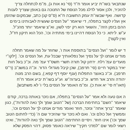
שנתבאר בשו''ת יביע אומר ח''ד (סי' נא אות ג), מ''מ לכתחלה צריך
להזכיר, ולכן אסור לדלג מכל הנוסח של החנוכה גם באופן שצריך לענות
קדושה. ואף שבשו''ת עמק התשובה ח''א (ס''ס קג) כתב, שבמקום שהזמן
אץ ועליו לקצר בתפלה, די שיאמר ''על הנסים שעשית לאבותינו בימים
ההם בזמן הזה'', והשאר הוא רק יפוי לשון, וא''צ שיאמר יותר מהנ''ל.
ע''ש. ליתא. כי כל הנוסח דהיינו בימי מתתיה וכו', הכל הוא תיקון חז''ל,
ואין לקצר].
ד יש לומר ''ועל הנסים'' בתוספת אות ו', שחוזר על מה שאמר תחלה
מודים אנחנו לך על נסיך ועל נפלאותיך שבכל עת, ועל הנסים וכו'. [ילקו''י
מועדים עמ' רלח. ירחון קול תורה תשרי תשס''ד עמ' מה. וכ''כ בעל חות
יאיר במקור חיים (סי' תרפב), שכן קיבל מגדולי הדור. וכ''ה במשנ''ב (ר''ס
תרפב). וכ''כ באוצר התפלות (ענף יוסף דף קפא:), בשם הרב מטה
יהודה והרב אור חדש. וכ''כ בערוה''ש. וע''ע בשו''ת יביע אומר ח''ח
(חאו''ח סי' יא אות כ). ומ''מ האומר על הנסים בלי ו' לא משתבש].
ה אם טעה ולא אמר ''על הנסים'' בתפלה, אם נזכר באותה ברכה, קודם
שיאמר ''השם'' בחתימת הברכה (של ''הטוב שמך ולך נאה להודות''), כגון
שאמר ''ברוך אתה'' ונזכר, חוזר ואומר מודים אנחנו לך על הנסים וכו',
וממשיך ועל כולם וכו'. ואם לא נזכר עד שהזכיר שם ה' (כדי לחתום הטוב
שמך וכו') אינו חוזר. ויסיים החתימה ''הטוב שמך ולך נאה להודות'', ואינו
רשאי לומר שם ''למדני חקיך'' שיראה כאומר פסוק, דהוי הפסק שלא