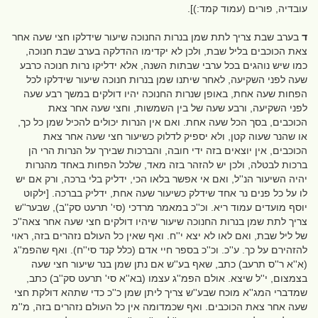
עובדיה, פורים (עמוד קמד:)].
ד
בערב שבת צריך לתת שמן בנרות החנוכה שיעור שידלקו חצי שעה אחר
צאת הכוכבים בליל שבת, ולכן לא יקדימו ההדלקה בערב שבת חנוכה,
כמו שיש נוהגים בכל ערבי שבתות השנה, אלא ידליקו נרות חנוכה כרבע
שעה לפני השקיעה, לאחר שיתנו שמן בנרות חנוכה שיעור שידלקו לכל
הפחות שעה אחת, באופן שנרות החנוכה יהיו דולקים במשך רבע שעה
לפני השקיעה, ורבע שעה של בין השמשות, וחצי שעה אחר צאת
הכוכבים, בסך הכל שעה אחת. ואם אין הנרות יכולים להכיל שמן כל כך,
או שהנר שעוה קטן, ולא יספיק לדלוק כשיעור חצי שעה אחר צאת
הכוכבים, אין יוצאים בזה ידי חובה, והברכות שבירך על הנרות הרי הן
ברכות לבטלה, ולכן יש להזהר בזה מאד, שלכל הפחות באחד מהנרות
יהיה השיעור הנ''ל, ואם אי אפשר בלאו הכי, ידליק בלי ברכה, ורק אם יש
לו על כל פנים נר אחד שידלק כשיעור שעה אחת, ידליק בברכה. [ילקוט
יוסף מועדים עמוד ריא. וכ''כ במאמר מרדכי (סי' תרעט סק''ב), שבער''ש
צריך לתת שמן בנרות החנוכה שיעור שיהיו דולקים חצי שעה אחר צאה''כ
של ליל שבת, ואם לאו לא יצא י''ח. ואף שאין כל העולם נזהרים בזה, ראוי
להזהירם על כך. ע''כ. וכ''כ בספר חיי אדם (כלל קנד סי''ח). ואף שהפמ''ג
(א''א ר''ס תרעב) כתב, שאף בע''ש אם נתן שמן בנר שיעור חצי שעה
בצמצום, י''ל שיצא. אולם הפמ''ג עצמו (בא''א סי' תרעט סק''ב) כתב,
שמדברי המג''א מוכח שבע''ש צריך ליתן שמן כ''כ כדי שתהא דולקת חצי
שעה אחר צאת הכוכבים. ואף שכמדומה אין כל העולם נזהרים בזה, מ''מ