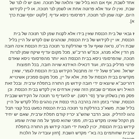
אחד לשבת, אף אם הוא בליל שני והלאה של חנוכה. ואם יש לו לנר של
שבת, ואין לו עוד אלא פרוטה אחת או לשמן לנר חנוכה, או ליין לקידוש
היום, יקנה שמן לנר חנוכה, דפרסומי ניסא עדיף. [ילקוט יוסף שבת כרך
א].
ז
גבאי של בית הכנסת שאין בידו אלא לקנות שמן לנר חנוכה של בית
הכנסת, או יין לקידוש של בית הכנסת, שנוהגים שם לקדש על היין בליל
שבת ויו''ט, נראה שאף על פי שהדלקת נר חנוכה בבית הכנסת אינה חובה
מן הדין אלא מנהג, וכמ''ש הריב''ש, מכל מקום עדיף שיקח שמן לנרות
חנוכה, שהפרסומי ניסא בבית הכנסת הוא יותר מהפרסומי ניסא שאדם
פרטי מדליק בביתו, ועוד דכאילו האידנא שויוה חובה, בכל תפוצות
ישראל. ואע''פ שעל ידי זה מתבטל הקידוש בבית הכנסת לגמרי, שאין
מקדשים בבית הכנסת על פת, אלא על יין, מכל מקום סמכינן אשינוייא
דהריטב''א שיוצאים ידי חובה קידוש מן התורה בתפלת ערבית. ובכל זאת
הואיל ויש אומרים שבזמן הזה שאין אורחים אין לקדש בבית הכנסת. וכן
פסק מרן בשלחן ערוך (סי' רסט). יש להעדיף נר חנוכה על הקידוש שבבית
הכנסת, שהרי בזמן הזה בהרבה בתי כנסת אין נוהגים כלל לקדש על היין
בליל שבת. משא''כ בהדלקת נר חנוכה בבית הכנסת כמעט בכל קצוי תבל
נהגו להדליק. וטוב הדבר שהש''צ יכריז קודם תפלת ערבית, שאם יש יחיד
מן הקהל שאינו מקדש בביתו, מפני שהוא סומך על מה שהיה שומע
קידוש בבית הכנסת, יכוין לצאת ידי חובה קידוש מן התורה בתפלת
ערבית שחותמים בה בא''י מקדש השבת. [חזון עובדיה על הלכות