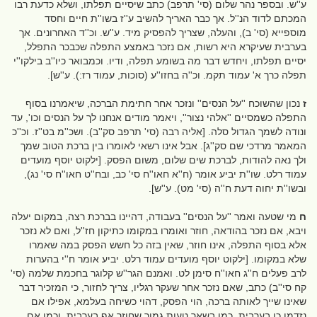
ע''ש. ובספר נהר שלום (סי' תרפב) כתב שיסיים תפלתו, ושלא כדעת רבו
המכתם לדוד הנ''ל. אך כבר האריך להשיב ע''ז בשו''ת חיים וחסד
מוספייא (סי' ב), והעלה, שצריך להפסיק מיד. ע''ש. וכ''ד האחרונים. אך
בערבית שעיקרא היא רשות, אם נזכר באמצע התפלה שכבכר התפלל,
יסיים תפלתו, ויחדש דבר מה בשומע תפלה, ודיו. וכמבואר כיו''ב בילקו''י
תפלה כרך א' עמוד תקמ. וכ''ה בחזו''ע (סוכות, עמוד רז:). ע''ש].
ז
נכון שהשוכח ''על הנסים'' ונזכר אחר חתימת הברכה, שיאמרנו בסוף
התפלה כשמסיים ''אלהי נצור'', ויאמר מודים אנחנו לך על הנסים וכו', עד
ונודה לשמך הגדול סלה. [אליה רבה (סי' תרפב סק''ב). ושכ''מ בט''ז. וכ''כ
המאמר מרדכי שם סק''ג]. אבל אינו רשאי לאומרו בין ברכת הטוב שמך
ולך נאה להודות, לברכת שים שלום, משום הפסק. [ילקוט יוסף מועדים
עמוד רלט. שו''ת יביע אומר (ח''א חאו''ח סי' כב, ובח''ט חאו''ח סי' נג),
ובשו''ת יחוה דעת ח''ה (סי' מט). ע''ש].
ח
מי שטעה ואמר ''על הנסים'' בעבודה, דהיינו בברכת רצה, במקום יעלה
ויבא, אם נזכר בהודאה, חוזר ואומרו במקומו כתיקון חז''ל, ואם לא נזכר
אלא בסוף התפלה, אינו חוזר, שאין בזה כל חשש הפסק במה שאמרו
שלא במקומו. [ילקוט יוסף מועדים עמוד רלט. יביע אומר ח''י בהערות
לרב פעלים ח''ג חאו''ח סימן לט. ואמנם הגר''ש קלוגר בחכמת שלמה (סי'
קח סי''ב) כתב, שאם נזכר אחר שעקר רגליו, צריך לחזור, כי המזכיר דבר
שאינו שייך לאותה ברכה, הוי הפסק, דהוי כשיחה בעלמא, אפילו אם
נזדמן כן בערבית, כמו בשאר טעות גמור שחוזר אף בערבית. וכמו אם