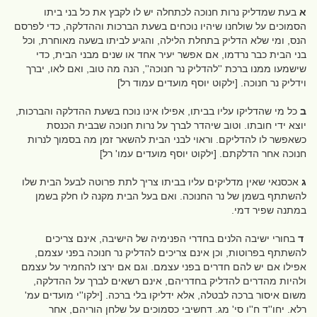
א
בעת שמדליק נרות חנוכה לכתחלה יש לו לקבץ את כל בני ביתו
הסמוכים על שולחנו שיהיו נוכחים בשעת הברכות וההדלקה, כדי לפרסם
הנס, ומי שלא הדליק בתחלת הלילה, והגיע לביתו בשעה מאוחרת, וכל
בני הבית כבר נרדמו, אם אפשר יעיר אחד או שנים מבני הבית, כדי
שישמעו ממנו ברכת ''להדליק נר חנוכה'', הנה מה טוב, ואם לאו, יברך
וידליק נר חנוכה. [ילקוט יוסף מועדים עמוד רל]
ב
כל מי שהדליקו עליו בביתו, אפילו אינו נוכח בשעת ההדלקה והברכות,
יוצא ידי חובתו. וטוב שיהדר לברך על נרות חנוכה שבבית הכנסת
כשאפשר לו להדליקם. וראוי לבני הבית להשאר זמן מה בסמוך לנרות
חנוכה אחר הדלקתם. [ילקוט יוסף מועדים עמו' רל]
ג
אכסנאי שאין מדליקים עליו בביתו צריך לתת פרוטה לבעל הבית שלו
להשתתף בשמן של נר החנוכה. ואם בעל הבית מקנה לו חלק בשמן
במתנה שפיר דמי.
ד
בחורי ישיבה הלנים בחדרי הפנימיה של הישיבה, אינם צריכים
להשתתף בפרוטות, וכן אינם צריכים להדליק נר חנוכה בפני עצמם,
אפילו אם יש להם חדרים בפני עצמם. וגם אם ירצו להחמיר על עצמם
ולהיות מהדרים להדליק בחדריהם, אינם רשאים לברך על ההדלקה,
משום איסור ברכה לבטלה, אלא ידליקו בלי ברכה. [ילקו''י מועדים עמ'
רלא. יחו''ד ח''ו סי' מג. דחשיבי כסמוכים על שלחן הוריהם, אחר