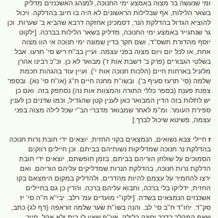
ומי שנעשה בר מצוה באמצע ימי החנוכה, למנהג האשכנזים מדליק
בשאר הלילות, אף שבלילות הראשונים לא היה בו חיוב בהדלקה. ויכול
להוציא הגדול בהדלקת הנר, דסמכינן אחזקה דרבא שהביא ב' שערות. וכן
גר שנתגייר באמצע ימי החנוכה, מדליק בשאר הלילות בברכה. [ילקוט
יוסף מהדורת תשס''ד, ושם חקר בדין שמונה ימי חנוכה אי הוו מצוה
אחת, או לכל יום ויום מצוה בפני עצמה. ועיין בב''ח ריש סי' תרעו. אבל
בשלטי הגבורים (פרק ב' דשבת אות ז') מבואר לא כן. וכ''כ רבינו אהרן
מלוניל בארחות חיים (הלכות חנוכה אות י'). ועיין עוד בהגהות חכמת
שלמה (סי' תרעז סעיף ב'). ובשו''ת מחנה חיים ח''ג (או''ח סי' נא). ובספר
צפנת פענח (בספר כללי התורה והמצוות אות נה) נסתפק בזה. ואם כן
יש לתלות בזה הדין המבואר כאן לענין קטן שהגדיל, וכמו שדנים כן לענין
ספירת העומר. ומ''מ לאחר שמבואר מדברי הב''י שכל לילה מצוה בפני
עצמה, פשיטא שיכול לברך.]
ז
חיילי צבא נשואים, הנמצאים בקוי החזית, יוצאים ידי חובת נרות חנוכה
בהדלקת נר חנוכה שמדליקות נשותיהם בביתם. וכן חיילים רווקים
הסמוכים על שולחן הוריהם בביתם, בזמן חופשתם, יוצאים ידי חובת
הדלקת נרות חנוכה, בהדלקת הנרות שמדליקים עליהם הוריהם. ואם
ירצו להחמיר על עצמם להיות מהדרים, ולהדליק במקום הימצאם בקו
החזית, ידליקו בלי ברכה, ותבוא עליהם ברכה. והדין כן גם בחיילים
אשכנזים הנמצאים בשדה. [ילקו''י מועדים עמ' רלב. יבי''א ח''ה סי' יז
סק''ד. יחו''ד ח''ב סי' לב. והנה בשו''ת שער שלמה זוראפה (דף לג) כתב,
שאף המהלך בדרך וחונה בלילה, אע''פ שאין לו בית ולא אהל, חייב