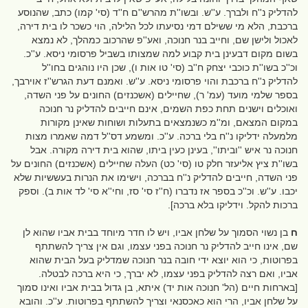
להדליק נ''ח ולברך. ע''ש. ובשו''ת מהרש''ם ח''ד (סי' קמו) כתב, שהנוסע
ברכבת, הלא מי ששילם דמי נסיעתו לכל הלילה, הוי כשכר לו בית דירה,
לאכול ולישן שם, וחייב בנר חנוכה, ואע''פ שהרכוב כמהלך, לא נמצא
בשום מקום דבעינן בית קבוע למה שמצותו בשביל פרסומי ניסא. ע''כ.
וכ''כ בשו''ת כוכבי יצחק ח''ב (סי' טו אות ו), שכן היו נוהגים בחו''ל
להדליק נ''ח ברכבת והוי פרסומי ניסא. ע''ש. ואמנם דעת הגרש''ז אוירבך,
בספר שלמי מועד (עמ' ר), שחיילים (אשכנזים) החונים על פני השדה,
ואוכלים וישנים תחת כפת השמים, אינם חייבים להדליק נר חנוכה
במקום המצאם, ומ''מ כשנמצאים בתעלות ושוחות שאינן מקורות
מלמעלה ידליקו נ''ח בלי ברכה. ע''כ. ומשמע דס''ל דמה שאמרו מצות
חנוכה נר איש ''וביתו'', בעינן כעין ביתו, שהוא בית דירה מקורה. אבל
בשו''ת ציץ אליעזר חלק טו (סי' כט) העלה שחיילים (אשכנזים) החונים על
פני השדה, חייבים להדליק נ''ח בברכה, וישימו את הנרות בעששיות שלא
יכבו. ע''ש. וכ''כ בספר אז נדברו (ח''ז סי' סז, וחי''א סי' לד אות ב). וספק
ברכות להקל. וידליקו בלא ברכה].
ח
בן נשוי הסמוך על שלחן אביו, ויש לו חדר מיוחד בבית אביו שהוא לן
שם, אינו חייב להדליק נר חנוכה בפני עצמו, וגם אין צריך להשתתף
בפרוטות, כי הוא יוצא ידי חובה בנר חנוכה שמדליק בעל הבית שהוא
אביו, ואם רצה להדליק בפני עצמו, לא יברך, כי היא ברכה לבטלה.
[בארחות חיים (הל' חנוכה אות יד) איתא, בן גדול בבית אביו ואינו סמוך
על שלחן אביו, הרי הוא כאכסנאי וצריך להשתתף בפרוטות. ע''כ. והובא