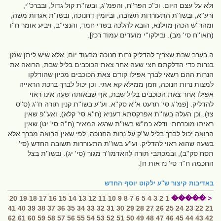
ולא על עצם היום. וכ''כ הפר''ח, והפמ''ג, ובשו''ת קול גדול, ובברכ''י,
ורע''א, ובשו''ת התעוררות תשובה, וביומין דחנוכה, ובשו''ת אגרות משה,
ומהר''ש הכהן מוילנא, הובא להלכה בשדי חמד, והנצי''ב, ויביע אומר ח''ו
(חאו''ח סי' מב). ובילקו''י מועדים עמוד רכז].
ה בערב שבת שצריך להדליק נרות חנוכה מבעוד יום, אלא שיש ליתן שמן
בנרות כדי הדלקתם חצי שעה אחר צאת הכוכבים בליל שבת, הרואה את
הנרות ההם רשאי לברך אפילו קודם צאת הכוכבים מכיון שהודלקו
למצות נרות חנוכה, וזמן ממילא קא אתי. וכן יכול לברך ברכת הראייה
אפילו אחר צאת הכוכבים בליל שבת, אף שבאותה שעה אינו ראוי
להדליק. [פמ''ג סי' תרעט א''א סק''א. וע''ע בשו''ת קנין תורה ח''ג (ס''ס
צז). וכן העלה בשו''ת אפרקסתא דעניא (ח''א סי' קלא), ואע''פ שאין
ראיתו מוכרחת. ודלא כמ''ש בשו''ת שרגא המאיר (ח''ה סי' יט) שאין
הרואה יכול לברך בליל ש''ק על נרות החנוכה, לפי שאין הרואה מברך אלא
בשעה שהוא ראוי להדליק. וע''ע בשו''ת התעוררות תשובה החדש (סי'
תסח סק''ב), ובמכתבי תורה להאדמו''ר מגור (סי' יג). ובשו''ת בצל
החכמה ח''ד סי' נז אות ח].
באדיבות
קיצור ש''ע ילקוט יוסף החדש
20
19
18
17
16
15
14
13
12
11
10
9
8
7
6
5
4
3
2
1
< �����
41
40
39
38
37
36
35
34
33
32
31
30
29
28
27
26
25
24
23
22
21
62
61
60
59
58
57
56
55
54
53
52
51
50
49
48
47
46
45
44
43
42