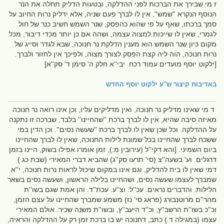
ז מי שבירך את הברכות לפני ההדלקה, ובטעות הדליק תחלה את הנר
הנוסף הנקרא ''שמש'', אין לו לברך פעם שניה, אלא ידליק נרות החיוב על
סמך ברכתו, שאף על פי שהוא כהפסק, שנר השמש חשיב כנר של חול
לגמרי, שאין לו שייכות למצוה עצמה, ושהה אם כן יותר מכדי דיבור, מכל
מקום כיון שנר השמש הוא מענין הדלקת נר חנוכה, שבא לגדר וסייג של
נרות חנוכה, הוה ליה קצת הפסק לצורך מצוה, ולפיכך אין לחזור ולברך.
[ילקוט יוסף מועדים עמוד רכח. יבי''א חלק ה' סימן ד' סק''א]
באדיבות
קיצור ש''ע ילקוט יוסף החדש
ד מי שאינו מדליק נר חנוכה, ואין מדליקים עליו, וכן אינו רואה נר חנוכה
מאיזה סיבה שהיא, אין לו לברך ברכת ''שהחיינו'' בלבד, שברכה זו נתקנה
על ההדלקה. וכל שכן שאין לו לברך ברכת ''שעשה נסים''. וכן הדין במי
ששכח לברך שהחיינו בכל שמונת לילות החנוכה, שאין לו לברך שהחיינו
ביום השמיני. [והא דקי''ל (עירובין מ:), זמן אומרו אפילו בשוק, היינו בזמן
דרגלים. וע' בשעה''צ (סי' תרעו סק''ג) שהביא דברי המאירי (שבת כג.)
דמי שאין לו בית להדליק, וגם אינו במקום שיכול לראות נרות חנוכה, י''א
שמברך לעצמו שעשה נסים, ושהחיינו בלילה הראשון, ושעשה נסים בשאר
הלילות. והדברים נראים. עכ''ל. וצ''ע. עכת''ד. והן אמת שגם בשו''ת
מהר''ם מרוטנבורג (פראג סי' נז) משמע שמברך שהחיינו על עצם הזמן,
וכ''כ בשו''ת הרשב''ץ, וכ''ד היעב''ץ, ובשו''ת משנה שכיר. אולם המאירי
עצמו (במגילה ד.) כתב, דחנוכה יש בו ברכת זמן רק על ההדלקה והראיה,