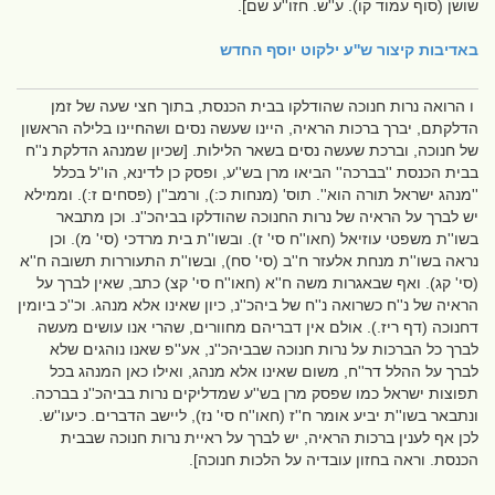
שושן (סוף עמוד קו). ע''ש. חזו''ע שם].
באדיבות
קיצור ש''ע ילקוט יוסף החדש
ו הרואה נרות חנוכה שהודלקו בבית הכנסת, בתוך חצי שעה של זמן
הדלקתם, יברך ברכות הראיה, היינו שעשה נסים ושהחיינו בלילה הראשון
של חנוכה, וברכת שעשה נסים בשאר הלילות. [שכיון שמנהג הדלקת נ''ח
בבית הכנסת ''בברכה'' הביאו מרן בש''ע, ופסק כן לדינא, הו''ל בכלל
''מנהג ישראל תורה הוא''. תוס' (מנחות כ:), ורמב''ן (פסחים ז:). וממילא
יש לברך על הראיה של נרות החנוכה שהודלקו בביהכ''נ. וכן מתבאר
בשו''ת משפטי עוזיאל (חאו''ח סי' ז). ובשו''ת בית מרדכי (סי' מ). וכן
נראה בשו''ת מנחת אלעזר ח''ב (סי' סח), ובשו''ת התעוררות תשובה ח''א
(סי' קג). ואף שבאגרות משה ח''א (חאו''ח סי' קצ) כתב, שאין לברך על
הראיה של נ''ח כשרואה נ''ח של ביהכ''נ, כיון שאינו אלא מנהג. וכ''כ ביומין
דחנוכה (דף ריז.). אולם אין דבריהם מחוורים, שהרי אנו עושים מעשה
לברך כל הברכות על נרות חנוכה שבביהכ''נ, אע''פ שאנו נוהגים שלא
לברך על ההלל דר''ח, משום שאינו אלא מנהג, ואילו כאן המנהג בכל
תפוצות ישראל כמו שפסק מרן בש''ע שמדליקים נרות בביהכ''נ בברכה.
ונתבאר בשו''ת יביע אומר ח''ז (חאו''ח סי' נז), ליישב הדברים. כיעו''ש.
לכן אף לענין ברכות הראיה, יש לברך על ראיית נרות חנוכה שבבית
הכנסת. וראה בחזון עובדיה על הלכות חנוכה].