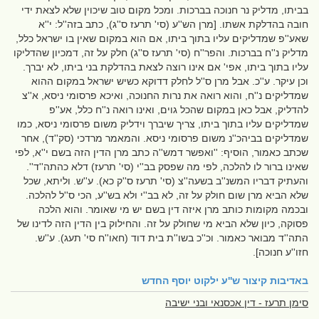
בביתו, מדליק נר חנוכה בברכות. ומכל מקום טוב שיכוין שלא לצאת ידי
חובה בהדלקת אשתו. [מרן הש''ע (סי' תרעז ס''ג), כתב בזה''ל: י''א
שאע''פ שמדליקים עליו בתוך ביתו, אם הוא במקום שאין בו ישראל כלל,
מדליק נ''ח בברכות. והפר''ח (סי' תרעז ס''ג) חלק על זה, דמכיון שהדליקו
עליו בתוך ביתו, אפי' אם אינו רוצה לצאת בהדלקת בני ביתו, לא יברך.
וכן עיקר. ע''כ. אבל מרן ס''ל לחלק דדוקא כשיש ישראל במקום ההוא
שמדליקים נ''ח, והוא רואה את נרות החנוכה, ואיכא פרסומי ניסא, א''צ
להדליק, אבל כאן במקום שהכל גוים, ואינו רואה נ''ח כלל, אע''פ
שמדליקים עליו בתוך ביתו, צריך שיברך וידליק משום פרסומי ניסא, כמו
שמדליקים בביהכ''נ משום פרסומי ניסא. והמאמר מרדכי (סק''ד), אחר
שכתב כאמור, הוסיף: ''ואפשר דמש''ה כתב מרן הדין הזה בשם י''א, לפי
שאינו ברור לו להלכה, לפי מה שפסק בב''י (סי' תרעז) דלא כהתה''ד''.
והעתיק דבריו המשנ''ב בשעה''צ (סי' תרעז ס''ק כא). ע''ש. וליתא, שכל
שלא הביא מרן שום חולק על זה, לא בב''י ולא בש''ע, הכי ס''ל להלכה.
ובכמה מקומות כותב מרן איזה דין בשם יש מי שאומר. והוא הלכה
פסוקה, כיון שלא הביא מי שחולק על זה. והחילוק בין הדין הזה לדינו של
התה''ד מבואר כאמור. וכ''כ בשו''ת בית דוד (חאו''ח סי' תעג). ע''ש.
חזו''ע חנוכה].
באדיבות
קיצור ש''ע ילקוט יוסף החדש
סימן תרעז - דין אכסנאי ובני ישיבה