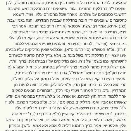
שמגיעים לבית ההורים בכל חופשות בין הזמנים, ובשבתות חופשה, ולכן
יוצאים י''ח בהדלקת ההורים. ועוד, שיוצאים י''ח בהדלקת ראש הישיבה
דחשיבי כסמוכים על שולחנו, מאחר שכל מחסורם עליו. ועוד, דשמא
כהסוברים שיוצאים ידי חובה בהדלקה שבבית המדרש. והנה בגמ' שבת
(כג.) איתא, אמר רב ששת, אכסנאי (אורח) חייב בנר חנוכה. אמר רבי
זירא, מריש כי הוינא בי רב, הוינא משתתפנא בפריטי בהדי אושפיזאי,
לבתר דנסיבנא איתתא אמינא השתא ודאי לא צריכנא, דקא מדלקי עלי
בגו ביתאי. (ופרש''י, לבתר דנסיבנא, ופעמים שהייתי אכסנאי ללמוד
תורה). וכ''פ הטוש''ע (סי' תרעז ס''א), אכסנאי שאין מדליקים עליו בביתו,
אינו יוצא י''ח הדלקת נ''ח בשל בעה''ב, אלא צריך לתת פרוטה לבעה''ב
להשתתף עמו בשמן של נ''ח. ואם מדליקים עליו בביתו אינו צריך יותר.
ואם יש לו פתח פתוח לעצמו צריך להדליק בפתחו. ע''כ. וז''ל המג''א (סי'
תרעז סק''א): כתב בתשו' מהרש''ל, גם הבחורים צריכים להשתתף,
ואפשר דהיינו דוקא כשאוכל בפני עצמו, אבל בסמוך על שלחן בעה''ב,
הרי הוא בכלל בני ביתו, ומן הדין א''צ להדליק, אא''כ רוצה להיות מן
המהדרין. ע''כ. וז''ל המחזור ויטרי (סי' רלח): ''ובחורים הבאים למקום
אחר ללמוד תורה חוץ לביתם, או אורח, א''צ להשתתף בפרוטה אם יודע
שאשתו או אביו ואמו מדליקים במקומם''. ע''כ. וכ''כ בספר הפרנס. ולפ''ז
צ''ל, שרבי זירא, קודם שישא אשה, לא היו לו הורים המדליקים עליו
בביתם. [כמו שאמרו בירושלמי קידושין (פ''א ה''ז דף כ:), ר' זירא הוה
מצטער, ואמר הלואי היה לי אבא ואמא דאוקרינון ואירש גן עדן. כד שמע
אלין אולפנייא, אמר בריך רחמנא דלית לי אבא ולא אמא. ע''ש]. ובנידון