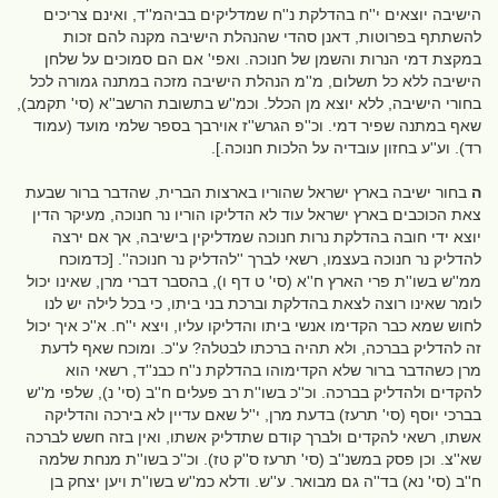
הישיבה יוצאים י''ח בהדלקת נ''ח שמדליקים בביהמ''ד, ואינם צריכים
להשתתף בפרוטות, דאנן סהדי שהנהלת הישיבה מקנה להם זכות
במקצת דמי הנרות והשמן של חנוכה. ואפי' אם הם סמוכים על שלחן
הישיבה ללא כל תשלום, מ''מ הנהלת הישיבה מזכה במתנה גמורה לכל
בחורי הישיבה, ללא יוצא מן הכלל. וכמ''ש בתשובת הרשב''א (סי' תקמב),
שאף במתנה שפיר דמי. וכ''פ הגרש''ז אוירבך בספר שלמי מועד (עמוד
רד). וע''ע בחזון עובדיה על הלכות חנוכה.].
ה
בחור ישיבה בארץ ישראל שהוריו בארצות הברית, שהדבר ברור שבעת
צאת הכוכבים בארץ ישראל עוד לא הדליקו הוריו נר חנוכה, מעיקר הדין
יוצא ידי חובה בהדלקת נרות חנוכה שמדליקין בישיבה, אך אם ירצה
להדליק נר חנוכה בעצמו, רשאי לברך ''להדליק נר חנוכה''. [כדמוכח
ממ''ש בשו''ת פרי הארץ ח''א (סי' ט דף ו), בהסבר דברי מרן, שאינו יכול
לומר שאינו רוצה לצאת בהדלקת וברכת בני ביתו, כי בכל לילה יש לנו
לחוש שמא כבר הקדימו אנשי ביתו והדליקו עליו, ויצא י''ח. א''כ איך יכול
זה להדליק בברכה, ולא תהיה ברכתו לבטלה? ע''כ. ומוכח שאף לדעת
מרן כשהדבר ברור שלא הקדימוהו בהדלקת נ''ח כבנ''ד, רשאי הוא
להקדים ולהדליק בברכה. וכ''כ בשו''ת רב פעלים ח''ב (סי' נ), שלפי מ''ש
בברכי יוסף (סי' תרעז) בדעת מרן, י''ל שאם עדיין לא בירכה והדליקה
אשתו, רשאי להקדים ולברך קודם שתדליק אשתו, ואין בזה חשש לברכה
שא''צ. וכן פסק במשנ''ב (סי' תרעז ס''ק טז). וכ''כ בשו''ת מנחת שלמה
ח''ב (סי' נא) בד''ה גם מבואר. ע''ש. ודלא כמ''ש בשו''ת ויען יצחק בן