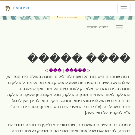
|
ENGLISH
Toggle
navigation
כניסה ומדורים
Toggle
navigation
���� �����
��� >
|
< �����
ו
מה שנוהגים בישיבות הקדושות להדליק נר חנוכה באולם בית המדרש,
יש להנהיג בישיבות הספרדיות שלא להפסיק באמצע הלימוד להדליק נר
חנוכה בבית המדרש, אלא רק לאחר סיום הלימוד. ואף שמעכבים
ההדלקה לאחר שעתיים מזמן ההדלקה, מכל מקום כיון שעיקר ההדלקה
בבית המדרש הוא לפרסומי ניסא, ומנהג ותיקין הוא, לפיכך אין לבטל
תורה בשביל זה. [ע''פ דברי המאירי שבת כא. בצירוף הסוברים דבזה''ז
א''צ להקפיד על חצי שעה]
ז
מנהג בני הישיבות האשכנזים, שהבחורים מדליקין נר חנוכה בחדריהם
בברכה, לפי מנהגם שכל אחד ואחד מבני הבית מדליק לעצמו בברכה.