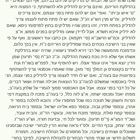
שלנו שהוריהם של הבחורים מדליקים עליהם בביתם, אף הם יוצאים י''ח
בהדלקת הוריהם, ואינם צריכים להדליק ולא להשתתף, כי המצוה היא
''נר איש וביתו''. ואפי' אם יש להם פתח בפני עצמם, אינם צריכים
להדליק, ומ''ש מרן הש''ע הנ''ל, שאם יש לו פתח פתוח לעצמו צריך
להדליק בפתח חדרו, זהו בזמן שהיו מדליקים בחוץ לפרסומי ניסא, שאם
לא ידליק איכא חשדא. אבל לדידן שאנו מדליקים בפנים ממש, א''צ
להדליק. וכמ''ש הרשב''א (סי' תקמא). וכן כתבו עוד ראשונים. ואף על פי
שאין בני הישיבה נוכחים בעת שמדליקים הוריהם נ''ח, אין בכך כלום,
וכדמוכח מהמעשה של רבי זירא לאחר נישואיו, שהיה יוצא בהדלקת
אשתו אף שלא היה נוכח בשעת ההדלקה. וכ''כ הב''ח (סי' תרעז) שמן
הדין יוצא אפי' אינו עומד אצלו. ויש להוסיף עוד, לפמ''ש בשו''ת גנת
ורדים בקונטרס גן המלך (סי' מא), שזה שאמרו אכסנאי צריך להשתתף
בפרוטות עם בעה''ב, ואם יש לו חדר לעצמו צריך להדליק בפני עצמו, הני
מילי באכסנאי שמשלם לבעה''ב כל הוצאות אכילה ושתיה ושאר דברים,
על כל דבר בפני עצמו. אבל אם האכסנאי סמוך לגמרי על שלחן בעה''ב,
מפתו יאכל ומכוסו ישתה, א''צ לזה כלל, כי בעה''ב מזכה לו במקצת דמי
הנרות והשמן של חנוכה כמו שכל מחסורו עליו. והובא להלכה בספר יד
אהרן, ובספר שלחן גבוה, ובספר כסא אליהו ישראל. ובספר בית הרואה,
ובספר קמח סולת, ובספר מזבח אדמה, ובעקרי הד''ט, והבית עובד,
ושכ''ד המג''א (ר''ס תרעז), ומועד לכל חי, ובדעת תורה, וש''ע הגר''ז.
ובפני יצחק, ובכף החיים. ולפ''ז נראה שהוא הדין לבחורי ישיבה שבזמנינו
שאוכלים ושותים בישיבה, וכל מחסורם על הנהלת הישיבה, תמורת
תשלום חדשי או שנתי מהורי הבחורים להנהלת הישיבה, לפיכך בחורי