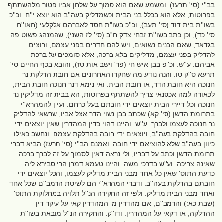
בב''י (סי' תרעז). ומשמע שאם הוא סמוך על שלחן אביו פטור מלהשתתף
בפרוטות, אלא הוא בכלל בני הבית וכשמדליק בעה''ב הוא יוצא י''ח. וכ''כ
בשו''ת בית דוד (סי' תעב), וכ''כ בשו''ת חסד לאברהם אלקלעי (חאו''ח
סי' כד), וכן כתב בשו''ת זבחי צדק ח''ב (סי' לז השני), שהמנהג פשוט פה
בגדאד, שאם הבנים נשואים, ויש להם חדרים בפני עצמם, ורוצים
להדליק בפני עצמם, מדליקים בלא ברכה, אלא סומכים על ברכת
אביהם. ע''ש. וכ''פ בבן איש חי (פר' וישב אות טז), והובא בכף החיים סי'
תרעא ס''ק טו. והנה נודע מה שחקרו האחרונים אם חובת הדלקת נר
חנוכה היא חובת הדר, או חובת הבית. ואי נימא דנר חנוכה חובת הבית,
לכאורה למה אכסנאי צריך להשתתף בפרוטות, הא בבית זה מדליקין נר
חנוכה וכל דיירי הבית יוצאים ידי חובתם בעל כרחם. ועיין להמהרא''י
בתרומת הדשן (סי' קא) שכתב בבן נשוי הדר אצל אביו, שרשאי להדליק
נר חנוכה לעצמו ולברך. ע''ש. והיינו דהוי כדין המהדרין שאין יוצאים ידי
חובה בהדלקת בעה''ב, ויוצאים ידי חובה בהדלקת עצמם. ונחשב כאילו
כיוון בעה''ב שלא להוציאם ידי חובה. ואמנם הב''י (סי' תרעז) הביא דברי
תרומת הדשן וכתב על דבריו, ולי נראה דאין לסמוך על זה לברך ברכה
שאינה צריכה. וע''ש בדרכי משה. והיינו טעמא דמרן הרי סבירא ליה
כדעת התוס' שאין כל אחד מבני הבית מדליק לעצמו, והכל יוצאים ידי
חובתם בהדלקת בעה''ב. ודברי המהרא''י הם לשיטת הרמב''ם שכל אחד
ואחד מבני הבית מדליק. ולפי זה החקירה הנ''ל תלויה במחלוקת התוס'
(שבת כא:) והרמב''ם, אם מהדרין מן המהדרין קאי על עיקר דין
ההדלקה, או דקאי על המהדרין. ודו''ק. והחקירה הנ''ל מובאת בשו''ת