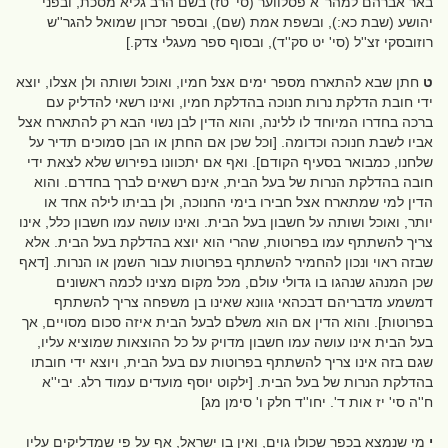
באר אברהם למהר''א פסלווער (סי' טז) בשם הרב גליא מסכת, ובפני
יהושע (שבת כא:), ובשפת אמת (שם), ובספר זכרון שמואל להגר''ש
רוזובסקי זצ''ל (סי' יט סק''ד), ובסוף ספר מעגלי צדק.]
ט
חתן שבא להתארח מספר ימים אצל חמיו, ואוכל ושותה ולן אצלו, יוצא
ידי חובת הדלקת נרות חנוכה בהדלקת חמיו, ואינו רשאי להדליק עם
ברכה בחדרו המיוחד לו ללינה, והוא הדין לבן נשוי הבא רק להתארח אצל
אביו לשבת חנוכה וכדומה. [וכל שכן אם החתן או הבן סמוכים תדיר על
שלחנו, כמבואר בסעיף הקודם]. ואף אם יתכוונו בפירוש שלא לצאת ידי
חובה בהדלקת הנרות של בעל הבית, אינם רשאים לברך בחדרם. והוא
הדין למי שמתארח אצל חבירו בימי החנוכה, ולן בביתו לילה אחד או
יותר, ואוכל ושותה על חשבון בעל הבית. ואינו עושה עמו חשבון כלל, אינו
צריך להשתתף עמו בפרוטות, שהרי הוא יוצא בהדלקת בעל הבית. אלא
שבזה ראוי ונכון להחמיר להשתתף בפרוטות עבור השמן או הנרות. [דאף
שכן המנהג שנהגו בו גדולי עולם, מכל מקום מצינו לכמה ראשונים
דמשמע מדבריהם דבכהאי גוונא שאינו בן משפחה צריך להשתתף
בפרוטות]. והוא הדין אם הוא משלם לבעל הבית איזה סכום מסויים, אך
בעל הבית אינו עושה עמו חשבון מדויק על כל ההוצאות שמוציא עליו,
שגם בזה אינו צריך להשתתף בפרוטות עם בעל הבית, ויוצא ידי חובתו
בהדלקת הנרות של בעל הבית. [ילקוט יוסף מועדים עמוד רלג. יבי''א
ח''ה סי' יז אות ד'. יחו''ד חלק ו' סימן מג]
י
מי שנמצא בכפר שכולו גוים, ואין בו ישראל, אף על פי שמדליקים עליו