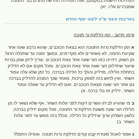
הפתילות הישנות במקומם, ואת הפתילה החדשה נותנים בנר החנוכה
שמברכים עליו. יא)
באדיבות
קיצור ש''ע ילקוט יוסף החדש
סימן תרעב - זמן הדלקת נר חנוכה
א
זמן הדלקת נרות החנוכה הוא בצאת הכוכבים, שהוא כרבע שעה אחר
שקיעת החמה, לא מאחרים ולא מקדימים, ונמשך זמנה עד שתכלה הרגל
מן השוק, דהיינו כמו חצי שעה אחר צאת הכוכבים. וצריך ליתן שמן בנרות
שיעור שתדלוק חצי שעה אחר צאת הכוכבים. ומכל מקום אם לא הדליק
בתחלת הלילה, מדליק והולך כל הלילה בברכה, כל זמן שלא עלה עמוד
השחר. ואין לחוש בזה לספק ברכות, מאחר שכך המנהג להדליק בברכה
גם אחר חצי שעה מצאת הכוכבים. ואם לא הדליק עד שעלה עמוד
השחר, ידליק אז בלי ברכה. א)
ב
מי שהגיע לביתו עשרים דקות לפני עלות השחר, אף שלא נשאר לו מן
הלילה חצי שעה משעת הדלקת נר החנוכה, מכל מקום ידליק בברכה,
כלשון השלחן ערוך שידליק כל הלילה, ונכלל בזה ממש עד לפני עלות
השחר. ב)
ג
אסור לאכול סעודת קבע קודם הדלקת נרות חנוכה. ואפילו התפלל