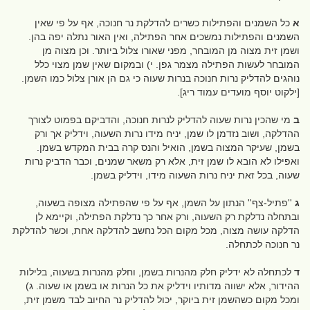
א
כל השמנים והפתילות כשרים להדלקת נר חנוכה, אף על פי שאין
השמנים והפתילות נמשכים אחר הפתילה, ואין האור נתלה יפה בהן.
ושמן זית מצוה מן המובחר, מפני שאורו צלול ביותר. וכן מצוה מן
המובחר לעשות הפתילה מצמר גפן. י) ובמקום שאין שמן מצוי כלל
נוהגים להדליק נרות חנוכה בנרות שעוה כי גם הן אורן צלול כמו השמן.
[ילקוט יוסף מועדים עמוד ריג].
ב
מי שהכין נרות שעוה להדליק לנרות חנוכה, והדביקם בפמוט לצורך
ההדלקה, ושוב נזדמן לו שמן, יניח מידו נרות השעוה, וידליק אך ורק
בשמן, שעיקר המצוה בשמן, הואיל והנס קרה בבית המקדש בשמן.
ואפילו לא הובא לו שמן זית, אלא רק משאר שמנים, וכבר הדביק נרות
שעוה, בכל זאת יניח נרות השעוה מידו, וידליק בשמן.
ג
''פתיל-צף'' הנתון על השמן, אף על פי שהפתילה מצופה בשעוה,
ובתחלה נדלקת רק השעוה, ורק אחר כך נדלקת הפתילה, וקיימא לן
הדלקה עושה מצוה, מכל מקום הכל נחשב להדלקה אחת, וכשר להדלקת
נר חנוכה לכתחלה.
ד
לכתחלה לא ידליק חלק מהנרות בשמן, וחלק מהנרות בשעוה, בלילות
ההידור, אלא ישווה מדותיו וידליק את כל הנרות או בשמן או שעוה. ג)
ומכל מקום כשהשמן זית ביוקר, יכול להדליק נר החיוב לבד משמן זית,