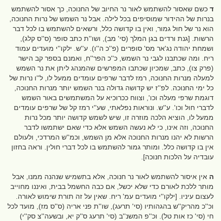
ד
כשם שאסור להשתמש לאור נר החיוב של החנוכה, כך אסור להשתמש
בנרות של ההידור שמוסיפים בכל לילה. אבל נר השמש של נרות החנוכה,
הוא נר של חול גמור, ואין בו קדושה כלל, ורשאים להשתמש בו לכל דבר
הרשות. [גנת ורדים בגן המלך (סי' מב), ושו''ת כתב סופר (ס''ס קלג),
ושמחת יהודה נג'אר מס' סופרים (פ''כ ה''ו). ע''ש. ילקו''י מועדים עמוד
ריח. ומה שכתבנו לגבי נר השמש, כ''כ הפר''ח, ואמנם בספר קב הישר
(פרק צו), כתב, שמכיון שכתבו המפרשים שהמנהג ליתן את נר השמש
למעלה מנרות החנוכה, רמז לדבר שרפים עומדים ממעל לו, ל''ו נרות של
כל ימי החנוכה. לפ''ז יש קדושה גדולה בנר השמש יותר מנרות החנוכה,
דוגמת שרפי מעלה וכו', וצווח ככרוכיא על המשתמשים באור השמש
לדברי חול וכו'. ע''ש. ונוראות נפלאתי, שע''י רמז קל של שרפים עומדים
ממעל לו, הוציא הלכה מוזרה זו, שיש לשמש קדושה יותר מכל נרות
החנוכה, וזה אינו, כי לא נעשה השמש אלא כדי שאם ישתמשו לדבר
הרשות לא יהנו מנרות החנוכה אלא מן השמש, וכמ''ש המרדכי, ולעולם
אין בו קדושה כלל. ומותר גמור להשתמש בו לכל דברי חולין. וראה בחזון
עובדיה על הלכות חנוכה].
ה
אין איסור להשתמש לאור נר חנוכה, אלא בתשמיש שנהנה ממנו, אבל
מותר ללכת לאורם כדי שלא יכשל, אם כבה החשמל בבית, ואיננו מחוייב
לעצום עיניו. [ילקו''י מועדים עמ' ריח. שאין על זה תורת שימוש לאורה.
וכ''כ מהריק''ש בהגהותיו (סי' תרעג), שו''ת פני אריה (ס''ס מז), מועד לכל
חי (סי' כז אות טל). וכ''פ המשנ''ב (סי' תרעג ס''ק יא, ובשעה''צ סק''י)