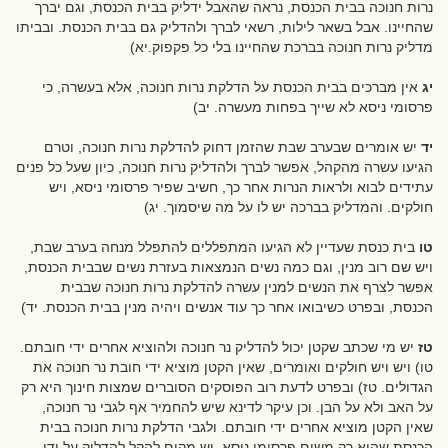
נרות חנוכה בבית הכנסת, נראה שהאבל ידליק בבית הכנסת, וגם יברך
שהחיינו. אבל בשאר לילות, רשאי לברך ולהדליק גם בבית הכנסת. ובביתו
מדליק נרות חנוכה בברכת שהחיינו בלי כל פקפוק.יא)
יג
אין מברכים בבית הכנסת על הדלקת נרות חנוכה, אלא בעשרה, כי
פרסומי ניסא לא שייך בפחות מעשרה. יב)
יד
יש אומרים שבערב שבת שהזמן דחוק להדלקת נרות חנוכה, וטרם
הגיעו עשרה מהקהל, אפשר לברך ולהדליק נרות חנוכה, כיון שעל כל פנים
עתידים לבוא ולראות הנרות אחר כך, חשיב שפיר פרסומי ניסא, ויש
חולקים. והמדליק בברכה יש לו על מה שיסמוך. יג)
טו
בית כנסת שעדיין לא הגיעו המתפללים להתפלל מנחה בערב שבת,
ויש שם רוב מנין, וגם כמה נשים הנמצאות בעזרת נשים שבבית הכנסת,
אפשר לצרף את הנשים למנין עשרה להדלקת נרות חנוכה שבבית
הכנסת, ובפרט כשיבואו אחר כך עוד אנשים ויהיה מנין בבית הכנסת. יד)
טז
יש מי שכתב שקטן יכול להדליק נר חנוכה ולהוציא אחרים ידי חובתם.
טו) ויש ויש חולקים ואומרים, שאין הקטן מוציא ידי חובת נר חנוכה את
הגדולים. טז) ובפרט לדעת רוב הפוסקים הסוברים שמצות חינוך היא רק
על האב ולא על הבן. וכן עיקר לדינא שיש להחמיר אף לגבי נר חנוכה,
שאין הקטן מוציא אחרים ידי חובתם. ולגבי הדלקת נרות חנוכה בבית
הכנסת שהוא רק משום פרסומי ניסא, יש מקום להקל להדליק על ידי