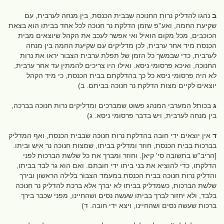
ב
נהגו להדליק נרות החנוכה שבבית הכנסת, בין מנחה לערבית, עם
שקיעת החמה, ואע''פ שזמן הדלקת נר חנוכה לכל אחד בביתו הוא בצאת
הכוכבים, מכל מקום הואיל ואי אפשר לעכב את הקהל שיוצאים מבית
הכנסת מיד אחר ערבית, לכן מדליקים עם שקיעת החמה בין מנחה
לערבית, כדי שבמשך כל הזמן של תפלת ערבית הצבור יראו את נרות
החנוכה, ואיכא פרסומי ניסא. ואילו היו צריכים להמתין עד אחר ערבית,
לא היה פרסומי ניסא כל כך בהדלקתם בבית הכנסת, כי מיד הקהל
יוצאים לקיים מצות הדלקת נר חנוכה בביתם. ב)
ג
בכותל המערבי המנהג פשוט שמברכים ומדליקים נרות חנוכה בברכה,
בין מנחה לערבית, ויש בדבר פרסומי ניסא. ג)
ד
אין יוצאים ידי חובה בהדלקת נרות חנוכה שבבית הכנסת, ואף המדליק
בברכות בבית הכנסת, חוזר ומדליק בביתו, שמצות חנוכה נר איש וביתו.
[הריב''ש בתשובה סי' קיא]. וחוזר ומברך את כל שלשת הברכות לפני
הדלקתו, כדי להוציא את בני ביתו ידי חובתם. ואם הוא גר לבד בביתו,
והדליק נרות חנוכה בבית הכנסת במעמד הצבור בלילה הראשון ובירך
שלשת הברכות, כשמדליק בביתו לא יברך אלא ברכת להדליק נר חנוכה
בלבד, ולא יחזור לברך בביתו שעשה נסים ושהחיינו, מפני שכבר בירך
ברכות שעשה נסים ושהחיינו, ויצא ידי חובה. ד)