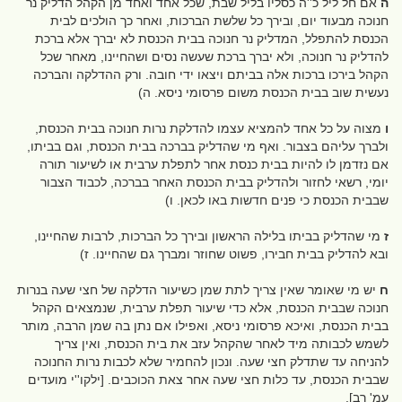
ה
אם חל ליל כ''ה כסליו בליל שבת, שכל אחד ואחד מן הקהל הדליק נר
חנוכה מבעוד יום, ובירך כל שלשת הברכות, ואחר כך הולכים לבית
הכנסת להתפלל, המדליק נר חנוכה בבית הכנסת לא יברך אלא ברכת
להדליק נר חנוכה, ולא יברך ברכת שעשה נסים ושהחיינו, מאחר שכל
הקהל בירכו ברכות אלה בביתם ויצאו ידי חובה. ורק ההדלקה והברכה
נעשית שוב בבית הכנסת משום פרסומי ניסא. ה)
ו
מצוה על כל אחד להמציא עצמו להדלקת נרות חנוכה בבית הכנסת,
ולברך עליהם בצבור. ואף מי שהדליק בברכה בבית הכנסת, וגם בביתו,
אם נזדמן לו להיות בבית כנסת אחר לתפלת ערבית או לשיעור תורה
יומי, רשאי לחזור ולהדליק בבית הכנסת האחר בברכה, לכבוד הצבור
שבבית הכנסת כי פנים חדשות באו לכאן. ו)
ז
מי שהדליק בביתו בלילה הראשון ובירך כל הברכות, לרבות שהחיינו,
ובא להדליק בבית חבירו, פשוט שחוזר ומברך גם שהחיינו. ז)
ח
יש מי שאומר שאין צריך לתת שמן כשיעור הדלקה של חצי שעה בנרות
חנוכה שבבית הכנסת, אלא כדי שיעור תפלת ערבית, שנמצאים הקהל
בבית הכנסת, ואיכא פרסומי ניסא, ואפילו אם נתן בה שמן הרבה, מותר
לשמש לכבותה מיד לאחר שהקהל עזב את בית הכנסת, ואין צריך
להניחה עד שתדלק חצי שעה. ונכון להחמיר שלא לכבות נרות החנוכה
שבבית הכנסת, עד כלות חצי שעה אחר צאת הכוכבים. [ילקו''י מועדים
עמ' רב].