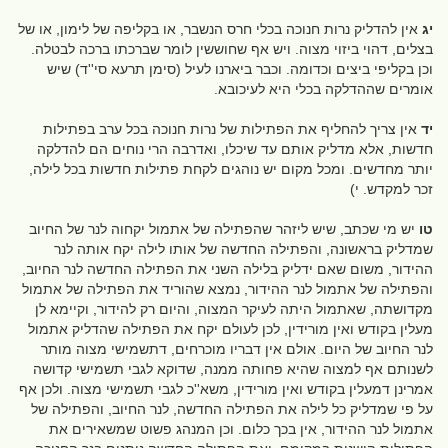
יג
אין להדליק נרות חנוכה בכלי חרס הנשבר, או בקליפה של לימון, או של
בצלים, דהוי ביזוי מצוה. ויש אף שחוששין לומר שברכתו ברכה לבטלה.
וכן בקליפי ביצים וכדומה. וכבר ביארנו לעיל (סימן תרעא סי''ד) שיש
אומרים שההדלקה בכלי היא לעיכובא.
יד
אין צריך להחליף את הפתילות של נרות חנוכה בכל ערב בפתילות
חדשות, אלא מדליק אותם עד שיכלו, ואדרבה הרי נוחים הם להדלקה
יותר מחדשים. ומכל מקום יש נוהגים לקחת פתילות חדשות בכל לילה,
זכר למקדש. י)
טו
יש מי שכתב, שיש ליזהר שהפתילה של אתמול יקחוה לנר של החיוב
שמדליק בראשונה, והפתילה החדשה של אותו לילה יקח אותה לנר
ההידור, משום שאם ידליק בלילה השני את הפתילה החדשה לנר החיוב,
והפתילה של אתמול לנר ההידור, נמצא שהוריד את הפתילה של אתמול
מקדושתה, שאתמול היתה לעיקר המצוה, והיום רק להידור, וקיימא לן
מעלין בקודש ואין מורידין, לכן לעולם יקח את הפתילה שהדליק אתמול
לנר החיוב של היום. אולם אין דבריו מוכרחים, דתשמישי מצוה מותר
לשנותם אף למצוה שהיא פחותה ממנה, שדוקא לגבי תשמישי קדושה
אמרינן דמעלין בקודש ואין מורידין, משא''כ לגבי תשמישי מצוה. ולכן אף
על פי שמדליק כל לילה את הפתילה החדשה, לנר החיוב, והפתילה של
אתמול לנר ההידור, אין בכך כלום. וכן המנהג פשוט שמשאירים את