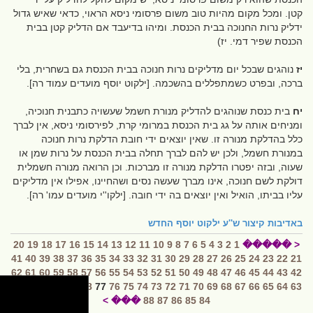
קטן. ומכל מקום מהיות טוב משום פרסומי ניסא הראוי, כדאי שאיש גדול
ידליק נרות החנוכה בבית הכנסת. ומיהו בדיעבד אם הדליק קטן בבית
הכנסת שפיר דמי. יז)
יז
נוהגים שבכל יום מדליקים נרות חנוכה בבית הכנסת גם בשחרית, בלי
ברכה, ובפרט כשמתפללים בהשכמה. [ילקוט יוסף מועדים עמוד רה].
יח
בית כנסת שנוהגים להדליק מנורת חשמל שעשויה כתבנית חנוכיה,
ומניחים אותה על גג בית הכנסת במרומי קרת, לפירסומי ניסא, אין לברך
כלל בהדלקת מנורה זו. שאין יוצאים ידי חובת הדלקת נרות חנוכה
במנורת חשמל, ולכן יש להם לברך תחלה בבית הכנסת על נרות שמן או
שעוה, ובזה יפטרו הדלקת מנורה זו מברכות. וכן הרואה מנורה חשמלית
דולקת לשם חנוכה, אינו מברך שעשה נסים ושהחיינו, אפילו אין מדליקים
עליו בביתו, הואיל ואין יוצאים בה ידי חובה. [ילקו''י מועדים עמו' רה].
באדיבות
קיצור ש''ע ילקוט יוסף החדש
20
19
18
17
16
15
14
13
12
11
10
9
8
7
6
5
4
3
2
1
< �����
41
40
39
38
37
36
35
34
33
32
31
30
29
28
27
26
25
24
23
22
21
62
61
60
59
58
57
56
55
54
53
52
51
50
49
48
47
46
45
44
43
42
83
82
81
80
79
78
77
76
75
74
73
72
71
70
69
68
67
66
65
64
63
��� >
88
87
86
85
84