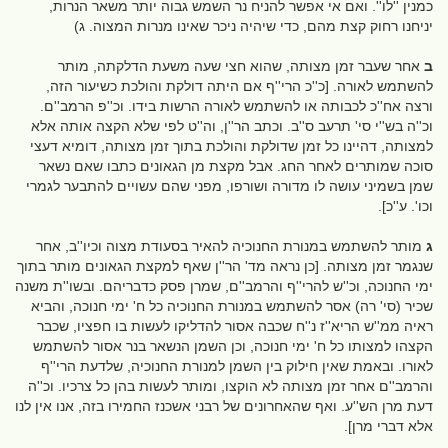
כמנין ''לו''. ואם אי אפשר להניח נר השמש גבוה יותר משאר הנרות,
יניחנו רחוק קצת מהם, כדי שיהיה ניכר שאינו מנרות המצוה. ג)
ב
אחר שעבר זמן מצותה, שהוא חצי שעה משעת הדלקתה, מותר
להשתמש לאורה. [כ''כ הרי''ף אם היתה דולקת והולכת כשיעור הזה,
ורצה אח''כ לכבותה או להשתמש לאורה הרשות בידו. וכ''פ הרמב''ם.
וכ''ה בש''י סי' תרעב ס''ב. וכתב הר''ן, וה''ט לפי שלא הקצה אותה אלא
למצותה, דהיינו כל זמן שדולקת והולכת בתוך זמן מצותה, דומיא דעצי
סוכה שמותרים לאחר החג. אבל מקצת מן הגאונים כתבו שאם נשאר
שמן בשמיני עושה לו מדורה ושורפו, מפני שהם עשויים להתבער לגמרי
וכו'. ע''כ].
ג
מותר להשתמש במנורת החנוכיה להאיר בסעודת מצוה וכיו''ב, אחר
שנגמר זמן מצותה. [כן נראה מד' הר''ן שאף למקצת הגאונים מותר בתוך
ימי החנוכה, וכ''ש להרי''ף והרמב''ם, שמרן פסק כדבריהם. ובשו''ת משנה
שכיר (סי' רה) אסר להשתמש במנורת החנוכיה כל ח' ימי חנוכה, והביא
ראיה ממ''ש הריא''ז נ''ח שכבה אסור להדליקו לעשות בו חפציו, שכבר
הקצהו למצותו כל ח' ימי חנוכה, וכן השמן הנשאר בנר אסור להשתמש
לאורו. ובאמת שאין חילוק בין השמן למנורת החנוכיה, שלדעת הרי''ף
והרמב''ם אחר זמן מצותה לא הוקצו, ומותר לעשות בהן כל צרכיו. וכ''ה
דעת מרן הש''ע. ואף שהאחרונים של רבני אשכנז החמירו בזה, אנו אין לנו
אלא דברי מרן].