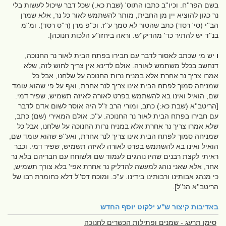
בשם הפר''ח. וכיו''ב כתבו התוס' (שבת כא.) שכל דבר שיכול לעשות בלי
נר כגון להוציא יין מן החבית, מותר להשתמש לאור כל נר, אלא שמרן
הב''י (סי' רסד) כתב שהטור לא סמך ע''ז. וכ''פ מרן (ר''ס רסד). ומ''מ
בנ''ד יש להתיר כד' מהריק''ש. וראה ביחזו''ע הלכות חנוכה].
ו
יש מי שכתב לאסור לדבר עם חבירו בפתח הבית לאור נר החנוכה,
דנחשב בכלל משתמש לאורה. אולם לדינא אין צריך לחוש לזה, שלא
אמרו צריך נר אחרת אלא במניח נרות החנוכה על שלחנו, אבל כל
שמניחה סמוך לפתח הבית אינו צריך לנר אחרת, ואף על פי שהוא עומד
שם, הואיל ואינו בא להשתמש בפרט לאורה לאיזה תשמיש, שפיר דמי.
[הריטב''א (שבת כא:) כתב, ומורי הרב ז''ל היה אוסר לשום אדם לדבר
עם חבירו בפתח הבית לאור נר החנוכה. ע''כ. אולם המאירי (שם) כתב,
שלא אמרו צריך נר אחרת אלא במניח נרות החנוכה על שלחנו, אבל כל
שמניחה סמוך לפתח הבית אינו צריך לנר אחרת, ואע''פ שהוא עומד שם,
הואיל ואינו בא להשתמש בפרט לאורה לאיזה תשמיש, שפיר דמי. וכבר
ראיתי לקצת רבנים שהיו נוהגים לעמוד שם ולשוחח עם חבריהם בלא נר
אחר, אלא שאני נוהג למעשה להדליק נר אחרת אפי' בלא צורך תשמיש,
כי מנהג אבותינו ורבותינו בידינו. ע''כ. ומוכח דס''ל דלא כחומרת רבו של
הריטב''א הנ''ל].
באדיבות
קיצור ש''ע ילקוט יוסף החדש
סימן תרעג - שמנים ופתילות הכשרים לחנוכה