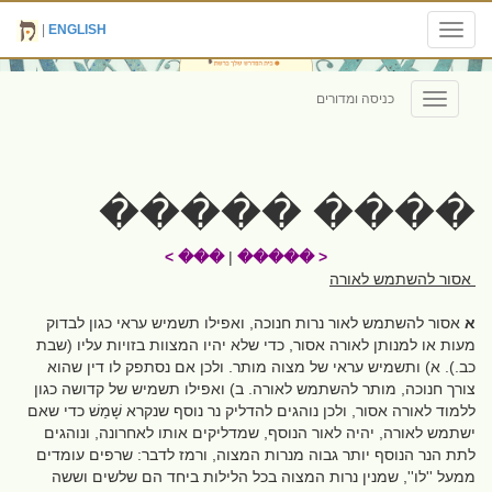
|
ENGLISH
Toggle
navigation
כניסה ומדורים
Toggle
navigation
���� �����
��� >
|
< �����
אסור להשתמש לאורה
א
אסור להשתמש לאור נרות חנוכה, ואפילו תשמיש עראי כגון לבדוק
מעות או למנותן לאורה אסור, כדי שלא יהיו המצוות בזויות עליו (שבת
כב.). א) ותשמיש עראי של מצוה מותר. ולכן אם נסתפק לו דין שהוא
צורך חנוכה, מותר להשתמש לאורה. ב) ואפילו תשמיש של קדושה כגון
ללמוד לאורה אסור, ולכן נוהגים להדליק נר נוסף שנקרא שָׁמַשׁ כדי שאם
ישתמש לאורה, יהיה לאור הנוסף, שמדליקים אותו לאחרונה, ונוהגים
לתת הנר הנוסף יותר גבוה מנרות המצוה, ורמז לדבר: שרפים עומדים
ממעל ''לו'', שמנין נרות המצוה בכל הלילות ביחד הם שלשים וששה