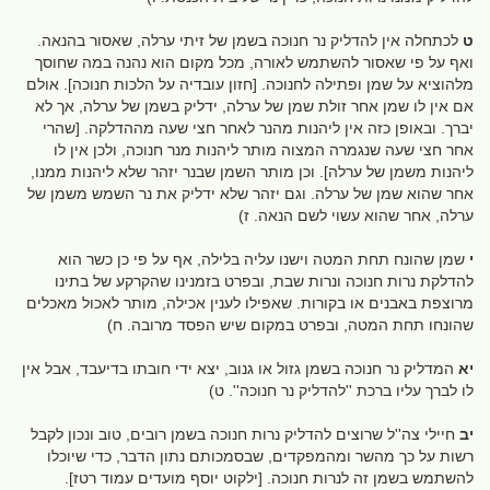
ט
לכתחלה אין להדליק נר חנוכה בשמן של זיתי ערלה, שאסור בהנאה.
ואף על פי שאסור להשתמש לאורה, מכל מקום הוא נהנה במה שחוסך
מלהוציא על שמן ופתילה לחנוכה. [חזון עובדיה על הלכות חנוכה]. אולם
אם אין לו שמן אחר זולת שמן של ערלה, ידליק בשמן של ערלה, אך לא
יברך. ובאופן כזה אין ליהנות מהנר לאחר חצי שעה מההדלקה. [שהרי
אחר חצי שעה שנגמרה המצוה מותר ליהנות מנר חנוכה, ולכן אין לו
ליהנות משמן של ערלה]. וכן מותר השמן שבנר יזהר שלא ליהנות ממנו,
אחר שהוא שמן של ערלה. וגם יזהר שלא ידליק את נר השמש משמן של
ערלה, אחר שהוא עשוי לשם הנאה. ז)
י
שמן שהונח תחת המטה וישנו עליה בלילה, אף על פי כן כשר הוא
להדלקת נרות חנוכה ונרות שבת, ובפרט בזמנינו שהקרקע של בתינו
מרוצפת באבנים או בקורות. שאפילו לענין אכילה, מותר לאכול מאכלים
שהונחו תחת המטה, ובפרט במקום שיש הפסד מרובה. ח)
יא
המדליק נר חנוכה בשמן גזול או גנוב, יצא ידי חובתו בדיעבד, אבל אין
לו לברך עליו ברכת ''להדליק נר חנוכה''. ט)
יב
חיילי צה''ל שרוצים להדליק נרות חנוכה בשמן רובים, טוב ונכון לקבל
רשות על כך מהשר ומהמפקדים, שבסמכותם נתון הדבר, כדי שיוכלו
להשתמש בשמן זה לנרות חנוכה. [ילקוט יוסף מועדים עמוד רטז].