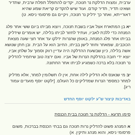
ערבית, ומצות הדלקת נר חנוכה, יקדים להתפלל תפלת ערבית, שתדיר
ושאינו תדיר, תדיר קודם. ועוד שיש להקדים קריאת שמע שהיא
דאורייתא, ואחר כך ידליק נר חנוכה, ויקיים גם פרסומי ניסא. ט)
יא
בן המתארח אצל אביו בשבת חנוכה, ויוצא מביתו ביום ששי אחר פלג
המנחה כדי ללכת לאביו, ועתיד לחזור לביתו בלילה, יש אומרים שידליק
בביתו אחר פלג המנחה, באופן שהנרות ידלקו עד אחר חצי שעה מצאת
הכוכבים, שמאחר וחוזר לישן בביתו, החיוב הוא על הבית. ובן חתן שנושא
אשה בלילה, כיון שבשעת ההדלקה היה עדיין רווק וסמוך על שלחן אביו,
יוצא ידי חובה בהדלקת הנרות של אביו. ואם ירצה טוב שיחמיר להדליק
נר חנוכה בלא ברכה כשמגיע לביתו אחר החתונה.
יב
מי שנאנס ולא הדליק לילה אחת, אין לו תשלומין למחר, אלא מדליק
למחר כמספר הנרות שמדליקים כל העולם. [ילקוט יוסף מועדים עמוד
ריג].
באדיבות
קיצור ש''ע ילקוט יוסף החדש
סימן תרעא - הדלקת נר חנוכה בבית הכנסת
א
המנהג פשוט להדליק נרות חנוכה גם בבתי הכנסת בברכות, משום
פרסומי ניסא, והוא מנהג ותיקין. א)