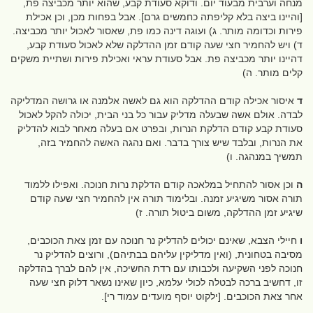
מנחה וערבית מבעוד יום. ודוקא סעודת קבע, שהוא יותר מכביצה פת,
[והיינו ביצה בלא קליפתה כחמשים גרם]. אבל בפחות מכן, וכן אכילת
פירות וכדומה מותר. ג) ועוגה דינה כמו פת, שאסור לאכול יותר מכביצה.
ד) ויש להחמיר חצי שעה קודם זמן ההדלקה שלא לאכול סעודת קבע,
דהיינו יותר מכביצה פת. אבל סעודת עראי ואכילת פירות ושתיית משקים
קלים מותר. ה)
ד
איסור אכילה קודם ההדלקה הוא גם לאשה אלמנה או גרושה המדליקה
לבדה. אולם אשה שבעלה מדליק עבור כל בני הבית, יכולה להקל לאכול
סעודת קבע קודם הדלקת הנרות, ובפרט אם בעלה מאחר לבוא להדליק
את הנרות, ובלבד שיש צורך בדבר. ואם נהגה האשה להחמיר בזה,
תמשיך במנהגה. ו)
ה
וכן אסור להתחיל במלאכה קודם הדלקת נרות חנוכה. ואפילו ללמוד
תורה אסור משיגיע זמנה. ובלימוד תורה אין להחמיר חצי שעה קודם
שיגיע זמן ההדלקה, משום ביטול תורה. ז)
ו
חיילי הצבא, שאינם יכולים להדליק נר חנוכה עם זמן צאת הכוכבים,
מסיבה בטחונית, (ואין מדליקין עליהם בבתיהם), ורוצים להדליק נר
חנוכה לפני השקיעה ולכבותו עם רדת החשיכה, אין להם לברך בהדלקה
זו, דחשיב ברכה לבטלה לכולי עלמא, כיון שאינו נשאר דלוק חצי שעה
אחר צאת הכוכבים. [ילקוט יוסף מועדים עמוד רי].