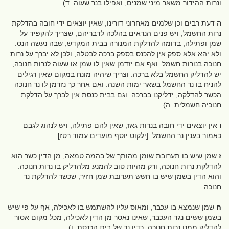
ונרות ההידור משאר מיני שמנים, ואפילו בנר שעוה. ד)
ה
דעת רבים וכן שלמים מאחרוני דורינו, שאין יוצאים ידי חובה בהדלקת
נרות החשמל, ויש פנים הנראים בהלכה לדבריהם, שצריך להקפיד על
שמן ופתילה, בדומה להדלקת המנורה בבית המקדש, שבה נעשה הנס.
ולא יהא אלא ספק אין להכנס בספק ברכה לבטלה, ולכן לא יברך על נרות
חנוכה בנורות חשמל. ואף אם יזדמן שאין לו שמן או שעוה לנרות חנוכה,
יש להדליק החשמל בלא ברכה. וצריך שיהיה מונח במקום שאין רגילים
להניח בו נר החשמל בשאר ימות השנה. ואם אחר כך נזדמן לו נר חנוכה
הכשר להדלקה, ידליקנו בברכה. וגם בבית כנסת אין לברך על הדלקת
חנוכיה חשמלית. ה)
ו
אין יוצאים ידי חובה בנרות גאז, שאין להם פתילה, ויש לנהוג לגבם
כאמור בענין נר החשמל. [ילקוט יוסף מועדים עמוד רטז].
ז
שמן שיש בו תערובת שומן מהותך של בהמה טמאה, מן הדין כשר הוא
להדלקת נרות חנוכה, ורק מהיות טוב להמנע מלהדליק בו נרות חנוכה.
והוא הדין בשמן שיש בו חשש תערובת שמן חזיר, שכשר להדלקת נר
חנוכה.
ח
שמן שנמצא בו עכבר, ומאוס עליו להשתמש בו לאכילה, אף על פי שיש
בשמן ששים נגד העכבר, שאינו נאסר מן הדין לאכילה, מכל מקום אסור
להדליק ממנו נרות חנוכה, כדין נר של בית הכנסת. ו)