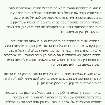
ט
נוהגים במסיבות הנערכות באולמות בלילי חנוכה, שמשמיעים בהם
דברי תורה לקרב את ישראל לצור מחצבתם, להדליק נרות חנוכה עם
ברכה בשם ומלכות, משום פרסומי ניסא, ויש להם על מה שיסמוכו.
דמאחר וקהל רב מתאסף במקום, לא גרע מבית הכנסת שמדליקין בו
נרות חנוכה לפרסומי ניסא. וטוב להתפלל שם ערבית בצבור, מיד לאחר
ההדלקה. אך אין זה מעכב. ח)
י
המנורה של נרות החנוכה בבית הכנסת מניחים אותה על שלחן לימין
ארון הקודש, שהוא צד דרום של בית הכנסת, שכן המנורה שהיתה בהיכל
של בית המקדש היתה בצד דרום. וכמו שאמרו בב''ב (כה:) שלחן בצפון
ומנורה בדרום, ויש שמסדרים את הנרות בין מזרח למערב, ויש שמסדרים
את הנרות בין צפון לדרום, ונהרא נהרא ופשטיה. ונוהגים להניחם בבית
הכנסת במקום גבוה לפרסום הנס. ט)
יא
יש נוהגים שהשליח צבור או הרב של בית הכנסת, מדליק בבית הכנסת
את נרות החנוכה, ויש נוהגים שהשמש מדליק. [ואם אפשר להדליק הנרות
בבית הכנסת על ידי קטן, ראה להלן סעיף טז]. י)
יב
אין האבל תוך שבעה מדליק נרות חנוכה בלילה הראשון בבית הכנסת,
בגלל ברכת שהחיינו שמעורר בקהל הרגשה לא נעימה, שיש בברכת
שהחיינו התעוררות של שמחה בצבור. ואם אין אדם אחר הרוצה להדליק