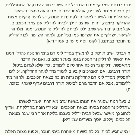
ז
בתי כנסת שמתקיימים בהם בכל יום שיעורי תורה עם קהל המתפללים,
בין תפלת מנחה לערבית, או לאחר ערבית, אם נראה למגיד השיעור
שהקהל יחזרו לשיעור לאחר הדלקת נרות חנוכה, יש להעדיף קיום מצות
ההדלקה בזמנה, דהיינו שהצבור ילך לביתו להדליק עם צאת הכוכבים.
אבל אם קיים חשש שאם ילכו לביתם להדליק נר חנוכה, ימנעו מלחזור
לשיעור, יש לקיים את השיעור כמו בכל יום, ולאחר השיעור ילכו להדליק
נר חנוכה בביתם. [ילקוט יוסף מועדים עמוד ריא].
ח
אברכי ישיבות יכולים להמשיך בסדר לימודם בימי החנוכה כרגיל, וימנו
את האשה להדליק נר חנוכה בזמן צאת הכוכבים. ואם אין הדבר
מתאפשר, ידליקו נר חנוכה אחר סיום לימודם, כדי שלא לגרום ביטול
תורה דרבים. ואם האברכים קובעים לימוד מיד לאחר ההדלקה, יכולים
להפסיק מסדר לימודם להדלקת נרות חנוכה בצאת הכוכבים, ולחזור מיד
ללימודם. אבל אם הדבר גורם לביטול תורה דרבים עדיף שינהגו כנזכר.
ח)
ט
בעל חנות שסוגר את חנותו בשעת ערב מאוחרת, יאמר לאשתו
שתדליק נר חנוכה בביתו בצאת הכוכבים ויצא ידי חובה בהדלקתה. ועדיף
לנהוג כך מאשר שבעל הבית ידליק בעצמו בלילה אחר חצי שעה מצאת
הכוכבים. [ילקוט יוסף מועדים עמ' ריא].
י
מי שהגיע לביתו בלילה בשעה מאוחרת בימי חנוכה, ולפניו מצות תפלת