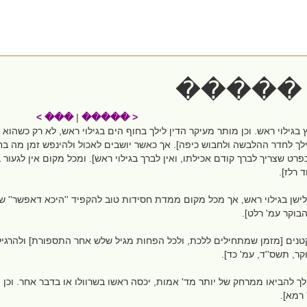
���� 
��� >
|
< �����
גילוי ראש. וכן מותר מעיקר הדין לילך בחוף הים בגילוי ראש, לא רק כשהוא ב
ך לחדר ההלבשה ולחבוש כיפה]. אך כאשר יושבים לאכול ולהינפש זמן מה בחוף 
רט שצריך לברך קודם אכילתו, ואין לברך בגילוי ראש]. ומכל מקום אין לגעור במ
 רלז].
ישן בגילוי ראש, אך מכל מקום ממדת חסידות טוב להקפיד ''היכא דאפשר'' שי
הבוקר עמ' רלט].
טנים [מזמן שמתחילים ללכת, ולכל הפחות מגיל שלש אחר התספורת] ולהרגילם 
קר, תשס''ד, עמ' כד].
ך להביאו ממרחק של יותר מד' אמות, יכסה ראשו בשרוולו או בדבר אחר. וכן יכו
רמא].