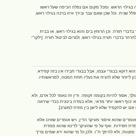
 בגילוי הראש. ומכל מקום אם נפלה הכיפה שעל ראשו
 שנית. וכל שכן שאם עבר ובירך איזו ברכה בגילוי ראש,
ברי תורה. וכן הרוחץ בים והוא בגילוי ראש, או בבית
הר בדברי תורה בגילוי ראש, ולגרום לביטול תורה. [ילקו''י
א דוקא בבגדי עצמו, אבל בבגדי חבירו אין בזה קפידא.
נכון ליזהר שלא להניח את נעליו תחת המטה, למראשותיו.
ולך, אסור להיות בקומה זקופה. ודין זה נאמר לכל אדם, ולא
 יכוף ראשו יותר מדאי, אלא במדה בינונית בכדי שיראה
ם אם יש להקפיד שלא לישן בין מזרח למערב].
אומרים שהוא איסור מעיקר הדין, ויש אומרים שאינו אלא
מדת חסידות. ואף על פי שהעיקר לדינא שהוא ממדת
צוות, ולא להיפך ח''ו. ולכן כל מי שהוא ירא שמים צריך