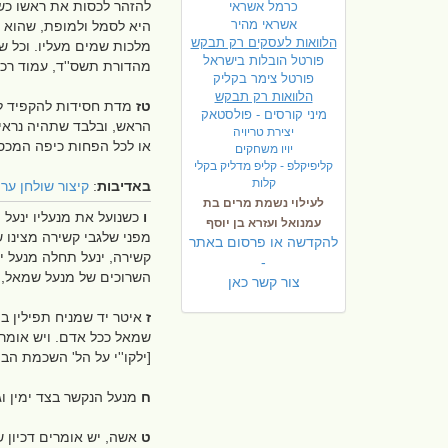
להזהר לכסות את ראשו כשה
כרמל אשראי
אשראי מהיר
היא לסמל ולמופת, שהוא ש
הלוואות לעסקים רק תבקש
מלכות שמים מעליו. וכל שכ
פורטל הובלות בישראל
מהדורת תשס''ד, עמוד רכ
פ
ורטל צימר בקליק
הלוואות רק תבקש
טז
מדת חסידות להקפיד לל
מיני קורסים - פולסטאק
הראש, ובלבד שתהיה נראית
יצירת טריויה
או לכל הפחות כיפה המכסה 
יויו משחקים
קליפיקלפ - קליפ מדליק בקלי
קלות
באדיבות
:
קיצור שולחן ער
לעילוי נשמת מרים בת
ו
כשנועל את מנעליו ינעל 
עמנואל ועזרא בן יוסף
מפני שלגבי קשירה מצינו 
להקדשה או פרסום באתר
קשירה, ינעל תחלה מנעל י
-
השרוכים של מנעל שמאל, וא
צור קשר כאן
ז
איטר יד שמניח תפילין ב
שמאל ככל אדם. ויש אומרים
[ילקו''י על הל' השכמת הב
ח
מנעל הנקשר בצד ימין ו
ט
אשה, יש אומרים דכיון ש