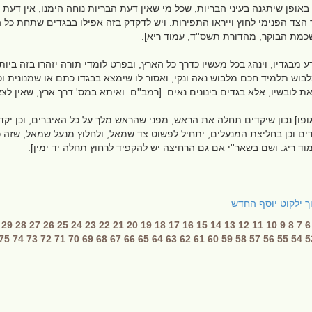
אופן שיתגנה בעיני הבריות, שכל מי שאין דעת הבריות נוחה הימנו, אין דעת ה
צד הפנימי לחוץ וייראו התפירות. ויש לדקדק בזה אפילו בבגדים שתחת כל ה
השכמת הבוקר, מהדורת תשס''ד, עמוד ריא].
רע מבגדיו, וינהג בכל מעשיו כדרך כל הארץ, ובפרט לומדי תורה יזהרו בזה בי
לבוש תלמיד חכם מלבוש נאה ונקי, ואסור לו שימצא בבגדו כתם או שמנונית ו
ת לובשיו, אלא בגדים בינונים נאים. [רמב''ם. ואיתא במס' דרך ארץ, שאין 
גופו] נכון שיקדים תחלה את הראש, מפני שהראש מלך על כל האיברים, וכן יקד
וכן בחליצת המנעלים, יתחיל לפשוט צד שמאל, ולחלוץ מנעל שמאל, שזה כבודה 
ד ריג. ושם בשאר''י אם גם הרחיצה יש להקפיד לרחוץ תחלה יד ימין].
וך ילקוט יוסף החדש
29
28
27
26
25
24
23
22
21
20
19
18
17
16
15
14
13
12
11
10
9
8
7
6
75
74
73
72
71
70
69
68
67
66
65
64
63
62
61
60
59
58
57
56
55
54
5