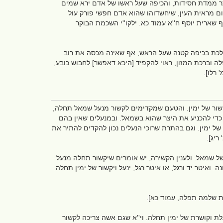
ותר ממדת חסידות, והכיפה שעל ראשו של אדם ירא שמים
ום מראית העין, שיחשדוהו שהוא אדם חפשי פורק עול
 שארית יוסף ח''א עמוד כא. ילקו''י השכמת הבוקר
ללכת בכיפה קטנה שעל הראש, אף שאינה מכסה את רוב
 וברכת המזון, ראוי להקפיד [היכא דאפשר] לחבוש כובע,
 רלו].
 ויקשור של ימין. והטעם שמקדימים לקשור מנעל שמאל תחלה,
 כדי להכניע את היצר שהוא בשמאל. ובמנעלים שאין בהם
של ימין. וגם בהתרת שרוכי הנעלים נכון להקדים להתיר את
ריג].
 של שמאל. ולענין הקשירה, יש אומרים שיקשור תחלה מנעל
ואיטר יד ורגל, או איטר רגל, ינעל ויקשור של ימין תחלה.
ות שלמה תפלה, עמוד כא].
לת וקושרת של ימין תחלה. וי''א שגם אשה צריכה לקשור