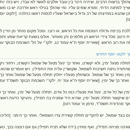
ולך ברשות הרבים, שיהיה היכר בין עובד אלקים לאשר לא עבדו, ויש בזה י
ייך למחנה הדתי, ומורא שמים עליו. ומי שהולך בגילוי ראש אדרבה יש בו מש
ן שהבא במחיצתו של רב גדול בישראל שעליו לכסות ראשו כהלכה. [ילקוט יוסף
ט].
כת בכיפה גדולה המכסה את כל הראש, או רובו. ומכל מקום מותר מן הדין 
 היטב מכל צידי הראש הן מלפנים והן מאחור. אולם בשעת קריאת שמע ותפלה
את רוב הראש. [שארית יוסף ח''א עמוד כג, ילקו''י על הל' השכמת הבוקר עמ'
וך ילקוט יוסף החדש
תחלה מנעל ימין, ולא יקשרנו, ואחר כך ינעל מנעל של שמאל ויקשרנו, ויחזור
שהתורה נתנה חשיבות לשמאל, שקושרין עליה את התפילין. ויש אומרים שהוא
מין ואחר כך של שמאל. וכשחולץ מנעליו יחלוץ תחלה מנעל של שמאל ואחר כך 
חר כך של ימין. [שארית יוסף ח''א עמ' יח. ילקו''י השכמת הבוקר תשס''ד עמ' 
ימין של כל אדם, ינעל את מנעליו כמו כל אדם, תחלה מנעל של ימין, ואחר כך
 שיקשור תחלה מנעל ימין, שהיא היד שמניח בה תפילין. והעיקר כדעת ראשונה. 
וקר מהדורת תשס''ד, סימן א' עמוד רטו].
גם בצד שמאל, יש להקדים תחלה קשירת צדו השמאלי, ואחר כך הימני. [הליכ
אינה מניחה תפילין, ואף מוחין בידה שלא תניח תפילין גם אם רצונה בכך, נוע