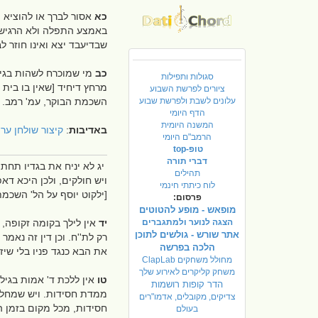
כא
אסור לברך או להוציא 
באמצע התפלה ולא הרגיש ב
שבדיעבד יצא ואינו חוזר ל
כב
מי שמוכרח לשהות בגילו
סגולות ותפילות
מרחץ דיחיד [שאין בו בית 
ציורים לפרשת השבוע
עלונים לשבת ולפרשת שבוע
השכמת הבוקר, עמ' רמב. וש
הדף היומי
המשנה היומית
באדיבות
:
קיצור שולחן ער
הרמב"ם היומי
טופ-top
דברי תורה
יג לא יניח את בגדיו תחת
תהילים
ויש חולקים, ולכן היכא דא
לוח כיתתי חינמי
[ילקוט יוסף על הל' השכמ
פרסום:
מופאש - מופע להטוטים
הצגה לנוער ולמתגברים
יד
אין לילך בקומה זקופה, 
אתר שורש - גולשים לתוכן
רק לת''ח. וכן דין זה נאמ
הלכה בפרשה
את הבא כנגד פניו בלי שיז
מחולל משחקים ClapLab
משחק קליקרים לאירוע שלך
טו
אין ללכת ד' אמות בגילו
הדר קופות רושמות
ממדת חסידות. ויש שמחלקי
צדיקים, מקובלים, אדמו"רים
חסידות, מכל מקום בזמן הז
בעולם