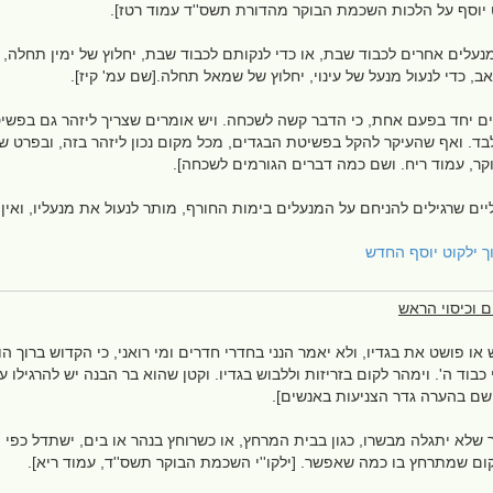
 יוסף על הלכות השכמת הבוקר מהדורת תשס''ד עמוד רטז].
מנעלים אחרים לכבוד שבת, או כדי לנקותם לכבוד שבת, יחלוץ של ימין תחלה, 
, כדי לנעול מנעל של עינוי, יחלוץ של שמאל תחלה.[שם עמ' קיז].
ם יחד בפעם אחת, כי הדבר קשה לשכחה. ויש אומרים שצריך ליזהר גם בפשיט
ד. ואף שהעיקר להקל בפשיטת הבגדים, מכל מקום נכון ליזהר בזה, ובפרט שא
וקר, עמוד ריח. ושם כמה דברים הגורמים לשכחה].
ם שרגילים להניחם על המנעלים בימות החורף, מותר לנעול את מנעליו, ואין 
וך ילקוט יוסף החדש
ם וכיסוי הראש
 או פושט את בגדיו, ולא יאמר הנני בחדרי חדרים ומי רואני, כי הקדוש ברוך ה
כבוד ה'. וימהר לקום בזריזות וללבוש בגדיו. וקטן שהוא בר הבנה יש להרגילו 
ושם בהערה גדר הצניעות באנשים].
לא יתגלה מבשרו, כגון בבית המרחץ, או כשרוחץ בנהר או בים, ישתדל כפי יכו
ום שמתרחץ בו כמה שאפשר. [ילקו''י השכמת הבוקר תשס''ד, עמוד ריא].