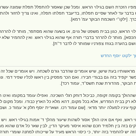
מפיו הזכרת השם בגילוי הראש. ומכל שכן שאסור להתפלל תפלת שמונה עשרה
דבר עד לאחר שסיים תפלתו, בדיעבד תפלתו תפלה, ואינו צריך לחזור ולהתפלל
ברך. [ילקו''י השכמת הבוקר עמ' רמא].
י הראש, כגון בבית משפט של גוים, או בשעה שהוא מסתפר, מותר לו להרהר בד
הכסא], מותר לו להרהר בדברי תורה אף שהוא בגילוי ראש. ואין להחמיר שלא להר
ם בהערה בגוזז צפורניו שמותר לו לדבר ד''ת].
וך ילקוט יוסף החדש
 מראשותיו בעת שישן, שיש אומרים שהדבר גורם לשכחה. ויש אומרים שכל זה הו
פשר יקפיד בזה גם בבגדי חבירו. ואם הכר מפסיק בין ראשו לכליו שפיר דמי. ו
ת הבוקר, מהדורת שנת תשס''ד, עמוד רכד].
שההולך בקומה זקופה, כביכול דוחק רגלי השכינה. ואפילו עומד במקומו ואינו ה
ר לא רק בבית המדרש, אלא בכל מקום, דהא מלא כל הארץ כבודו. ומכל מקום לא
קוף עיניו למעלה יותר מדאי. [שם עמוד רכו. ושארית יוסף חלק א' עמוד כ. וש
י ראש, ואף אם אינו הולך אסור לשהות שיעור מהלך ד' אמות בגילוי ראש. ויש 
ם בזה בין תלמיד חכם שהוא איסור מעיקר הדין, לבין שאר כל אדם שהוא מ
ה יש להחמיר בזה יותר, כי כיסוי הראש מעיד על שייכותו למחנה שומרי תורה ומ