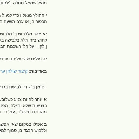
מנעל שמאל תחלה. [ילקוט
י
החולץ מנעליו כדי לנעול 
הכפורים, או ערב תשעה באב
יא
יזהר מללבוש ב' מלבושי
לחוש בזה אלא בלבישה בלב
[ילקו''י על הל' השכמת הב
יב
נעלים שיש עליהם ערדליי
באדיבות
:
קיצור שולחן ער
סימן ב' - דין לבישת בגדי
א
יזהר להיות צנוע כשלובש
בצניעות שלא יתגלה, מפני 
מהדורת תשס''ד, עמ' רז. 
ב
אפילו במקום שאי אפשר ש
וללבוש הבגדים, סמוך למק