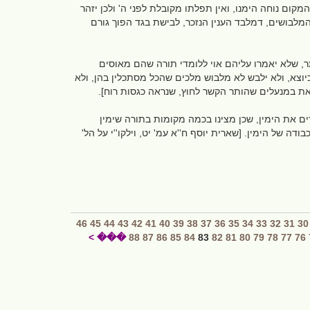
מקום נוחה הימנו, ואין תפלתו מקובלת לפני ה' ולכן יזהר
מלבושים, דמלבד הענין הנזכר, לבישת בגד הפוך גורם
ותר, שלא יאמרו עליהם אוי ללומדי תורה שהם מאוסים
כיוצא, ולא ילבש לא מלבוש מלכים שהכל מסתכלין בהן, ולא
לצאת במנעלים שהותר הקשר לחוץ, שנראה כגסות רוח].
ים את הימין, שכן מצינו בכמה מקומות בתורה שימין
של הימין. [שארית יוסף ח''א עמ' יט, וילקו''י על הל'
46
45
44
43
42
41
40
39
38
37
36
35
34
33
32
31
30
��� >
88
87
86
85
84
83
82
81
80
79
78
77
76