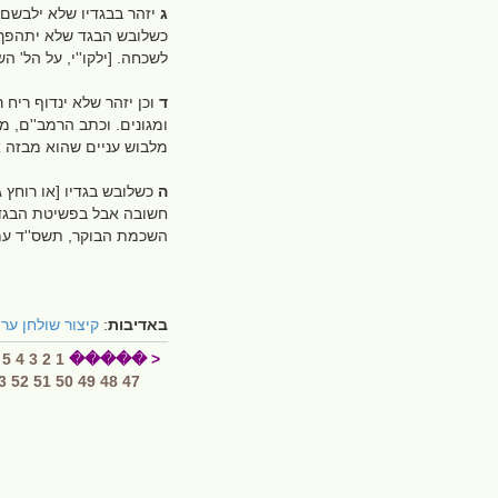
ג
יזהר בבגדיו שלא ילבשם ב
כשלובש הבגד שלא יתהפך ה
לשכחה. [ילקו''י, על הל' 
ד
וכן יזהר שלא ינדוף ריח 
ומגונים. וכתב הרמב''ם, מ
מלבוש עניים שהוא מבזה א
ה
כשלובש בגדיו [או רוחץ 
חשובה אבל בפשיטת הבגדים 
השכמת הבוקר, תשס''ד עמו
באדיבות
:
קיצור שולחן ער
5
4
3
2
1
< �����
3
52
51
50
49
48
47