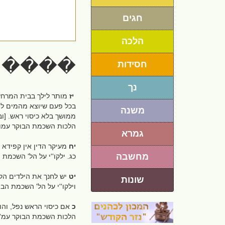
חגים
הלכה
�����
חסידות
נך
יז
מותר לילך בבית המרחץ ב
בכל פעם שיוצא מהמים ליל
משנה
ממושך בלא כיסוי ראש. [ובפ
הלכות השכמת הבוקר עמוד
גמרא
יח
מעיקר הדין אין קפידא ל
מחשבה
כג. ילקו''י על הל' השכמת 
יט
יש לחנך את הילדים הק
שונות
וילקו''י על הל' השכמת הבו
כ
אם כיסוי הראש נפל, והול
הלכות השכמת הבוקר עמ' 