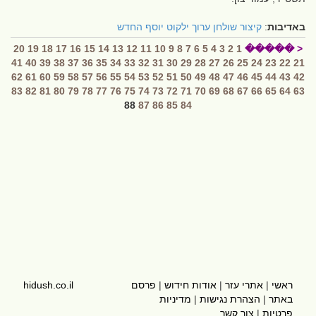
באדיבות
:
קיצור שולחן ערוך ילקוט יוסף החדש
20
19
18
17
16
15
14
13
12
11
10
9
8
7
6
5
4
3
2
1
< �����
41
40
39
38
37
36
35
34
33
32
31
30
29
28
27
26
25
24
23
22
21
62
61
60
59
58
57
56
55
54
53
52
51
50
49
48
47
46
45
44
43
42
83
82
81
80
79
78
77
76
75
74
73
72
71
70
69
68
67
66
65
64
63
88
87
86
85
84
ראשי
|
אתרי עזר
|
אודות חידוש
|
פרסם
hidush.co.il
באתר
|
הצהרת נגישות
|
מדיניות
פרטיות
|
צור קשר