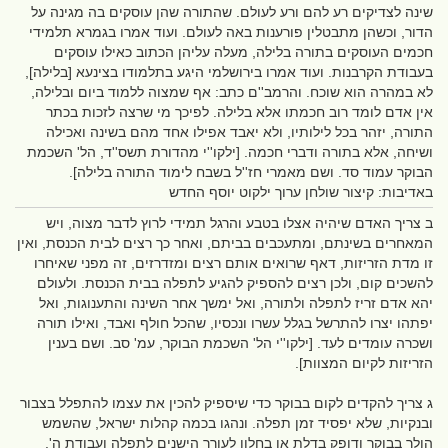
שינה לצדיקים רע להם ורע לעולם. שהתורה שהן עוסקים בה מגינה על
הדור, וכשהן מתבטלין פורענות באה לעולם. ועוד אמרו בגמרא תלמידי
חכמים העוסקים בתורה בלילה, מעלה עליהן הכתוב כאילו עוסקים
בעבודת הקרבנות. ועוד אמרו בירושלמי היגע בתלמודו בצינעא [בלילה],
לא במהרה הוא שוכח. והרמב''ם כתב: אף שמצוה ללמוד ביום ובלילה,
אין אדם לומד רוב חכמתו אלא בלילה. לפיכך מי שרצה לזכות בכתר
התורה, יזהר בכל לילותיו, ולא יאבד אפילו אחד מהם בשינה ואכילה
ושיחה, אלא בתורה ודברי חכמה. [ילקו''י מהדורת תשס''ד, הל' השכמת
הבוקר עמוד סד. ושם מאמרי חז''ל בשבח לימוד התורה בלילה].
באדיבות: קיצור שולחן ערוך ילקוט יוסף החדש
ב צריך האדם שיהיה אצלו בטבע והרגל תמידי לרוץ לדבר מצוה, ויש
המאחרים בשינתם, ומתעכבים בביתם, ואחר כך רצים לבית הכנסת, ואין
זו מדת הזריזות, דאף שרואים אותם רצים ומזדרזים, זה מפני שאיחרו
להשכים קום, ולכן רצים להספיק להגיע לתפלה בבית הכנסת. ולעולם
יהא אדם זריז לתפלה ולתורה, ואל ימשך אחר השינה והתענוגות, ואל
יפתהו יצרו להתרשל בגלל עשרו ונכסיו, שהכל חולף ואבד, ואילו תורה
ושכרה עומדים לעד. [ילקו''י הל' השכמת הבוקר, עמ' סב. ושם בענין
הזריזות לקיום המצוות].
ג צריך להקדים לקום בבוקר כדי שיספיק להכין את עצמו להתפלל בצבור
ובנקיות, שלא יפסיד זמן תפלה. ונהגו בכמה קהלות ישראל, שהשמש
הולך בבוקר ודופק בדלת או בחלון לעורר הישנים לתפלה ועבודת ה'.