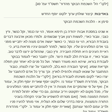
[ילקו''י הל' השכמת הבוקר מהדור' תשס''ד עמ' סג].
באדיבות
: קיצור שולחן ערוך ילקוט יוסף החדש
סימן א - הלכות השכמת הבוקר
א שנינו במסכת אבות יהודה בן תימא אומר, הוי עז כנמר, וקל כנשר, ורץ
כצבי, וגבור כארי, לעשות רצון אביך שבשמים. ולמדו מכאן ארבעה דברים
בעבודת הבורא, הוי עז כנמר, כי כאשר יעשה אדם מצוה לא יתבייש מפני
בני אדם המלעיגים עליו. וקל כנשר, למהר לעצום עיניו מראות ברע, כי
ראיית העינים היא תחלת העבירה. ורץ כצבי, שהרגלים ירוצו לדבר טוב.
וגבור כארי, זו גבורת הלב לנצח היצר. ולכן יתגבר כארי לעמוד בבוקר
לעבודת בוראו, שיהא הוא מעורר השחר. ועל כל פנים לא יאחר זמן תפלה
וקריאת שמע. [ועיקר הגבורה הוא בלב, להתגבר על יצרו לנצחו, כגבור
המתגבר על שונאו לנצחו ולהפילו לארץ. וכך צריך כל אדם להתגבר על
יצרו כארי לקום משינתו לעבודת בוראו]. [ילקו''י על הלכות השכמת
הבוקר, מהדורת תשס''ד עמוד נז. וילקוט יוסף שארית יוסף חלק א', עמוד
א']. ואף על פי שהמקיים את מצוות ה' אין לו להתבייש מפני המלעיגים
עליו, מכל מקום לא יתקוטט ויריב עמהם, גם כדי שלא יתרגל למדת
העזות המגונה מאד. [ואם מטרתו להשפיע על עניני הקהלה בעניני
התורה והמצוות, וניסה בדרכי שלום ולא הצליח, אזי מותר להעיז פניו
ולריב עמם להפר עצתם]. [שארית יוסף חלק א' עמוד ג'. ילקו''י מהדורת
תשס''ד, עמוד צו].