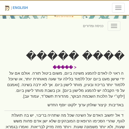
|
ENGLISH
Toggle
navigation
כניסה ומדורים
Toggle
navigation
���� �����
< �����
ה ראוי לו לאדם להמנע משינה ביום, משום ביטול תורה. אולם אם על
ידי שישן מעט ביום יוכל ללמוד בלילה עד שעה מאוחרת יותר, או שיוכל
ללמוד יותר בריכוז ובעיון, מותר לישון ביום. אך לא ירבה בשינה. [ואמנם
על פי הקבלה יש להמנע מלישון ביום]. וכן בשבת מותר לישון ביום.
[ילקו''י על הלכות השכמת הבוקר, מהדורת תשס''ד, עמוד עב].
באדיבות: קיצור שולחן ערוך ילקוט יוסף החדש
ד אל יחשוב האדם על השינה שכל מה שתהיה בריבוי, יש בה תועלת
לגוף, שהרי הסכימו הרופאים המובהקים שלא ישן אדם פחות משש
שעות, ולא יותר משמונה שעות. ויותר מזה מזיק לבריאות. ואמרו בגמרא: