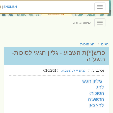
|
ENGLISH
Toggle
navigation
כניסה ומדורים
Toggle
navigation
חגים
חג סוכות
פרש{יי}ת השבוע - גליון חגיגי לסוכות-
תשע"ה
נכתב על ידי
פרש יי ת השבוע
| 7/10/2014
גיליון חגיגי
לחג
הסוכות-
התשע"ה
לחץ כאן