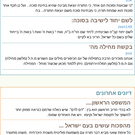
לון
י שבועות וסוכות הם אחד, כי התורה יוצאת מבינה שהיא בחינת סוכה... ועל כן תכף אחר
כות הוא שמחת תורה, כי מבחינת סוכה משם יוצאת התורה... בח
שם יחוד לישיבה בסוכה:
zeev14
ם יחוד קב"ה ושכינתיה, ליחד שם הוי"ה ב"ה, אות י' באות ה' ואות ו' באות ה' בייחוד
ים בשם כל ישראל, הריני בא לקיים
קשת מחילה מה'
yos
חנו מזכירים הרבה בתפילות של יום הכיפורים מילים עם השורש מ.ח.ל (מלשון מחילה)
ם ח.מ.ל (מלשון חמלה=רחמים). ניתן ללמוד מכאן שכשה' מוחל - המחילה
יונים אחרונים
המשפט הראשון....
לא בכדי הריב הראשון הוא בין : "דם לדם". שיש כאלה שדמם כנראה סמוק יותר
להשפך על תקומת ישראל וקיומו . ויש את האחרים שמוס..
מהפכות עושים בעם ישראל ...
כל אימת שאני מביא דבר תורה עם משמעות פוליטית משנית היכרחית . משהו מתעורר