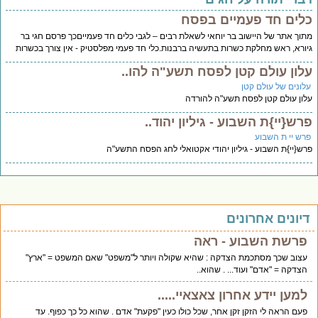
לים חד פעמיים בפסח
וך אתר של היישוב בר יוחאי לשאלת רבים – לגבי כלים חד פעמייםכך פרסם חגי בר
ורא, ראש מחלקת כשרות בתעשיה ברבנות.כלי חד פעמי מפלסטיק - אין צורך בכשרות
לון עולם קטן לפסח תשע"ה להו..
לונים של עולם קטן
ון עולם קטן לפסח תשע"ה להורדה
רש{יי}ת השבוע - גיליון יהוד..
רש יי ת השבוע
ש{יי}ת השבוע - גיליון יהודי אקטואלי לחג הפסח התשע"ה
יונים אחרונים
פרשת השבוע - ראה
עצוב שכך מסתכמת הצדקה : שהיא שקולה ויותר ל"משפט" שאם המשפט = "ארץ"
הצדקה = "אדם" ועוד... . שהוא..
למען יידע אחרון צאצאיי.....
פעם הראה לי הזקן זקן אחר, שכל כולו כעין "פקעת" אדם . שהוא כל כך כפוף. עד