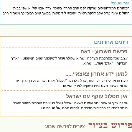
ונתן שטנצל
חורים המזרחוניקים שרקדו לפני הרב החרדי בשערי צדק אבא שלי אושפז בבית
ולים שערי צדק עקב דלקת ריאות, וישבתי ליד מיטתו במשך ימים רבים" כך משחזר הרב
יונים אחרונים
פרשת השבוע - ראה
עצוב שכך מסתכמת הצדקה : שהיא שקולה ויותר ל"משפט" שאם המשפט = "ארץ"
הצדקה = "אדם" ועוד... . שהוא..
למען יידע אחרון צאצאיי.....
פעם הראה לי הזקן זקן אחר, שכל כולו כעין "פקעת" אדם . שהוא כל כך כפוף. עד
שדומה שעוד מעט ופניו נושקים לארץ. אזיי,הו..
אין מסלול עוקף עם ישראל
גם זה צריך שיאמר : מה עושים כשעם ישראל טובל בטינופת מוסרית מנוער מערכיו.
מותר להתאבל בבדידות מדברית. לפרוש מהם [אליהו ירמיה ו..