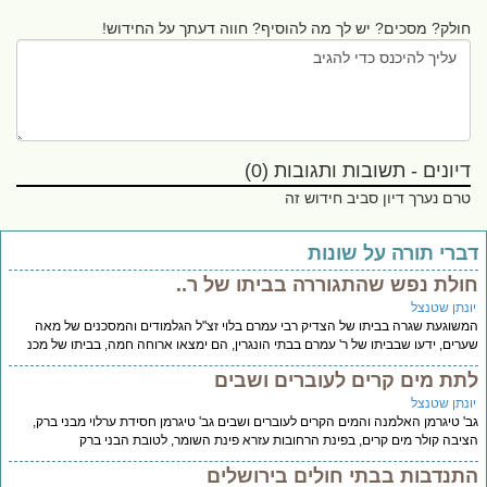
חולק? מסכים? יש לך מה להוסיף? חווה דעתך על החידוש!
דיונים - תשובות ותגובות (0)
טרם נערך דיון סביב חידוש זה
ברי תורה על שונות
ולת נפש שהתגוררה בביתו של ר..
ונתן שטנצל
שוגעת שגרה בביתו של הצדיק רבי עמרם בלוי זצ"ל הגלמודים והמסכנים של מאה
רים, ידעו שבביתו של ר' עמרם בבתי הונגרין, הם ימצאו ארוחה חמה, בביתו של מכנ
תת מים קרים לעוברים ושבים
ונתן שטנצל
' טיגרמן האלמנה והמים הקרים לעוברים ושבים גב' טיגרמן חסידת ערלוי מבני ברק,
יבה קולר מים קרים, בפינת הרחובות עזרא פינת השומר, לטובת הבני ברק
תנדבות בבתי חולים בירושלים