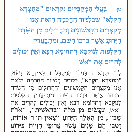
בַּעֲלֵי הַמְקֻבָּלִים נִקְרָאִים "מֵחַצְדָא
ט)
חַקְלָא" שֶׁבְּלִמּוּד הַחָכְמָה הַזֹּאת אָנוּ
מְקַצְּרִים הַקִּמְּשׁוֹנִים וְהַחֲרוּלִים מִן הַשָּׂדֶה
הַיָּדוּעַ אֲשֶׁר בֵּרְכוֹ הַשֵּׁם, וּמִתְבַּעֲרִין
הַקְּלִפּוֹת לְנוּקְבָא דִּתְהוֹמָא רַבָּא וְאֵין יְכוֹלִים
לְהָרִים אֶת רֹאשׁ
לָכֵן נִקְרָאִים בַּעֲלֵי הַמְקֻבָּלִים בְּאִידְרָא נָשׂא,
"מֵחַצְדָא חַקְלָא", כְּלוֹמַר בְּלִמּוּד הַחָכְמָה הַזֹּאת
אָנוּ מְקַצְּרִים הַקִּמְּשׁוֹנִים וְהַחֲרוּלִים מִן הַשָּׂדֶה
הַיָּדוּעַ אֲשֶׁר בֵּרְכוֹ הַשֵּׁם וּמִתְבַּעֲרִין הַקְּלִפּוֹת
לְנוּקְבָא דִּתְהוֹמָא רַבָּא
וְאֵין יְכוֹלִים לְהָרִים אֶת
וְנַעֲשִׂים מִן מִלַּת "בְּרֵאשִׁית", "אֹרֹת
רֹאשׁ,
שֶׁבִי",
מִן הָאָלֶף הַיָּדוּעַ יוֹצְאִין ת"ר אוֹרוֹת,
וְשֶׁבִי הֵם שְׁנֵים עָשָׂר צֵרוּפֵי הֲוָיוֹת כַּיָּדוּעַ