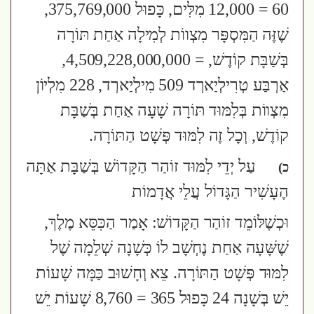
60 = 12,000 מִלִּים, כָּפוּל 375,769,000,
שֶׁזֶּה הַמִּסְפָּר מִצְווֹת לְמִילָה אַחַת תּוֹרָה
בְּשַׁבָּת קוֹדֶשׁ, = 4,509,228,000,000,
אַרְבַּע טְרִילְיַארְד 509 מִילְיַארְד, 228 מִלְיוֹן
מִצְווֹת בְּלִמּוּד תּוֹרָה שָׁעָה אַחַת בְּשַׁבָּת
קוֹדֶשׁ, וְכָל זֶה לִמּוּד פְּשָׁט הַתּוֹרָה.
עַל יְדֵי לִמּוּד זוֹהַר הַקָּדוֹשׁ בְּשַׁבָּת אַתָּה
כ)
הֶעָשִׁיר הַגָּדוֹל עֲלֵי אֲדָמוֹת
וּכְשֶׁלּוֹמֵד זוֹהַר הַקָּדוֹשׁ: אָמַר הַכִּסֵּא מֶלֶךְ,
שֶׁשָּׁעָה אַחַת נֶחְשָׁב לוֹ כְּשָׁנָה שְׁלֵמָה שֶׁל
לִמּוּד פְּשָׁט הַתּוֹרָה. צֵא וְחָשׁוּב כַּמָּה שָׁעוֹת
יֵשׁ בְּשָׁנָה 24 כָּפוּל 365 = 8,760 שָׁעוֹת יֵשׁ