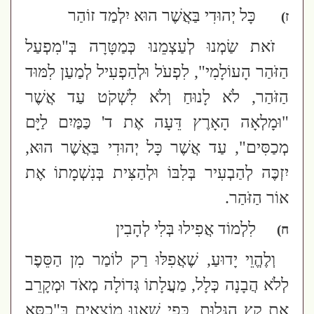
כָּל יְהוּדִי בַּאֲשֶׁר הוּא יִלְמַד זוֹהַר
ז)
זֹאת שַׂמְנוּ לְעַצְמֵנוּ כְּמַטָּרָה בְּ"מִפְעַל
הַזֹּהַר הָעוֹלָמִי", לִפְעֹל וּלְהַפְעִיל לְמַעַן לִמּוּד
הַזֹּהַר, לֹא לָנוּחַ וְלֹא לִשְׁקֹט עַד אֲשֶׁר
"וּמָלְאָה הָאָרֶץ דֵּעָה אֶת ד' כַּמַּיִם לַיָּם
מְכַסִּים",
עַד אֲשֶׁר כָּל יְהוּדִי בַּאֲשֶׁר הוּא,
יִזְכֶּה לְהַבְעִיר בְּלִבּוֹ וּלְהַצִּית בְּנִשְׁמָתוֹ אֶת
אוֹר הַזֹּהַר.
לִלְמוֹד אֲפִילוּ בְּלִי לְהָבִין
ח)
וְלֶהֱוֵי יָדוּעַ, שֶׁאֲפִלּוּ
רַק לוֹמַר מִן הַסֵּפֶר
לְלֹא הֲבָנָה כְּלָל, מַעֲלָתוֹ גְּדוֹלָה מְאֹד וּמְקָרֵב
אֶת קֵץ הַגָּלוּת
, כְּפִי שֶׁאָנוּ מוֹצְאִים בְּ"כִסֵּא