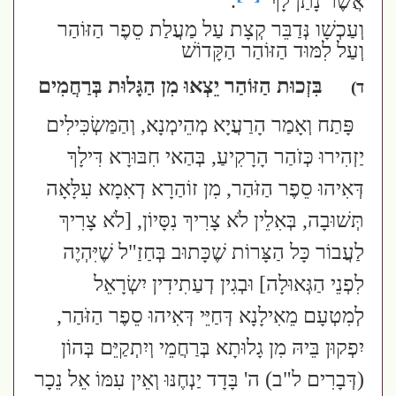
אֲשֶׁר נָתַן לָךְ"
.
וְעַכְשָׁו נְּדַבֵּר קְצָת עַל מַעֲלַת סֵפֶר הַזּוֹהַר
וְעַל לִמּוּד הַזּוֹהַר הַקָּדוֹשׁ
בִּזְכוּת הַזּוֹהַר יֵצְאוּ מִן הַגָּלוּת בְּרַחֲמִים
ד)
פָּתַח וְאָמַר הָרַעֲיָא מְהֵימְנָא, וְהַמַּשְׂכִּילִים
יַזְהִירוּ כְּזֹהַר הָרָקִיעַ, בְּהַאי חִבּוּרָא דִּילָךְ
דְּאִיהוּ סֵפֶר הַזֹּהַר, מִן זוֹהַרָא דְאִמָא עִלָּאָה
תְּשׁוּבָה, בְּאִלֵין לֹא צָרִיךְ נִסָּיוֹן, [לֹא צָרִיךְ
לַעֲבוֹר כָּל הַצָּרוֹת שֶׁכָּתוּב בְּחַזַ"ל שֶׁיִּהְיֶה
לִפְנֵי הַגְּאוּלָה] וּבְגִין דְעַתִידִין יִשְׂרָאֵל
לְמִטְעָם מֵאִילָנָא דְּחַיֵּי דְּאִיהוּ סֵפֶר הַזֹּהַר,
יִפְקוּן בֵּיהּ מִן גָלוּתָא בְּרַחֲמֵי וְיִתְקַיֵּם בְּהוֹן
(דְּבָרִים ל"ב)
ה' בָּדָד יַנְחֶנּוּ וְאֵין עִמּוֹ אֵל נֵכָר