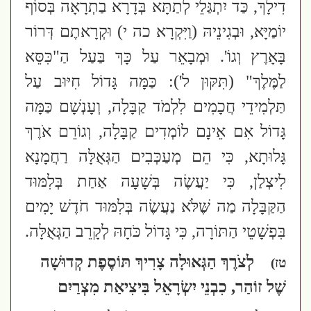
דִילָךְ, כַּד יִתְגַּלֵי לְתַתָּא בְּדָרָא בַתְרָאָה בְּסוֹף
יוֹמַיָּא, וּבְגִינֵיהּ
(וַיִּקְרָא כה י)
וּקְרָאתֶם דְּרוֹר
בָּאָרֶץ וְגוֹ'. וּמְבָאֵר עַל כָּךְ בַּעַל הַ"כִּסֵּא
לַמֶּלֶךְ"
(תִּקּוּן ל')
: כַּמָּה גָּדוֹל חִיּוּב עַל
תַּלְמִידֵי חֲכָמִים לִלְמֹד קַבָּלָה, וְעָנְשָׁם כַּמָּה
גָּדוֹל אִם אֵינָם לוֹמְדִים קַבָּלָה, וְגוֹרֵם אֹרֶךְ
גָּלוּתָא,
כִּי הֵם מְעַכְּבִים הַגְּאֻלָּה רַחֲמָנָא
לִיצְלַן, כִּי יַעֲשֶׂה בְּשָׁעָה אַחַת בְּלִמּוּד
הַקַּבָּלָה מַה שֶּׁלֹּא נַעֲשֶׂה בְּלִמּוּד חֹדֶשׁ יָמִים
בִּפְשָׁטֵי הַתּוֹרָה, כִּי גָּדוֹל כֹּחָהּ לְקָרֵב הַגְּאֻלָּה.
לְצֹרֶךְ הַגְּאוּלָה צָרִיךְ תּוֹסֶפֶת קְדוּשָׁה
טז)
שֶׁל זוֹהַר, כִבְנֵי יִשְׂרָאֵל בִּיצִיאַת מִצְרַיִם