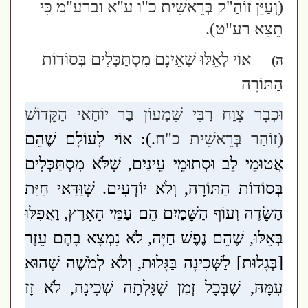
(וְעַיֵּן זוֹהַ"ק בְּרֵאשִׁית כ"ו ע"א וברע"מ כִּי
תֵצֵא רע"ט)
.
אוֹי לְאֵלּוּ שֶׁאֵינָם מִסְתַּכְּלִים בְּסוֹדוֹת
ה)
הַתּוֹרָה
וּכְבָר צָוַח רַבִּי שִׁמְעוֹן בַּר יוֹחַאי הַקָּדוֹשׁ
(זוֹהַר בְּרֵאשִׁית כ"ח
.):
אוֹי לָעוֹלָם שֶׁהֵם
אֲטוּמֵי לֵב וּסְתוּמֵי עֵינַיִם, שֶׁלֹּא מִסְתַּכְּלִים
בְּסוֹדוֹת הַתּוֹרָה, וְלֹא יוֹדְעִים. שֶׁוַּדַּאי חַיַּת
הַשָּׂדֶה וְעוֹף הַשָּׁמַיִם הֵם עַמֵּי הָאָרֶץ, וַאֲפִלּוּ
בְּאֵלּוּ, שֶׁהֵם נֶפֶשׁ חַיָּה, לֹא נִמְצָא בָהֶם עֵזֶר
[בְּגָלוּת] לַשְּׁכִינָה בַּגָּלוּת, וְלֹא לְמֹשֶׁה שֶׁהוּא
עִמָּהּ, שֶׁבְּכָל זְמַן שֶׁגָּלְתָה שְׁכִינָה, לֹא זָז