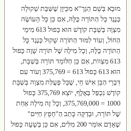
מוּבָא בְּשֵׁם הַגְרָ"א מִכֵּיוָן שֶׁשַּׁבָּת שְׁקוּלָה
כְּנֶגֶד כָּל הַתּוֹרָה כֻּלָּהּ, אִם כֵּן כָּל הָעוֹשֶׂה
מִצְוָה בְּשַׁבָּת קוֹדֶשׁ הוּא כָּפוּל 613 מִימֵי
הַחוֹל, וְעוֹד לִמּוּד הַתּוֹרָה שָׁקוּל כְּנֶגֶד כָּל
הַתּוֹרָה כֻּלָּהּ, וְכָל מִילָה שֶׁל תּוֹרָה שָׁוֶה כָּפוּל
613 מִצְווֹת, אִם כֵּן הַלּוֹמֵד תּוֹרָה בְּשַׁבָּת,
הוּא 613 כָּפוּל 613 = 375,769 וְעוֹד עִם
דִּבְרֵי הַבֵּן אִישׁ חֵי, שֶׁכָּל פְּעֻלַּת מִצְוָה בְּשַׁבָּת
קוֹדֶשׁ נִכְפַּל בְּאֶלֶף, יוֹצֵא 375,769 כָּפוּל
1000 = 375,769,000, וְכָל זֶה מִילָה אַחַת
שֶׁל תּוֹרָה, וּבְדַקָּה כָּתַב הַ"חָפֵץ חַיִּים"
שֶׁאָדָם אוֹמֵר 200 מִלִּים, אִם כֵּן בְּשָׁעָה כָּפוּל