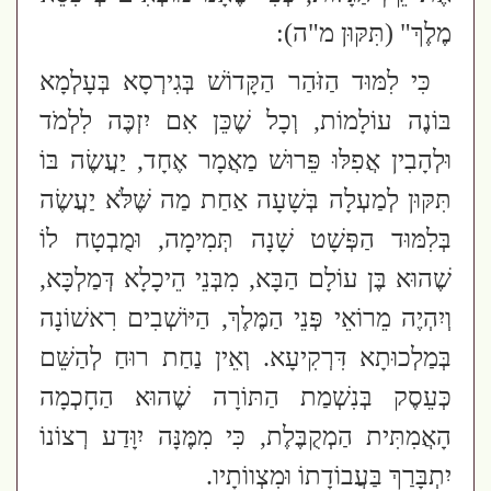
מֶלֶךְ"
(תִּקּוּן מ"ה)
:
כִּי לִמּוּד הַזֹּהַר הַקָּדוֹשׁ
בְּגִירְסָא בְּעָלְמָא
בּוֹנֶה עוֹלָמוֹת
, וְכָל שֶׁכֵּן אִם יִזְכֶּה לִלְמֹד
וּלְהָבִין אֲפִלּוּ פֵּרוּשׁ מַאֲמָר אֶחָד,
יַעֲשֶׂה בּוֹ
תִּקּוּן לְמַעְלָה בְּשָׁעָה אַחַת מַה שֶּׁלֹּא יַעֲשֶׂה
בְּלִמּוּד הַפְּשָׁט שָׁנָה תְּמִימָה, וּמֻבְטָח לוֹ
שֶׁהוּא בֶּן עוֹלָם הַבָּא, מִבְּנֵי הֵיכָלָא דְּמַלְכָּא,
וְיִהְיֶה מֵרוֹאֵי פְּנֵי הַמֶּלֶךְ, הַיּוֹשְׁבִים רִאשׁוֹנָה
בְּמַלְכוּתָא דִּרְקִיעָא. וְאֵין נַחַת רוּחַ לְהַשֵּׁם
כְּעֵסֶק בְּנִשְׁמַת הַתּוֹרָה שֶׁהוּא הַחָכְמָה
הָאֲמִתִּית הַמְקֻבֶּלֶת, כִּי מִמֶּנָּה יִוָּדַע רְצוֹנוֹ
יִתְבָּרַךְ בַּעֲבוֹדָתוֹ וּמִצְווֹתָיו.