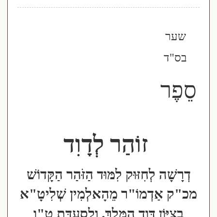
שער
בס"ד
סֵפֶר
זוֹהַר לְדָוִד
דְרָשָׁה לְחִזּוּק לִמּוּד הַזֹּהַר הַקָּדוֹשׁ
מכ"ק אַדְמוֹ"ר מֵהָאלְמִין שְׁלִיטָ"א
בְצִיּוֹן דָּוִד הַמֶּלֶךְ, וְלִסְעֻדַּת ט"ו