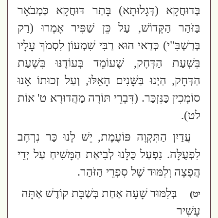
בְּדוּחֲקָא
(דְּגָלוּתָא)
בָּתַר דּוּחֲקָא כַּמְבֹאָר
בַּזֹּהַר הַקָּדוֹשׁ, עַל כֵּן שַׁפִּיר אָמְרוּ
(רַק
בְּרַשְׁבִּ"י)
כְּדַאי הוּא רַבִּי שִׁמְעוֹן לִסְמֹךְ עָלָיו
בִּשְׁעַת הַדְּחָק, שֶׁעוֹמֵד בְּעוֹדֶנּוּ בִּשְׁעַת
הַדְּחָק, הַיְנוּ בַּשָּׁנִים הָאֵלּוּ, וְעַל זְכוּתוֹ אָנוּ
סוֹמְכִין כַּנִּזְכַּר.
(דִּבְרֵי תּוֹרָה מַהֲדוּרָא ט' אוֹת
לט)
.
עֲדַיִן הַתִּקְוָה פּוֹעֶמֶת, יֵשׁ לָנוּ כַּר נִרְחָב
לִפְעֻלָּה. נִפְעַל כֻּלָּנוּ לְבִיאַת הַמָּשִׁיחַ עַל יְדֵי
הֲפָצָה וְלִמּוּד שֶׁל סִפְרֵי הַזֹּהַר.
בְּלִמּוּד שָׁעָה אַחַת בְּשַׁבָּת קוֹדֶשׁ אַתָּה
יט)
עָשִׁיר