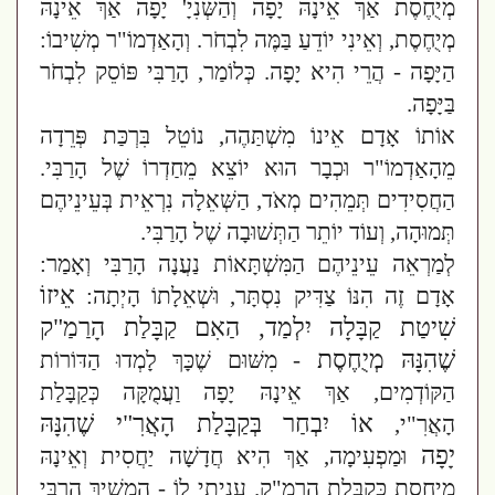
מְיֻחֶסֶת אַךְ אֵינָהּ יָפָה וְהַשְּׁנִיָ' יָפָה אַךְ אֵינָהּ
מְיֻחֶסֶת, וְאֵינִי יוֹדֵעַ בַּמֶּה לִבְחֹר. וְהָאַדְמוֹ"ר מְשִׁיבוֹ:
הַיָּפָה - הֲרֵי הִיא יָפָה. כְּלוֹמַר, הָרַבִּי פּוֹסֵק לִבְחֹר
בַּיָּפָה.
אוֹתוֹ אָדָם אֵינוֹ מִשְׁתַּהֶה, נוֹטֵל בִּרְכַּת פְּרֵדָה
מֵהָאַדְמוֹ"ר וּכְבָר הוּא יוֹצֵא מֵחַדְרוֹ שֶׁל הָרַבִּי.
הַחֲסִידִים תְּמֵהִים מְאֹד, הַשְּׁאֵלָה נִרְאֵית בְּעֵינֵיהֶם
תְּמוּהָה, וְעוֹד יוֹתֵר הַתְּשׁוּבָה שֶׁל הָרַבִּי.
לְמַרְאֵה עֵינֵיהֶם הַמִּשְׁתָּאוֹת נַעֲנָה הָרַבִּי וְאָמַר:
אֵיזוֹ
אָדָם זֶה הִנּוֹ צַדִּיק נִסְתָּר, וּשְׁאֵלָתוֹ הָיְתָה:
שִׁיטַת קַבָּלָה יִלְמַד, הַאִם קַבָּלַת הָרַמַ"ק
שֶׁהִנָּהּ מְיֻחֶסֶת
- מִשּׁוּם שֶׁכָּךְ לָמְדוּ הַדּוֹרוֹת
הַקּוֹדְמִים, אַךְ אֵינָהּ יָפָה וַעֲמֻקָּה כְּקַבָּלַת
אוֹ יִבְחַר בְּקַבָּלַת הָאֲרִ"י שֶׁהִנָּהּ
הָאֲרִ"י,
יָפָה
וּמַפְעִימָה, אַךְ הִיא חֲדָשָׁה יַחֲסִית וְאֵינָהּ
מְיֻחֶסֶת כְּקַבָּלַת הָרַמַ"ק. עָנִיתִי לוֹ - הִמְשִׁיךְ הָרַבִּי