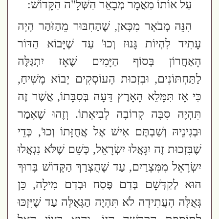
עַל אוֹתוֹ מַאֲמָר מְבָאֵר הַשְּׁלָ"ה הַקָּדוֹשׁ:
הִנֵּה מְבֹאָר מִכָּאן, שֶׁהַחִבּוּר מֵהַזֹּהַר הָיָה
עָתִיד לִהְיוֹת גָּנוּז וְכוּ' עַד שֶׁיָּבוֹא הַדּוֹר
הָאַחֲרוֹן בְּסוֹף הַיָּמִים שֶׁאָז יִתְגַּלֶּה
לַתַּחְתּוֹנִים, וּבִזְכוּת הָעוֹסְקִים יָבוֹא מָשִׁיחַ,
כִּי אָז תִּמָּלֵא הָאָרֶץ דֵּעָה בְּסִבָּתוֹ, אֲשֶׁר זֶה
תִּהְיֶה סִבָּה קְרוֹבָה לְבִיאָתוֹ. וְזֶהוּ שֶׁאָמַר
וּבְגִינֵיהּ וְשַׁבְתֶּם אִישׁ אֶל אֲחֻזָּתוֹ וְכוּ', כְּדֵי
שֶׁבִּזְכוּת זֶה יִגָּאֲלוּ יִשְׂרָאֵל, כְּשֵׁם שֶׁלֹּא נִגְאֲלוּ
יִשְׂרָאֵל מִמִּצְרַיִם, עַד שֶׁהֻצְרַךְ הַקָּדוֹשׁ בָּרוּךְ
הוּא לְקַדְּשָׁם בְּדַם פֶּסַח וּבְדַם מִילָה, כֵּן
גְּאֻלָּה הָעֲתִידָה לֹא תִּהְיֶה הַגְּאֻלָּה עַד שֶׁיִּזְכּוּ