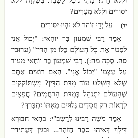
וּלְלֹא חָת? מָתַי נוּכַל לָשֶׁבֶת בְּשַׁלְוָה לְלֹא
יִסּוּרִים וּלְלֹא מְצָרִים?
עַל יְדֵי זוֹהַר לֹא יִהְיוּ יִסּוּרִים
יד)
אָמַר רַבִּי שִׁמְעוֹן בַּר יוֹחַאי: "יָכוֹל אֲנִי
לִפְטֹר אֶת כָּל הָעוֹלָם כֻּלּוֹ מִן הַדִּין"
(עֵרוּבִין
סה. סֻכָּה מה:)
. רַבִּי שִׁמְעוֹן בַּר יוֹחַאי מֵעִיד
עַל עַצְמוֹ "יָכוֹל אֲנִי". הַאִם רוֹצִים אַתֶּם
שֶׁלֹּא תִּשְׁלֹט עוֹד מִדַּת הַדִּין? מִשְׁתּוֹקְקִים
שֶׁהָעוֹלָם יִתְנַהֵל בְּמִדַּת הָרַחֲמִים? חֲפֵצִים
לִרְאוֹת רַק חֲסָדִים גְּלוּיִים מֵאִתּוֹ יִתְבָּרַךְ?
אָמַר מֹשֶׁה רַבֵּינוּ לְרַשְׁבִּ"י:
בְּהַאי חִבּוּרָא
דִּילָךְ דְּאִיהוּ סֵפֶר הַזֹּהַר... וּבְגִין דַּעֲתִידִין