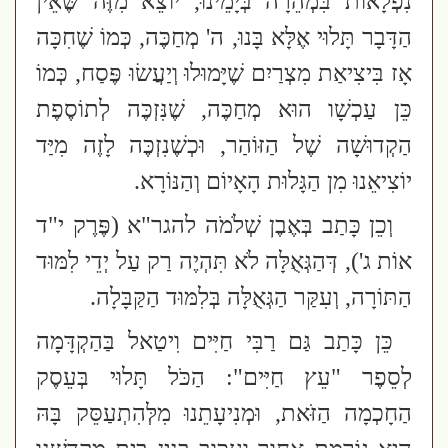
נִפְלָאוֹת בִּמְהֵרָה בְּיָמֵינוּ, יוֹצֵא מִזֶּה שֶּׁאֵין
הַדָּבָר תָּלוּי אֶלָּא בָּנוּ, ה' מְחַכֶּה, כְּמוֹ שֶׁחִכָּה
אָז בִּיצִיאַת מִצְרַיִם שֶׁיָּמוּלוּ וְיַעֲשׂוּ פֶּסַח, כְּמוֹ
כֵּן עַכְשָׁו הוּא מְחַכֶּה, שֶׁנִּזְכֶּה לְתוֹסֶפֶת
הַקְדוּשָׁה שֶׁל הַזּוֹהַר, וּכְשֶׁנִזְכֶּה לָזֶה מִיַּד
יוֹצִיאֵנוּ מִן הַגָּלוּת הָאָיוֹם וְהַנּוֹרָא.
וְכֵן כָּתַב בְּאֶבֶן שְׁלֹמֹה להגר"א
(פֶּרֶק י"ד
אוֹת ג'
)
, דְּהַגְּאֻלָּה לֹא תִּהְיֶה רַק עַל יְדֵי לִמּוּד
הַתּוֹרָה, וְעִקַּר הַגְּאֻלָּה בְּלִמּוּד הַקַּבָּלָה
.
כֵּן כָּתַב גַּם רַבִּי חַיִּים וִיטַאל בַּהַקְדָּמָה
לְסֵפֶר "עֵץ חַיִּים":
הַכֹּל תָּלוּי בְּעֵסֶק
הַחָכְמָה הַזֹּאת, וּמְנִיעָתֵנוּ מִלְּהִתְעַסֵּק בָּהּ