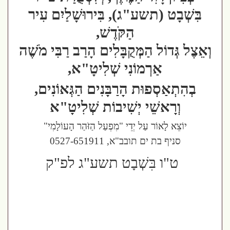
בִּשְׁבָט (תשע"ג), בִּירוּשָׁלַיִם עִיר
הַקֹּדֶשׁ,
וְאֵצֶל גְּדוֹל הַמְּקֻבָּלִים הָרַב רַבִּי מֹשֶׁה
אַרְמוֹנִי שְׁלִיטָ"א,
בְהִתְאַסְפוּת הָרַבָּנִים הַגְּאוֹנִים,
וְרָאשֵׁי יְשִׁיבוֹת שְׁלִיטָ"א
יוֹצֵא לָאוֹר עַל יְדֵי "מִפְעַל הַזֹּהַר הָעוֹלָמִי"
סניף בת ים תובב"א, 0527-651911
ט"ו בִּשְׁבָט תשע"ג לפ"ק