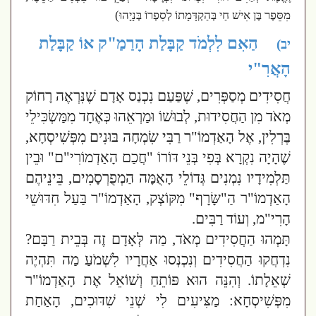
מִסֵּפֶר בֶּן אִישׁ חַי בְּהַקְדָּמָתוֹ לְסִפְרוֹ בְּנָיָהוּ)
הַאִם לִלְמֹד קַבָּלַת הָרַמַ"ק אוֹ קַבָּלַת
יב)
הָאֲרִ"י
חֲסִידִים מְסַפְּרִים, שֶׁפַּעַם נִכְנַס אָדָם שֶׁנִּרְאֶה רָחוֹק
מְאֹד מִן הַחֲסִידוּת, לְבוּשׁוֹ וּמַרְאֵהוּ כְּאֶחָד מִמַּשְׂכִּילֵי
בֶּרְלִין, אֶל הָאַדְמוֹ"ר רַבִּי שִׂמְחָה בּוּנִים מִפְּשִׁיסְחָא,
שֶׁהָיָה נִקְרָא בְּפִי בְּנֵי דּוֹרוֹ "חֲכַם הָאַדְמוֹרִי"ם" וּבֵין
תַּלְמִידָיו נִמְנִים גְּדוֹלֵי הָאֻמָּה הַמְפֻרְסָמִים, בֵּינֵיהֶם
הָאַדְמוֹ"ר הַ"שָּׂרָף" מִקּוֹצְק, הָאַדְמוֹ"ר בַּעַל חִדּוּשֵׁי
הָרִי"מ, וְעוֹד רַבִּים.
תָּמְהוּ הַחֲסִידִים מְאֹד, מַה לְּאָדָם זֶה בְּבֵית רַבָּם?
נִדְחֲקוּ הַחֲסִידִים וְנִכְנְסוּ אַחֲרָיו לִשְׁמֹעַ מַה תִּהְיֶה
שְׁאֵלָתוֹ. וְהִנֵּה הוּא פּוֹתֵחַ וְשׁוֹאֵל אֶת הָאַדְמוֹ"ר
מִפְּשִׁיסְחָא: מַצִּיעִים לִי שְׁנֵי שִׁדּוּכִים, הָאַחַת