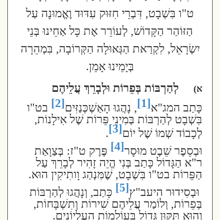
ט"ו בִּשְׁבָט, דִּבְרֵי חִזּוּק עִדּוּד וֶאֱמוּנָה עַל
הַזּוֹהַר הַקָּדוֹשׁ, לְעוֹרֵר אֶת כָּל אַחֵינוּ בְּנֵי
יִשְׂרָאֵל, לִקְרַאת הַגְּאוּלָה הַקְּרוֹבָה, בִּמְהֵרָה
בְּיָמֵינוּ אָמֵן.
לְהַרְבּוֹת בְּפֵרוֹת וּלְבָרֵךְ עֲלֵיהֶם
א)
[2]
[1]
כָּתַב המג"א
, נָהֲגוּ הָאַשְׁכְּנַזִּים
בט"ו
בִּשְׁבָט לְהַרְבּוֹת בְּמִינֵי פֵּרוֹת שֶׁל אִילָנוֹת,
[3]
לְכָבוֹד שְׁמוֹ שֶׁל יוֹם
.
[4]
וּבְסֵפֶר שֵׁבֶט מוּסָר
פֶּרֶק ט"ז: בְּצַוָאַת
ר"א הַגָּדוֹל כָּתַב בְּנִי הֱיֵה זָהִיר לְבָרֵךְ עַל
הַפֵּרוֹת בט"ו בִּשְׁבָט, שֶׁמִּנְהַג וָותִיקִין הוּא.
[5]
וּבְסִידוּר היעב"ץ
כָּתַב, וְנָהֲגוּ לְהַרְבּוֹת
בְּפֵרוֹת, וְלוֹמַר עֲלֵיהֶם שִׁירוֹת וְתִשְׁבָּחוֹת,
וְהוּא תִּקּוּן גָּדוֹל בָּעוֹלָמוֹת הָעֶלְיוֹנִים.