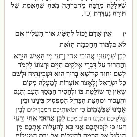
שֶׁקְּלָלָה מְרֻבָּה מֵחֲבֶרְתָּהּ מִכֹּחַ שֶׁהָאֱמֶת שֶׁל
תּוֹרָה נֶעְדֶּרֶת
וְכוּ'.
אֵין אָדָם יָכוֹל לְהַשִּׂיג אוֹר הָעֶלְיוֹן אִם
י)
לֹא בְּלִמּוּד הַחָכְמָה הַזֹּאת
לָכֵן שִׁמְעוּנִי אֲהוּבַי אַחַי וְרֵעַי מִי
הָאִישׁ הַיָּרֵא
וְהֶחָרוּד עַל דִּבְרֵי אֱלֹקִים חַיִּים וּרְצוֹנוֹ לִלְמֹד
לְשֵׁם יִחוּד קוּדְשָׁא בְּרִיךְ הוּא וּשְׁכִינְתֵּיהּ וּלְשֵׁם
כָּל יִשְׂרָאֵל וְלֶאֱצֹר אוֹצָרוֹת לְמַעְלָה מָקוֹם
שֶׁאֵין יָד שׁוֹלֶטֶת בּוֹ וּלְהָסִיר הַמָּסָךְ הָעָב וְהַגַּס
וְהֶעָכוּר וּמְחִצַּת הַבַּרְזֶל הַמַּפְסִיק בֵּינֵינוּ וּבֵין
אָבִינוּ שֶׁבַּשָּׁמַיִם
כִּי חַטֹּאותֵיכֶם הַמַּבְדִּילִים לְבֵין
לָכֵן אֲהוּבַי אַחַי וְרֵעַי
אֱלֹקֵיכֶם וּמָנְעוּ הַטּוֹב מִכֶּם
דְּעוּ כִּי לִזְכוּתְכֶם אֲנִי בָּא לְהַעֲלוֹת אֶתְכֶם מִן
הַגַּלְגַּל אֶל הָרָמָה לְהַעֲלוֹת אֶל גֶּרֶם הַמַּעֲלוֹת