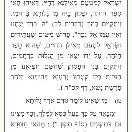
יִשְׂרָאֵל לְמִטְעַם מֵאִילָנָא דְחַיֵּי, דְּאִיהוּ הַאי
סֵפֶר הַזֹּהַר, יִפְקוּן בֵּיהּ מִן גָּלוּתָא בְּרַחֲמֵי.
וְיִתְקַיֵּים בְּהוֹן
(דְּבָרִים לב)
"ה' בָּדָד יַנְחֶנּוּ
וְאֵין עִמּוֹ אֵל נֵכָר". פֵּרוּשׁ מִשּׁוּם שֶׁעֲתִידִים
יִשְׂרָאֵל לִטְעֹם מֵאִילַן הַחַיִּים, שֶׁהוּא סֵפֶר
הַזֹּהַר, עַל יָדוֹ יֵצְאוּ מִן הַגָּלוּת בְּרַחֲמִים,
וְיִתְקַיֵּם בָּנוּ הַפָּסוּק שֶׁהַשֵּׁם יוֹצִיאֵנוּ מִן
הַגָּלוּת בְּלִי קִטְרוּג
(רַעְיָא מְהֵימְנָא בְּזֹהַר
פָּרָשַׁת נָשׂא, דַּף קכ"ד:)
.
מִי שֶׁאֵינוֹ לוֹמֵד גּוֹרֵם אֹרֶךְ גָלוּתָא
טו)
וּמְבָאֵר עַל כָּךְ בַּעַל כִּסֵּא לַמֶּלֶךְ, וְכָךְ מָצִינוּ
גַּם
בַּתִּקּוּנִים
(סוֹף תִּקּוּן ו')
: מֵהַאי חִבּוּרָא