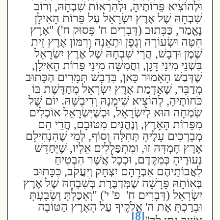
וּלְהוֹצִיא פֵּרוֹתֶיהָ, וּלְהַרְאוֹת שִׁבְחָהּ, וְרוֹב
שִׁבְחָהּ שֶׁל אֶרֶץ יִשְׂרָאֵל עַל פֵּרוֹת הָאִילָן
נֶאֱמַר, כַּכָּתוּב (דְּבָרִים ח' פָּסוּק ח') "אֶרֶץ
חִטָּה וּשְׂעוֹרָה וְגֶפֶן וּתְאֵנָה וְרִמּוֹן אֶרֶץ זֵית
שֶׁמֶן וּדְבָשׁ, הֲרֵי שִׁבְחָהּ שֶׁל אֶרֶץ יִשְׂרָאֵל
בִּשְׁנֵי מִינֵי דָּגָן, וַחֲמִשָּׁה מִינֵי פֵּרוֹת הָאִילָן,
שֶׁדְּבַשׁ הָאָמוּר כָּאן, בִּדְבָשׁ תְּמָרִים הַכָּתוּב
מְדַבֵּר, שֶׁאַדְמַת אֶרֶץ יִשְׂרָאֵל מְחַדֶּשֶׁת בּוֹ
כֹּחוֹתֶיהָ, לְהוֹצִיא שִׁימְנָהּ וְדִיבְשָׁהּ. יוֹם שֶׁל
שִׂמְחָה הוּא לְיִשְׂרָאֵל, וּכְשֶׁיִּשְׂרָאֵל אוֹכְלִים
מִפֵּרוֹת הָאָרֶץ, וְנֶהֱנִים מִטּוּבָם, הֲרֵי הֵם
מְבָרְכִים עָלֶיהָ תְּחִלָּה וְסוֹף, לְמִי שֶׁהִנְחִילָם
אֶרֶץ חֶמְדָּה זוּ, וּמִתְפַּלְלִים אֵלָיו, שֶׁיְּחַדֵּשׁ
נְעוּרֶיהָ כְּמִקֶּדֶם, וּכְכָל אֲשֶׁר הִבְטִיחַ
לַאֲבוֹתֵיהֶם אַבְרָהָם יִצְחָק וְיַעֲקֹב, כַּכָּתוּב
בְּאוֹתָהּ פָּרָשָׁה שֶׁמְּדַבֶּרֶת בְּשִׁבְחָהּ שֶׁל אֶרֶץ
יִשְׂרָאֵל (דְּבָרִים ח'
פ' י') "וְאָכַלְתָּ וְשָׂבָעְתָּ
וּבֵרַכְתָּ אֶת ה' אֱלֹקֶיךָ עַל הָאָרֶץ הַטּוֹבָה
[8]