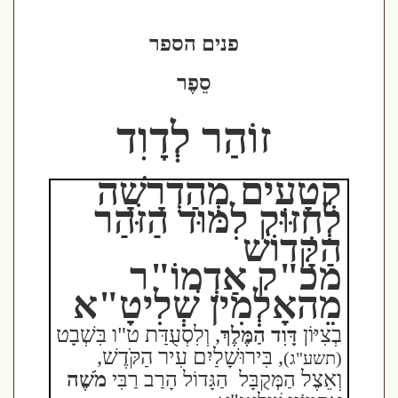
פנים הספר
סֵפֶר
זוֹהַר לְדָוִד
קְטָעִים מְהַדְרָשָׁה
לְחִזּוּק לִמּוּד הַזֹּהַר
הַקָּדוֹשׁ
מכ"ק אַדְמוֹ"ר
מֵהאָלְמִין שְׁלִיטָ"א
בְצִיּוֹן
, וְלִסְעֻדַּת ט"ו בִּשְׁבָט
דָּוִד הַמֶּלֶךְ
, בִּירוּשָׁלַיִם עִיר הַקֹּדֶשׁ,
(תשע"ג)
וְאֵצֶל
הַמְּקֻבָּל
הַגָּדוֹל הָרַב רַבִּי
מֹשֶׁה