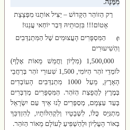
מִמֶּנָּה
.
רַק הַזוֹהַר הַקָּדוֹשׁ – יַצִּיל אוֹתָנוּ מִפְּצָצָת
אָטוֹם!!! בִּזְכוּתֵיהּ דְּבַר יוֹחַאי עֲנֵנוּ!
הַמִּסְפָּרִים הָעֲצוּמִים שֶׁל הַמִּתְנַדְּבִים
ו)
וְהַשִׁיעוּרִים
1,500,000
(מִלְיוֹן וַחֲמֵשׁ מֵאוֹת אֶלֶף)
לוֹמְדֵי זֹהַר הַיּוֹמִי, 1,500 שִׁעוּרֵי זֹהַר בְּרַחֲבֵי
הָאָרֶץ, מֵעַל 1000 מִתְנַדְּבִים הָעוֹבְדִים
בְּמֶרֶץ לַהֲפָצַת הַזֹּהַר. הַמִּסְפָּרִים מְדַבְּרִים
בְּעַד עַצְמָם, מְסַפְּרִים לָנוּ אֵיךְ עַם יִשְׂרָאֵל
מִתְגַּיֵּס כֻּלּוֹ, לִשְׁבָטָיו וְלִקְהִלּוֹתָיו, לְהִזְדַּכֵּךְ
בְּאוֹר הָעֶלְיוֹן וּלְהַשְׁפִּיעַ לָעוֹלָם מֵאוֹר הַזֹּהַר.