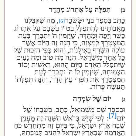
תְּפִלָּה עַל אֶתְרוֹג מְהֻדָּר
ב)
כָּתַב בְּסֵפֶר בְּנֵי יִשָּׂשׂכָר
, מַה שֶׁקִּבַּלְנוּ
[6]
מֵאֲבוֹתֵינוּ לְהִתְפַּלֵּל בְּט"ו בִּשְׁבָט עַל אֶתְרוֹג
כָּשֵׁר וְיָפֶה וּמְהֻדָּר, שֶׁיַּזְמִין ה' יִתְבָּרֵך בְּעֵת
הַמִּצְטָרֵךְ לְמִצְוָה, כִּי הִנֵּה זֶה הַיּוֹם אֲשֶׁר
עוֹלֶה הַשְּׂרָף בָּאִילָנוֹת, וְהוּא כְּפִי הַזְּכוּת שֶׁל
כָּל אֶחָד מִיִּשְׂרָאֵל. הִנֵּה מַה טוֹב וּמַה נָעִים
שֶׁיִּתְפַּלֵּל הָאָדָם בַּיּוֹם הַהוּא, רֵאשִׁית יְסוֹד
הַצְּמִיחָה, שֶׁיַּזְמִין לוֹ ה' יִתְבָּרֵך לְעֵת
הַמִּצְטָרֵךְ אֶת הַפְּרִי עֵץ הָדָר, וְהִנֵּה תְּפִלָּתוֹ
תַּעֲשֶׂה פֵּרוֹת.
יוֹם שֶׁל שִׂמְחָה
ג)
וּבְסֵפֶר שֵׁם מִשְּׁמוּאֵל, כָּתַב, בְּשִׁבְחוֹ שֶׁל
[7]
יוֹם
: לְפִי שֶׁיֵּשׁ בְּרֹאשׁ הַשָּׁנָה זֶה מֵעִנְיַן
שֶׁבַח אֶרֶץ יִשְׂרָאֵל, כִּי בְּיוֹם זֶה מִתְחַדֵּשׁ כֹּחַ
הָאֲדָמָה שֶׁבְּאֶרֶץ יִשְׂרָאֵל לְהָנִיב תְּנוּבָתָהּ,