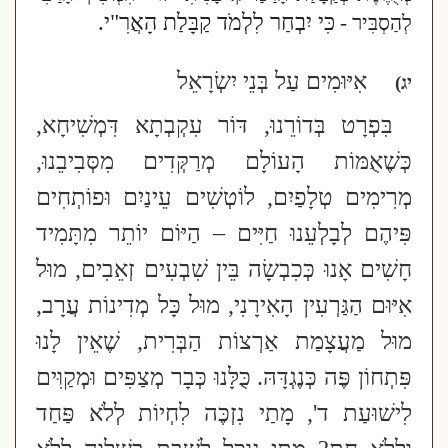
כִּי יִבְחַר לִלְמֹד קַבָּלַת הָאֲרִ"י.
לְהַסְבִּיר -
אִיּוּמִים עַל בְּנֵי יִשְׂרָאֵל
יג)
בִּפְרָט בְּדוֹרֵנוּ, דּוֹר עִקְבְתָא דִּמְשִׁיחָא,
כְּשֶׁאֻמּוֹת הָעוֹלָם מְרַקְּדִים מִסְּבִיבֵנוּ,
מְרִימִים טְלָפַיִם, לוֹטְשִׁים עֵינַיִם וּפוֹתְחִים
פִּיהֶם לְבָלְעֵנוּ חַיִּים – הַיּוֹם יוֹתֵר מִתָּמִיד
חָשִׁים אָנוּ כְּכִבְשָׂה בֵּין שִׁבְעִים זְאֵבִים,
מוּל
אִיּוּם הַגַּרְעִין הָאִירָנִי, מוּל כָּל מְדִינוֹת עֲרָב,
מוּל מַעֲצָמַת אַרְצוֹת הַבְּרִית,
שֶׁאֵין לָנוּ
פִּתְחוֹן פֶּה כְּנֶגְדָּהּ. כֻּלָּנוּ כְּבָר מְצַפִּים וּמְקַוִּים
לִישׁוּעַת ד', מָתַי נִזְכֶּה לִחְיוֹת לְלֹא פַּחַד