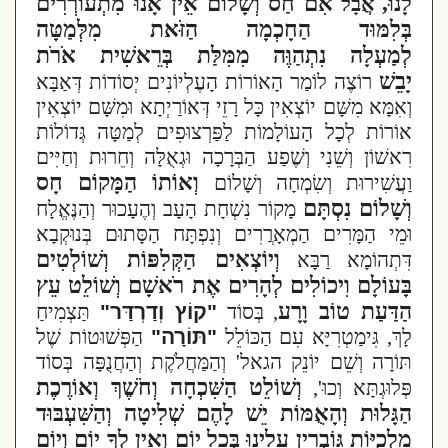
לָנוּ,
אִם חַס וְשָׁלוֹם אֵין אָנוּ מִתְעוֹרְרִים
אֲבָל
בְּלִמּוּד הַחָכְמָה הַזֹּאת מִלְּמַטָּה
לְמַעְלָה נִתְהַוֶּה מִמִּלַּת בְּרֵאשִׁית אֹרֹת
יָבֵשׁ
רוֹצֶה לוֹמַר הָאוֹרוֹת הָעֶלְיוֹנִים יְסוֹדוֹת דְּאַבָּא
וְאִמָּא מִשָּׁם יוֹצְאִין כָּל רָזֵי דְּאוֹרַיְתָא וּמִשָּׁם יוֹצְאִין
אוֹרוֹת לְכָל הָעוֹלָמוֹת לַפַּרְצוּפִים לְמַטָּה גְּדוֹלוֹת
רִאשׁוֹן וְשֵׁנִי וְשֶׁפַע הַבְּרָכָה וּגְאֻלָּה וְחֵרוּת וְחַיִּים
וְאוֹתוֹ הַמָּקוֹם חָס
וַעֲשִׁירוּת וְשִׂמְחָה וְשָׁלוֹם
וְשָׁלוֹם נִסְתָּם
מָקוֹר נִשְׁחָת הָעָב וְהֶעָכוּר וְהַנֶּאֱלָח
וּמֵי הַמָּרִים הַמְאָרֲרִים וְנִפְתָּח הַסָּתוּם בְּנוּקְבָא
וְיוֹצְאִים הַקְּלִפּוֹת וְשׁוֹלְטִים
דִּתְהוֹמָא רַבָּא
בָּעוֹלָם וִיכוֹלִים לְהָרִים אֶת רֹאשָׁם וְשׁוֹלֵט עֵץ
הַדַּעַת טוֹב וָרָע
, בְּסוֹד
"קוֹץ וְדַרְדַּר"
תַּצְמִיחַ
לָךְ, גִּימַטְרִיָּא עִם הַכּוֹלֵל
"תּוֹרָה"
הַפְּשׁוּטוֹת שֶׁל
תּוֹרָה וְשֵׁם יוֹנֵק הגאל' וְהַמַּחֲלֹקֶת וְהַחֲנֻפָּה בְּסוֹד
וְשׁוֹלֵט הַשִּׁכְחָה וְחֹשֶׁךְ וְאוֹרֶכֶת
פְּלוּגְתָּא וְכוּ',
הַגָּלוּת וְהָאֻמּוֹת יֵשׁ לָהֶם שְׁלִיטָה וְהַשִּׁעְבּוּד
מַלְכֻיּוֹת גּוֹבְרִין עָלֵינוּ בְּכָל יוֹם וְאֵין לְךָ יוֹם וְיוֹם