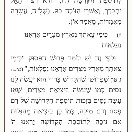
לְתּוֹסְפֶת הַקְּדֻשָּׁה הַזּוֹ, וְהוּא רְצוֹן הָאֵל
יִתְבָּרַךְ, וְאַשְׁרֵי הַזּוֹכֶה בָּהּ.
(שְׁלָ"ה, עֲשָׂרָה
מַאֲמָרוֹת, מַאֲמָר א')
.
כִּימֵי צֵאתְךָ מֵאֶרֶץ מִצְרָיִם אַרְאֶנּוּ
יז)
נִפְלָאוֹת
וּלְפִי זֶה יֵשׁ לוֹמַר פֵּרוּשׁ הַפָּסוּק "כִּימֵי
צֵאתְךָ מֵאֶרֶץ מִצְרָיִם אַרְאֶנּוּ נִפְלָאוֹת,"
(מיכה
שֶׁפֵּרוּשׁוֹ שֶׁהַקָּדוֹשׁ בָּרוּךְ הוּא יַעֲשֶׂה לָנוּ
ז, טו)
נִסִּים כְּמוֹ שֶׁעָשָׂה בִּיצִיאַת מִצְרַיִם, שֶׁאָז
עָשָׂה נִסִּים בִּזְכוּת תּוֹסֶפֶת הַקְדוּשָׁה שֶׁל דָּם
פֶּסַח וְדַם מִילָה, כְּמוֹ כֵּן בִּיצִיאָה מֵהַגָּלוּת
אִם נִזְכֶּה לְתוֹסֶפֶת הַקְּדוֹשָׁה יַרְאֵנוּ ה'