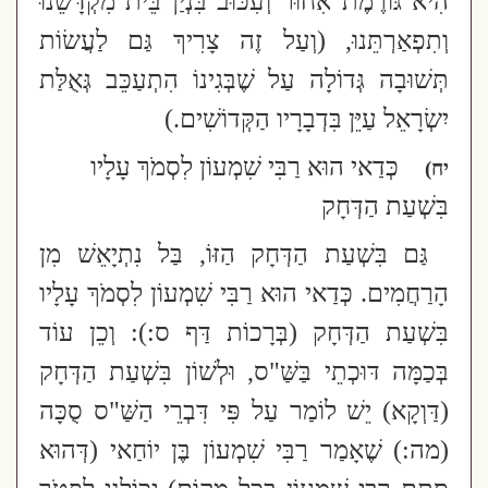
הִיא גּוֹרֶמֶת אִחוּר וְעִכּוּב בִּנְיַן בֵּית מִקְדָּשֵׁנוּ
וְתִפְאַרְתֵּנוּ, (וְעַל זֶה צָרִיךְ גַּם לַעֲשׂוֹת
תְּשׁוּבָה גְּדוֹלָה עַל שֶׁבְּגִינוֹ הִתְעַכֵּב גְּאֻלַּת
יִשְׂרָאֵל עַיֵּן בִּדְבָרָיו הַקְּדוֹשִׁים.
)
כְּדַאי הוּא רַבִּי שִׁמְעוֹן לִסְמֹךְ עָלָיו
יח)
בִּשְׁעַת הַדְּחָק
גַּם בִּשְׁעַת הַדְּחָק הַזּוֹ, בַּל נִתְיָאֵשׁ מִן
הָרַחֲמִים.
כְּדַאי הוּא רַבִּי שִׁמְעוֹן לִסְמֹךְ עָלָיו
בִּשְׁעַת הַדְּחָק
(בְּרָכוֹת דַּף ס:)
: וְכֵן עוֹד
בְּכַמָּה דּוּכְתֵי בַּשַּׁ"ס, וּלְשׁוֹן בִּשְׁעַת הַדְּחָק
(דַּוְקָא)
יֵשׁ לוֹמַר עַל פִּי דִּבְרֵי הַשַּׁ"ס סֻכָּה
(מה:)
שֶׁאָמַר רַבִּי שִׁמְעוֹן בֶּן יוֹחַאי
(דְּהוּא