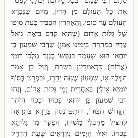
סְתָם רַבִּי שִׁמְעוֹן בְּכָל מָקוֹם)
יְכוֹלָנִי לִפְטֹר
אֶת כָּל הָעוֹלָם מִן הַדִּין, מִיּוֹם שֶׁנִּבְרָא
הָעוֹלָם עַד סוֹפוֹ, וְהָאַחֲרוֹן הִכְבִּיד כָּעֵת סוֹפוֹ
שֶׁל גָּלוּת אֱדוֹם
(שֶׁהוּא קֹדֶם בִּיאַת גּוֹאֵל
צֶדֶק בִּמְהֵרָה בְּיָמֵינוּ אָמֵן)
שֶׁרַבִּי שִׁמְעוֹן בֶּן
יוֹחַאי הוּא שֶׁעָמַד בְּנַפְשׁוֹ כְּנֶגֶד מַלְכֵי רוֹמִי
(אֱדוֹם)
כִּדְאָמְרִינַן בְּשַׁבָּת, וְעַל כֵּן אָמַר
הַמֶּלֶךְ אָז, שִׁמְעוֹן שֶׁגִּנָּה יֵהָרֵג, וּבִפְרָט בְּסוֹף
יוֹמַיָּא אִילֵּין בְּאַחֲרִית יְמֵי גָּלוּת אֱדוֹם, וְזֶהוּ
רַבִּי שִׁמְעוֹן בֶּן יוֹחַאי בְּכֹחוֹ וּבְכֹחַ הַזֹּהַר
הַקָּדוֹשׁ חִבּוּרוֹ, דְּיִתְפַּרְנְסוּן בְּדָרָא בַּתְרָאָה
לְהַצִּיל מֵחֶבְלֵי מָשִׁיחַ, וְיִפְקוּן מִן גָּלוּתָא
בְּכֹחוֹ
. וְאֵלּוּ הַיָּמִים נִקְרָאִים שְׁעַת הַדְּחָק