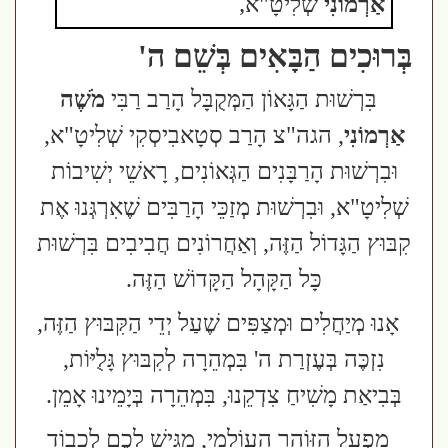
,
אַרְמוֹנִי
שְׁלִיטָ"א
בְּרוּכִים הַבָּאִים בְּשֵׁם ה'
בִּרְשׁוּת הַגָּאוֹן הַמְּקֻבָּל הָרַב רַבִּי
מֹשֶׁה
אַרְמוֹנִי
, הגה"צ הָרַב סְטָאבִיסְקִי שְׁלִיטָ"א,
וּבִרְשׁוּת הָרַבָּנִים הַגְּאוֹנִים, רָאשֵׁי יְשִׁיבוֹת
שְׁלִיטָ"א, וּבִרְשׁוּת מְזַכֵּי הָרַבִּים שֶׁאִרְגְּנוּ אֶת
קִבּוּץ הַגָּדוֹל הַזֶּה, וְאַחֲרוֹנִים חֲבִיבִים בִּרְשׁוּת
כָּל הַקָּהָל הַקָּדוֹשׁ הַזֶּה.
אָנוּ מְיַחֲלִים וּמְצַפִּים שֶׁעַל יְדֵי הַקִּבּוּץ הַזֶּה,
נִזְכֶּה בְּעֶזְרַת ה' בִּמְהֵרָה לְקִבּוּץ גָּלֻיּוֹת,
בְּבִיאַת מָשִׁיחַ צִדְקֵנוּ, בִּמְהֵרָה בְּיָמֵינוּ אָמֵן.
מִפְעָל הַזּוֹהַר הָעוֹלָמִי, מַגִּישׁ לָכֶם לְכָבוֹד