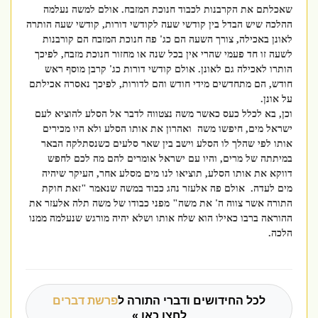
שאכלתם את הקרבנות לכבוד חנוכת המזבח. אולם למשה נעלמה
ההלכה שיש הבדל בין קודשי שעה לקודשי דורות, קודשי שעה הותרה
לאונן באכילה, צורך השעה הם כג' פה חנוכת המזבח הם קורבנות
לשעה זו חד פעמי שהרי אין בכל שנה או מחזור חנוכת מזבח, לפיכך
הותרו לאכילה גם לאונן. אולם קודשי דורות כג' קרבן מוסף ראש
חודש, הם מתחדשים מידי חודש והם לדורות, לפיכך נאסרה אכילתם
על אונן.
וכן, בא לכלל כעס כאשר משה נצטווה לדבר אל הסלע להוציא לעם
ישראל מים, חיפשו משה ואהרון את אותו הסלע ולא היו מכירים
אותו לפי שהלך לו הסלע וישב בין שאר סלעים כשנסתלקה הבאר
במיתתה של מרים, והיו עם ישראל אומרים להם מה לכם לחפש
דווקא את אותו הסלע, תוציאו לנו מים מסלע אחר, העיקר שיהיה
מים לעדה. אולם פה אלעזר נהג כבוד במשה שנאמר "זאת חוקת
התורה אשר צווה ה' את משה" מפני כבודו של משה תלה אלעזר את
ההוראה ברבו כאילו הוא שלח אותו ושלא יהיה מורגש שנעלמה ממנו
הלכה.
לכל החידושים ודברי התורה ל
פרשת דברים
לחצו כאן »