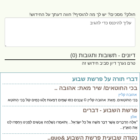
חולק? מסכים? יש לך מה להוסיף? חווה דעתך על החידוש!
דיונים - תשובות ותגובות (0)
טרם נערך דיון סביב חידוש זה
ברי תורה על פרשת שבוע
כי החוטאים/ שיר מאת: אהובה ..
הובה קליין
ְכִי הַחוֹטְאִים. מֵאֵת: אהובה קליין © עֲנָנִים כִּסּוּ שָׁמַיִם דְּמָעוֹת זָלְגוּ כַּמַּיִם קוֹל בְּכִי הַחוֹטְא
רשת השבוע - דברים
לון
לֶּה הַדְּבָרִים אֲשֶׁר דִּבֶּר מֹשֶׁה אֶל כָּל יִשְׂרָאֵל... וַתֹּאמְרוּ נִשְׁלְחָה אֲנָשִׁים לְפָנֵינוּ וְיַחְפְּרוּ לָנוּ
ת הָאָרֶץ...
קודה שבועית פרשת השבוע &quo..