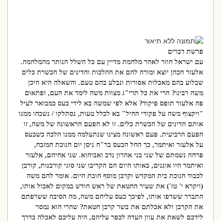
פרשת דברים
עם ישראל חוזר לאחר מלחמת מדיין עם כל השלל הנותר מהמלחמה.
אלעזר הכהן יוצא ומורה להם את ההלכות והדינים של הכשרת כלים
שבלוע בהם מאכלות אסורות ונבלע בהם טעם. והשאלה היא היכן
משה רבינו? הרי את כל תרי"ג מצוות משה לימד את העם, ופתאום
פה אלעזר תופס פיקוד? אלא לפי שמשה בא לידי כעס כמבואר לעיל
"ויקצוף משה על פקודי החיל" בא לכלל טעות, נסתלקו / נשכחו ממנו
אותם הדינים של הכשרת כלים. זו לא הפעם הראשונה של משה, זו
הפעם הרביעית. פעם ראשונה מצינו שנתעלמה ממנו הלכה כשכעס
על אלעזר ואיתמר, כך החל הכעס בר"ח ניסן יום חנוכת המזבח,
פרחה נשמתם של שני בני אהרון נדב ואביהוא. שני אחיהם, אלעזר
ואיתמר היו אוננים, באותו היום הם הקריבו שני סוגי קורבנות, קורבן
לכבוד חנוכת בית המקדש וקרבן מוסף חובת היום. אומר להם משה
(ויקרא י' טז') את שעיר החטאת של ראש חודש במקום לאכול אותו,
התברר ששרפו אותו, לפיכך כעס עליהם משה, מה הסיבה ששרפתם
את הקרבן ולא אכלתם את בשר קרבן חטאת? שהרי הוא נמסר
לידכם לשאת את עוון העדה לכפר עליהם, היה עליכם לאכלה כדרך