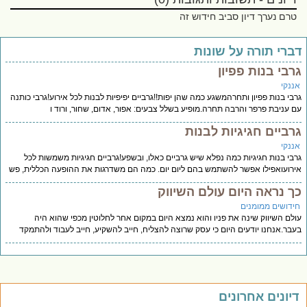
טרם נערך דיון סביב חידוש זה
ברי תורה על שונות
רבי בנות פפיון
ננקי
בי בנות פפיון ותחרהמשגע כמה שהן יפות!!גרביים יפיפיות לבנות לכל אירוע!גרבי כותנה
 עניבת פרפר והרבה תחרה.מופיע בשלל צבעים: אפור, אדום, שחור, ורוד ו
רביים חגיגיות לבנות
ננקי
בי בנות חגיגיות כמה נפלא שיש גרביים כאלו, ובשפע!גרביים חגיגיות משמשות לכל
רועואפילו אפשר להשתמש בהם ליום יום. כמה הם משדרגות את ההופעה הכללית, פש
ך נראה היום עולם השיווק
ידושים ממומנים
לם השיווק שינה את פניו והוא נמצא היום במקום אחר לחלוטין מכפי שהוא היה
בר.אנחנו יודעים היום כי עסק שרוצה להצליח, חייב להשקיע, חייב לעבוד ולהתמקד
יונים אחרונים