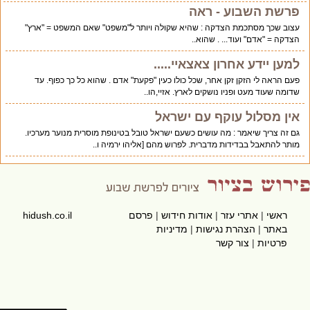
פרשת השבוע - ראה
עצוב שכך מסתכמת הצדקה : שהיא שקולה ויותר ל"משפט" שאם המשפט = "ארץ"
הצדקה = "אדם" ועוד... . שהוא..
למען יידע אחרון צאצאיי.....
פעם הראה לי הזקן זקן אחר, שכל כולו כעין "פקעת" אדם . שהוא כל כך כפוף. עד
שדומה שעוד מעט ופניו נושקים לארץ. אזיי,הו..
אין מסלול עוקף עם ישראל
גם זה צריך שיאמר : מה עושים כשעם ישראל טובל בטינופת מוסרית מנוער מערכיו.
מותר להתאבל בבדידות מדברית. לפרוש מהם [אליהו ירמיה ו..
ראשי
|
אתרי עזר
|
אודות חידוש
|
פרסם
hidush.co.il
באתר
|
הצהרת נגישות
|
מדיניות
פרטיות
|
צור קשר