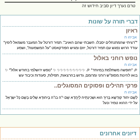
טרם נערך דיון סביב חידוש זה
ברי תורה על שונות
איון
ביהו ח
רציתי שהמתנחלים יסבלו. חשבתי שהם האויב": תמיר דורטל על המעבר משמאל לימין*
דד הרוש נפגש עם תמיר דורטל, יוזם ומגיש הפודקאסט "על המשמעות", ושמע
ופש רוחני באלול
ביהו ח
 *חופשה משתלמת במיוחד* 🎉 ✨✨✨✨✨✨✨✨✨ ✨ *נופש ירושלמי בחודש אלול* ✨
או להינות מסופ"ש רוחני ומרומם, גדוש בהרצאות, תפילות, סעודות וכיבוד עש
רקי תהילים ופסוקים המסוגלים..
ביהו ח
ֵׁם יִחוּד קוּדְשָׁא בְּרִיךְ הוּא וּשְׁכִינְתֵּיהּ לְיַחֲדָא שֵׁם י"ה בו"ה בְּיִחוּדָּא שְׁלִים בְּשֵׁם כָּל יִשְׂרָאֵל
 ידי ההוא טמיר ונעל
יונים אחרונים