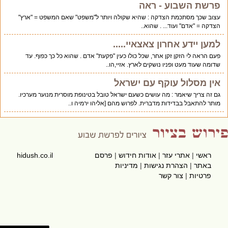
פרשת השבוע - ראה
עצוב שכך מסתכמת הצדקה : שהיא שקולה ויותר ל"משפט" שאם המשפט = "ארץ"
הצדקה = "אדם" ועוד... . שהוא..
למען יידע אחרון צאצאיי.....
פעם הראה לי הזקן זקן אחר, שכל כולו כעין "פקעת" אדם . שהוא כל כך כפוף. עד
שדומה שעוד מעט ופניו נושקים לארץ. אזיי,הו..
אין מסלול עוקף עם ישראל
גם זה צריך שיאמר : מה עושים כשעם ישראל טובל בטינופת מוסרית מנוער מערכיו.
מותר להתאבל בבדידות מדברית. לפרוש מהם [אליהו ירמיה ו..
ראשי
|
אתרי עזר
|
אודות חידוש
|
פרסם
hidush.co.il
באתר
|
הצהרת נגישות
|
מדיניות
פרטיות
|
צור קשר