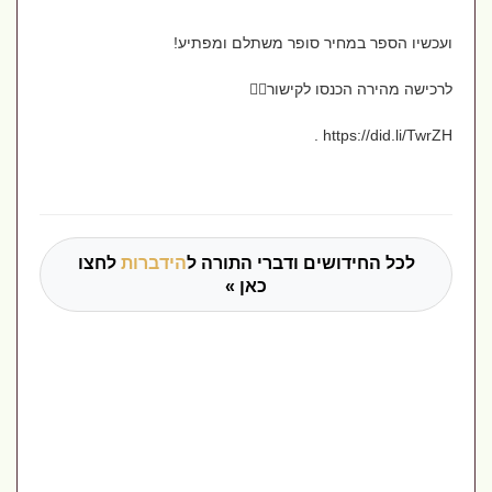
ועכשיו הספר במחיר סופר משתלם ומפתיע!
לרכישה מהירה הכנסו לקישור👇🏼
https://did.li/TwrZH .
לכל החידושים ודברי התורה ל
הידברות
לחצו
כאן »