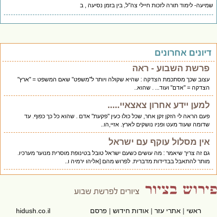
יעה- לימוד תורה לזכות חיילי צה"ל, בין בזמן נסיעה , ב
יונים אחרונים
פרשת השבוע - ראה
עצוב שכך מסתכמת הצדקה : שהיא שקולה ויותר ל"משפט" שאם המשפט = "ארץ"
הצדקה = "אדם" ועוד... . שהוא..
למען יידע אחרון צאצאיי.....
פעם הראה לי הזקן זקן אחר, שכל כולו כעין "פקעת" אדם . שהוא כל כך כפוף. עד
שדומה שעוד מעט ופניו נושקים לארץ. אזיי,הו..
אין מסלול עוקף עם ישראל
גם זה צריך שיאמר : מה עושים כשעם ישראל טובל בטינופת מוסרית מנוער מערכיו.
מותר להתאבל בבדידות מדברית. לפרוש מהם [אליהו ירמיה ו..
ראשי
|
אתרי עזר
|
אודות חידוש
|
פרסם
hidush.co.il