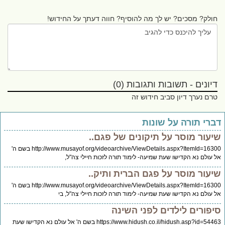
חולק? מסכים? יש לך מה להוסיף? חווה דעתך על החידוש!
דיונים - תשובות ותגובות (0)
טרם נערך דיון סביב חידוש זה
ברי תורה על שונות
יעור מוסר על תיקונים של פגם..
http://www.musayof.org/videoarchive/ViewDetails.aspx?ItemId=16300 בשם ה'
 עולם נא הקדישו שעת שמיעה- לימוד תורה לזכות חיילי צה"ל,
יעור מוסר על פגם הברית ותיק..
http://www.musayof.org/videoarchive/ViewDetails.aspx?ItemId=16300 בשם ה'
 עולם נא הקדישו שעת שמיעה- לימוד תורה לזכות חיילי צה"ל, בי
יפורים לילדים לפני השינה
https://www.hidush.co.il/hidush.asp?id=54463 בשם ה' אל עולם נא הקדישו שעת