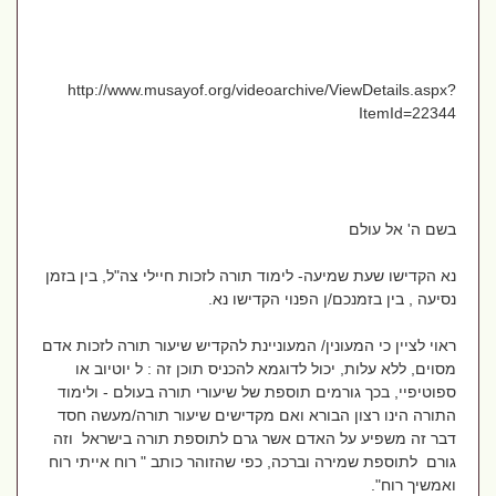
http://www.musayof.org/videoarchive/ViewDetails.aspx?
ItemId=22344
בשם ה' אל עולם
נא הקדישו שעת שמיעה- לימוד תורה לזכות חיילי צה"ל, בין בזמן
נסיעה , בין בזמנכם/ן הפנוי הקדישו נא.
ראוי לציין כי המעונין/ המעוניינת להקדיש שיעור תורה לזכות אדם
מסוים, ללא עלות, יכול לדוגמא להכניס תוכן זה : ל יוטיוב או
ספוטיפיי, בכך גורמים תוספת של שיעורי תורה בעולם - ולימוד
התורה הינו רצון הבורא ואם מקדישים שיעור תורה/מעשה חסד
דבר זה משפיע על האדם אשר גרם לתוספת תורה בישראל וזה
גורם לתוספת שמירה וברכה, כפי שהזוהר כותב " רוח אייתי רוח
ואמשיך רוח".