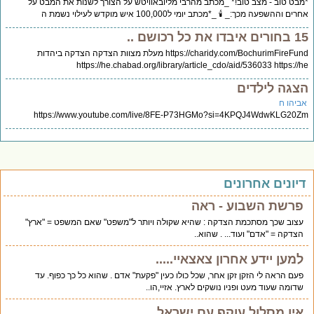
בט טוב - מצב טוב!* _מכתב מהרבי מליובאוויטש על הצורך לשנות את המבט על
ים וההשפעה מכך:_ 🕯️ _*מכתב יומי ל100,000 איש מוקדש לעילוי נשמת ה
יבדו את כל רכושם ..
https://charidy.com/BochurimFireFund מעלת מצוות הצדקה הצדקה ביהדות
https://he.chabad.org/library/article_cdo/aid/536033 https://
צגה לילדים
ביהו ח
https://www.youtube.com/live/8FE-P73HGMo?si=4KPQJ4WdwKLG20
יונים אחרונים
פרשת השבוע - ראה
עצוב שכך מסתכמת הצדקה : שהיא שקולה ויותר ל"משפט" שאם המשפט = "ארץ"
הצדקה = "אדם" ועוד... . שהוא..
למען יידע אחרון צאצאיי.....
פעם הראה לי הזקן זקן אחר, שכל כולו כעין "פקעת" אדם . שהוא כל כך כפוף. עד
שדומה שעוד מעט ופניו נושקים לארץ. אזיי,הו..
אין מסלול עוקף עם ישראל