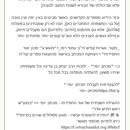
פלא שביכולתו של הבורא לשנות המצב לטובה],
וכפי הידוע מספרים הקדושים, כאשר מביטים בעין יפה ועין טובה
[על בני המשפחה המוזכרים כאן], הנה לא רק שמבחינים במעלות
[שלהם], אלא גם מהמבט [החיובי כלפיהם] הם מקבלים חיזוק,
ובמילא נעשים הענינים הלא טובים קטנים יותר ופחותים יותר.
_מקור: אגרות קודש חי"ב עמוד רפו_• *מוגש ע"י מכון 'אור
החסידות'* • העתקת המכתב באישור מהוצאת ספרים קה"ת
👈 *'מכתב יומי'* - `לזכות הרב יצחק בן עדינה וכל משפחתו
שיחיו משען, להצלחה מופלגה בכל מכל כל`
*להצטרפות לקבלת 'מכתב יומי':*
https://bit.ly/מכתב-יומי
ההגרלה השנתית של אור החסידות - מכתב יומי >> *במוצ"ש
ראש חודש אדר*
🛬 🎁 *הזדרזו להצטרף עכשיו - מגוון מסלולים שווים במיוחד!*
ניתן לתרום מכספי מעשר:
https://l.orhachasidut.org.il/febcf