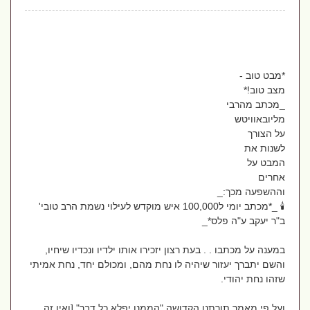
*מבט טוב -
מצב טוב!*
_מכתב מהרבי
מליובאוויטש
על הצורך
לשנות את
המבט על
אחרים
וההשפעה מכך:_
🕯️ _*מכתב יומי ל100,000 איש מוקדש לעילוי נשמת הרב טובי'
ב"ר יעקב ע"ה פלס*_
במענה על מכתבו . . בעת רצון יזכירו אותו ילדיו ונכדיו שיחיו,
והשם יתברך יעזור שיהיה לו נחת מהם, ומכולם יחד, נחת אמיתי
שזהו נחת יהודי.
ועל פי מאמר תורתנו הקדושה "הממנו יפלא כל דבר" [ואין זה