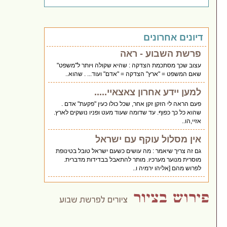
דיונים אחרונים
פרשת השבוע - ראה
עצוב שכך מסתכמת הצדקה : שהיא שקולה ויותר ל"משפט"
שאם המשפט = "ארץ" הצדקה = "אדם" ועוד... . שהוא..
למען יידע אחרון צאצאיי.....
פעם הראה לי הזקן זקן אחר, שכל כולו כעין "פקעת" אדם .
שהוא כל כך כפוף. עד שדומה שעוד מעט ופניו נושקים לארץ.
אזיי,הו..
אין מסלול עוקף עם ישראל
גם זה צריך שיאמר : מה עושים כשעם ישראל טובל בטינופת
מוסרית מנוער מערכיו. מותר להתאבל בבדידות מדברית.
לפרוש מהם [אליהו ירמיה ו..