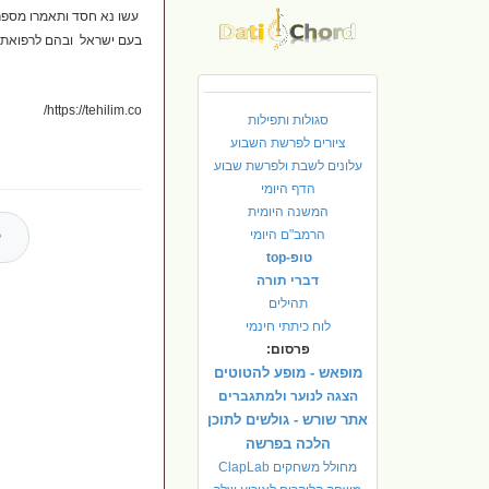
עשו נא חסד ותאמרו מספר 
בעם ישראל ובהם לרפואת 
https://tehilim.co/
סגולות ותפילות
ציורים לפרשת השבוע
עלונים לשבת ולפרשת שבוע
הדף היומי
המשנה היומית
הרמב"ם היומי
ל
טופ-top
דברי תורה
תהילים
לוח כיתתי חינמי
פרסום:
מופאש - מופע להטוטים
הצגה לנוער ולמתגברים
אתר שורש - גולשים לתוכן
הלכה בפרשה
מחולל משחקים ClapLab