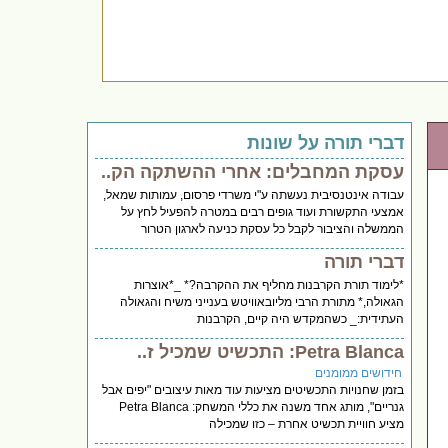
דברי תורה על שונות
עסקת המחבלים: אחרי ההשתקה הק..
עבודה אינטנסיבית נעשתה ע"י משרדי פרסום, עמותות שמאל,
אמצעי התקשורת ועוד גופים רבים במטרה להפעיל לחץ על
הממשלה והציבור לקבל כל עסקת כניעה לארגון הטרור
דברי תורה
*לימוד תורת הקרבנות מחליף את ההקרבה?* _*אוצרות
הגאולה,* מתורת הרבי מליובאוויטש בענייני משיח והגאולה
העתידית:_ כשהמקדש היה קיים, הקרבנות
Petra Blanca: התכשיט שמכיל ז..
חידושים ממומנים
בזמן שחנויות התכשיטים מציעות עוד מאות עיצובים "יפים אבל
גנריים", מותג אחד משנה את כללי המשחק: Petra Blanca
מציע חוויית תכשיט אחרת – כזו שמכילה