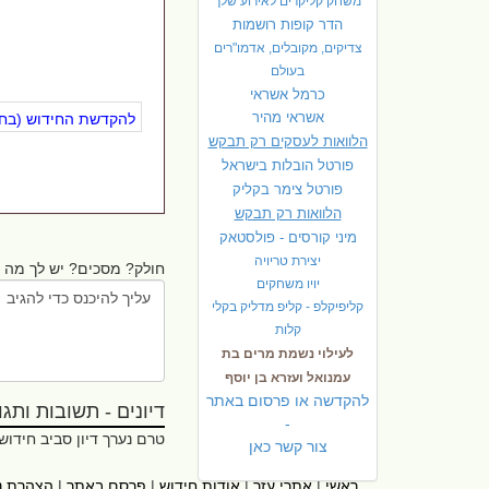
משחק קליקרים לאירוע שלך
הדר קופות רושמות
צדיקים, מקובלים, אדמו"רים
בעולם
כרמל אשראי
אשראי מהיר
להקדשת החידוש (בחינ
הלוואות לעסקים רק תבקש
פורטל הובלות בישראל
פ
ורטל צימר בקליק
הלוואות רק תבקש
מיני קורסים - פולסטאק
יצירת טריויה
חולק? מסכים? יש לך מה ל
יויו משחקים
קליפיקלפ - קליפ מדליק בקלי
קלות
לעילוי נשמת מרים בת
עמנואל ועזרא בן יוסף
להקדשה או פרסום באתר
דיונים - תשובות ותגובו
-
טרם נערך דיון סביב חידוש
צור קשר כאן
ראשי
|
אתרי עזר
|
אודות חידוש
|
פרסם באתר
|
הצהרת נ