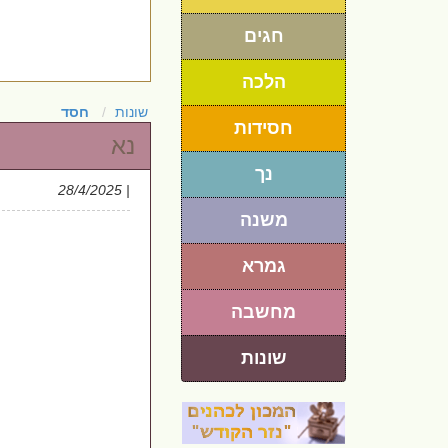
חגים
הלכה
שונות
חסד
חסידות
נא
נך
| 28/4/2025
משנה
גמרא
מחשבה
שונות