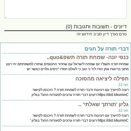
דיונים - תשובות ותגובות (0)
טרם נערך דיון סביב חידוש זה
ברי תורה על חגים
נפי יונה- שמחת תורה תשפ&quo..
חת תורה תשפ"ו יום שמחה לישראל עם שחרור החטופים שחזרו למשפחתם יהי רצון
וך בריאות אמן הודו לה' כי טוב כי לעולם חסדו *ניסים גלויים כאשר יש
פילה ליציאה מהסוכה
י 12
צה להיערך עם רעיונות ודברי תורה לשמחת תורה ? היכנסו לקישור
https://did.li/ רוצים דברי תורה ערוכים לסעודות החג? בגליון
ליון 'תורתך שאלתי' ..
י 12
צה להיערך עם רעיונות ודברי תורה לשמחת תורה ? היכנסו לקישור
https://did.li/ רוצים דברי תורה ערוכים לסעודות החג? בגליון '