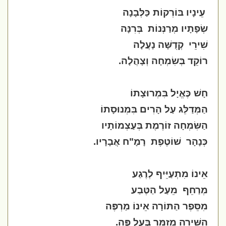
עֵינָיו בּוֹרְקוֹת כַּלְּבָנָה
שְׂפָתָיו מְרַנְּנוֹת
בְּרִנָּה
שִׁירֵי
קְדֻשָּׁה נָעֲלָה
רוֹקֵד בְּשִׂמְחָה וְצָהֲלָה.
חָשׁ כֶּאֱיָל בִּמְרוּצָתוֹ
הַמְּדַלֵּג עַל הָרִים בִּמְנוּסָתוֹ
הַשִּׂמְחָה זוֹרֶמֶת בְּעַצְמוֹתָיו
כְּנָהָר
שׁוֹטֶפֶת
רָמָ"ח אֲבָרָיו.
אֵינוֹ מִתְעַיֵּיף לְרֶגַע
מְרַחֵף
מֵעַל הַטֶּבַע
מִסֵּפֶר הַתּוֹרָה אֵינוֹ מַרְפֶּה
הַשִּׁירָה מְזַמֵּר בְּעַל פֶּה.