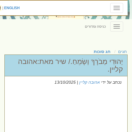
|
ENGLISH
Toggle
navigation
כניסה ומדורים
Toggle
navigation
חגים
חג סוכות
יְהוּדִי מְבֹרָךְ וְשָׂמֵחַ./ שיר מאת:אהובה
קליין.
נכתב על ידי
אהובה קליין
| 13/10/2025