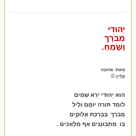
יְהוּדִי
מְבֹרָךְ
וְשָׂמֵחַ.
מֵאֵת: אֲהוּבָה
©
קְלַייְן
הוּא יְהוּדִי יְרֵא שָׁמַיִם
לוֹמֵד תּוֹרָה יוֹמָם וְלַיִל
מְבֹרָךְ
בְּבִרְכַּת אֱלוֹקִים
בּוֹ
מִתְבּוֹנְנִים אַף מַלְאָכִים .