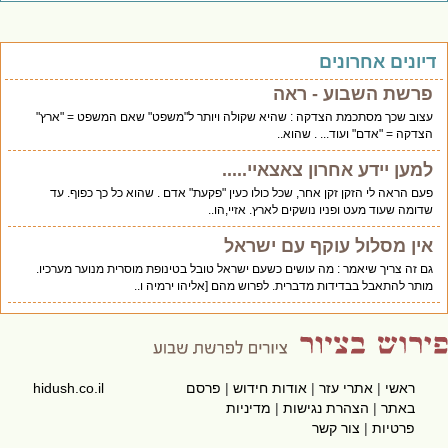
יונים אחרונים
פרשת השבוע - ראה
עצוב שכך מסתכמת הצדקה : שהיא שקולה ויותר ל"משפט" שאם המשפט = "ארץ"
הצדקה = "אדם" ועוד... . שהוא..
למען יידע אחרון צאצאיי.....
פעם הראה לי הזקן זקן אחר, שכל כולו כעין "פקעת" אדם . שהוא כל כך כפוף. עד
שדומה שעוד מעט ופניו נושקים לארץ. אזיי,הו..
אין מסלול עוקף עם ישראל
גם זה צריך שיאמר : מה עושים כשעם ישראל טובל בטינופת מוסרית מנוער מערכיו.
מותר להתאבל בבדידות מדברית. לפרוש מהם [אליהו ירמיה ו..
ראשי
|
אתרי עזר
|
אודות חידוש
|
פרסם
hidush.co.il
באתר
|
הצהרת נגישות
|
מדיניות
פרטיות
|
צור קשר