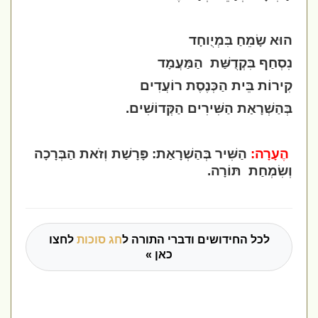
הוּא שָׂמֵחַ בִּמְיֻוחָד
נִסְחַף בִּקְדֻשַּׁת
הַמַּעֲמָד
קִירוֹת בֵּית הַכְּנֶסֶת רוֹעֲדִים
בְּהַשְׁרָאַת הַשִּׁירִים הַקְּדוֹשִׁים
.
הֶעָרָה:
הַשִּׁיר בְּהַשְׁרָאַת: פָּרָשַׁת וְזֹאת הַבְּרָכָה
וְשִׂמְחַת
תּוֹרָה.
לכל החידושים ודברי התורה ל
חג סוכות
לחצו
כאן »