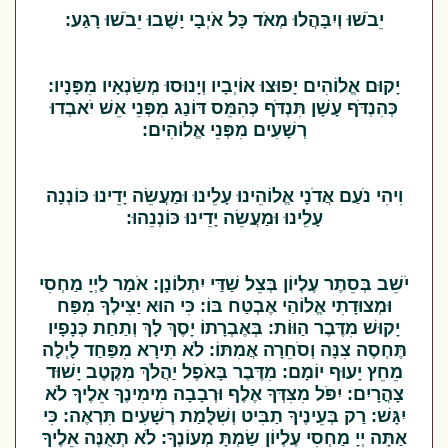
יֵבֹשׁוּ וְיִבָּהֲלוּ מְאֹד כָּל אֹיְבָי יָשֻׁבוּ יֵבֹשׁוּ רָגַע:
יָקוּם אֱלוֹהִים יָפוּצוּ אוֹיְבָיו וְיָנוּסוּ מְשַׂנְאָיו מִפָּנָיו:
כְּהִנְדֹּף עָשָׁן תִּנְדֹּף כְּהִמֵּס דּוֹנַג מִפְּנֵי אֵשׁ יֹאבְדוּ
רְשָׁעִים מִפְּנֵי אֱלוֹהִים:
וִיהִי נֹעַם אֲדֹנָי אֱלוֹהֵינוּ עָלֵינוּ וּמַעֲשֵׂה יָדֵינוּ כּוֹנְנָה
עָלֵינוּ וּמַעֲשֵׂה יָדֵינוּ כּוֹנְנֵהוּ:
יֹשֵׁב בְּסֵתֶר עֶלְיוֹן בְּצֵל שַׁדַּי יִתְלוֹנָן: אֹמַר לַיְיָ מַחְסִי
וּמְצוּדָתִי אֱלוֹהַי אֶבְטַח בּוֹ: כִּי הוּא יַצִּילְךָ מִפַּח
יָקוּשׁ מִדֶּבֶר הַוּוֹת: בְּאֶבְרָתוֹ יָסֶךְ לָךְ וְתַחַת כְּנָפָיו
תֶּחְסֶה צִנָּה וְסֹחֵרָה אֲמִתּוֹ: לֹא תִירָא מִפַּחַד לָיְלָה
מֵחֵץ יָעוּף יוֹמָם: מִדֶּבֶר בָּאֹפֶל יַהֲלֹךְ מִקֶּטֶב יָשׁוּד
צָהֳרָיִם: יִפֹּל מִצִּדְּךָ אֶלֶף וּרְבָבָה מִימִינֶךָ אֵלֶיךָ לֹא
יִגָּשׁ: רַק בְּעֵינֶיךָ תַבִּיט וְשִׁלֻּמַת רְשָׁעִים תִּרְאֶה: כִּי
אַתָּה יְיָ מַחְסִי עֶלְיוֹן שַׂמְתָּ מְעוֹנֶךָ: לֹא תְאֻנֶּה אֵלֶיךָ