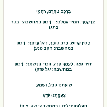
בָּרְכֵם טַהֲרֵם, רַחֲמֵי
צִדְקָתְךָ, תָּמִיד גָּמְלֵם: (יכוון במחשבה: בטר
צתג)
חֲסִין קָדושׁ, בְּרֹב טוּבְךָ, נַהֵל עֲדָתֶךָ: (יכוון
במחשבה: חקב טנע)
יָחִיד גֵּאֶה, לְעַמְּךָ פְּנֵה, זוֹכְרֵי קְדֻשָּׁתֶךָ: (יכוון
במחשבה: יגל פזק)
שַׁוְעָתֵנוּ קַבֵּל, וּשְׁמַע
צַעֲקָתֵנוּ יוֹדֵעַ
תַּעֲלוּמות: (יכוון במחשבה: שקו צית)