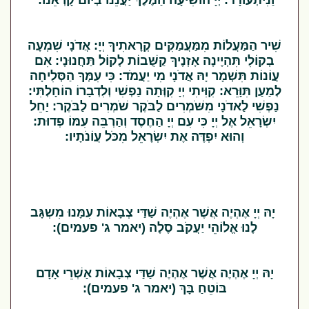
וַנִּיתְעוֹדָד: יְיָ הוֹשִׁיעָה הַמֶּלֶךְ יַעֲנֵנוּ בְיוֹם קָרְאֵנוּ:
שִׁיר הַמַּעֲלוֹת מִמַּעֲמַקִּים קְרָאתִיךָ יְיָ: אֲדֹנָי שִׁמְעָה
בְקוֹלִי תִּהְיֶינָה אָזְנֶיךָ קַשֻּׁבוֹת לְקוֹל תַּחֲנוּנָי: אִם
עֲוֹנוֹת תִּשְׁמָר יָהּ אֲדֹנָי מִי יַעֲמֹד: כִּי עִמְּךָ הַסְּלִיחָה
לְמַעַן תִּוָּרֵא: קִוִּיתִי יְיָ קִוְּתָה נַפְשִׁי וְלִדְבָרוֹ הוֹחָלְתִּי:
נַפְשִׁי לַאדֹנָי מִשֹּׁמְרִים לַבֹּקֶר שֹׁמְרִים לַבֹּקֶר: יַחֵל
יִשְׂרָאֵל אֶל יְיָ כִּי עִם יְיָ הַחֶסֶד וְהַרְבֵּה עִמּוֹ פְדוּת:
וְהוּא יִפְדֶּה אֶת יִשְׂרָאֵל מִכֹּל עֲוֹנֹתָיו:
יָהּ יְיָ אֶהְיֶה אֲשֶׁר אֶהְיֶה שַׁדַּי צְבָאוֹת עִמָּנוּ מִשְגָּב
לָנוּ אֱלוֹהֵי יַעֲקֹב סֶלָה (יאמר ג' פעמים):
יָהּ יְיָ אֶהְיֶה אֲשֶׁר אֶהְיֶה שַׁדַּי צְבָאוֹת אַשְׁרֵי אָדָם
בּוֹטֵחַ בָּךְ (יאמר ג' פעמים):