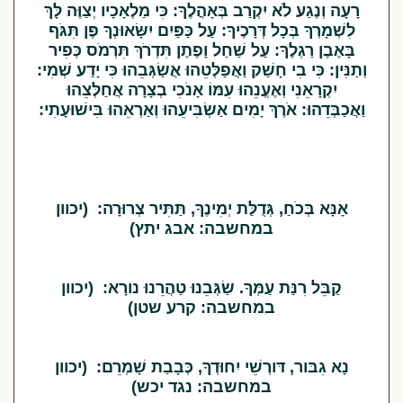
רָעָה וְנֶגַע לֹא יִקְרַב בְּאָהֳלֶךָ: כִּי מַלְאָכָיו יְצַוֶּה לָּךְ
לִשְׁמָרְךָ בְּכָל דְּרָכֶיךָ: עַל כַּפַּיִם יִשָּׂאוּנְךָ פֶּן תִּגֹּף
בָּאֶבֶן רַגְלֶךָ: עַל שַׁחַל וָפֶתֶן תִּדְרֹךְ תִּרְמֹס כְּפִיר
וְתַנִּין: כִּי בִי חָשַׁק וַאֲפַלְּטֵהוּ אֲשַׂגְּבֵהוּ כִּי יָדַע שְׁמִי:
יִקְרָאֵנִי וְאֶעֱנֵהוּ עִמּוֹ אָנֹכִי בְצָרָה אֲחַלְּצֵהוּ
וַאֲכַבְּדֵהוּ: אֹרֶךְ יָמִים אַשְׂבִּיעֵהוּ וְאַרְאֵהוּ בִּישׁוּעָתִי:
אָנָּא בְּכֹחַ, גְּדֻלַּת יְמִינֶךָ, תַּתִּיר צְרוּרָה: (יכוון
במחשבה: אבג יתץ)
קַבֵּל רִנַּת עַמְּךָ. שַׂגְּבֵנוּ טַהֲרֵנוּ נורָא: (יכוון
במחשבה: קרע שטן)
נָא גִבּור, דּורְשֵׁי יִחוּדְךָ, כְּבָבַת שָׁמְרֵם: (יכוון
במחשבה: נגד יכש)