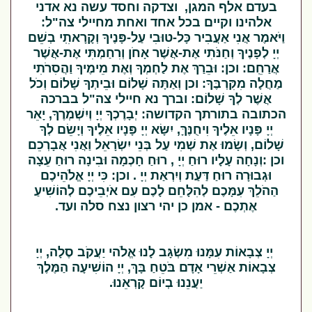
בעדם אלף המגן, וצדקה וחסד עשה נא אדני
אלהינו וקיים בכל אחד ואחת מחיילי צה"ל:
וַיֹּאמֶר אֲנִי אַעֲבִיר כָּל-טוּבִי עַל-פָּנֶיךָ וְקָרָאתִֽי בְשֵׁם
יְיָ לְפָנֶיךָ וְחַנֹּתִי אֶת-אֲשֶׁר אָחֹן וְרִחַמְתִּי אֶת-אֲשֶׁר
אֲרַחֵֽם: וכן: וּבֵרַךְ אֶת לַחְמְךָ וְאֶת מֵימֶיךָ וַהֲסִרֹתִי
מַחֲלָה מִקִּרְבֶּךָ: וכן וְאַתָּה שָׁלוֹם וּבֵיתְךָ שָׁלוֹם וְכֹל
אֲשֶׁר לְךָ שָׁלוֹם: וברך נא חיילי צה"ל בברכה
הכתובה בתורתך הקדושה: יְבָרֶכְךָ יְיָ וְיִשְׁמְרֶךָ, יָאֵר
יְיָ פָּנָיו אֵלֶיךָ וִיחֻנֶּךָּ, יִשָּׂא יְיָ פָּנָיו אֵלֶיךָ וְיָשֵׂם לְךָ
שָׁלוֹם, וְשָׂמוּ אֶת שְׁמִי עַל בְּנֵי יִשְׂרָאֵל וַאֲנִי אֲבָרְכֵם
וכן :וְנָחָה עָלָיו רוּחַ יְיָ , רוּחַ חָכְמָה וּבִינָה רוּחַ עֵצָה
וּגְבוּרָה רוּחַ דַּעַת וְיִרְאַת יְיָ . וכן: כִּי יְיָ אֱלֹהֵיכֶם
הַהֹלֵךְ עִמָּכֶם לְהִלָּחֵם לָכֶם עִם אֹיְבֵיכֶם לְהוֹשִׁיעַ
אֶתְכֶם - אמן כן יהי רצון נצח סלה ועד.
יְיָ צְבָאוֹת עִמָּנוּ מִשְׂגָּב לָנוּ אֱלֹהי יַעֲקֹב סֶלָה, יְיָ
צְבָאוֹת אַשְׁרֵי אָדָם בֹּטֵחַ בָּךְ, יְיָ הוֹשִׁיעָה הַמֶּלֶךְ
יַעֲנֵנוּ בְיוֹם קָרְאֵנוּ.