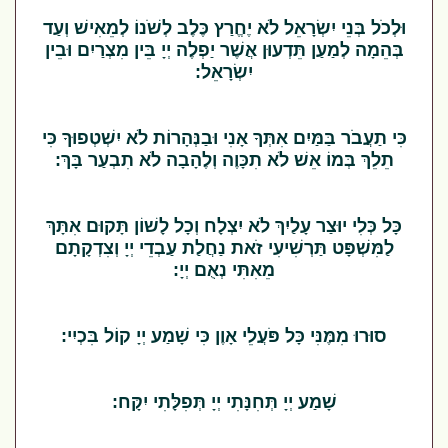
וּלְכֹל בְּנֵי יִשְׂרָאֵל לֹא יֶחֱרַץ כֶּלֶב לְשֹׁנוֹ לְמֵאִישׁ וְעַד
בְּהֵמָה לְמַעַן תֵּדְעוּן אֲשֶׁר יַפְלֶה יְיָ בֵּין מִצְרַיִם וּבֵין
יִשְׂרָאֵל:
כִּי תַעֲבֹר בַּמַּיִם אִתְּךָ אָנִי וּבַנְּהָרוֹת לֹא יִשְׁטְפוּךָ כִּי
תֵלֵךְ בְּמוֹ אֵשׁ לֹא תִכָּוֶה וְלֶהָבָה לֹא תִבְעַר בָּךְ:
כָּל כְּלִי יוּצַר עָלַיִךְ לֹא יִצְלָח וְכָל לָשׁוֹן תָּקוּם אִתָּךְ
לַמִּשְׁפָּט תַּרְשִׁיעִי זֹאת נַחֲלַת עַבְדֵי יְיָ וְצִדְקָתָם
מֵאִתִּי נְאֻם יְיָ:
סוּרוּ מִמֶּנִּי כָּל פֹּעֲלֵי אָוֶן כִּי שָׁמַע יְיָ קוֹל בִּכְיִי:
שָׁמַע יְיָ תְּחִנָּתִי יְיָ תְּפִלָּתִי יִקָּח: