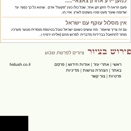
למען יידע אחרון צאצאיי.....
פעם הראה לי הזקן זקן אחר, שכל כולו כעין "פקעת" אדם . שהוא כל כך כפוף. עד
שדומה שעוד מעט ופניו נושקים לארץ. אזיי,הו..
אין מסלול עוקף עם ישראל
גם זה צריך שיאמר : מה עושים כשעם ישראל טובל בטינופת מוסרית מנוער מערכיו.
מותר להתאבל בבדידות מדברית. לפרוש מהם [אליהו ירמיה ו..
ראשי
|
אתרי עזר
|
אודות חידוש
|
פרסם
hidush.co.il
באתר
|
הצהרת נגישות
|
מדיניות
פרטיות
|
צור קשר