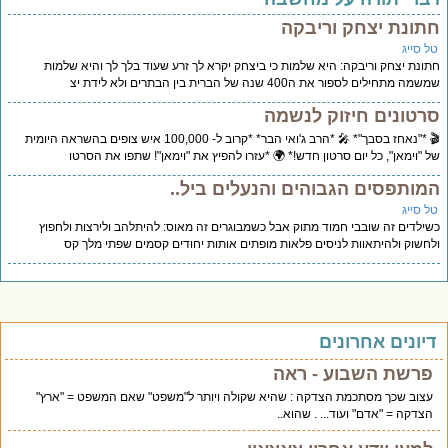
תונת יצחק וריבקה
ל סייג
ונת יצחק וריבקה: היא שלמות כי ביצחק יקרא לך זרע שעוד בלך לך והיא שלמות
מה מתחילים לספור את ה400 שנה של הברית בין הבתרים ולא לידת יצ
רטונים חיזוק לנשמה
🎬 *"נאחז בסבך"* 🎤 *הרב ג'ואי הבר* *קרוב ל- 100,000 איש צופים בהשראה היומית
 "וימאן", כל יום סרטון חדש!* 🌍 *עזרו להפיץ את "וימאן"! שתפו את הסרטו
מותפסים הגבוהים והנעלים ביל..
ל סייג
ילדים זה שובבי חמוד מתוק אבל כשמבוגרים זה מאוס: להיתלהב ולירצות ולחפוץ
חשוק ולהיתאוות לניסים פלאות מופתים אותות יחודים קסמים שפתי מלך קס
יונים אחרונים
פרשת השבוע - ראה
עצוב שכך מסתכמת הצדקה : שהיא שקולה ויותר ל"משפט" שאם המשפט = "ארץ"
הצדקה = "אדם" ועוד... . שהוא..