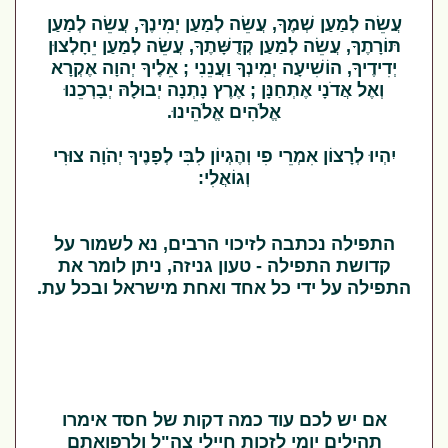
עֲשֵׂה לְמַעַן שְׁמֶךָ, עֲשֵׂה לְמַעַן יְמִינֶךָ, עֲשֵׂה לְמַעַן
תּוֹרָתֶךָ, עֲשֵׂה לְמַעַן קְדֻשָּׁתֶךָ, עֲשֵׂה לְמַעַן יֵחָלְצוּן
יְדִידֶיךָ, הוֹשִׁיעָה יְמִינְךָ וַעֲנֵנִי ; אֵלֶיךָ יְהוָה אֶקְרָא
וְאֶל אֲדֹנָי אֶתְחַנָּן ; אֶרֶץ נָתְנָה יְבוּלָהּ יְבָרְכֵנוּ
אֱלֹהִים אֱלֹהֵינוּ.
יִהְיוּ לְרָצוֹן אִמְרֵי פִי וְהֶגְיוֹן לִבִּי לְפָנֶיךָ יְהֹוָה צוּרִי
וְגוֹאֲלִי:
התפילה נכתבה לזיכוי הרבים, נא לשמור על
קדושת התפילה - טעון גניזה, ניתן לומר את
התפילה על ידי כל אחד ואחת מישראל ובכל עת.
אם יש לכם עוד כמה דקות של חסד אימרו
תהילים יומי לזכות חיילי צה"ל ולרפואתם