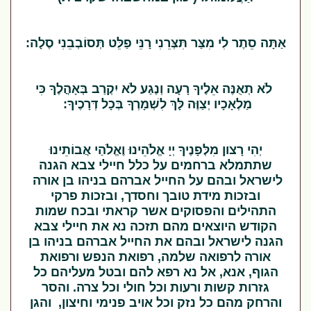
אַתָּה סֵתֶר לִי מִצַּר תִּצְּרֵנִי רָנֵּי פַלֵּט תְּסוֹבְבֵנִי סֶלָה:
לֹא תְאֻנֶּה אֵלֶיךָ רָעָה וְנֶגַע לֹא יִקְרַב בְּאָהֳלֶךָ כִּי
מַלְאָכָיו יְצַוֶּה לָּךְ לִשְׁמָרְךָ בְּכָל דְּרָכֶיךָ:
יְהִי רָצון מִלְּפָנֶיךָ יְיָ אֱלֹהֵינוּ וֶאֱלֹהַי אֲבוֹתֵינוּ
שתתמלא ברחמים על כלל חיילי צבא הגנה
לישראל ובהם על החייל אברהם בניהו בן אורה
ובזכות מידת טובך וחסדך, ובזכות פרקי
התהילים והפסוקים אשר קראתי ובכח שמות
הקודש היוצאים מהם תזכה נא את חיילי צבא
הגנה לישראל ובהם את החייל אברהם בניהו בן
אורה לרפואה שלמה, רפואת הנפש ורפואת
הגוף, אנא, אל נא רפא להם ובטל מעליהם כל
גזרות קשות ורעות וכל חולי וכל צרה. והסר
והרחק מהם כל נזק וכל אויב פנימי וחיצון, והגן