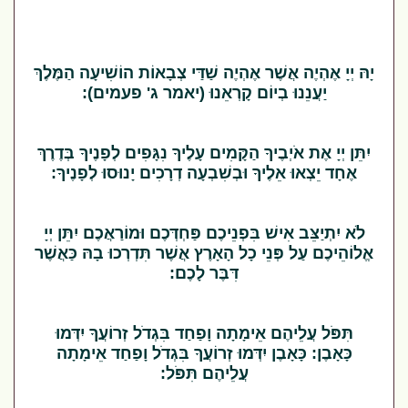
יָהּ יְיָ אֶהְיֶה אֲשֶׁר אֶהְיֶה שַׁדַּי צְבָאוֹת הוֹשִׁיעָה הַמֶּלֶךְ
יַעֲנֵנוּ בְיוֹם קָרְאֵנוּ (יאמר ג' פעמים):
יִתֵּן יְיָ אֶת אֹיְבֶיךָ הַקָּמִים עָלֶיךָ נִגָּפִים לְפָנֶיךָ בְּדֶרֶךְ
אֶחָד יֵצְאוּ אֵלֶיךָ וּבְשִׁבְעָה דְרָכִים יָנוּסוּ לְפָנֶיךָ:
לֹא יִתְיַצֵּב אִישׁ בִּפְנֵיכֶם פַּחְדְּכֶם וּמוֹרַאֲכֶם יִתֵּן יְיָ
אֱלוֹהֵיכֶם עַל פְּנֵי כָל הָאָרֶץ אֲשֶׁר תִּדְרְכוּ בָהּ כַּאֲשֶׁר
דִּבֶּר לָכֶם:
תִּפֹּל עֲלֵיהֶם אֵימָתָה וָפַחַד בִּגְדֹל זְרוֹעֲךָ יִדְּמוּ
כָּאָבֶן: כָּאָבֶן יִדְּמוּ זְרוֹעֲךָ בִּגְדֹל וָפַחַד אֵימָתָה
עֲלֵיהֶם תִּפֹּל: