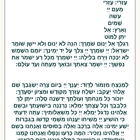
עֶזְרִי: עֶזְרִי
מֵעִם יְיָ
עֹשֵׂה
שָׁמַיִם
וָאָרֶץ: אַל
יִתֵּן לַמּוֹט
רַגְלֶךָ אַל יָנוּם שֹׁמְרֶךָ: הִנֵּה לֹא יָנוּם וְלֹא יִישָׁן שׁוֹמֵר
יִשְׂרָאֵל: יְיָ שֹׁמְרֶךָ יְיָ צִלְּךָ עַל יַד יְמִינֶךָ: יוֹמָם הַשֶּׁמֶשׁ
לֹא יַכֶּכָּה וְיָרֵחַ בַּלָּיְלָה: יְיָ יִשְׁמָרְךָ מִכָּל רָע יִשְׁמֹר אֶת
נַפְשֶׁךָ: יְיָ יִשְׁמָר צֵאתְךָ וּבוֹאֶךָ מֵעַתָּה וְעַד עוֹלָם:
לַמְנַצֵּחַ מִזְמוֹר לְדָוִד: יַעַנְךָ יְיָ בְּיוֹם צָרָה יְשַׂגֶּבְךָ שֵׁם
אֱלהי יַעֲקֹב: יִשְׁלַח עֶזְרְךָ מִקּודֶשׁ וּמִצִּיּוֹן יִסְעָדֶךָּ:
יִזְכֹּור כָּל מִנְחֹתֶךָ וְעוֹלָתְךָ יְדַשְּׁנֶה סֶלָה: ייִתֶּן לְךָ
כִלְבָבֶךָ וְכָל עֲצָתְךָ יְמַלֵּא: נְרַנְּנָה בִּישׁוּעָתֶךָ וּבְשֵׁם
אֱלֹהינוּ נִדְגֹּל יְמַלֵּא יְיָ כָּל מִשְׁאֲלוֹתֶיךָ: עַתָּה יָדַעְתִּי
כִּי הוֹשִׁיעַ יְיָ מְשִׁיחוֹ יַעֲנֵהוּ מִשְּׁמֵי קָדְשׁוֹ בִּגְבֻרוֹת
יֵשַׁע יְמִינוֹ: אֵלֶּה בָרֶכֶב וְאֵלֶּה בַסּוּסִים וַאֲנַחְנוּ בְּשֵׁם
יְיָ אֱלֹהינוּ נַזְכִּיר: הֵמָּה כָּרְעוּ וְנָפָלוּ וַאֲנַחְנוּ קַּמְנוּ