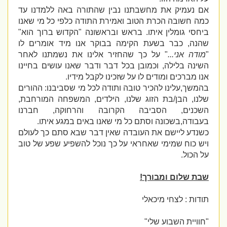
אם נעמיק את מחשבתנו נבין שהתורה באה ללמדנו עד
כמה חשובה הכרת הטוב ואמירת התודה כלפי כל מי שאנו
ביחסי גומלין איתו. בראש ובראשונה "הקדוש ברוך הוא"
שהנה, כבר בשעת הקימה בבוקר אנו מיד אומרים לו
"
מודה אני...
" על כך שהחזיר אלינו את נשמתנו לאחר
השינה בלילה, וכמובן בכל דבר ודבר שאנו עושים בחיינו
אנו מברכים ומודים לו על שזכינו לקבל מידיו.
בהמשך,עלינו להכיר טובה ותודה לכל מי שסביבנו: ההורים
שלנו, הבן/בת הזוג שלנו, הילדים, המשפחה המורחבת,
השכנים, הסביבה הקרובה והרחוקה, חברנו
בעבודה,בשכונה וסתם כל מי שאנו באים במגע איתו.
כשנדע ליישם את העובדה שאין דבר שבא סתם כך לעולם
ויש כוח שמימי שאחראי על כך נוכל להשפיע שפע של טוב
על הכול.
שבת שלום ומבורך!
תודות : לצחי מיכאלי
"חוויית השבוע שלי"