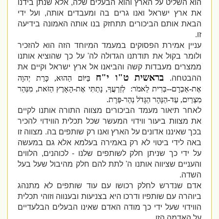
הוא השליט על הארץ והוא הבעלים שלה, אלא שנתן בידנו
את ארץ ישראל ואנו גרים בה ומעבדים אותה, ועל ידי
הבאת אותם הביכורים תתחזק בנו אותה האמונה בידיעה
זו.
עניין אמירת הפסוקים במעמד המיוחד הזה הוא להזכיר
ולומר בקול את תודתנו הגדולה לה' על כך שהוציא אותנו
ממצרים מעבדות קשה והביאנו אל ארץ ישראל וקיים את
בראשית ט"ו י"ח
ההבטחה.
בַּיּוֹם הַהוּא, כָּרַת יְהוָה
אֶת-אַבְרָם--בְּרִית לֵאמֹר: לְזַרְעֲךָ, נָתַתִּי אֶת-הָאָרֶץ הַזֹּאת, מִנְּהַר
מִצְרַיִם, עַד-הַנָּהָר הַגָּדֹל נְהַר-פְּרָת.
לאחר תיאור מעמד הביכורים מצווה התורה אותנו לקיים
את מצוות ביעור ווידוי המעשר שכל תכלית הווידוי להכיר
בכך שאיננו אדונים על הארץ ואנו רק שותפים בה. מצווה זו
באה לידי ביטוי לא רק באמירה בעלמא אלא גם במעשה
על ידי כך שניתן חלק לשותפים שלנו - לכוהנים, הלווים
והעניים שציווה אותנו ה' לתת להם חלק מהיבול שעל בעל
השדה.
אדם שנדרש לחלק רכושו עם עוד שותפים לא מתנהג
ביוהרה עם שותפיו ודרכו היא בצניעות ובענווה וזוהי תכלית
הווידוי שעל ידי כך מודה האדם שאינו הבעלים הבלעדיים
על האדמה הזו.