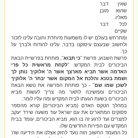
שאין דבר
שהוא מובן
מאליו.
לכל דבר
שקיים
ומתרחש בעולם יש לו משמעות מיוחדת וחובה עלינו לזכור
ולחשוב שבעצם עיסוקנו בדבר, עלינו להודות ולברך על
כך.
פרשת השבוע, פרשת "
כי תבוא
", פותחת בפרשיית הבאת
הביכורים לבית המקדש: "
לקחת מראשית כל פרי
האדמה אשר תביא מארצך אשר ה' אלוקיך נותן לך
ושמת בטנא והלכת אל המקום אשר יבחר ה' אלוקיך
לשכן שמו שם
" - כך פותחת הפרשה את נושא הבאת
הביכורים וממשיכה לתאר מה צריך לעשות מביא
הביכורים בשעת הגעתו לבית המקדש ומה עליו לומר.
במהלך הטקס האדם (מביא הביכורים) קורא מהספר
פסוקים המתארים את עם ישראל עוד משעה שירד יעקב
למצרים ועד לרגע זה בו הוא, מביא הביכורים, עומד בבית
המקדש עם הפירות החדשים שלו.
כל המעמד החשוב הזה נועד לחזק אצלנו את הידיעה שה'