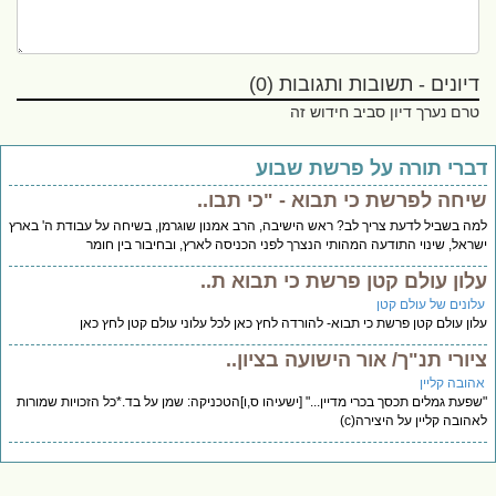
דיונים - תשובות ותגובות (0)
טרם נערך דיון סביב חידוש זה
ברי תורה על פרשת שבוע
יחה לפרשת כי תבוא - "כי תבו..
ה בשביל לדעת צריך לב? ראש הישיבה, הרב אמנון שוגרמן, בשיחה על עבודת ה' בארץ
ראל, שינוי התודעה המהותי הנצרך לפני הכניסה לארץ, ובחיבור בין חומר
לון עולם קטן פרשת כי תבוא ת..
לונים של עולם קטן
ון עולם קטן פרשת כי תבוא- להורדה לחץ כאן לכל עלוני עולם קטן לחץ כאן
יורי תנ"ך/ אור הישועה בציון..
הובה קליין
פעת גמלים תכסך בכרי מדיין..." [ישעיהו ס,ו]הטכניקה: שמן על בד.*כל הזכויות שמורות
הובה קליין על היצירה(c)