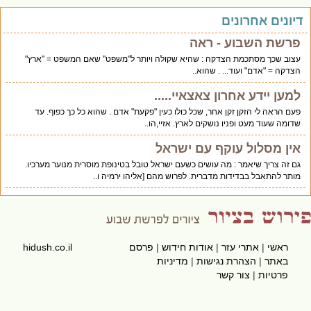
יונים אחרונים
פרשת השבוע - ראה
עצוב שכך מסתכמת הצדקה : שהיא שקולה ויותר ל"משפט" שאם המשפט = "ארץ"
הצדקה = "אדם" ועוד... . שהוא..
למען יידע אחרון צאצאיי.....
פעם הראה לי הזקן זקן אחר, שכל כולו כעין "פקעת" אדם . שהוא כל כך כפוף. עד
שדומה שעוד מעט ופניו נושקים לארץ. אזיי,הו..
אין מסלול עוקף עם ישראל
גם זה צריך שיאמר : מה עושים כשעם ישראל טובל בטינופת מוסרית מנוער מערכיו.
מותר להתאבל בבדידות מדברית. לפרוש מהם [אליהו ירמיה ו..
ראשי
|
אתרי עזר
|
אודות חידוש
|
פרסם
hidush.co.il
באתר
|
הצהרת נגישות
|
מדיניות
פרטיות
|
צור קשר