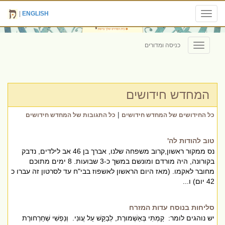
|
ENGLISH
Toggle
navigation
כניסה ומדורים
Toggle
navigation
המחדש חידושים
|
כל החידושים של המחדש חידושים
כל התגובות של המחדש חידושים
טוב להודות לה'
נס ממקור ראשון,קרוב משפחה שלנו, אברך בן 46 אב לילדים, נדבק
בקורונה, היה מורדם ומונשם במשך כ-3 שבועות. 8 ימים מתוכם
מחובר לאקמו. (מאז היום הראשון לאשפוז בבי"ח עד לסרטון זה עברו כ
42 יום) ו...
סליחות בנוסח עדות המזרח
יש נוהגים לומר: קַמְתִּי בְּאַשְׁמורֶת, לְבַקֵּשׁ עַל עֲונִי. וְנַפְשִׁי שְׁחַרְחורֶת