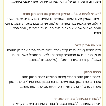
מִפְּנֵי רוב זְדונִי. רַחֵם עַל עֲדָתֶךָ. צאן מַרְעִיתֶךָ. אַשְׁרֵי יושְׁבֵי בֵיתֶךָ....
"רציתי להיות טוב" – הראיון האחרון עם הרב חנן פורת
"אינני מאמין שעם המוות מסתיימים החיים. הם עוברים שינוי, הארה
גדולה. אני מאמין בכך באמונה שלמה. אני מתבונן בתכלת השמים ואני
אומר: יש אור שהוא אור גבוה מעל החיים עלי אדמות", אמר הרב
פורת...
מציאת פסוק לשם
בכף החיים (או"ח, סו"ס קכ"ב) כתב: "טוב לאמר פסוק אחד מן התורה
או מן הנביאים או מכתובים קודם יהיו לרצון המתחיל בשמו וסיים
בשמו". וכן מצינו בערוך השולחן (סי' קכב, ח) "...ועו...
ברכת המזון
ברכת המזון נוסח ספרדי (עדות המזרח) ברכת המזון נוסח
ספרד ברכת המזון נוסח אשכנז ברכת המזון נוסח האר"י ברכת המזון
נוסח תימן בלדי ברכת המזון נוסח ליוורנוברכת המזון נוסח...
"למנצח בנגינות" בצורת המנורה
יצירת אומנות- "למנצח בנגינות" בצורת המנורה חשיבות קריאת