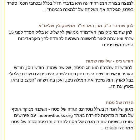
למנצח בצורת המנורהידועה היא בדברי חז"ל בכלל ובכתבי חכמי ספרד
בפרט, סגולתה אף מעלתה של "למצנח בנגינות" ...
לחן שחיבר כ"ק מרן האדמו"ר ממישקולץ שליט"א
לחן שחיבר כ"ק מרן האדמו"ר ממישקולץ שליט"א בליל הסדר לפני 15
שנה!יוצא עתה לאור לראשונה.השמעה:להורדה לחץ כאןבאדיבות
המשתמש פנינים
חודש ניסן- שלושה שמות
לחודש זה שמרכזו הוא חג הפסח, שלושה שמות. חודש ניסן, חודש
האביב וראש חודשים.השם ניסן נכנס לשפה העברית עם שובם שלגולי
בבל לארץ. הוא מזכיר את המילה ניצן, ואכן בחודש זה "הניצנים נראו
בארץ,עת הז...
הגדה של פסח
מגוון של הגדות בשלל נוסחים: הגדה של פסח - אשכנזי מנוקד.אוסף
של הגדות סרוקות להורדה באתר hebrewbooks.org עם פירושים
שונים ובשפות שונות.הגדה של פסח להורדה והדפסההגדה של פסח
ממחנה ווסטרבו...