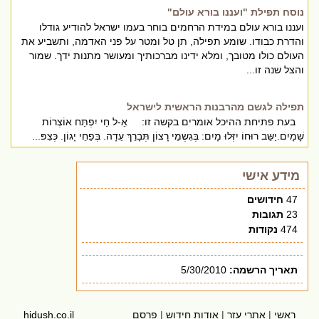
נוסח תפילת "ועננו בורא עולם"
ועננו בורא עולם במידת הרחמים בוחר בעמו ישראל להודיע גודלו
והדרת כבודו. שומע תפילה, תן טל ומטר על פני האדמה, ותשביע את
העולם כולו מטובך, ומלא ידינו מברכותיך ומעושר מתנות ידך. שמור
והצל שנה זו...
תפילה לגשם מהרבנות הראשית לישראל
בעת פתיחת ההיכל אומרים בקשה זו: אֵ-ל חַי יִפְתַּח אוֹצְרוֹת
שָׁמָיִם.יַשֵּב רוּחוֹ יִזְּלוּ מָיִם: בְּגִשְמֵי רָצוֹן תְּבָרֵךְ עֵדָה. בְּפַחֵי יָגוֹן. כְּצִפּ...
מידע אישי
47
חידושים
23
תגובות
474
נקודות
תאריך הרשמה:
5/30/2010
ראשי
|
אתרי עזר
|
אודות חידוש
|
פרסם
hidush.co.il