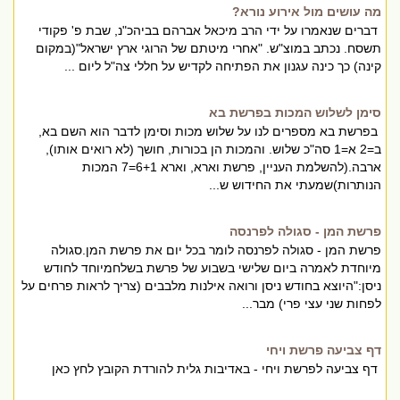
מה עושים מול אירוע נורא?
דברים שנאמרו על ידי הרב מיכאל אברהם בביהכ"נ, שבת פ' פקודי
תשסח. נכתב במוצ"ש. "אחרי מיטתם של הרוגי ארץ ישראל"(במקום
קינה) כך כינה עגנון את הפתיחה לקדיש על חללי צה"ל ליום ...
סימן לשלוש המכות בפרשת בא
בפרשת בא מספרים לנו על שלוש מכות וסימן לדבר הוא השם בא,
ב=2 א=1 סה"כ שלוש. והמכות הן בכורות, חושך (לא רואים אותו),
ארבה.(להשלמת העניין, פרשת וארא, וארא 6+1=7 המכות
הנותרות)שמעתי את החידוש ש...
פרשת המן - סגולה לפרנסה
פרשת המן - סגולה לפרנסה לומר בכל יום את פרשת המן.סגולה
מיוחדת לאמרה ביום שלישי בשבוע של פרשת בשלחמיוחד לחודש
ניסן:"היוצא בחודש ניסן ורואה אילנות מלבבים (צריך לראות פרחים על
לפחות שני עצי פרי) מבר...
דף צביעה פרשת ויחי
דף צביעה לפרשת ויחי - באדיבות גלית להורדת הקובץ לחץ כאן