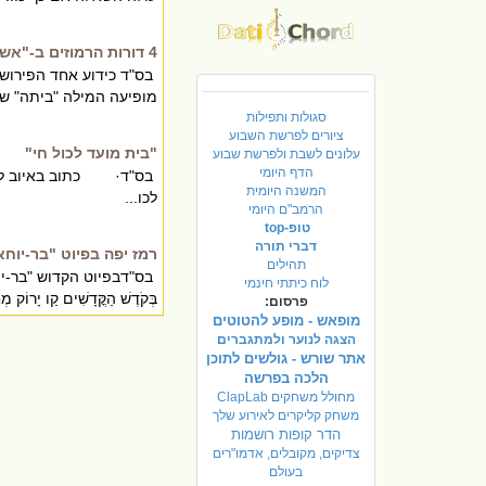
4 דורות הרמוזים ב-"אשת-חיל"
בס"ד כידוע אחד הפירושי
מופיעה המילה "ביתה" שזה הבית שלה 4 פעמים. לע
סגולות ותפילות
ציורים לפרשת השבוע
"בית מועד לכול חי"
עלונים לשבת ולפרשת שבוע
הדף היומי
בס"ד· כתוב באיוב ל כג:" כִּי
המשנה היומית
לכו...
הרמב"ם היומי
טופ-top
דברי תורה
רמז יפה בפיוט "בר-יוחא
תהילים
בס"דבפיוט הקדוש "בר-יוח
לוח כיתתי חינמי
בְּקֹדֶשׁ הַקֳּדָשִׁים קַו יָרוֹק מ
פרסום:
מופאש - מופע להטוטים
הצגה לנוער ולמתגברים
אתר שורש - גולשים לתוכן
הלכה בפרשה
מחולל משחקים ClapLab
משחק קליקרים לאירוע שלך
הדר קופות רושמות
צדיקים, מקובלים, אדמו"רים
בעולם