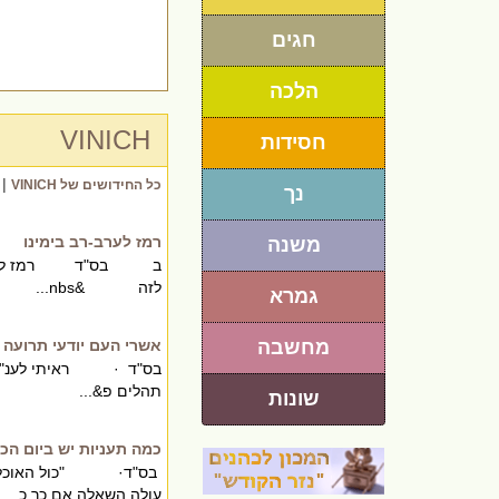
חגים
הלכה
VINICH
חסידות
|
כל החידושים של VINICH
נך
רמז לערב-רב בימינו
משנה
ב בס"ד רמז לערב-רב ב
לזה &nbs...
גמרא
מחשבה
אשרי העם יודעי תרועה
בס"ד · ראיתי לענ"ד לו
תהלים פ&...
שונות
כמה תעניות יש ביום הכי
בס"ד· "כול האוכל ושות
עולה השאלה אם כך כ...