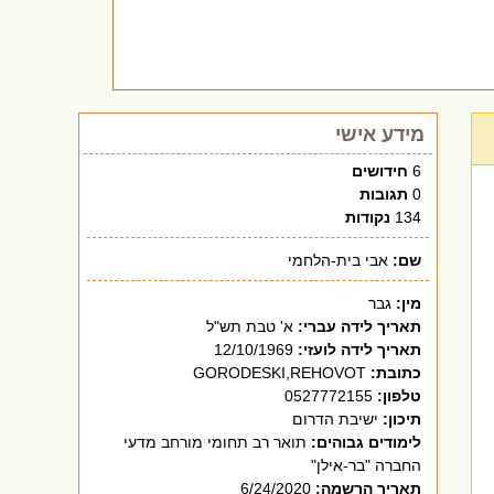
מידע אישי
6
חידושים
0
תגובות
134
נקודות
שם:
אבי בית-הלחמי
מין:
גבר
תאריך לידה עברי:
א' טבת תש"ל
תאריך לידה לועזי:
12/10/1969
כתובת:
GORODESKI,REHOVOT
טלפון:
0527772155
תיכון:
ישיבת הדרום
לימודים גבוהים:
תואר רב תחומי מורחב מדעי
החברה "בר-אילן"
תאריך הרשמה:
6/24/2020