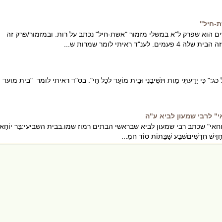
ם הוא שפרק ל"א במשלי מזמור "אשת-חיל" נכתב על רות. ובמזמור/פרק זה
נ"ד ראיתי לומר שמרות ש...
 יָדַעְתִּי מָוֶת תְּשִׁיבֵנִי וּבֵית מוֹעֵד לְכָל חָי". בס"ד ראיתי לומר "בית מועד
י" לרבי שמעון לביא ע"ה
אי" שכתב רבי שמעון לביא שבראשי הבתים רמוז שמו.בבית השביעי:בַּר יוֹחַאי
ְחַדֵּשׁ חֳדָשִׁיםשֶׁבַע שַׁבָּתוֹת סוֹד חֲמִ...