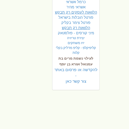
כרמל אשראי
אשראי מהיר
הלוואות לעסקים רק תבקש
פורטל הובלות בישראל
פ
ורטל צימר בקליק
הלוואות רק תבקש
מיני קורסים - פולסטאק
יצירת טריויה
יויו משחקים
קליפיקלפ - קליפ מדליק בקלי
קלות
לעילוי נשמת מרים בת
עמנואל ועזרא בן יוסף
להקדשה או פרסום באתר
-
צור קשר כאן