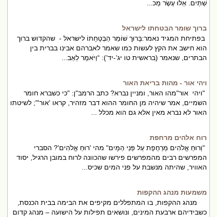
שְׁתַּיִם. אֵלּוּ עֶשֶׂר מַכ...
ברוך שומר הבטחתו לישראל
בפתיחת המגיד נאמר:בָּרוּך שׁוֹמֵר הַבְטָחָתוֹ לישראל - שהקדוש ברוך
הוא חישב את הקץ לעשות כמו שאמר לאברהם אבינו בברית בין
הבתרים, שנאמר (בראשית טו יג’-יד’): “וַיֹּאמֶר לְאַב...
ויהי אור - מהות בריאת האור
"ויהי אור"מהו האור, ומניין נברא? כתב הרמב"ן: "כי כשברא חומר
השמיים, אמר שיהיה מן החומר ההוא דבר מזהיר, קראו 'אור'"; לשיטתו
האור לא נברא מאין אלא גם הוא מכלל ...
רוח אלהים מרחפת
"וְרוּחַ אֱלֹהִים מְרַחֶפֶת עַל פְּנֵי הַמָּיִם" מהי 'רוּחַ אֱלֹהִים'? הסברי
המפרשים רבים מהמפרשים פירשו שהכוונה לרוח במובן הרגיל, יסוד
האוויר, שהיתה מנשבת על פני המים שכיס...
משמעות מנהג ההקפות
מנהג ההקפות, בו המתפללים מקיפים את הבימה בבית הכנסת,
כשבידיהם ארבעת המינים, ונושאים תפילות על הישועה – מנהג קדום