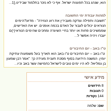
הוא, שנהג בכל תפוצות ישראל. אף כי לא נזכר בתלמוד שבידינו,[1...
למהות עבודת ימי התשובה
"תשובה ותפילה וצדקה מעבירין את רוע הגזירה" - מדוע?הימים
הנוראים יכולים לעבור על האדם בכמה אופנים. יש את האדישים,
שממשיכים פחות או יותר בחיי השיגרה ומחכים שהימים הנוראי(י)ם
יעברו ויהיה אפשר ל...
ט"ו באב - יום החיבורים
ט"ו באב – יום החיבורים ט"ו באב הוא תאריך בעל משמעות עתיקת
יומין. המשנה הידועה בסוף מסכת תענית מעידה כך: "אמר רבן שמעון
בן גמליאל: לא היו ימים טובים לישראל כחמישה עשר באב וכיו...
מידע אישי
8
חידושים
0
תגובות
144
נקודות
שם:
שלמה