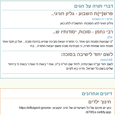
ברי תורה על חגים
רש{יי}ת השבוע - גליון חגיגי..
רש יי ת השבוע
ליון חגיגי לחג הסוכות- התשע"ה לחץ כאן
בי נחמן - סוכות, יסודותיו ש..
לון
י שבועות וסוכות הם אחד, כי התורה יוצאת מבינה שהיא בחינת סוכה... ועל כן תכף אחר
כות הוא שמחת תורה, כי מבחינת סוכה משם יוצאת התורה... בח
שם יחוד לישיבה בסוכה:
zeev14
ם יחוד קב"ה ושכינתיה, ליחד שם הוי"ה ב"ה, אות י' באות ה' ואות ו' באות ה' בייחוד
ים בשם כל ישראל, הריני בא לקיים
יונים אחרונים
חינוך ילדים
כאן יש סיכום של כל השיעורים של הרב יעקובזון https://effulgent-gnome-
d79f1e.netlify.app/