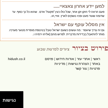
למען יידע אחרון צאצאיי.....
פעם הראה לי הזקן זקן אחר, שכל כולו כעין "פקעת" אדם . שהוא כל כך כפוף. עד
שדומה שעוד מעט ופניו נושקים לארץ. אזיי,הו..
אין מסלול עוקף עם ישראל
גם זה צריך שיאמר : מה עושים כשעם ישראל טובל בטינופת מוסרית מנוער מערכיו.
מותר להתאבל בבדידות מדברית. לפרוש מהם [אליהו ירמיה ו..
ראשי
|
אתרי עזר
|
אודות חידוש
|
פרסם
hidush.co.il
באתר
|
הצהרת נגישות
|
מדיניות
פרטיות
|
צור קשר
נגישות