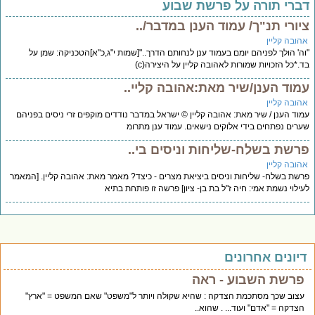
ברי תורה על פרשת שבוע
יורי תנ"ך/ עמוד הענן במדבר/..
הובה קליין
ה' הולך לפניהם יומם בעמוד ענן לנחותם הדרך.."[שמות י"ג,כ"א]הטכניקה: שמן על
.*כל הזכויות שמורות לאהובה קליין על היצירה(c)
מוד הענן/שיר מאת:אהובה קליי..
הובה קליין
וד הענן / שיר מאת: אהובה קליין © ישראל במדבר נודדים מוקפים זרי ניסים בפניהם
רים נפתחים בידי אלוקים נישאים. עמוד ענן מתרומ
רשת בשלח-שליחות וניסים בי..
הובה קליין
שת בשלח- שליחות וניסים ביציאת מצרים - כיצד? מאמר מאת: אהובה קליין. [המאמר
ילוי נשמת אמי: חיה ז"ל בת בן- ציון] פרשה זו פותחת בתיא
יונים אחרונים
פרשת השבוע - ראה
עצוב שכך מסתכמת הצדקה : שהיא שקולה ויותר ל"משפט" שאם המשפט = "ארץ"
הצדקה = "אדם" ועוד... . שהוא..