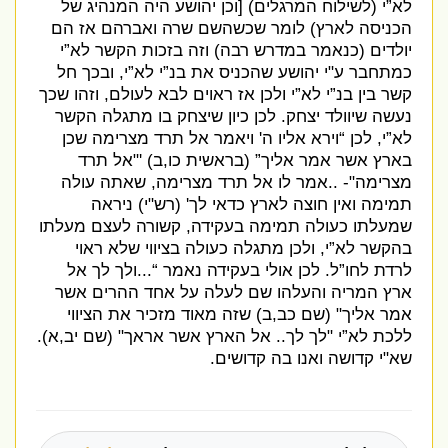
לא”י
(
לשילוח המרגלים
) [
וכן יהושע היה המנהיג של
הכניסה לארץ
)
לומר שכשהשם שרה ואברהם אז הם
יולדים
(
כנאמר במדרש רבה
)
וזה בזכות הקשר לא”י
כמתחבר ע
"
י יהושע שהכניס את בנ”י לא”י
,
ובכך חל
קשר בין בנ”י לא”י ולכן אז ראוים לבא לעולם
,
וזהו שכך
נעשה שיוולד יצחק
.
לכן כיון שיצחק בו מתגלה הקשר
לא”י
,
לכן “
וירא אליו ה
'
ויאמר אל תרד מצרימה שכן
בארץ אשר אמר אליך
”
(
בראשית כו
,
ב
) '
"
אל תרד
מצרימה
"- ..
אמר לו אל תרד מצרימה
,
שאתה עולה
תמימה ואין חוצה לארץ כדאי לך
' (
רש
"
י
)
ניראה
שמעלתו כעולה תמימה בעקידה
,
קשורה לעצם מעלתו
בהקשר לא”י
,
ולכן מתגלה כעולה בציווי שלא ראוי
לרדת לחו”ל
.
לכן אולי בעקידה נאמר “
...
ולך לך אל
ארץ המריה והעלהו שם לעלה על אחד ההרים אשר
אמר אליך
" (
שם כב
,
ב
)
שזה מאוד מזכיר את הציווי
ללכת לא”י
"
לך לך
..
אל הארץ אשר אראך
" (
שם יב
,
א
).
שא
"
י קדושה ואנו בה קדושים
.