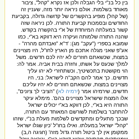
בין כל בנ
"
י בלי הגבלה ולכן אז נקרא
"
קהל
",
ציבור
מאוחד בשלמות
.
אולם ניראה יותר מזה
,
שעניין זה
(
של קהל
)
מופיע בהקשרים של קדושה גדולה
,
בקביעת
החודשים ובסמכות קביעת התורה
.
לכן ניראה שזה
קשור במעלתה המיוחדת של א
"
י בהקשרה בקודש
.
שהנה התורה שלמותה ועיקרה היא דווקא בא
"
י
,
כמו
שמובא בספרי
("
עקב
"
מג
): '
ד
"
א
"
ואבדתם מהרה
"
-
אע
"
פ שאני מגלה אתכם מן הארץ לחו
"
ל
,
היו מצויינים
במצות
,
שכשאתם חוזרים לא יהיו לכם חדשים
.
משל
למלך שכעס על אשתו
,
וחזרה בבית אביה
.
אמר לה
:
הוי מקושטת בתכשיטיך
,
וכשתחזרי לא יהו עליך
חדשים
.
כך אמר להם הקב
"
ה לישראל
:
בני
,
היו
מצויינים במצות
,
שכשאתם חוזרים לא יהיו עליכם
חדשים
,
שירמיהו אמר
(
ירמיה לא
) "
הציבי לך ציונים
",
אלו המצות שישראל מצויינים בהם
'.
מימלא עיקר
התורה היא בא
"
י
,
לכן דווקא בא
"
י יכולים ישראל
להתחבר בשלמות לשורשם המאוחד עם התורה
,
שבכך מתעלים ומתקדשים לשלמות מעלת בנ
"
י
,
שזהו
"
קהל
"
ישראל במעלתו
.
ואילו בחו
"
ל
'
כיון שגלו ישראל
ממקומן אין לך ביטול תורה גדול מזה
' (
חגיגה ה
,
ב
)