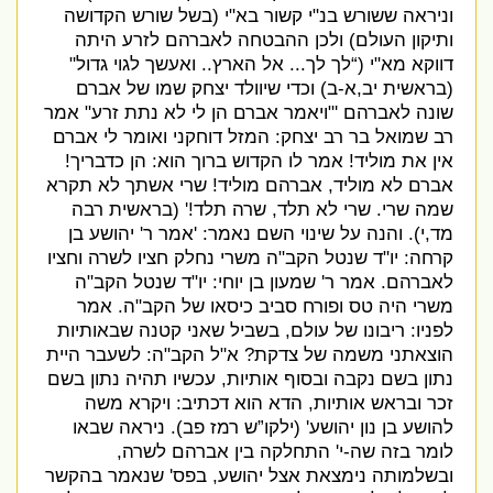
וניראה ששורש בנ
"
י קשור בא
"
י
(
בשל שורש הקדושה
ותיקון העולם
)
ולכן ההבטחה לאברהם לזרע היתה
דווקא מא
"
י
(“
לך לך
...
אל הארץ
..
ואעשך לגוי גדול
"
(
ב
ראשית יב
,
א
-
ב
)
וכדי שיוולד יצחק שמו של אברם
שונה לאברהם
'"
ויאמר אברם הן לי לא נתת זרע
"
אמר
רב שמואל בר רב יצחק
:
המזל דוחקני ואומר לי אברם
אין את מוליד
!
אמר לו הקדוש ברוך הוא
:
הן כדבריך
!
אברם לא מוליד
,
אברהם מוליד
!
שרי אשתך לא תקרא
שמה שרי
.
שרי לא תלד
,
שרה תלד
!' (
בראשית רבה
מד
,
י
).
והנה על שינוי השם נאמר
: '
אמר ר
'
יהושע בן
קרחה
:
יו
"
ד שנטל הקב
"
ה משרי נחלק חציו לשרה וחציו
לאברהם
.
אמר ר
'
שמעון בן יוחי
:
יו
"
ד שנטל הקב
"
ה
משרי היה טס ופורח סביב כיסאו של הקב
"
ה
.
אמר
לפניו
:
ריבונו של עולם
,
בשביל שאני קטנה שבאותיות
הוצאתני משמה של צדקת
?
א
"
ל הקב
"
ה
:
לשעבר היית
נתון בשם נקבה ובסוף אותיות
,
עכשיו תהיה נתון בשם
זכר ובראש אותיות
,
הדא הוא דכתיב
:
ויקרא משה
להושע בן נון יהושע
' (
ילקו”ש רמז פב
).
ניראה שבאו
לומר בזה שה
-
י
'
התחלקה בין אברהם לשרה
,
ובשלמותה נימצאת אצל יהושע
,
בפס
'
שנאמר בהקשר