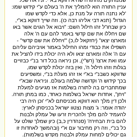
שמנותקים מהתורה שהיא דווקא בא
"
י
.
וניראה שכל
עניין התורה הוא להמליך את ה
'
בעולם ע
"
י קידוש שמו
:
'
לא נתנה תורה על מנת כן
,
אלא כדי לקדש שמו
הגדול
' (
תנא דבי אליהו רבה כו
).
וזה שייך דווקא בא
"
י
,
כיון שבחו
"
ל זהו חילול השם
: "
ויבוא אל הגוים אשר באו
שם ויחללו את שם קדשי באמר להם עם ה
'
אלה
ומארצו יצאו
" (
יחזקאל לו
,
כ
) '
"
ויחללו את שם קדשי
" -
השפילו את כבודי ומהו החילול באמור אויביהם עליהם
עם ה
'
אלה ומארצו יצאו ולא היה יכולת בידו להציל את
עמו ואת ארצו
' (
רש
"
י
),
וכן ניראה בכל דור בנ
"
י כבזויים
בגלות וזהו חילול ה
',
ואין בזה יכולת לקדש שמו
,
שדווקא כשבנ
"
י בא
"
י אז זהו מעלת בנ
"
י
,
ומשפיעים
בכך קידוש ה
'
וקדושה שלמה בעולם
.
וניראה שבא
"
י
שמתחברים בה לתורה בשלמות אז מגיעים למעלת
"
ויחן
",
אחדות ישראל בשלמות כאחד
,
כמו במתן תורה
.
ולכן דין מלך הוא דווקא מכניסתם לא
"
י
'
וכן היה רבי
יהודה אומר
:
ג
'
מצות נצטוו ישראל בכניסתן לארץ
:
להעמיד להם מלך ולהכרית זרעו של עמלק ולבנות
להם בית הבחירה
' (
סנהדרין כ
,
ב
)
כיון שמלך שולט על
כל בנ
"
י
,
וזה רק מחיבור עם א
"
י
(
ובהמשך לאחדות זו
גם יכולים למחות עמלק ולבנות מקדש בשלמות
).