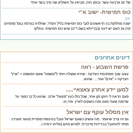
 יום ארבעה עשר. ובזמן הזה, מביאין על השולחן שני מיני בשר אחד
וס חמישית- ישוב א"י
יב
נה מחלוקת בין הראשונים לגבי כוס חמישית בליל הסדר, שתלויה בגרסה בגמ' (פסחים
ח,א) האם יש דעה (בברייתא בשם ר"ט) שיש כוס חמישית. ונחלקו
יונים אחרונים
פרשת השבוע - ראה
עצוב שכך מסתכמת הצדקה : שהיא שקולה ויותר ל"משפט" שאם המשפט = "ארץ"
הצדקה = "אדם" ועוד... . שהוא..
למען יידע אחרון צאצאיי.....
פעם הראה לי הזקן זקן אחר, שכל כולו כעין "פקעת" אדם . שהוא כל כך כפוף. עד
שדומה שעוד מעט ופניו נושקים לארץ. אזיי,הו..
אין מסלול עוקף עם ישראל
גם זה צריך שיאמר : מה עושים כשעם ישראל טובל בטינופת מוסרית מנוער מערכיו.
מותר להתאבל בבדידות מדברית. לפרוש מהם [אליהו ירמיה ו..