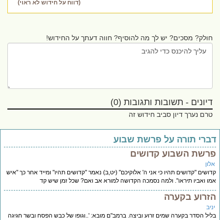
(דווח על חידוש לא ראוי)
חולק? מסכים? יש לך מה להוסיף? חווה דעתך על החידוש!
דיונים - תשובות ותגובות (0)
טרם נערך דיון סביב חידוש זה
ברי תורה על פרשת שבוע
רשת השבוע קדושים
לון
ושים "קדושים תהיו כי אני ה' אלוקיכם" (יט,ב) נאמר "קדושים תהיו" ומייד אחר כך "איש
ו ואביו תיראו". ולמה נסמכה הקדושה למורא אב ואם? שכל זמן שיש קד
זרוע בקערה
יב
יל הסדר בקערה שמים זרוע וביצה. ברמב"ם מובא: '..וגופו של כבש הפסח ובשר חגיגה