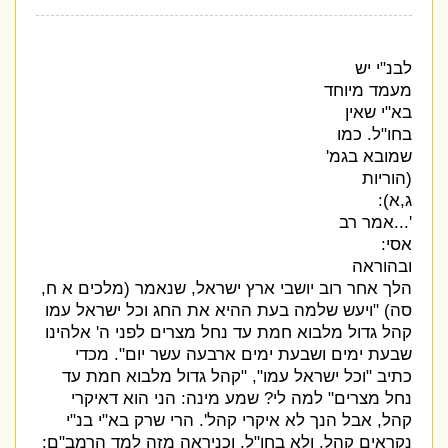
לבנ
"
י יש
מעמד מיוחד
בא
"
י שאין
בחו
"
ל
.
כמו
שמובא בגמ
'
(
הוריות
ג
,
א
):
'...
אמר רב
אסי
:
ובהוראה
הלך אחר רוב יושבי ארץ ישראל
,
שנאמר
(
מלכים א ח
,
סה
) "
ויעש שלמה בעת ההיא את החג וכל ישראל עמו
קהל גדול מלבוא חמת עד נחל מצרים לפני ה
'
אלהינו
שבעת ימים ושבעת ימים ארבעה עשר יום
".
מכדי
כתיב
"
וכל ישראל עמו
", "
קהל גדול מלבוא חמת עד
נחל מצרים
"
למה לי
?
שמע מינה
:
הני הוא דאיקרי
קהל
,
אבל הנך לא איקרי קהל
'.
הרי שרק בא
"
י בנ
"
י
נקראים קהל
,
ולא בחו
"
ל
.
וכניראה מזה למד הרמב
"
ם
: