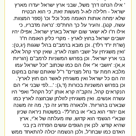
'
אילו הנחנו דרך משל
,
שבני ארץ ישראל יעדרו מארץ
ישראל
-
חלילה לא
-
ל מעשות זאת
,
כי הוא הבטיח
שלא ימחה אותות האומה מכל וכל
'
וכו
' (
ספר המצוות
.
עשה
,
קנג
).
והעיר על כך החת
"
ס
: '
נראה מדבריו
,
כי
אילו ח
"
ו לא ישאר שום ישראל בארץ ישראל
,
אפילו יהיו
יושבים ישראל בחוץ לארץ
-
מקרי כליון האומה ח
"
ו
'
(
שו
"
ת יו
"
ד רלד
).
וכן מובא ברמב
"
ם בהל
'
שגגות
(
יג
,
ט
):
'
ואין משגיחין על יושבי חוצה לארץ
,
שאין קרוי קהל אלא
בני ארץ ישראל
'.
וכן בפרוש המשניות לרמב
"
ם
(
הוריות
א
,
א
): '
ויושבי א
"
י אלו הם כמו שכתוב
"
וכל ישראל עמו
מלבא חמת עד נחל מצרים
"
ר
"
ל שאותם שהם במקום
זה הם כל ישראל ואין משגיחין לאשר הם חוץ לארץ
'.
וכן בפרוש המשניות בכורות
(
ד
,
ג
): '...
לפי שבני א
"
י הם
הנקראים קהל
,
והקב
"
ה קרא אותן
"
כל הקהל
"
ואפי
'
היו
עשרה אנשים
.
ואין משגיחין לזולתן שבחוצה לארץ כמו
שבארנו בהוריות
'.
ולכאורה מדוע זה כך
,
מה זה משנה
אם יהודי הוא בא
"
י או בחו
"
ל
?-
בפשטות ניראה שכיון
שבא
"
י הגשמי הוא קדוש
,
שזו מעלתה של א
"
י
,
ארץ
שהיא קודש
.
לכן אין הגופים עושים הפרדה בין בני
האדם כמו שבחו
"
ל
,
ולכן הנשמה יכולה להתאחד ממש