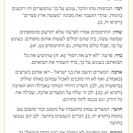
דבר
: הבהמות מתו הדבר, עונש על כך שהמצרים היו רובעים
בהמות, שהרי תועבה זאת מכונה "מעשה ארץ מצרים"
(ויקרא יח, ב).
שחין
: החרטומים אמרו לפרעה שלא יתרשם מהמופתים
שמשה עשה, כיון שהם יכולים לעשות אותם מופתים. כעונש
על כך, סבלו כולם מהשחין, גם החרטומים (ט, יא).
ברד
: פרעה "לא ידע את יוסף" (א, ח) שהושיע את כל
תבואתם; כעונש על כך, ברד השמיד את תבואתם.
ארבה
: המצרים תיעבו את בני ישראל - ראו אותם כשרצים
(כאמור), ואף לא היו מוכנים לאכול עמהם באותו שולחן
(בראשית מג, לב). השרץ היחיד המותר באכילה הוא הארבה
(ויקרא יא, כב). לכן ה' שלח על המצרים ארבה, שכילה את
כל הירק, וגם נכנסו לתוך בתיהם.
חושך
: המצרים עסקו בתועבות של משכב זכור ומשכב עם
בהמה (ויקרא יח, ב), דברים הנעשים בחושך. לכן הם נענשו
בחושך.
בכורות
: כיון שפרעה לא שחרר את "בני בכורי ישראל" (ד,