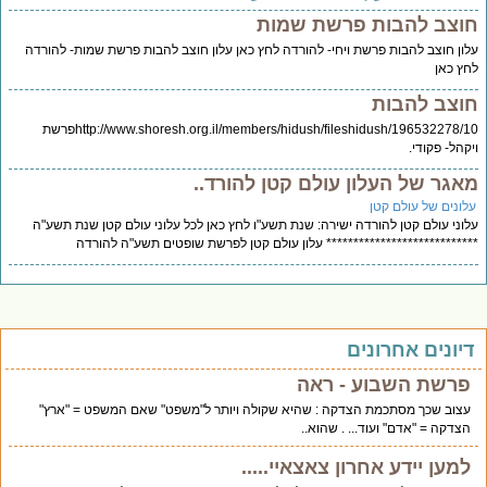
וצב להבות פרשת שמות
ון חוצב להבות פרשת ויחי- להורדה לחץ כאן עלון חוצב להבות פרשת שמות- להורדה
ץ כאן
וצב להבות
http://www.shoresh.org.il/members/hidush/fileshidush/196532278/10פרשת
קהל- פקודי.
אגר של העלון עולם קטן להורד..
לונים של עולם קטן
וני עולם קטן להורדה ישירה: שנת תשע"ו לחץ כאן לכל עלוני עולם קטן שנת תשע"ה
************************** עלון עולם קטן לפרשת שופטים תשע"ה להורדה
יונים אחרונים
פרשת השבוע - ראה
עצוב שכך מסתכמת הצדקה : שהיא שקולה ויותר ל"משפט" שאם המשפט = "ארץ"
הצדקה = "אדם" ועוד... . שהוא..
למען יידע אחרון צאצאיי.....