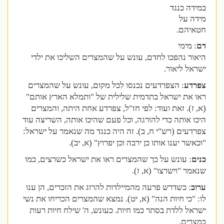
במידה כנגד
מידה על
חטאיהם.
דם
: מימי
היאור נהפכו לחדם, עונש על שהמצרים השליכו את ילדי
ישראל ליאור.
צפרדע
: הצפרדעים נכנסו לכל מקום, עונש על שהמצרים
ראו את ישראל בתדמית שלילית של "ותמלא הארץ אותם"
(א, ז). זאת ועוד: לפי חז"ל, צפרדע אחת היתה, והמצרים
היכו אותה כדי להורגה, וכל פעם שהיכו אותה, השריצה עוד
צפרדעים (רש"י ח, ב). זה היה כנגד מה שנאמר על ישראל:
"וכאשר יענו אותו כן ירבה וכן יפרוץ" (א, יב).
כנים
: עונש על כך שהמצרים ראו את ישראל כשרצים, כמו
שנאמר "וישרצו" (א, ז).
ערוב
: כשדרש פרעה מהמיילדות להרוג את הזכרים, הן ענו
לו: "כי חיות הנה" (א, יט). נמצא שהמצרים הכריחו את נשי
ישראל ללדת בסתר כמו חיות. כעונש, ה' שילח חיות רעות
במצרים.