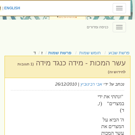
|
ENGLISH
Toggle
navigation
כניסה ומדורים
Toggle
navigation
פרשת שבוע
חומש שמות
פרשת שמות
ז
ד
עשר המכות - מידה כנגד מידה
(1 תגובות
לחידוש זה)
נכתב על ידי
אבי רבינוביץ
| 26/12/2010
"ונתתי את ידי
במצרים" (ז,
ד)
ה' הביא על
המצרים את
עשר המכות