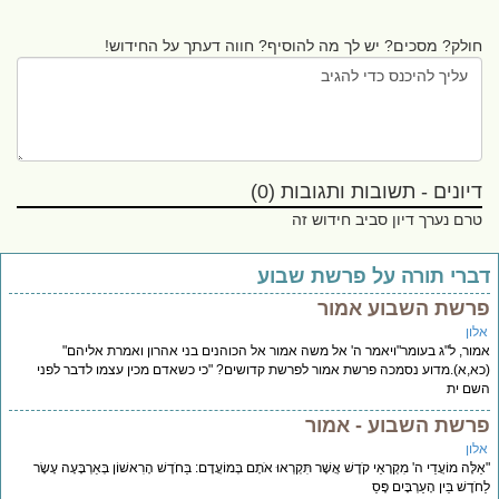
חולק? מסכים? יש לך מה להוסיף? חווה דעתך על החידוש!
דיונים - תשובות ותגובות (0)
טרם נערך דיון סביב חידוש זה
ברי תורה על פרשת שבוע
רשת השבוע אמור
לון
ור, ל"ג בעומר"ויאמר ה' אל משה אמור אל הכוהנים בני אהרון ואמרת אליהם"
א,א).מדוע נסמכה פרשת אמור לפרשת קדושים? "כי כשאדם מכין עצמו לדבר לפני
ם ית
רשת השבוע - אמור
לון
ֵלֶּה מוֹעֲדֵי ה' מִקְרָאֵי קֹדֶשׁ אֲשֶׁר תִּקְרְאוּ אֹתָם בְּמוֹעֲדָם: בַּחֹדֶשׁ הָרִאשׁוֹן בְּאַרְבָּעָה עָשָׂר
ֹדֶשׁ בֵּין הָעַרְבָּיִם פֶּסַ