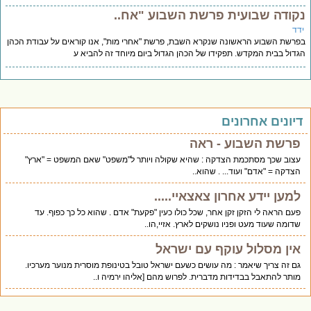
קודה שבועית פרשת השבוע "אח..
דד
רשת השבוע הראשונה שנקרא השבת, פרשת "אחרי מות", אנו קוראים על עבודת הכהן
דול בבית המקדש. תפקידו של הכהן הגדול ביום מיוחד זה להביא ע
יונים אחרונים
פרשת השבוע - ראה
עצוב שכך מסתכמת הצדקה : שהיא שקולה ויותר ל"משפט" שאם המשפט = "ארץ"
הצדקה = "אדם" ועוד... . שהוא..
למען יידע אחרון צאצאיי.....
פעם הראה לי הזקן זקן אחר, שכל כולו כעין "פקעת" אדם . שהוא כל כך כפוף. עד
שדומה שעוד מעט ופניו נושקים לארץ. אזיי,הו..
אין מסלול עוקף עם ישראל
גם זה צריך שיאמר : מה עושים כשעם ישראל טובל בטינופת מוסרית מנוער מערכיו.
מותר להתאבל בבדידות מדברית. לפרוש מהם [אליהו ירמיה ו..