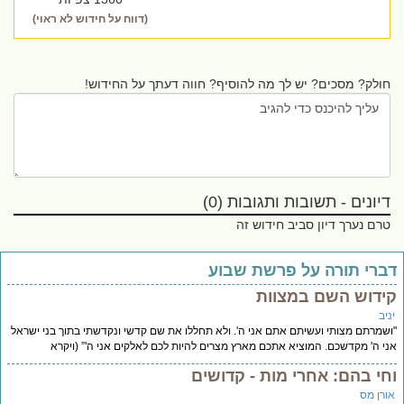
(דווח על חידוש לא ראוי)
חולק? מסכים? יש לך מה להוסיף? חווה דעתך על החידוש!
דיונים - תשובות ותגובות (0)
טרם נערך דיון סביב חידוש זה
ברי תורה על פרשת שבוע
ידוש השם במצוות
יב
שמרתם מצותי ועשיתם אתם אני ה'. ולא תחללו את שם קדשי ונקדשתי בתוך בני ישראל
י ה' מקדשכם. המוציא אתכם מארץ מצרים להיות לכם לאלקים אני ה'” (ויקרא
חי בהם: אחרי מות - קדושים
ורן מס