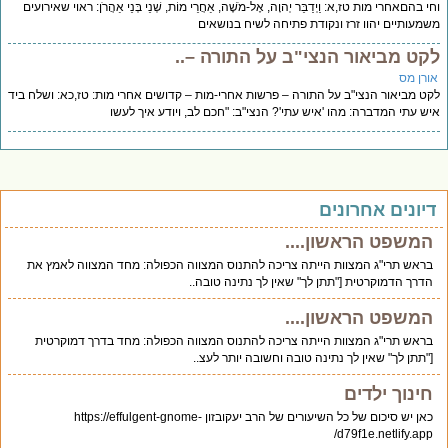
י בהםאחרי מות טז,א: וַיְדַבֵּר יְהוָה, אֶל-מֹשֶׁה, אַחֲרֵי מוֹת, שְׁנֵי בְּנֵי אַהֲרֹן: ראוי שאירועים
מעותיים יהוו זרז ונקודת פתיחה לשיח בנושאים
קט מביאור הנצי"ב על התורה –..
ורן מס
ט מביאור הנצי"ב על התורה – פרשות אחרי-מות – קדושים אחרי מות: טז,כא: ושלח ביד
ש עתי המדברה: מהו 'איש עתי'? הנצי"ב: "חכם לב, ויודע איך לעשו
יונים אחרונים
המשפט הראשון....
בראש תרי"ג המצוות הייתה צריכה להתנוס המצווה הכפולה: מחד המצווה לאמץ את
הדרך הדמוקרטית ["תתן לך" שאין לך נתינה טובה..
המשפט הראשון....
בראש תרי"ג המצוות הייתה צריכה להתנוס המצווה הכפולה: מחד בדרך דמוקרטית
["תתן לך" שאין לך נתינה טובה וחשובה יותר לעצ..
חינוך ילדים
כאן יש סיכום של כל השיעורים של הרב יעקובזון https://effulgent-gnome-
d79f1e.netlify.app/