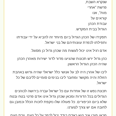
שנקרא השבת,
פרשת "אחרי
מות", אנו
קוראים על
עבודת הכהן
הגדול בבית המקדש.
תפקידו של הכהן הגדול ביום מיוחד זה להביא על ידי עבודתו
ותפילתו לכפרת עוונותיהם של בני ישראל.
אדם רגיל אינו יכול לעשות מה שכהן גדול כן מסוגל.
כהן גדול ירש תכונות שהגיעו מדור לדור ישירות מאהרן הכהן
שהיה הכהן הגדול הראשון.
ליבו של אהרן היה לב על אנושי כלל ישראלי שהיה גדוש באהבת
הזולת והיה מקושר ומחובר ליבו בנימים סומיים לליבם של כל
ישראל.
תכונת נפש זו של אחדות עם כל ישראל עברה בירושה לכוהנים
הגדולים בכל הדורות ומכאן שכהן גדול אינו אדם פרטי בטח ובטח
שלא ביום הכיפורים. כל פעולה שלו נזקפת לזכות הכלל וכמובן גם
לחובה אם יש צורך לצערנו.
מכאן מובן איך הוא כאדם בודד יכול לכפר על כל העם. צרת העם